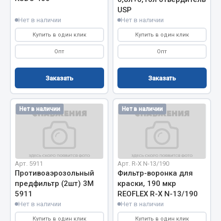
USP
Весь раздел
Нет в наличии
Нет в наличии
Купить в один клик
Купить в один клик
Запчасти МАЗ
Опт
Опт
Система питания
Заказать
Заказать
Подвеска
Тормозная система
Двери
Нет в наличии
Нет в наличии
Окно ветровое
Двигатель
Электрооборудование
Арт. 5911
Арт. R-X N-13/190
Показать ещё
Противоаэрозольный
Фильтр-воронка для
предфильтр (2шт) 3М
краски, 190 мкр
Весь раздел
5911
REOFLEX R-X N-13/190
Нет в наличии
Нет в наличии
Запчасти Урал
Купить в один клик
Купить в один клик