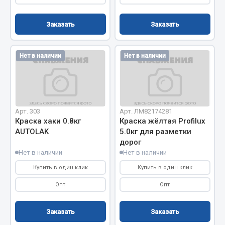
Весь раздел
Заказать
Заказать
Цепи подъёмные
Нет в наличии
Нет в наличии
Весь раздел
РТИ
Арт. 303
Арт. ЛМ82174281
Краска хаки 0.8кг
Краска жёлтая Profilux
Кольца уплотнительные
AUTOLAK
5.0кг для разметки
Лента конвейерная
дорог
Манжеты
Нет в наличии
Нет в наличии
Паронит
Купить в один клик
Купить в один клик
Патрубки
Опт
Опт
Прокладки
Рукава высокого давления
Заказать
Заказать