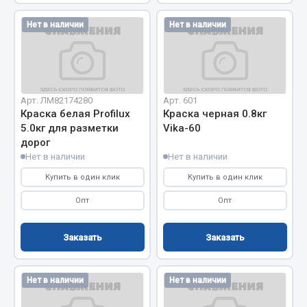
Показать ещё
Нет в наличии
Нет в наличии
Весь раздел
Автомобильная электрика
Арт. ЛМ82174280
Арт. 601
Краска белая Profilux
Краска черная 0.8кг
Автолампы
5.0кг для разметки
Vika-60
Блоки реле и предохранителей
дорог
Вилки нагрузочные
Нет в наличии
Нет в наличии
Выключатели и переключатели клавишные
Купить в один клик
Купить в один клик
Выключатели кнопочные
Опт
Опт
Выключатель массы
Изолента
Заказать
Заказать
Показать ещё
Нет в наличии
Нет в наличии
Весь раздел