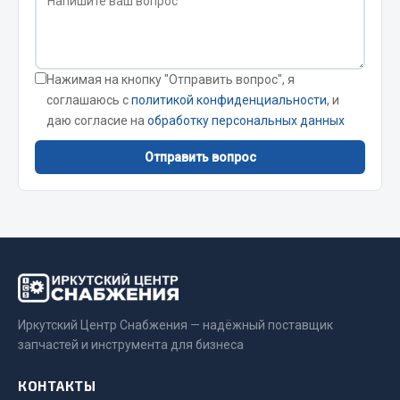
JSB
Mann-filter
Нажимая на кнопку "Отправить вопрос", я
Vic
соглашаюсь с
политикой конфиденциальности
, и
Автоторг
даю согласие на
обработку персональных данных
Дифа
Цитрон
Отправить вопрос
Фильтры DONALDSON
Показать ещё
Весь раздел
Всё для сварки
Иркутский Центр Снабжения — надёжный поставщик
запчастей и инструмента для бизнеса
Газосварка
Маски, краги сварщика
КОНТАКТЫ
Сварочное оборудование