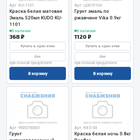
Вымпела
Арт. KU-1101
Арт. Ц0013104
Краска белая матовая
Грунт эмаль по
Показать ещё
Эмаль 520мл KUDO KU-
ржавчине Vika 0.9кг
1101
Весь раздел
В наличии
В наличии
368 ₽
1120 ₽
Купить в один клик
Купить в один клик
Смазочные материалы
Опт
Опт
при полной предоплате
при полной предоплате
Масла
Охладжающие жидкости
В корзину
В корзину
Технические жидкости
Весь раздел
МЕТИЗЫ
Арт. 9920700001
Арт. RX E-03
Болты
Грунт
Краска белая ночь 0.8кг
Гайки