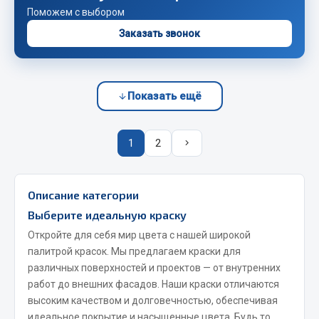
Поможем с выбором
Сцепление
Заказать звонок
Показать ещё
Весь раздел
Показать ещё
Запчасти SHAANXI (SHACMAN)
1
2
Система питания
Тормозная система
Колеса и шины
Описание категории
Система охлаждения
Выберите идеальную краску
Подвеска
Откройте для себя мир цвета с нашей широкой
Кабина
палитрой красок. Мы предлагаем краски для
Оперение кабины
различных поверхностей и проектов — от внутренних
работ до внешних фасадов. Наши краски отличаются
Показать ещё
высоким качеством и долговечностью, обеспечивая
идеальное покрытие и насыщенные цвета. Будь то