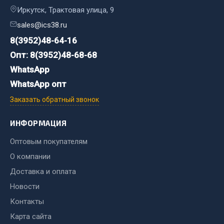
Иркутск, Трактовая улица, 9
Сварочные материалы
sales@ics38.ru
Весь раздел
8(3952)48-64-16
Опт: 8(3952)48-68-68
CUMMINS HAFFEN
WhatsApp
WhatsApp опт
Заказать обратный звонок
Весь раздел
ИНФОРМАЦИЯ
Подшипники
Оптовым покупателям
О компании
Весь раздел
Доставка и оплата
Новости
Стяжки, тросы, канаты
Контакты
Карта сайта