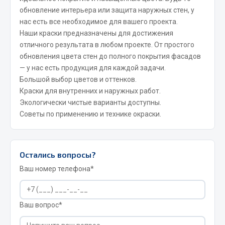
Весь раздел
обновление интерьера или защита наружных стен, у
нас есть все необходимое для вашего проекта.
Наши краски предназначены для достижения
Запчасти FAW
отличного результата в любом проекте. От простого
обновления цвета стен до полного покрытия фасадов
Подвеска
— у нас есть продукция для каждой задачи.
Двигатель
Большой выбор цветов и оттенков.
Система охлаждения
Краски для внутренних и наружных работ.
Сцепление
Экологически чистые варианты доступны.
Ось передняя
Советы по применению и технике окраски.
Тормозная система
Электрооборудование
Остались вопросы?
Показать ещё
Ваш номер телефона*
Весь раздел
Ваш вопрос*
Фильтры