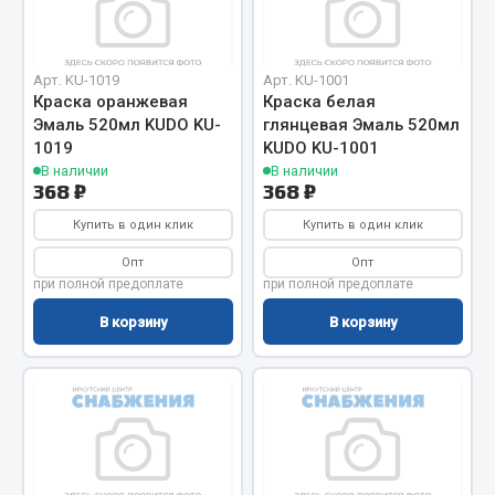
Отопители салона, подогреватели
Автономные воздушные отопители
Арт. KU-1019
Арт. KU-1001
Жидкостные подогреватели
Краска оранжевая
Краска белая
Эмаль 520мл KUDO KU-
глянцевая Эмаль 520мл
Отопители салона
1019
KUDO KU-1001
Подогреватели тосола
В наличии
В наличии
368 ₽
368 ₽
Весь раздел
Купить в один клик
Купить в один клик
Опт
Опт
Автотовары
при полной предоплате
при полной предоплате
В корзину
В корзину
Автозвук
Автокаталоги
Аксессуары автомобильные
Аптечки и знаки автомобильные
Брызговики
Вентиляторы кабины