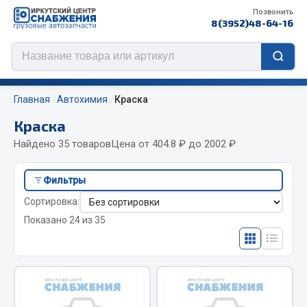
Позвонить
8(3952)48-64-16
Главная
Автохимия
Краска
Краска
Найдено 35 товаров
Цена от 404.8 ₽ до 2002 ₽
Цепи противоскольжения
Фильтры
ЦЕПИ РОССИЯ
Сортировка:
ЦЕПИ BOHU (Китай)
Показано 24 из 35
Изготовление цепей на колеса BOHU
QITONG
Весь раздел
ef60c285d8d5)