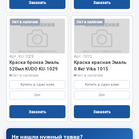
Система выпуска газа
Заказать
Заказать
Система охлаждения
Коробка передач
Нет в наличии
Нет в наличии
Рулевое управление
Тормозная система
Показать ещё
Арт. KU-1029
Арт. 1015
Весь раздел
Краска бронза Эмаль
Краска красная Эмаль
520мл KUDO KU-1029
0.8кг Vika 1015
Нет в наличии
Нет в наличии
Запчасти HOWO
Купить в один клик
Купить в один клик
Тормозная система
Опт
Опт
Двигатель
Подвеска
Заказать
Заказать
Система питания
Система выпуска газа
Не нашли нужный товар?
Система охлаждения