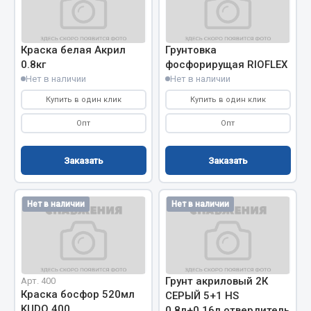
Запчасти на полуприцепы
Краска белая Акрил
Грунтовка
Амортизаторы для полуприцепов
0.8кг
фосфорирущая RIOFLEX
Нет в наличии
Нет в наличии
Весь раздел
Купить в один клик
Купить в один клик
Опт
Опт
Запчасти КамАЗ
Двигатель
Заказать
Заказать
Система питания
Система выпуска газа
Нет в наличии
Нет в наличии
Система охлаждения
Сцепление
Коробка передач
Коробка передач ZF
Грунт акриловый 2К
Арт. 400
Краска босфор 520мл
СЕРЫЙ 5+1 HS
Показать ещё
KUDO 400
0,8л+0,16л отвердитель