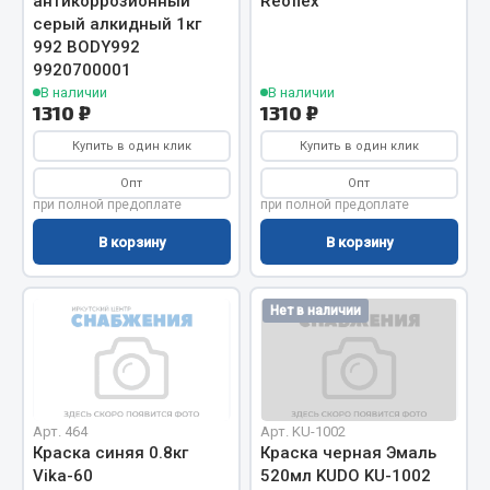
антикоррозионный
Reoflex
серый алкидный 1кг
Кольца стопорные
992 BODY992
Пресс-масленки
9920700001
Пробки
В наличии
В наличии
1310 ₽
1310 ₽
Пружины
Хомуты
Купить в один клик
Купить в один клик
Опт
Опт
Показать ещё
при полной предоплате
при полной предоплате
Весь раздел
В корзину
В корзину
Соединительные элементы
Нет в наличии
Camozzi
Адаптеры и переходники
Тройники
Арт. 464
Арт. KU-1002
Трубки, муфты, гайки
Краска синяя 0.8кг
Краска черная Эмаль
Vika-60
520мл KUDO KU-1002
Угольники