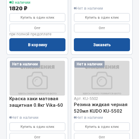
В наличии
Фитинги
1820 ₽
Нет в наличии
Штуцеры
Купить в один клик
Купить в один клик
Весь раздел
Опт
Опт
при полной предоплате
В корзину
Заказать
Инструмент
Нет в наличии
Нет в наличии
Автомобильный инструмент
Измерительный инструмент
Крепежный инструмент
Режущий инструмент
Краска хаки матовая
Силовое оборудование
Арт. KU-5502
Резина жидкая черная
защитная 0.8кг Vika-60
Слесарный инструмент
520мл KUDO KU-5502
Столярный инструмент
Нет в наличии
Нет в наличии
Купить в один клик
Показать ещё
Купить в один клик
Опт
Опт