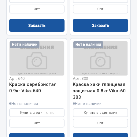
Опт
Опт
Двигатель
Мост задний
Заказать
Заказать
Система питания
Система выпуска газа
Нет в наличии
Нет в наличии
Система охлаждения
Сцепление
Тормозная система
Показать ещё
Арт. 640
Арт. 303
Краска серебристая
Краска хаки глянцевая
Весь раздел
0.9кг Vika-640
защитная 0.8кг Vika-60
303
Нет в наличии
Нет в наличии
Запчасти ЯМЗ
Купить в один клик
Купить в один клик
Двигатель
Опт
Опт
Система питания