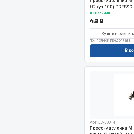
Пресс-масленка М 
H2 (уп.100) PRESSO
В наличии
48 ₽
Купить в один кл
при полной предоплате
В ко
Хозтовары
Шино
Горелки, баллоны, плитки газовые
Автохимия
Замки
Вентили
Лампы паяльные, керосиновые
Инструмен
Сантехника
шиномонт
Спецодежда
Материалы
Лестницы, стремянки
Товары для дома
Арт. LD-00014
Пресс-масленка М 6