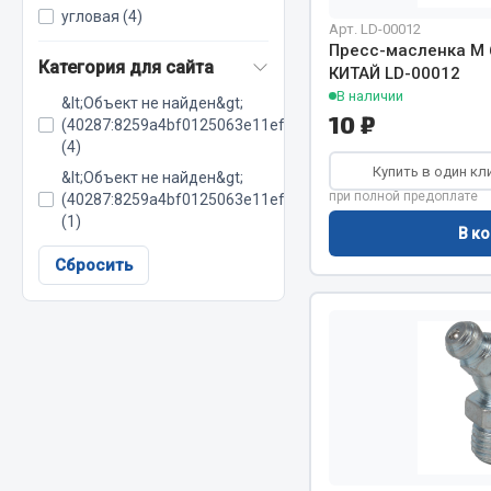
угловая (4)
Арт. LD-00012
Двигатель
Система питания
Пресс-масленка М 6
Категория для сайта
КИТАЙ LD-00012
Мост задн
Подвеска
В наличии
&lt;Объект не найден&gt;
Система п
Тормозная система
10 ₽
(40287:8259a4bf0125063e11efef60c285d8d5)
Система вы
Двери
(4)
Система о
Окно ветровое
Купить в один кл
&lt;Объект не найден&gt;
Сцепление
Двигатель
при полной предоплате
(40287:8259a4bf0125063e11efef60c285d8fd)
(1)
Тормозная
Электрооборудование
В ко
Сбросить
Показать ещё
Весь раздел
Весь раздел
Запча
Запчасти SHAANXI (SHACMAN)
Подвеска
Система питания
Двигатель
Тормозная система