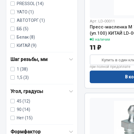
PRESSOL (14)
YATO (1)
АВТОТОРГ (1)
Весь раздел
Весь раздел
Арт. LD-00011
Пресс-масленка М 
ББ (5)
(уп.100) КИТАЙ LD-
Белак (8)
В наличии
МЕТИЗЫ
Соед
КИТАЙ (9)
11 ₽
Болты
Camozzi
Шаг резьбы, мм
Купить в один кл
Гайки
Адаптеры 
при полной предоплате
1 (38)
Кольца стопорные
Тройники
В ко
1,5 (3)
Пресс-масленки
Трубки, му
Пробки
Угольники
Угол, градусы
Пружины
Фитинги
45 (12)
Хомуты
Штуцеры
90 (14)
Нет (15)
Показать ещё
Формфактор
Весь раздел
Весь раздел