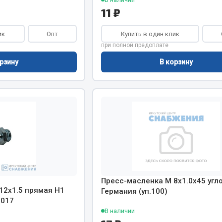
11 ₽
ик
Опт
Купить в один клик
при полной предоплате
рзину
В корзину
Пресс-масленка М 8х1.0х45 угл
12х1.5 прямая H1
Германия (уп.100)
5017
В наличии