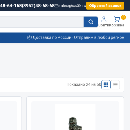
)48-64-16
8(3952)48-68-68
sales@ics38.ru
Обратный звонок
0
Войти
Корзина
📦 Доставка по России · Отправим в любой регион
Смазочные материалы
Масла
Показано 24 из 50
Охладжающие жидкости
Технические жидкости
ьные