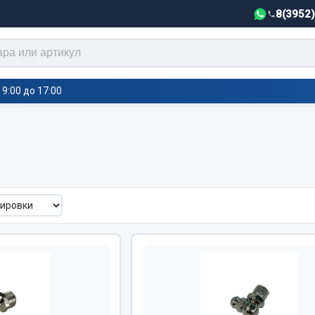
8(3952
9:00 до 17:00
тели салона,
Автотовары
греватели
Автозвук
е воздушные отопители
Автокаталоги
е подогреватели
Аксессуары автомобильные
 салона
Аптечки и знаки автомобил
тели тосола
Брызговики
Вентиляторы кабины
Вымпела