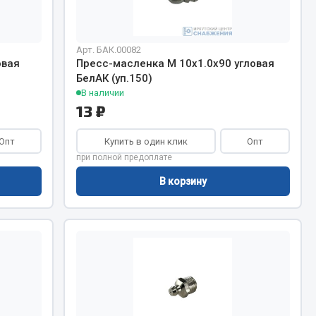
Весь раздел
Арт. БАК.00082
овая
Пресс-масленка М 10х1.0х90 угловая
БелАК (уп.150)
В наличии
Цепи подъёмные
13 ₽
Опт
Купить в один клик
Опт
Весь раздел
при полной предоплате
В корзину