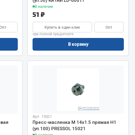
(уп.50) КИТАЙ LD-00017
Показать ещё
В наличии
51 ₽
Весь раздел
Опт
Купить в один клик
Опт
при полной предоплате
В корзину
Арт. 15021
овая
Пресс-масленка М 14х1.5 прямая H1
(уп.100) PRESSOL 15021
В наличии