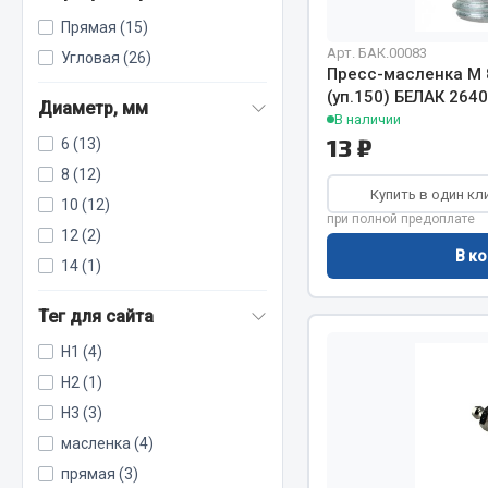
Прямая (15)
Арт. БАК.00083
Угловая (26)
РТИ
Автом
Пресс-масленка М 
(уп.150) БЕЛАК 264
Диаметр, мм
Кольца уплотнительные
В наличии
Автоламп
13 ₽
6 (13)
Лента конвейерная
Блоки реле
Манжеты
8 (12)
Вилки наг
Купить в один кл
Паронит
10 (12)
Выключате
при полной предоплате
Патрубки
клавишны
12 (2)
В ко
Прокладки
Выключате
14 (1)
Рукава высокого давления
Выключате
Тег для сайта
Изолента
H1 (4)
Показать ещё
H2 (1)
Весь раздел
Весь раздел
H3 (3)
масленка (4)
прямая (3)
Запча
Запчасти МАЗ