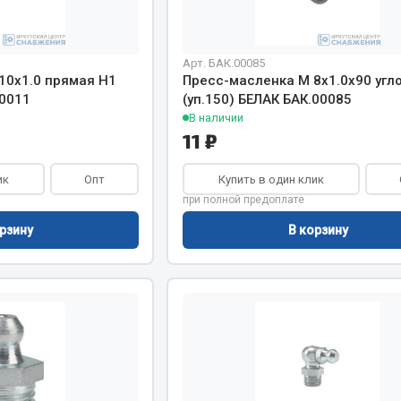
Показать ещё
Весь раздел
Арт. БАК.00085
10х1.0 прямая H1
Пресс-масленка М 8х1.0х90 угл
00011
(уп.150) БЕЛАК БАК.00085
В наличии
инительные элементы
Инструмент
11 ₽
Автомобильный инструмент
ик
Опт
Купить в один клик
и переходники
Измерительный инструмент
при полной предоплате
Крепежный инструмент
рзину
В корзину
фты, гайки
Режущий инструмент
Силовое оборудование
Слесарный инструмент
Столярный инструмент
Показать ещё
Весь раздел