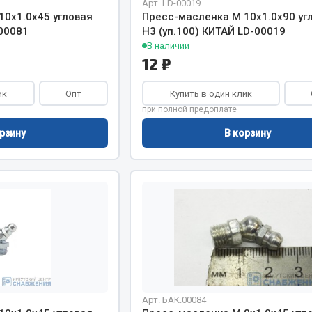
Арт. LD-00019
хлаждения
Vic
10х1.0х45 угловая
Пресс-масленка М 10х1.0х90 уг
.00081
H3 (уп.100) КИТАЙ LD-00019
Автоторг
няя
В наличии
Дифа
12 ₽
 система
Цитрон
орудование
Фильтры DONALDSON
ик
Опт
Купить в один клик
при полной предоплате
Показать ещё
Показать ещё
рзину
В корзину
Весь раздел
ипники
Стяжки, тросы, канат
Стропы
Стяжки
Тросы
Арт. БАК.00084