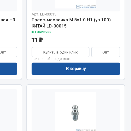
Арт. LD-00015
Запчасти КамАЗ
цепы
овая H3
Пресс-масленка М 8х1.0 H1 (уп.100)
КИТАЙ LD-00015
Двигатель
епов
В наличии
Система питания
11 ₽
Система выпуска газа
Опт
Купить в один клик
Опт
Система охлаждения
при полной предоплате
Сцепление
В корзину
Коробка передач
Коробка передач ZF
Показать ещё
Весь раздел
Запчасти HOWO