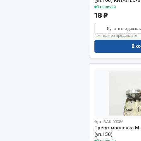
(уп.100) КИТАЙ LD-
В наличии
18 ₽
Весь раздел
Весь раздел
Купить в один кл
Прочий инструмент
при полной предоплате
В ко
Ящики для инструмента и органайзеры
Сумки для инструмента
Хозяйственные товары
Пушки тепловые
Весь раздел
Арт. БАК.00086
Пресс-масленка М 
(уп.150)
В наличии