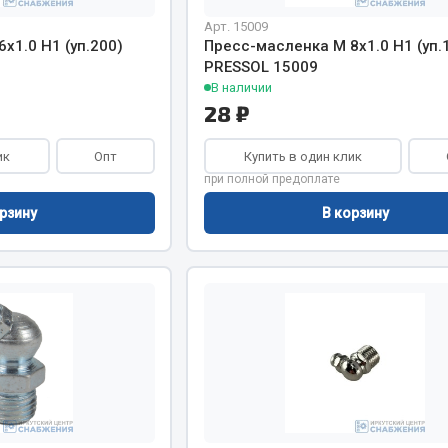
Арт. 15009
Двигатель
х1.0 H1 (уп.200)
Пресс-масленка М 8х1.0 H1 (уп.
PRESSOL 15009
ий
Система питания
В наличии
итания
Система выпуска газа
28 ₽
пуска газа
Система охлаждения
хлаждения
Коробка передач
ик
Опт
Купить в один клик
Рулевое управление
при полной предоплате
 система
Тормозная система
рзину
В корзину
Показать ещё
Показать ещё
Весь раздел
сти FAW
Фильтры
JSB
Mann-filter