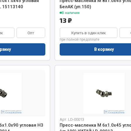
10х1.0х45 угловая
Пресс-масленка М 8х1.0х45 угл
L 15113140
БелАК (уп.150)
В наличии
13 ₽
ик
Опт
Купить в один клик
Весь раздел
при полной предоплате
рзину
В корзину
Садовый инвентарь
монтаж
 для шиномонтажа
Весь раздел
т и оборудование для
жа
 для ремонта шин и камер
Арт. LD-00013
х1.0х90 угловая H3
Пресс-масленка М 6х1.0х45 угл