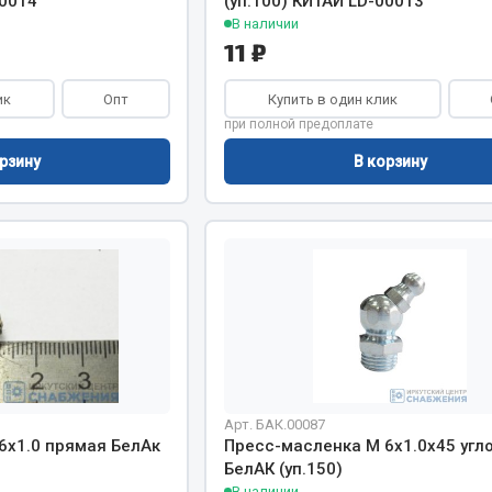
00014
(уп.100) КИТАЙ LD-00013
В наличии
11 ₽
ик
Опт
Купить в один клик
при полной предоплате
рзину
В корзину
Арт. БАК.00087
6х1.0 прямая БелАк
Пресс-масленка М 6х1.0х45 угл
БелАК (уп.150)
В наличии