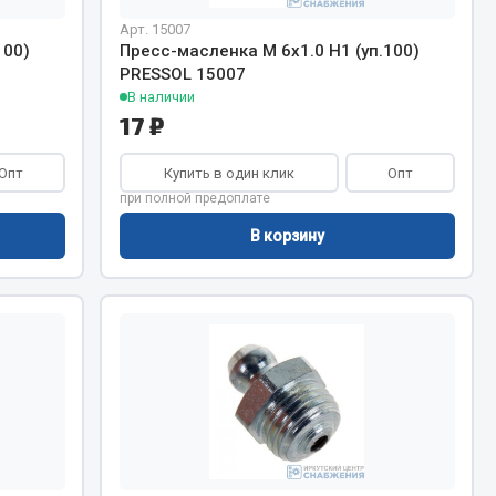
Арт. 15007
Тормозная система
100)
Пресс-масленка М 6х1.0 H1 (уп.100)
PRESSOL 15007
Двигатель
В наличии
Подвеска
17 ₽
Система питания
Система выпуска газа
Опт
Купить в один клик
Опт
Система охлаждения
при полной предоплате
Сцепление
В корзину
Показать ещё
Весь раздел
Всё для сварки
Газосварка
Маски, краги сварщика