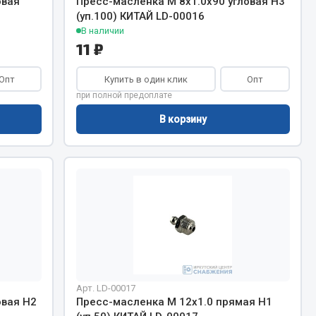
овая
Пресс-масленка М 8х1.0х90 угловая H3
Chevron
(уп.100) КИТАЙ LD-00016
В наличии
Cosmo
11 ₽
Показать ещё
Опт
Купить в один клик
Опт
Весь раздел
при полной предоплате
В корзину
Аккумуляторы
ТАВ
ЯМАЛ
Solite
ТЮМЕНЬ
OURSUN
FORVARD
Арт. LD-00017
DELТА
овая H2
Пресс-масленка М 12х1.0 прямая H1