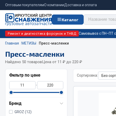
Оптовым покупателям
О компании
Доставка и оплата
Каталог
Самовывоз с ПН–ПТ с 
Ремонт и диагностика форсунок и ТНВД
Главная
МЕТИЗЫ
Пресс-масленки
Пресс-масленки
Отопи
Цепи противоскольжения
подо
Найдено 50 товаров
Цена от 11 ₽ до 220 ₽
Автономны
ЦЕПИ РОССИЯ
Фильтр по цене
Сортировка:
Жидкостны
ЦЕПИ BOHU (Китай)
-
Отопители
Изготовление цепей на колеса BOHU
Подогрева
QITONG
Бренд
GROZ (12)