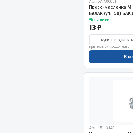
Арт. БАК.00081
Система о
Колеса и шины
Пресс-масленка М 
Сцепление
Система охлаждения
БелАК (уп.150) БАК
Ось перед
Подвеска
В наличии
13 ₽
Тормозная
Кабина
Электрооб
Оперение кабины
Купить в один кл
при полной предоплате
Показать ещё
В ко
Весь раздел
Весь раздел
Подш
CUMMINS HAFFEN
Весь раздел
Весь раздел
Арт. 15113140