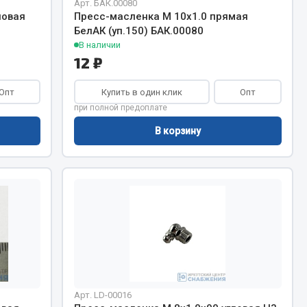
Арт. БАК.00080
Сварочное оборудование
ловая
Пресс-масленка М 10х1.0 прямая
Сварочные материалы
БелАК (уп.150) БАК.00080
В наличии
12 ₽
Опт
Купить в один клик
Опт
при полной предоплате
В корзину
Весь раздел
Автохимия
ы
3 ton
Abro
Agat auto
Alteco
Арт. LD-00016
Aвтосил