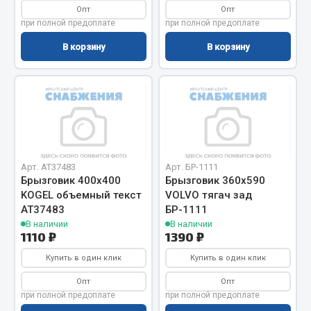
Опт
Опт
Весь раздел
при полной предоплате
при полной предоплате
В корзину
В корзину
Запчасти МАЗ
Система питания
Подвеска
Тормозная система
Двери
Арт. AT37483
Арт. БР-1111
Окно ветровое
Брызговик 400х400
Брызговик 360х590
Двигатель
KOGEL объемный текст
VOLVO тягач зад
Электрооборудование
АТ37483
БР-1111
В наличии
В наличии
Показать ещё
1110 ₽
1390 ₽
Купить в один клик
Купить в один клик
Весь раздел
Опт
Опт
при полной предоплате
при полной предоплате
Запчасти Урал