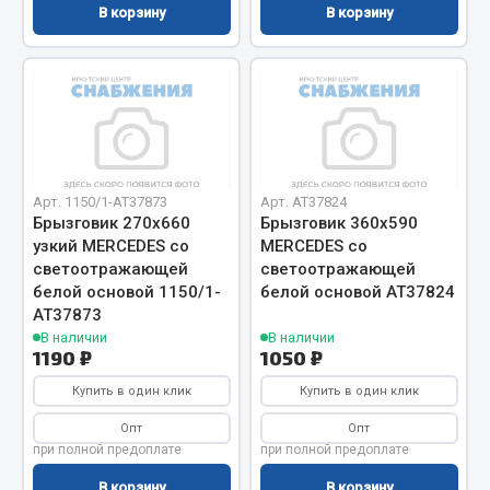
В корзину
В корзину
Двигатель
Мост задний
Система питания
Система выпуска газа
Система охлаждения
Сцепление
Арт. 1150/1-AT37873
Арт. AT37824
Тормозная система
Брызговик 270х660
Брызговик 360х590
узкий MERCEDES со
MERCEDES со
Показать ещё
светоотражающей
светоотражающей
белой основой 1150/1-
белой основой АТ37824
Весь раздел
АТ37873
В наличии
В наличии
1190 ₽
1050 ₽
Запчасти ЯМЗ
Купить в один клик
Купить в один клик
Опт
Опт
Двигатель
при полной предоплате
при полной предоплате
Система питания
В корзину
В корзину