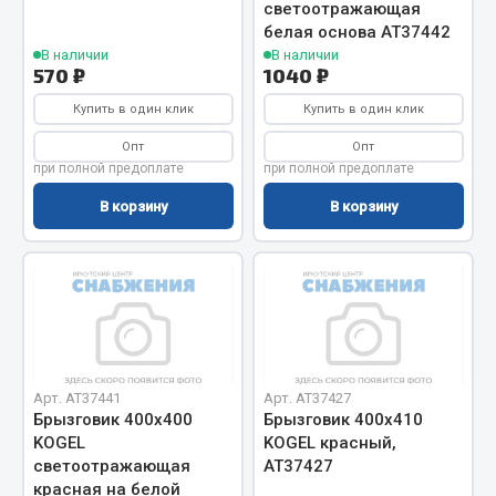
светоотражающая
Фитинги
белая основа АТ37442
Штуцеры
В наличии
В наличии
570 ₽
1040 ₽
Весь раздел
Купить в один клик
Купить в один клик
Опт
Опт
при полной предоплате
при полной предоплате
Инструмент
В корзину
В корзину
Автомобильный инструмент
Измерительный инструмент
Крепежный инструмент
Режущий инструмент
Силовое оборудование
Слесарный инструмент
Арт. AT37441
Арт. AT37427
Столярный инструмент
Брызговик 400х400
Брызговик 400х410
KOGEL
KOGEL красный,
Показать ещё
светоотражающая
АТ37427
красная на белой