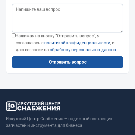
Стропы
Стяжки
Тросы
Весь раздел
Нажимая на кнопку "Отправить вопрос", я
соглашаюсь с
политикой конфиденциальности
, и
даю согласие на
обработку персональных данных
Автохимия
Отправить вопрос
3 ton
Abro
Agat auto
Alteco
Aвтосил
Chevron
Cosmo
Иркутский Центр Снабжения — надёжный поставщик
запчастей и инструмента для бизнеса
Показать ещё