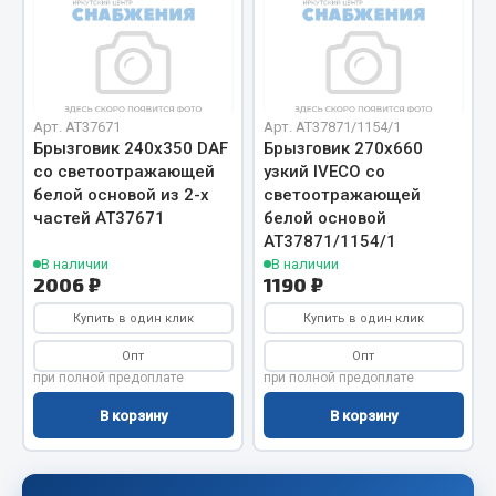
Сцепление
Показать ещё
Весь раздел
Арт. AT37671
Арт. AT37871/1154/1
Брызговик 240х350 DAF
Брызговик 270х660
со светоотражающей
узкий IVECO со
Запчасти SHAANXI (SHACMAN)
белой основой из 2-х
светоотражающей
частей АТ37671
белой основой
Система питания
АТ37871/1154/1
В наличии
В наличии
Тормозная система
2006 ₽
1190 ₽
Колеса и шины
Купить в один клик
Купить в один клик
Система охлаждения
Подвеска
Опт
Опт
при полной предоплате
при полной предоплате
Кабина
Оперение кабины
В корзину
В корзину
Показать ещё