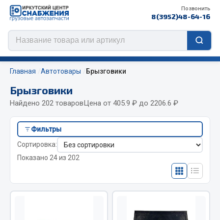
Позвонить
8(3952)48-64-16
Главная
Автотовары
Брызговики
Брызговики
Найдено 202 товаров
Цена от 405.9 ₽ до 2206.6 ₽
Цепи противоскольжения
Фильтры
ЦЕПИ РОССИЯ
Сортировка:
ЦЕПИ BOHU (Китай)
Показано 24 из 202
Изготовление цепей на колеса BOHU
QITONG
Весь раздел