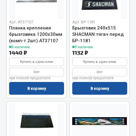
Отопители салона, подогреватели
Автономные воздушные отопители
Арт. AT37107
Арт. БР-1181
Жидкостные подогреватели
Планка крепления
Брызговик 240х515
брызговика 1200х30мм
SHACMAN тягач перед
Отопители салона
(комп-т 2шт) АТ37107
БР-1181
Подогреватели тосола
В наличии
В наличии
1440 ₽
1132 ₽
Весь раздел
Купить в один клик
Купить в один клик
Опт
Опт
Автотовары
при полной предоплате
при полной предоплате
В корзину
В корзину
Автозвук
Автокаталоги
Аксессуары автомобильные
Аптечки и знаки автомобильные
Брызговики
Вентиляторы кабины