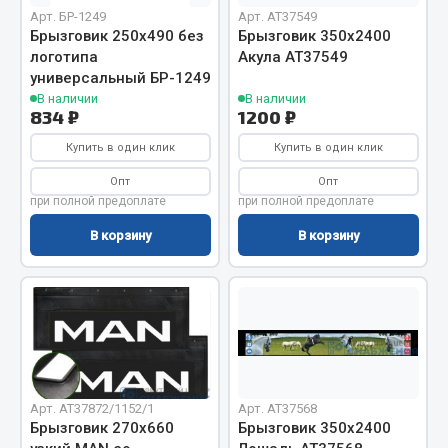
Вымпела
Арт. БР-1249
Арт. AT37549
Брызговик 250х490 без
Брызговик 350х2400
Показать ещё
логотипа
Акула АТ37549
универсальный БР-1249
Весь раздел
В наличии
В наличии
834 ₽
1200 ₽
Купить в один клик
Купить в один клик
Смазочные материалы
Опт
Опт
при полной предоплате
при полной предоплате
Масла
Охладжающие жидкости
В корзину
В корзину
Технические жидкости
Весь раздел
МЕТИЗЫ
Арт. AT37872/1152/1
Арт. AT37568
Болты
Брызговик 270х660
Брызговик 350х2400
ef60c285d8fd)
Гайки