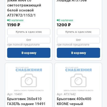
узкий MAN со
Лошадь АТ37568
светоотражающей
Кольца стопорные
белой основой
Пресс-масленки
АТ37872/1152/1
Пробки
В наличии
В наличии
1190 ₽
1200 ₽
Пружины
Хомуты
Купить в один клик
Купить в один клик
Опт
Опт
Показать ещё
при полной предоплате
при полной предоплате
Весь раздел
В корзину
В корзину
Соединительные элементы
Camozzi
Адаптеры и переходники
Тройники
Арт. 19491
Арт. AT37442
Трубки, муфты, гайки
Брызговик 360х410
Брызговик 400х400
ГАЗЕЛЬ задние 19491
KRONE черный
Угольники