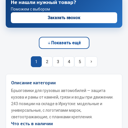
Не нашли нужный товар?
Весь раздел
Поможем с выбором
Заказать звонок
Запчасти FAW
Подвеска
Двигатель
Показать ещё
Система охлаждения
Сцепление
1
2
3
4
5
Ось передняя
Тормозная система
Электрооборудование
Описание категории
Брызговики для грузовых автомобилей — защита
Показать ещё
кузова и рамы от камней, грязи и воды при движении.
Весь раздел
243 позиции на складе в Иркутске: модельные и
универсальные, с логотипами марок,
светоотражающие, с планками крепления.
Что есть в наличии
Фильтры