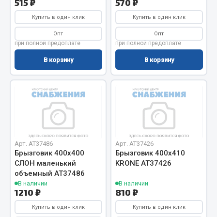
515 ₽
570 ₽
Запчасти на полуприцепы
Купить в один клик
Купить в один клик
Опт
Опт
Амортизаторы для полуприцепов
при полной предоплате
при полной предоплате
Весь раздел
В корзину
В корзину
Запчасти КамАЗ
Двигатель
Система питания
Система выпуска газа
Арт. AT37486
Арт. AT37426
Система охлаждения
Брызговик 400х400
Брызговик 400х410
СЛОН маленький
KRONE АТ37426
Сцепление
объемный АТ37486
Коробка передач
В наличии
В наличии
Коробка передач ZF
1210 ₽
810 ₽
Купить в один клик
Купить в один клик
Показать ещё