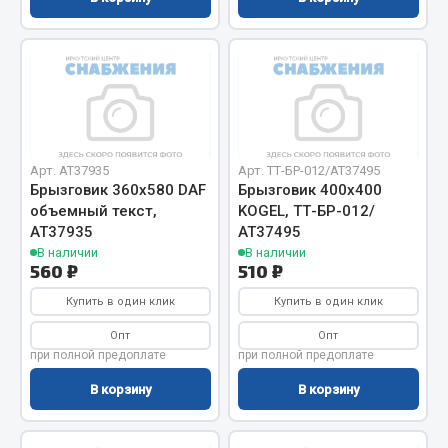
Система выпуска газа
Система охлаждения
Коробка передач
Рулевое управление
Тормозная система
Показать ещё
Арт. AT37935
Арт. ТТ-БР-012/AT37495
Брызговик 360х580 DAF
Брызговик 400х400
Весь раздел
объемный текст,
KOGEL, ТТ-БР-012/
АТ37935
АТ37495
В наличии
В наличии
Запчасти HOWO
560 ₽
510 ₽
Купить в один клик
Купить в один клик
Тормозная система
Двигатель
Опт
Опт
при полной предоплате
при полной предоплате
Подвеска
Система питания
В корзину
В корзину
Система выпуска газа
Система охлаждения