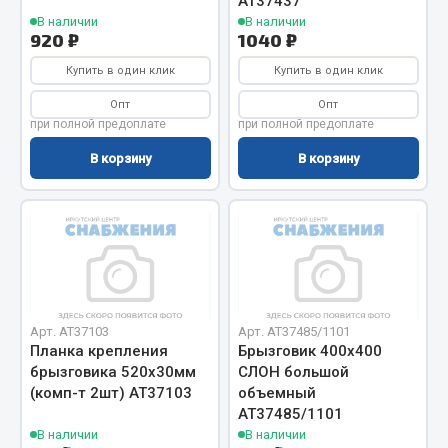
АТ37437
Показать ещё
В наличии
В наличии
920 ₽
1040 ₽
Весь раздел
Купить в один клик
Купить в один клик
Опт
Опт
Автомобильная электрика
при полной предоплате
при полной предоплате
В корзину
В корзину
Автолампы
Блоки реле и предохранителей
Вилки нагрузочные
Выключатели и переключатели клавишные
Выключатели кнопочные
Выключатель массы
Изолента
Арт. AT37103
Арт. AT37485/1101
Планка крепления
Брызговик 400х400
Показать ещё
брызговика 520х30мм
СЛОН большой
(комп-т 2шт) АТ37103
объемный
Весь раздел
АТ37485/1101
В наличии
В наличии