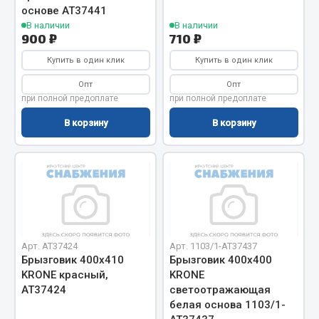
Весь раздел
основе АТ37441
В наличии
В наличии
900 ₽
710 ₽
Цепи подъёмные
Купить в один клик
Купить в один клик
Опт
Опт
Весь раздел
при полной предоплате
при полной предоплате
В корзину
В корзину
РТИ
Кольца уплотнительные
Лента конвейерная
Манжеты
Паронит
Арт. AT37424
Арт. 1103/1-AT37437
Патрубки
Брызговик 400х410
Брызговик 400х400
Прокладки
KRONE красный,
KRONE
АТ37424
светоотражающая
Рукава высокого давления
белая основа 1103/1-