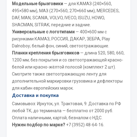
Модельные брызговики
— для КАМАЗ (240×560,
495×580 мм), МАЗ (270×560, 270×660 мм), MERCEDES,
JSB
DAF, MAN, SCANIA, VOLVO, IVECO, ISUZU, HOWO,
Mann-filter
SHACMAN, SITRAK; передние и задние.
Vic
Универсальные с логотипами
— 400×600 мм с
Автоторг
рисунками КАМАЗ, РОССИЯ, ДАКАР, ЗЕБРА, Play
Дифа
Dalnoboy; белый фон, синий, светоотражающие.
Цитрон
Планки крепления брызговиков
— длина 520, 580, 660,
1200 мм; без покрытия и со светоотражающей красно-
Фильтры DONALDSON
белой или красно-жёлтой полосой (комплект 2 шт).
Показать ещё
Смотрите также
светоотражающую ленту
для
дополнительной маркировки грузовика и
дефлекторы
Весь раздел
для кабин европейских марок.
Доставка и покупка
Самовывоз: Иркутск, ул. Трактовая, 9. Доставка по РФ
Всё для сварки
любой ТК, до терминала — бесплатно от 2000 руб.
Оплата наличными, картой, безналом с НДС.
Газосварка
Нужен подбор по марке?
+7 (3952) 48-64-16
.
Маски, краги сварщика
Сварочное оборудование