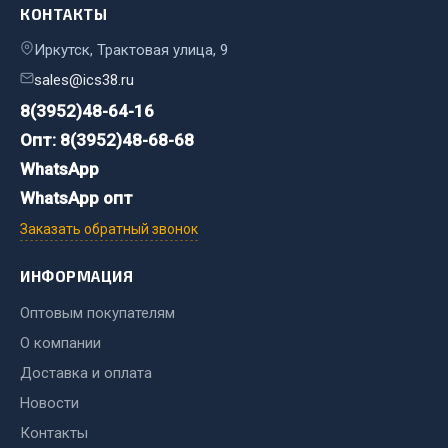
КОНТАКТЫ
Весь раздел
Иркутск, Трактовая улица, 9
sales@ics38.ru
Хозтовары
8(3952)48-64-16
Горелки, баллоны, плитки газовые
Опт: 8(3952)48-68-68
Замки
WhatsApp
Лампы паяльные, керосиновые
WhatsApp опт
Сантехника
Заказать обратный звонок
Спецодежда
Лестницы, стремянки
ИНФОРМАЦИЯ
Товары для дома
Оптовым покупателям
Весь раздел
О компании
Доставка и оплата
Новости
Шиномонтаж
Контакты