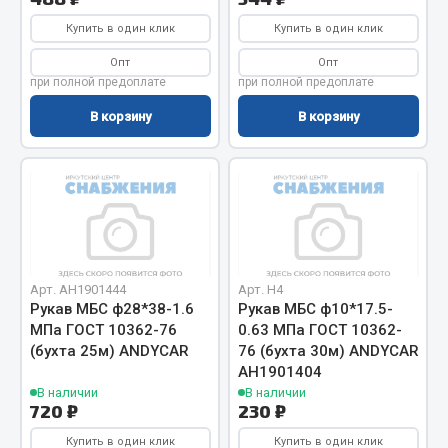
Купить в один клик
Купить в один клик
Двигатель
Опт
Опт
Мост задний
при полной предоплате
при полной предоплате
Система питания
В корзину
В корзину
Система выпуска газа
Система охлаждения
Сцепление
Тормозная система
Показать ещё
Весь раздел
Арт. АН1901444
Арт. Н4
Рукав МБС ф28*38-1.6
Рукав МБС ф10*17.5-
МПа ГОСТ 10362-76
0.63 МПа ГОСТ 10362-
Запчасти ЯМЗ
(бухта 25м) ANDYCAR
76 (бухта 30м) ANDYCAR
АН1901404
В наличии
В наличии
Двигатель
720 ₽
230 ₽
Система питания
Купить в один клик
Купить в один клик