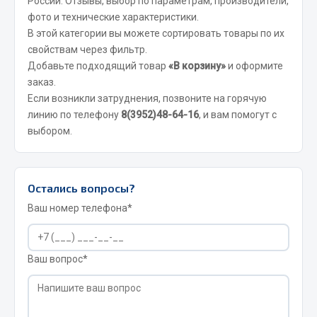
России. Отзывы, выбор по параметрам, производители,
фото и технические характеристики.
JSB
В этой категории вы можете сортировать товары по их
Mann-filter
свойствам через фильтр.
Vic
Добавьте подходящий товар
«В корзину»
и оформите
заказ.
Автоторг
Если возникли затруднения, позвоните на горячую
Дифа
линию по телефону
8(3952)48-64-16
, и вам помогут с
Цитрон
выбором.
Фильтры DONALDSON
Показать ещё
Остались вопросы?
Весь раздел
Ваш номер телефона*
Всё для сварки
Ваш вопрос*
Газосварка
Маски, краги сварщика
Сварочное оборудование