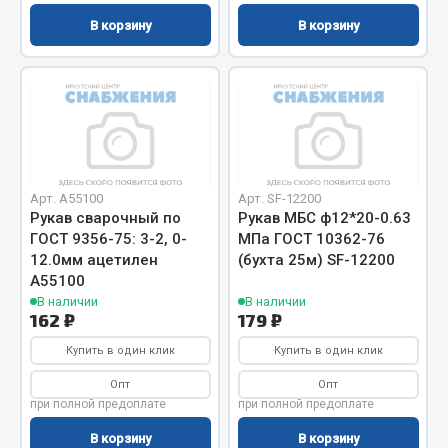
Сцепление
В корзину
В корзину
Показать ещё
Весь раздел
Запчасти SHAANXI (SHACMAN)
Арт. А55100
Арт. SF-12200
Система питания
Рукав сварочный по
Рукав МБС ф12*20-0.63
ГОСТ 9356-75: 3-2, 0-
МПа ГОСТ 10362-76
Тормозная система
12.0мм ацетилен
(бухта 25м) SF-12200
Колеса и шины
А55100
Система охлаждения
В наличии
В наличии
162 ₽
179 ₽
Подвеска
Кабина
Купить в один клик
Купить в один клик
Оперение кабины
Опт
Опт
при полной предоплате
при полной предоплате
Показать ещё
В корзину
В корзину