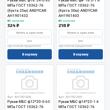
Рукав МБС ф16*24-0.63
Рукав МБС ф8*16.5-1.6
Показать ещё
МПа ГОСТ 10362-76
МПа ГОСТ 10362-76
(бухта 25м) ANDYCAR
(бухта 30м) ANDYCAR
Весь раздел
АН1901432
АН1901403
В наличии
В наличии
324 ₽
218 ₽
Автомобильная электрика
Купить в один клик
Купить в один клик
Автолампы
Опт
Опт
при полной предоплате
при полной предоплате
Блоки реле и предохранителей
Вилки нагрузочные
В корзину
В корзину
Выключатели и переключатели клавишные
Выключатели кнопочные
Выключатель массы
Изолента
Показать ещё
Арт. АН1901406
Арт. АН1901409
Весь раздел
Рукав МБС ф12*20-0.63
Рукав МБС ф14*23-1.6
МПа ГОСТ 10362-76
МПа ГОСТ 10362-76