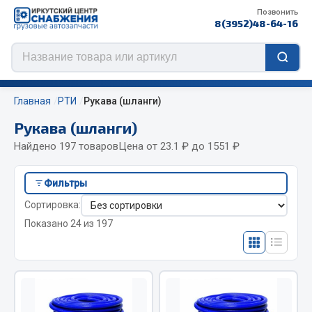
Позвонить
8(3952)48-64-16
Главная
РТИ
Рукава (шланги)
Рукава (шланги)
Найдено 197 товаров
Цена от 23.1 ₽ до 1551 ₽
Цепи противоскольжения
Фильтры
ЦЕПИ РОССИЯ
Сортировка:
ЦЕПИ BOHU (Китай)
Показано 24 из 197
Изготовление цепей на колеса BOHU
QITONG
Весь раздел