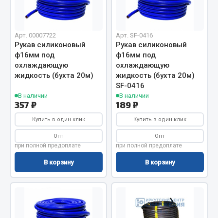
Отопители салона, подогреватели
Автономные воздушные отопители
Арт. 00007722
Арт. SF-0416
Жидкостные подогреватели
Рукав силиконовый
Рукав силиконовый
ф16мм под
ф16мм под
Отопители салона
охлаждающую
охлаждающую
Подогреватели тосола
жидкость (бухта 20м)
жидкость (бухта 20м)
SF-0416
Весь раздел
В наличии
В наличии
357 ₽
189 ₽
Купить в один клик
Автотовары
Купить в один клик
Опт
Опт
Автозвук
при полной предоплате
при полной предоплате
Автокаталоги
В корзину
В корзину
Аксессуары автомобильные
Аптечки и знаки автомобильные
Брызговики
Вентиляторы кабины