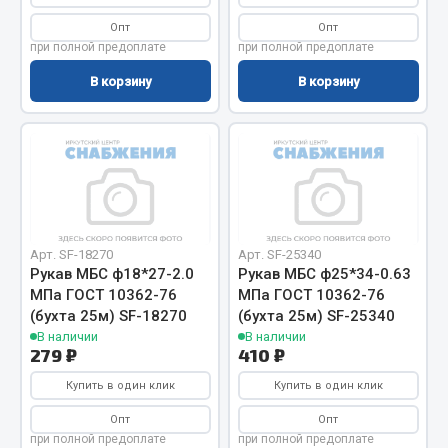
Система выпуска газа
Опт
Опт
Система охлаждения
при полной предоплате
при полной предоплате
Коробка передач
В корзину
В корзину
Рулевое управление
Тормозная система
Показать ещё
Весь раздел
Арт. SF-18270
Арт. SF-25340
Запчасти HOWO
Рукав МБС ф18*27-2.0
Рукав МБС ф25*34-0.63
МПа ГОСТ 10362-76
МПа ГОСТ 10362-76
Тормозная система
(бухта 25м) SF-18270
(бухта 25м) SF-25340
Двигатель
В наличии
В наличии
279 ₽
410 ₽
Подвеска
Купить в один клик
Купить в один клик
Система питания
Система выпуска газа
Опт
Опт
при полной предоплате
при полной предоплате
Система охлаждения