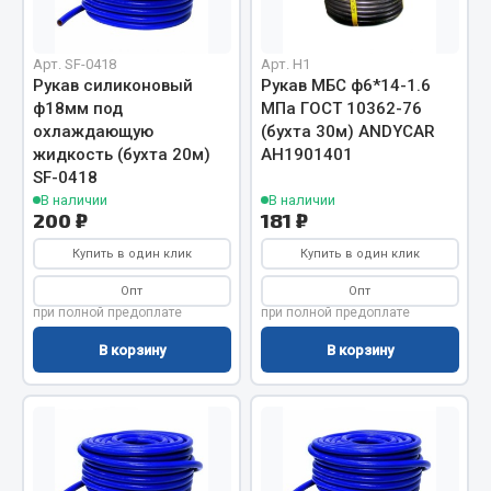
Вымпела
Показать ещё
Арт. SF-0418
Арт. H1
Рукав силиконовый
Рукав МБС ф6*14-1.6
Весь раздел
ф18мм под
МПа ГОСТ 10362-76
охлаждающую
(бухта 30м) ANDYCAR
жидкость (бухта 20м)
АН1901401
Смазочные материалы
SF-0418
В наличии
В наличии
200 ₽
181 ₽
Масла
Купить в один клик
Купить в один клик
Охладжающие жидкости
Технические жидкости
Опт
Опт
при полной предоплате
при полной предоплате
Весь раздел
В корзину
В корзину
МЕТИЗЫ
Болты
Гайки