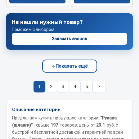
Весь раздел
Не нашли нужный товар?
Запчасти FAW
Поможем с выбором
Подвеска
Заказать звонок
Двигатель
Система охлаждения
Сцепление
Показать ещё
Ось передняя
Тормозная система
1
2
3
4
5
Электрооборудование
Показать ещё
Описание категории
Весь раздел
Предлагаем купить продукцию категории:
"Рукава
(шланги)"
- свыше
197
товаров, цены от
23.1
руб. с
быстрой и бесплатной доставкой и гарантией по всей
Фильтры