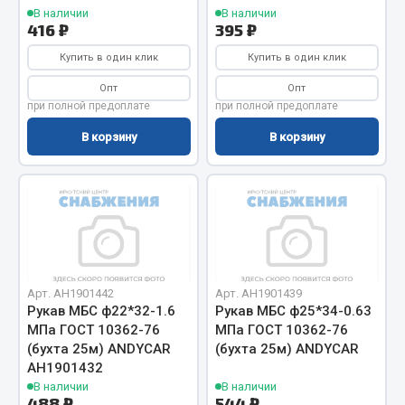
В наличии
В наличии
Весь раздел
416 ₽
395 ₽
Купить в один клик
Купить в один клик
Запчасти МАЗ
Опт
Опт
при полной предоплате
при полной предоплате
Система питания
В корзину
В корзину
Подвеска
Тормозная система
Двери
Окно ветровое
Двигатель
Электрооборудование
Арт. АН1901442
Арт. АН1901439
Показать ещё
Рукав МБС ф22*32-1.6
Рукав МБС ф25*34-0.63
МПа ГОСТ 10362-76
МПа ГОСТ 10362-76
Весь раздел
(бухта 25м) ANDYCAR
(бухта 25м) ANDYCAR
АН1901432
В наличии
В наличии
Запчасти Урал
488 ₽
544 ₽