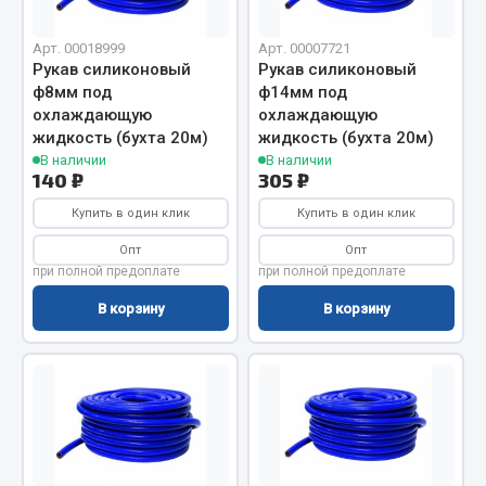
Кольца стопорные
Арт. 00018999
Арт. 00007721
Пресс-масленки
Рукав силиконовый
Рукав силиконовый
Пробки
ф8мм под
ф14мм под
Пружины
охлаждающую
охлаждающую
жидкость (бухта 20м)
жидкость (бухта 20м)
Хомуты
В наличии
В наличии
140 ₽
305 ₽
Показать ещё
Купить в один клик
Купить в один клик
Весь раздел
Опт
Опт
при полной предоплате
при полной предоплате
Соединительные элементы
В корзину
В корзину
Camozzi
Адаптеры и переходники
Тройники
Трубки, муфты, гайки
Угольники