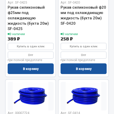
Арт. SF-0425
Арт. SF-0420
Фитинги
Рукав силиконовый
Рукав силиконовый ф20
ef60c285d8d5)
Штуцеры
ф25мм под
мм под охлаждающую
охлаждающую
жидкость (бухта 20м)
Весь раздел
жидкость (бухта 20м)
SF-0420
SF-0425
В наличии
В наличии
389 ₽
258 ₽
Инструмент
Купить в один клик
Купить в один клик
Автомобильный инструмент
Опт
Опт
Измерительный инструмент
при полной предоплате
при полной предоплате
Крепежный инструмент
В корзину
В корзину
Режущий инструмент
Силовое оборудование
Слесарный инструмент
Столярный инструмент
Показать ещё
Арт. 00007724
Арт. SF-0414