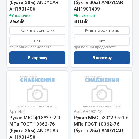
(бухта 30м) ANDYCAR
(бухта 30м) ANDYCAR
Запчасти на полуприцепы
АН1901406
АН1901409
В наличии
В наличии
252 ₽
310 ₽
Амортизаторы для полуприцепов
Купить в один клик
Купить в один клик
Весь раздел
Опт
Опт
при полной предоплате
при полной предоплате
Запчасти КамАЗ
В корзину
В корзину
Двигатель
Система питания
Система выпуска газа
Система охлаждения
Сцепление
Арт. Н50
Арт. АН1901432
Коробка передач
Рукав МБС ф18*27-2.0
Рукав МБС ф20*29.5-1.6
Коробка передач ZF
МПа ГОСТ 10362-76
МПа ГОСТ 10362-76
(бухта 25м) ANDYCAR
(бухта 25м) ANDYCAR
Показать ещё
АН1901450