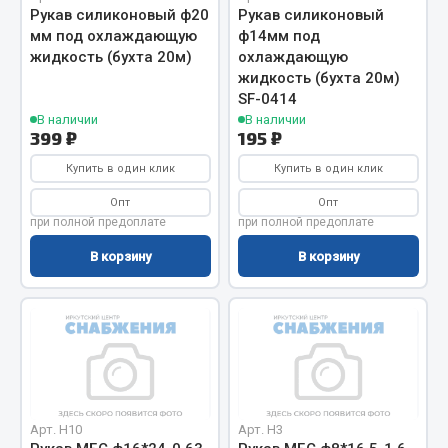
Весь раздел
Рукав силиконовый ф20
Рукав силиконовый
мм под охлаждающую
ф14мм под
жидкость (бухта 20м)
охлаждающую
Цепи подъёмные
жидкость (бухта 20м)
SF-0414
В наличии
В наличии
399 ₽
195 ₽
Весь раздел
Купить в один клик
Купить в один клик
РТИ
Опт
Опт
при полной предоплате
при полной предоплате
Кольца уплотнительные
В корзину
В корзину
Лента конвейерная
Манжеты
Паронит
Патрубки
Прокладки
Рукава высокого давления
Арт. Н10
Арт. Н3