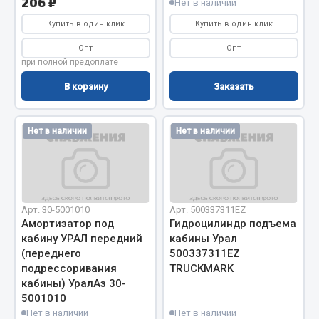
206 ₽
Нет в наличии
Запчасти на полуприцепы
Купить в один клик
Купить в один клик
Опт
Опт
Амортизаторы для полуприцепов
при полной предоплате
Весь раздел
В корзину
Заказать
Запчасти КамАЗ
Нет в наличии
Нет в наличии
Двигатель
Система питания
Система выпуска газа
Арт. 30-5001010
Арт. 500337311EZ
Система охлаждения
Амортизатор под
Гидроцилиндр подъема
кабину УРАЛ передний
кабины Урал
Сцепление
(переднего
500337311EZ
Коробка передач
подрессоривания
TRUCKMARK
Коробка передач ZF
кабины) УралАз 30-
5001010
Показать ещё
Нет в наличии
Нет в наличии