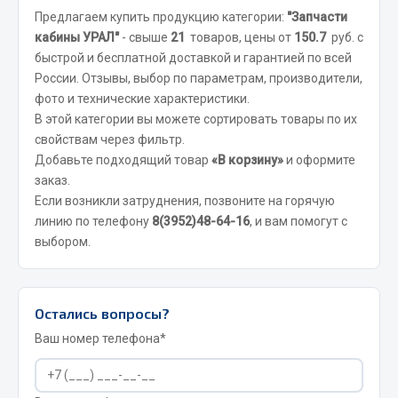
Предлагаем купить продукцию категории:
"Запчасти
Сцепление
кабины УРАЛ"
- свыше
21
товаров, цены от
150.7
руб. с
Показать ещё
быстрой и бесплатной доставкой и гарантией по всей
России. Отзывы, выбор по параметрам, производители,
Весь раздел
фото и технические характеристики.
В этой категории вы можете сортировать товары по их
свойствам через фильтр.
Запчасти SHAANXI (SHACMAN)
Добавьте подходящий товар
«В корзину»
и оформите
заказ.
Система питания
Если возникли затруднения, позвоните на горячую
Тормозная система
линию по телефону
8(3952)48-64-16
, и вам помогут с
Колеса и шины
выбором.
Система охлаждения
Подвеска
Кабина
Остались вопросы?
Оперение кабины
Ваш номер телефона*
Показать ещё