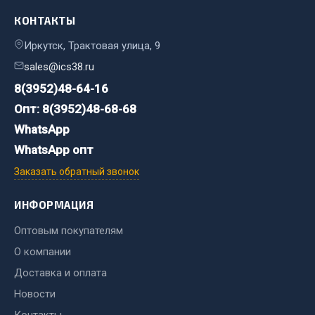
КОНТАКТЫ
JSB
Mann-filter
Иркутск, Трактовая улица, 9
Vic
sales@ics38.ru
Автоторг
8(3952)48-64-16
Дифа
Опт: 8(3952)48-68-68
Цитрон
WhatsApp
Фильтры DONALDSON
WhatsApp опт
Показать ещё
Заказать обратный звонок
Весь раздел
ИНФОРМАЦИЯ
Оптовым покупателям
Всё для сварки
О компании
Доставка и оплата
Газосварка
Маски, краги сварщика
Новости
Сварочное оборудование