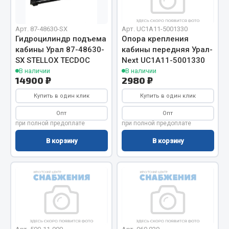
Вымпела
Показать ещё
Арт. 87-48630-SX
Арт. UC1A11-5001330
Гидроцилиндр подъема
Опора крепления
Весь раздел
кабины Урал 87-48630-
кабины передняя Урал-
SX STELLOX TECDOC
Next UC1A11-5001330
В наличии
В наличии
14900 ₽
2980 ₽
Смазочные материалы
Купить в один клик
Купить в один клик
Масла
Опт
Опт
Охладжающие жидкости
при полной предоплате
при полной предоплате
Технические жидкости
В корзину
В корзину
Весь раздел
МЕТИЗЫ
Болты
Гайки