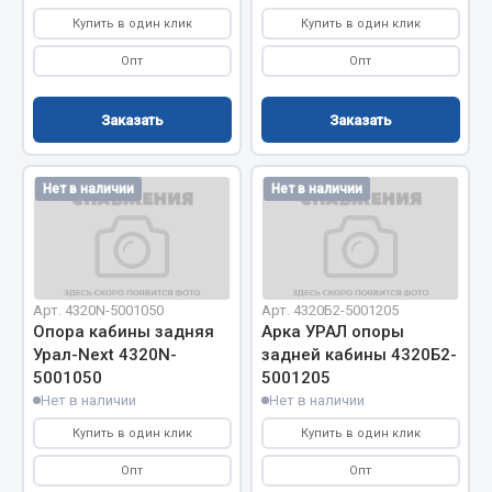
Купить в один клик
Купить в один клик
Весь раздел
Опт
Опт
Запчасти МАЗ
Заказать
Заказать
Система питания
Подвеска
Нет в наличии
Нет в наличии
Тормозная система
Двери
Окно ветровое
Двигатель
Арт. 4320N-5001050
Арт. 4320Б2-5001205
Электрооборудование
Опора кабины задняя
Арка УРАЛ опоры
Урал-Next 4320N-
задней кабины 4320Б2-
Показать ещё
5001050
5001205
Нет в наличии
Нет в наличии
Весь раздел
Купить в один клик
Купить в один клик
Опт
Опт
Запчасти Урал