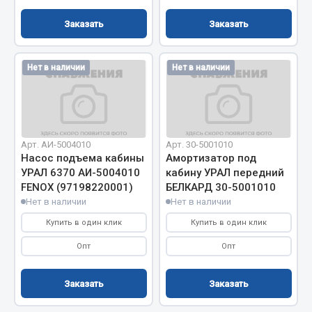
Заказать
Заказать
Двигатель
Мост задний
Система питания
Нет в наличии
Нет в наличии
Система выпуска газа
Система охлаждения
Сцепление
Тормозная система
Арт. АИ-5004010
Арт. 30-5001010
Насос подъема кабины
Амортизатор под
Показать ещё
УРАЛ 6370 АИ-5004010
кабину УРАЛ передний
FENOX (97198220001)
БЕЛКАРД 30-5001010
Весь раздел
Нет в наличии
Нет в наличии
Купить в один клик
Купить в один клик
Запчасти ЯМЗ
Опт
Опт
Двигатель
Заказать
Заказать
Система питания