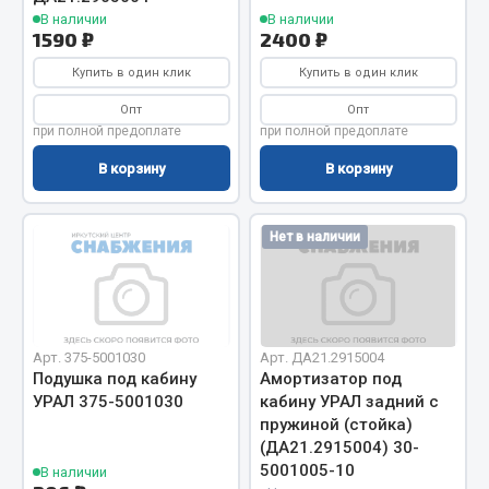
Показать ещё
В наличии
В наличии
1590 ₽
2400 ₽
Весь раздел
Купить в один клик
Купить в один клик
Опт
Опт
Автомобильная электрика
при полной предоплате
при полной предоплате
В корзину
В корзину
Автолампы
Блоки реле и предохранителей
Нет в наличии
Вилки нагрузочные
Выключатели и переключатели клавишные
Выключатели кнопочные
Выключатель массы
Арт. 375-5001030
Арт. ДА21.2915004
Изолента
Подушка под кабину
Амортизатор под
Показать ещё
УРАЛ 375-5001030
кабину УРАЛ задний с
пружиной (стойка)
(ДА21.2915004) 30-
Весь раздел
5001005-10
В наличии