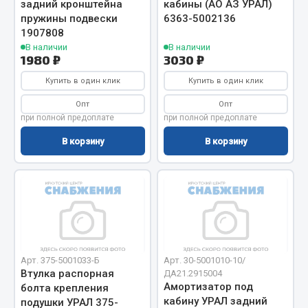
задний кронштейна
кабины (АО АЗ УРАЛ)
Фитинги
пружины подвески
6363-5002136
Штуцеры
1907808
В наличии
В наличии
1980 ₽
3030 ₽
Весь раздел
Купить в один клик
Купить в один клик
Опт
Опт
Инструмент
при полной предоплате
при полной предоплате
В корзину
В корзину
Автомобильный инструмент
Измерительный инструмент
Крепежный инструмент
Режущий инструмент
Силовое оборудование
Слесарный инструмент
Столярный инструмент
Арт. 375-5001033-Б
Арт. 30-5001010-10/
Втулка распорная
ДA21.2915004
Показать ещё
Амортизатор под
болта крепления
кабину УРАЛ задний
подушки УРАЛ 375-