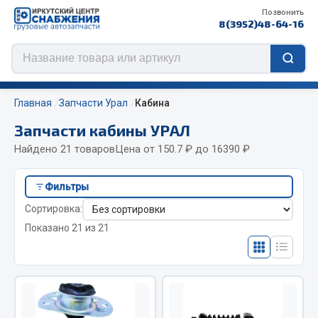
Позвонить
8(3952)48-64-16
Главная
Запчасти Урал
Кабина
Запчасти кабины УРАЛ
Найдено 21 товаров
Цена от 150.7 ₽ до 16390 ₽
Цепи противоскольжения
Фильтры
ЦЕПИ РОССИЯ
Сортировка:
ЦЕПИ BOHU (Китай)
Показано 21 из 21
Изготовление цепей на колеса BOHU
QITONG
Весь раздел