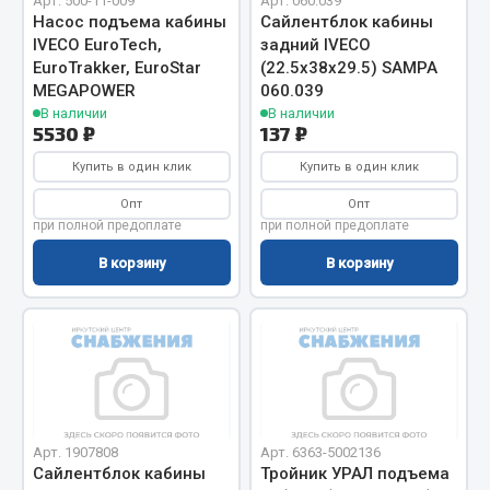
Арт. 500-11-009
Арт. 060.039
Насос подъема кабины
Сайлентблок кабины
Кольца стопорные
IVECO EuroTech,
задний IVECO
Пресс-масленки
EuroTrakker, EuroStar
(22.5x38x29.5) SAMPA
Пробки
MEGAPOWER
060.039
В наличии
В наличии
Пружины
5530 ₽
137 ₽
Хомуты
Купить в один клик
Купить в один клик
Показать ещё
Опт
Опт
при полной предоплате
при полной предоплате
Весь раздел
В корзину
В корзину
Соединительные элементы
Camozzi
Адаптеры и переходники
Тройники
Трубки, муфты, гайки
Арт. 1907808
Арт. 6363-5002136
Сайлентблок кабины
Тройник УРАЛ подъема
Угольники