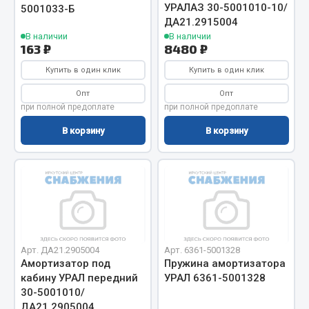
Весь раздел
УРАЛАЗ 30-5001010-10/
5001033-Б
ДA21.2915004
В наличии
В наличии
163 ₽
8480 ₽
Цепи подъёмные
Купить в один клик
Купить в один клик
Весь раздел
Опт
Опт
при полной предоплате
при полной предоплате
В корзину
В корзину
РТИ
Кольца уплотнительные
Лента конвейерная
Манжеты
Паронит
Патрубки
Арт. ДА21.2905004
Арт. 6361-5001328
Амортизатор под
Пружина амортизатора
Прокладки
кабину УРАЛ передний
УРАЛ 6361-5001328
Рукава высокого давления
30-5001010/
ДА21.2905004