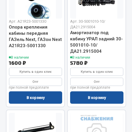
Отопители салона, подогреватели
ef60c285d8d5)
Автономные воздушные отопители
Арт. A21R23-5001330
Арт. 30-5001010-10/
Жидкостные подогреватели
Опора крепления
ДА21.2915004
ef60c285d8fd)
Амортизатор под
кабины передняя
Отопители салона
кабину УРАЛ задний 30-
ГАЗель Next, ГАЗон Next
Подогреватели тосола
5001010-10/
A21R23-5001330
ДА21.2915004
Весь раздел
В наличии
В наличии
1600 ₽
5780 ₽
Купить в один клик
Купить в один клик
Автотовары
Опт
Опт
Автозвук
при полной предоплате
при полной предоплате
Автокаталоги
В корзину
В корзину
Аксессуары автомобильные
Аптечки и знаки автомобильные
Брызговики
Вентиляторы кабины