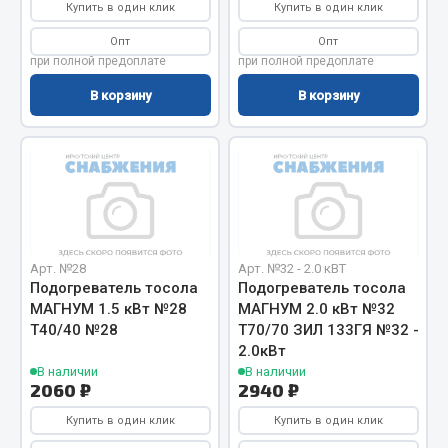
Купить в один клик
Купить в один клик
Двигатель
Опт
Опт
при полной предоплате
при полной предоплате
Мост задний
Система питания
В корзину
В корзину
Система выпуска газа
Система охлаждения
Сцепление
Тормозная система
Показать ещё
Арт. №28
Арт. №32 - 2.0 кВТ
Весь раздел
Подогреватель тосола
Подогреватель тосола
МАГНУМ 1.5 кВт №28
МАГНУМ 2.0 кВт №32
Т40/40 №28
Т70/70 ЗИЛ 133ГЯ №32 -
Запчасти ЯМЗ
2.0кВт
В наличии
В наличии
2060 ₽
2940 ₽
Двигатель
Купить в один клик
Купить в один клик
Система питания