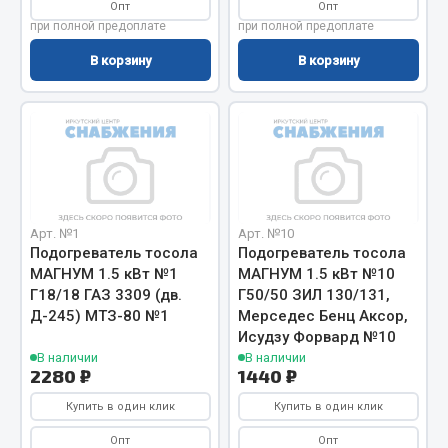
Система выпуска газа
Опт
Опт
при полной предоплате
при полной предоплате
Система охлаждения
Коробка передач
В корзину
В корзину
Рулевое управление
Тормозная система
Показать ещё
Весь раздел
Арт. №1
Арт. №10
Подогреватель тосола
Подогреватель тосола
Запчасти HOWO
МАГНУМ 1.5 кВт №1
МАГНУМ 1.5 кВт №10
Г18/18 ГАЗ 3309 (дв.
Г50/50 ЗИЛ 130/131,
Тормозная система
Д-245) МТЗ-80 №1
Мерседес Бенц Аксор,
Двигатель
Исудзу Форвард №10
В наличии
В наличии
Подвеска
2280 ₽
1440 ₽
Система питания
Купить в один клик
Купить в один клик
Система выпуска газа
Система охлаждения
Опт
Опт