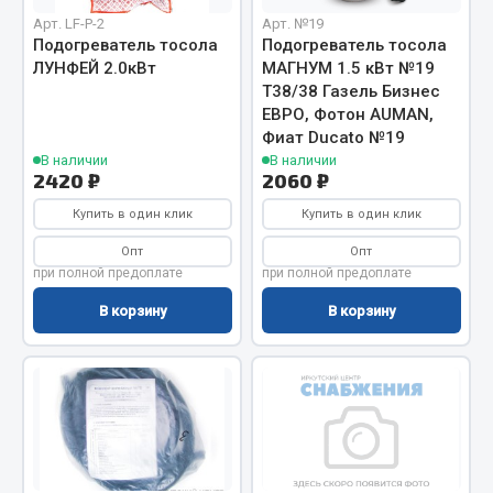
Арт. LF-P-2
Арт. №19
Кольца стопорные
Подогреватель тосола
Подогреватель тосола
Пресс-масленки
ЛУНФЕЙ 2.0кВт
МАГНУМ 1.5 кВт №19
Пробки
Т38/38 Газель Бизнес
ЕВРО, Фотон AUMAN,
Пружины
Фиат Ducato №19
Хомуты
В наличии
В наличии
2420 ₽
2060 ₽
Показать ещё
Купить в один клик
Купить в один клик
Весь раздел
Опт
Опт
при полной предоплате
при полной предоплате
Соединительные элементы
В корзину
В корзину
Camozzi
Адаптеры и переходники
Тройники
Трубки, муфты, гайки
Угольники