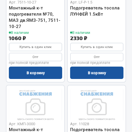
Арт. 7511-10-27
Арт. LF-P-1.5
Фитинги
Монтажный к-т
Подогреватель тосола
Штуцеры
подогревателя №70,
ЛУНФЕЙ 1.5кВт
МАЗ дв.ЯМЗ-751, 7511-
Весь раздел
10-27
В наличии
В наличии
1060 ₽
2330 ₽
Инструмент
Купить в один клик
Купить в один клик
Опт
Опт
Автомобильный инструмент
при полной предоплате
при полной предоплате
Измерительный инструмент
В корзину
В корзину
Крепежный инструмент
Режущий инструмент
Силовое оборудование
Слесарный инструмент
Столярный инструмент
Показать ещё
Арт. КМП-3000
Арт. 11028
Монтажный к-т
Подогреватель тосола