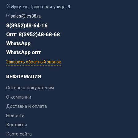
Весь раздел
Иркутск, Трактовая улица, 9
sales@ics38.ru
Хозтовары
8(3952)48-64-16
Опт: 8(3952)48-68-68
Горелки, баллоны, плитки газовые
WhatsApp
Замки
WhatsApp опт
Лампы паяльные, керосиновые
Заказать обратный звонок
Сантехника
Спецодежда
ИНФОРМАЦИЯ
Лестницы, стремянки
Оптовым покупателям
Товары для дома
О компании
Весь раздел
Доставка и оплата
Новости
Шиномонтаж
Контакты
Карта сайта