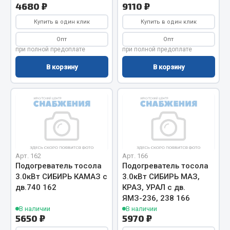
4680 ₽
9110 ₽
Весь раздел
Купить в один клик
Купить в один клик
Опт
Опт
Запчасти МАЗ
при полной предоплате
при полной предоплате
В корзину
В корзину
Система питания
Подвеска
Тормозная система
Двери
Окно ветровое
Двигатель
Электрооборудование
Арт. 162
Арт. 166
Подогреватель тосола
Подогреватель тосола
Показать ещё
3.0кВт СИБИРЬ КАМАЗ с
3.0кВт СИБИРЬ МАЗ,
дв.740 162
КРАЗ, УРАЛ с дв.
Весь раздел
ЯМЗ-236, 238 166
В наличии
В наличии
5650 ₽
5970 ₽
Запчасти Урал