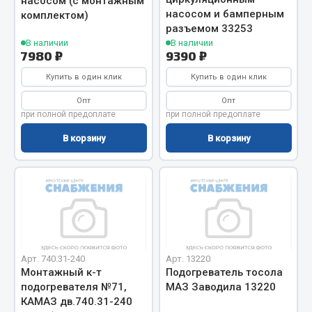
насосом (с монтажным
Показать ещё
насосом и бамперным
комплектом)
разъемом 33253
Весь раздел
В наличии
В наличии
7980 ₽
9390 ₽
Купить в один клик
Купить в один клик
Автомобильная электрика
Опт
Опт
при полной предоплате
при полной предоплате
Автолампы
Блоки реле и предохранителей
В корзину
В корзину
Вилки нагрузочные
Выключатели и переключатели клавишные
Выключатели кнопочные
Выключатель массы
Изолента
Показать ещё
Арт. 740.31-240
Арт. 13220
Монтажный к-т
Подогреватель тосола
подогревателя №71,
МАЗ Заводила 13220
Весь раздел
КАМАЗ дв.740.31-240