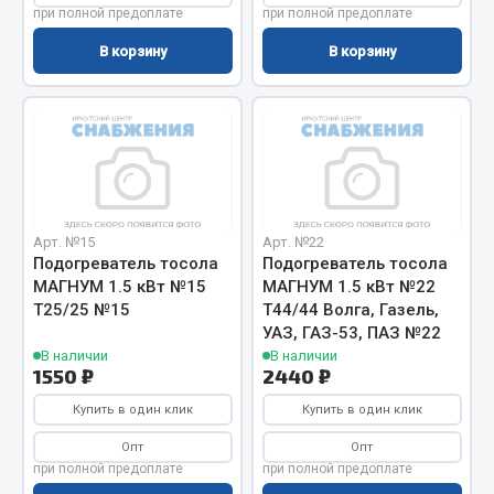
при полной предоплате
при полной предоплате
Сцепление
В корзину
В корзину
Показать ещё
Весь раздел
Запчасти SHAANXI (SHACMAN)
Система питания
Арт. №15
Арт. №22
Подогреватель тосола
Подогреватель тосола
Тормозная система
МАГНУМ 1.5 кВт №15
МАГНУМ 1.5 кВт №22
Колеса и шины
Т25/25 №15
Т44/44 Волга, Газель,
Система охлаждения
УАЗ, ГАЗ-53, ПАЗ №22
Подвеска
В наличии
В наличии
1550 ₽
2440 ₽
Кабина
Купить в один клик
Купить в один клик
Оперение кабины
Опт
Опт
Показать ещё
при полной предоплате
при полной предоплате