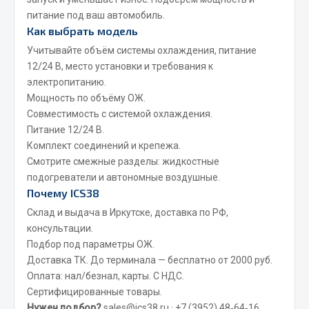
питание под ваш автомобиль.
JSB
Как выбрать модель
Mann-filter
Учитывайте объём системы охлаждения, питание
Vic
12/24 В, место установки и требования к
Автоторг
электропитанию.
Мощность по объёму ОЖ.
Дифа
Совместимость с системой охлаждения.
Цитрон
Питание 12/24 В.
Фильтры DONALDSON
Комплект соединений и крепежа.
Смотрите смежные разделы:
жидкостные
Показать ещё
подогреватели
и
автономные воздушные
.
Почему ICS38
Весь раздел
Склад и выдача в Иркутске, доставка по РФ,
консультации.
Всё для сварки
Подбор под параметры ОЖ.
Доставка ТК. До терминала — бесплатно от 2000 руб.
Газосварка
Оплата: нал/безнал, карты. С НДС.
Маски, краги сварщика
Сертифицированные товары.
Сварочное оборудование
Нужен подбор?
sales@ics38.ru
·
+7 (3952) 48‑64‑16
.