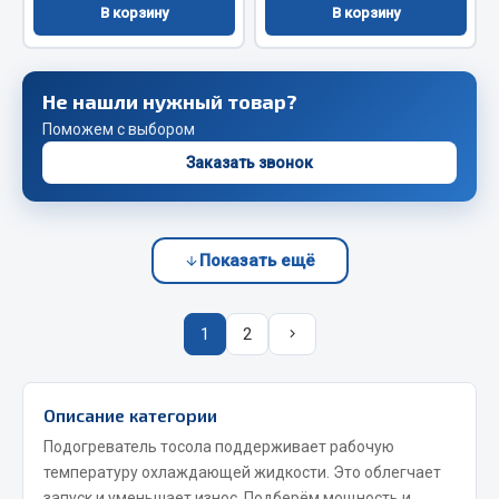
Весь раздел
В корзину
В корзину
Запчасти FAW
Не нашли нужный товар?
Поможем с выбором
Подвеска
Двигатель
Заказать звонок
Система охлаждения
Сцепление
Ось передняя
Показать ещё
Тормозная система
Электрооборудование
1
2
Показать ещё
Весь раздел
Описание категории
Подогреватель тосола поддерживает рабочую
температуру охлаждающей жидкости. Это облегчает
Фильтры
запуск и уменьшает износ. Подберём мощность и