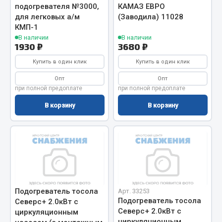
Весь раздел
подогревателя №3000,
КАМАЗ ЕВРО
для легковых а/м
(Заводила) 11028
КМП-1
Цепи подъёмные
В наличии
В наличии
1930 ₽
3680 ₽
Купить в один клик
Купить в один клик
Весь раздел
Опт
Опт
при полной предоплате
при полной предоплате
РТИ
В корзину
В корзину
Кольца уплотнительные
Лента конвейерная
Манжеты
Паронит
Патрубки
Прокладки
Подогреватель тосола
Арт. 33253
Подогреватель тосола
Северс+ 2.0кВт с
Рукава высокого давления
Северс+ 2.0кВт с
циркуляционным
циркуляционным