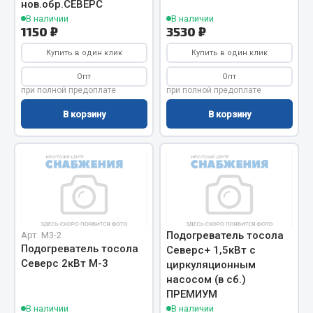
нов.обр.СЕВЕРС
Запчасти на полуприцепы
В наличии
В наличии
1150 ₽
3530 ₽
Амортизаторы для полуприцепов
Купить в один клик
Купить в один клик
Опт
Опт
Весь раздел
при полной предоплате
при полной предоплате
В корзину
В корзину
Запчасти КамАЗ
Двигатель
Система питания
Система выпуска газа
Система охлаждения
Подогреватель тосола
Арт. M3-2
Сцепление
Подогреватель тосола
Северс+ 1,5кВт с
Коробка передач
Северс 2кВт М-3
циркуляционным
Коробка передач ZF
насосом (в сб.)
ПРЕМИУМ
Показать ещё
В наличии
В наличии