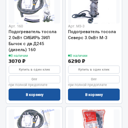
Отопители салона, подогреватели
Автономные воздушные отопители
Жидкостные подогреватели
Арт. 160
Арт. M3-3
Подогреватель тосола
Подогреватель тосола
Отопители салона
2.0кВт СИБИРЬ ЗИЛ
Северс 3.0кВт М-3
Подогреватели тосола
Бычок с дв.Д245
(дизель) 160
Весь раздел
В наличии
В наличии
3070 ₽
6290 ₽
Купить в один клик
Купить в один клик
Автотовары
Опт
Опт
Автозвук
при полной предоплате
при полной предоплате
Автокаталоги
В корзину
В корзину
Аксессуары автомобильные
Аптечки и знаки автомобильные
Брызговики
Вентиляторы кабины