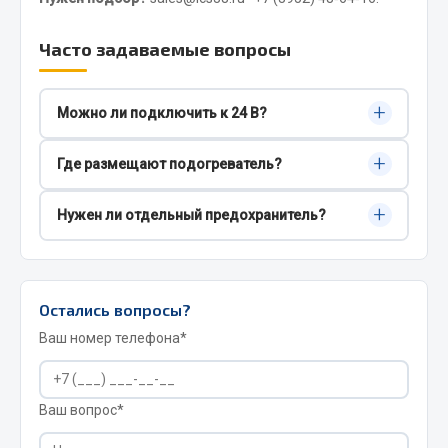
Сварочные материалы
Часто задаваемые вопросы
Весь раздел
+
Можно ли подключить к 24 В?
CUMMINS HAFFEN
Да. Подберём модель под 12/24 В.
+
Где размещают подогреватель?
Выбираем точку с учётом циркуляции и доступа
Весь раздел
+
Нужен ли отдельный предохранитель?
для сервиса.
Рекомендуется защита по току согласно
Подшипники
паспортным данным.
Остались вопросы?
Весь раздел
Ваш номер телефона*
Стяжки, тросы, канаты
Ваш вопрос*