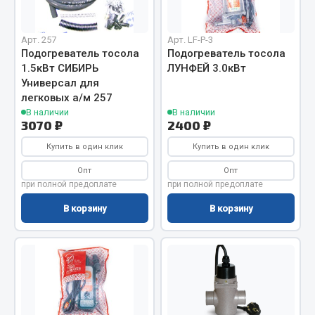
Вымпела
Показать ещё
Арт. 257
Арт. LF-P-3
Подогреватель тосола
Подогреватель тосола
Весь раздел
1.5кВт СИБИРЬ
ЛУНФЕЙ 3.0кВт
Универсал для
легковых а/м 257
Смазочные материалы
В наличии
В наличии
3070 ₽
2400 ₽
Масла
Купить в один клик
Купить в один клик
Охладжающие жидкости
Опт
Опт
Технические жидкости
при полной предоплате
при полной предоплате
В корзину
В корзину
Весь раздел
МЕТИЗЫ
Болты
Гайки