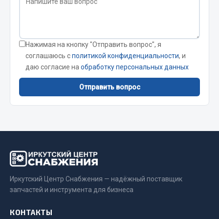
Стропы
Стяжки
Тросы
Нажимая на кнопку "Отправить вопрос", я
Весь раздел
соглашаюсь с
политикой конфиденциальности
, и
даю согласие на
обработку персональных данных
Автохимия
Отправить вопрос
3 ton
Abro
Agat auto
Alteco
Aвтосил
Chevron
Иркутский Центр Снабжения — надёжный поставщик
Cosmo
запчастей и инструмента для бизнеса
Показать ещё
КОНТАКТЫ