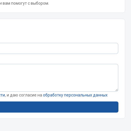
 и вам помогут с выбором.
Запчасти КамАЗ
цепы
Двигатель
епов
Система питания
Система выпуска газа
Система охлаждения
Сцепление
Коробка передач
Коробка передач ZF
сти
, и даю согласие на
обработку персональных данных
Показать ещё
Весь раздел
Запчасти HOWO