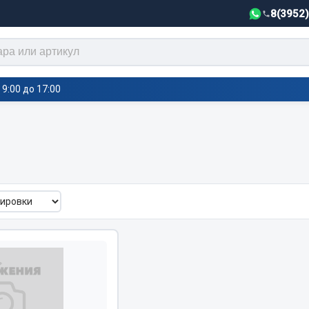
8(3952
9:00 до 17:00
тели салона,
Автотовары
греватели
Автозвук
е воздушные отопители
Автокаталоги
е подогреватели
Аксессуары автомобильные
 салона
Аптечки и знаки автомобил
тели тосола
Брызговики
Вентиляторы кабины
Вымпела