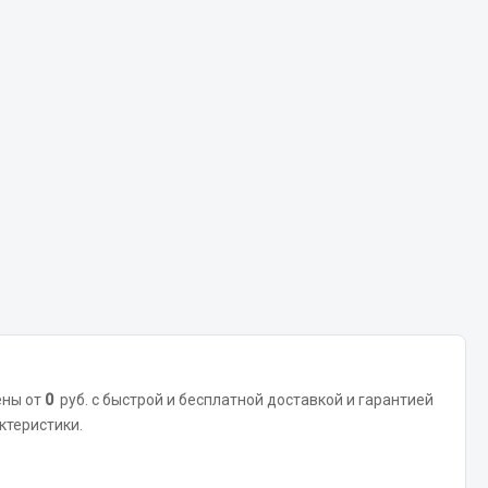
Весь раздел
Цепи подъёмные
Весь раздел
ены от
0
руб. с быстрой и бесплатной доставкой и гарантией
ктеристики.