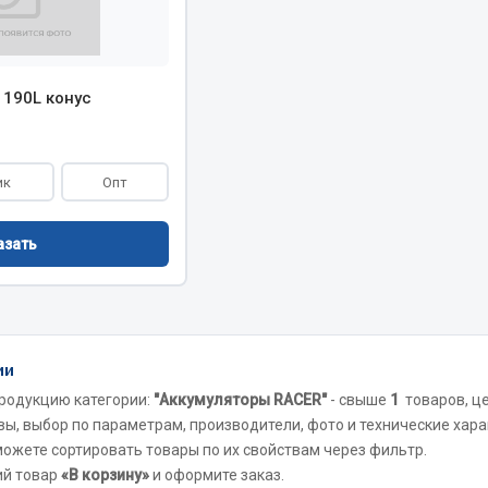
Показать ещё
Весь раздел
 190L конус
инительные элементы
Инструмент
ик
Опт
Автомобильный инструмент
и переходники
Измерительный инструмент
азать
Крепежный инструмент
фты, гайки
Режущий инструмент
Силовое оборудование
Слесарный инструмент
ии
Столярный инструмент
родукцию категории:
"Аккумуляторы RACER"
- свыше
1
товаров, ц
вы, выбор по параметрам, производители, фото и технические хара
Показать ещё
 можете сортировать товары по их свойствам через фильтр.
ий товар
«В корзину»
и оформите заказ.
Весь раздел