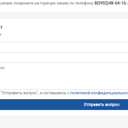
днения, позвоните на горячую линию по телефону
8(3952)48-64-16
,
Запчасти на полупри
обильная электрика
ы?
Амортизаторы для полуприц
ы
*
 и предохранителей
рузочные
ли и переключатели
е
ли кнопочные
ль массы
 "Отправить вопрос", я соглашаюсь с
политикой конфиденциально
Показать ещё
Отправить вопрос
Весь раздел
сти Урал
Запчасти ЯМЗ