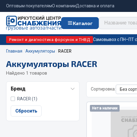
Оптовым покупателям
О компании
Доставка и оплата
Каталог
Самовывоз с ПН–ПТ с 
Ремонт и диагностика форсунок и ТНВД
Главная
Аккумуляторы
RACER
Аккумуляторы RACER
Отопи
Цепи противоскольжения
подо
Найдено 1 товаров
Автономны
ЦЕПИ РОССИЯ
Бренд
Сортировка:
Жидкостны
ЦЕПИ BOHU (Китай)
RACER (1)
Отопители
Изготовление цепей на колеса BOHU
Нет в наличии
Подогрева
QITONG
Сбросить