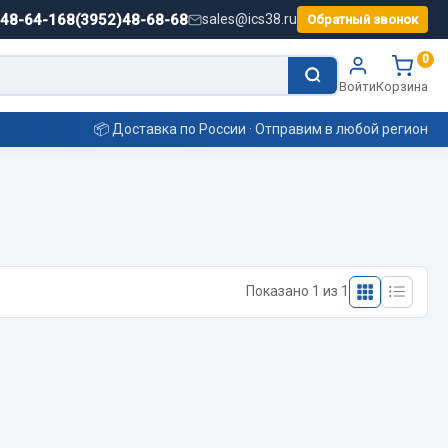
)48-64-16
8(3952)48-68-68
sales@ics38.ru
Обратный звонок
0
Войти
Корзина
📦 Доставка по России · Отправим в любой регион
Смазочные материалы
Масла
Показано 1 из 1
Охладжающие жидкости
Технические жидкости
ьные