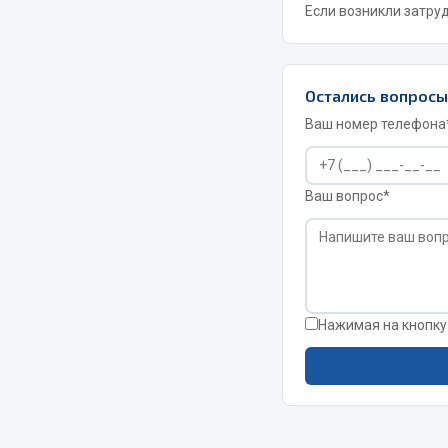
Если возникли затру
РТИ
Автом
Остались вопрос
Кольца уплотнительные
Автоламп
Ваш номер телефона
Лента конвейерная
Блоки реле
Манжеты
Вилки наг
Паронит
Выключате
Ваш вопрос*
Патрубки
клавишны
Прокладки
Выключате
Рукава высокого давления
Выключате
Изолента
Нажимая на кнопку
Показать ещё
Весь раздел
Весь раздел
Запча
Запчасти МАЗ