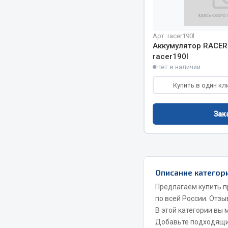
Весь раздел
Весь раздел
Арт. racer190l
Аккумулятор RACER
racer190l
Нет в наличии
МЕТИЗЫ
Соед
Купить в один кл
Болты
Camozzi
Гайки
Адаптеры 
Зак
Кольца стопорные
Тройники
Пресс-масленки
Трубки, му
Пробки
Угольники
Пружины
Фитинги
Описание категор
Хомуты
Штуцеры
Предлагаем купить п
по всей России. Отзы
Показать ещё
В этой категории вы
Добавьте подходящ
Весь раздел
Весь раздел