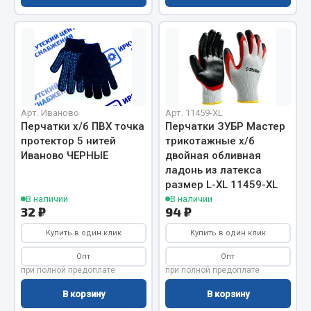
Показать ещё
Весь раздел
Автомобильная электрика
Арт. Иваново
Арт. 11459-XL
Автолампы
Перчатки х/б ПВХ точка
Перчатки ЗУБР Мастер
Блоки реле и предохранителей
протектор 5 нитей
трикотажные х/б
Вилки нагрузочные
Иваново ЧЕРНЫЕ
двойная обливная
ладонь из латекса
Выключатели и переключатели клавишные
размер L-XL 11459-XL
Выключатели кнопочные
В наличии
В наличии
Выключатель массы
32 ₽
94 ₽
Изолента
Купить в один клик
Купить в один клик
Показать ещё
Опт
Опт
при полной предоплате
при полной предоплате
Весь раздел
В корзину
В корзину