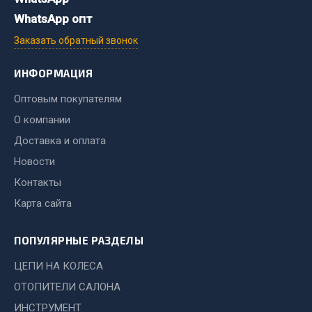
Весь раздел
WhatsApp опт
Заказать обратный звонок
Хозтовары
ИНФОРМАЦИЯ
Горелки, баллоны, плитки газовые
Оптовым покупателям
Замки
О компании
Лампы паяльные, керосиновые
Доставка и оплата
Сантехника
Новости
Спецодежда
Контакты
Лестницы, стремянки
Карта сайта
Товары для дома
Весь раздел
ПОПУЛЯРНЫЕ РАЗДЕЛЫ
ЦЕПИ НА КОЛЕСА
Шиномонтаж
ОТОПИТЕЛИ САЛОНА
ИНСТРУМЕНТ