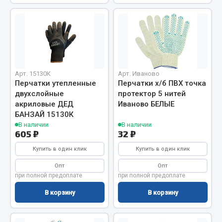
Запчасти на полуприцепы
Амортизаторы для полуприцепов
Весь раздел
Арт. 15130К
Арт. Иваново
Перчатки утепленные
Перчатки х/б ПВХ точка
Запчасти КамАЗ
двухслойные
протектор 5 нитей
акриловые ДЕД
Иваново БЕЛЫЕ
Двигатель
БАНЗАЙ 15130К
В наличии
В наличии
Система питания
605 ₽
32 ₽
Система выпуска газа
Купить в один клик
Купить в один клик
Система охлаждения
Опт
Опт
Сцепление
при полной предоплате
при полной предоплате
Коробка передач
В корзину
В корзину
Коробка передач ZF
Показать ещё