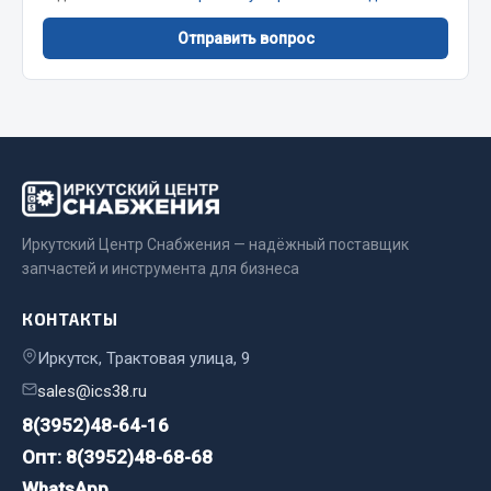
Стропы
Стяжки
Отправить вопрос
Тросы
Весь раздел
Автохимия
3 ton
Иркутский Центр Снабжения — надёжный поставщик
запчастей и инструмента для бизнеса
Abro
Agat auto
КОНТАКТЫ
Alteco
Иркутск, Трактовая улица, 9
Aвтосил
Chevron
sales@ics38.ru
Cosmo
8(3952)48-64-16
Опт: 8(3952)48-68-68
Показать ещё
WhatsApp