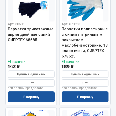
Сцепление
Показать ещё
Арт. 68685
Арт. 678625
Весь раздел
Перчатки трикотажные
Перчатки полиэфирные
акрил двойные синий
с синим нитрильным
СИБРТЕХ 68685
покрытием
Запчасти SHAANXI (SHACMAN)
маслобензостойкие, 13
класс вязки, СИБРТЕХ
Система питания
678625
В наличии
В наличии
Тормозная система
142 ₽
189 ₽
Колеса и шины
Купить в один клик
Купить в один клик
Система охлаждения
Подвеска
Опт
Опт
при полной предоплате
при полной предоплате
Кабина
Оперение кабины
В корзину
В корзину
Показать ещё