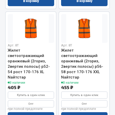
В корзину
В корзину
Вымпела
Показать ещё
Весь раздел
Смазочные материалы
Арт. 8T
Арт. 8T
Жилет
Жилет
Масла
светоотражающий
светоотражающий
Охладжающие жидкости
оранжевый (2гориз,
оранжевый (2гориз,
2вертик полосы) р52-
2вертик полосы) р56-
Технические жидкости
54 рост 170-176 XL
58 рост 170-176 XXL
Nайтстар
Nайтстар
Весь раздел
В наличии
В наличии
405 ₽
455 ₽
МЕТИЗЫ
Купить в один клик
Купить в один клик
Опт
Опт
Болты
при полной предоплате
при полной предоплате
Гайки