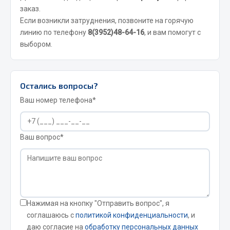
заказ.
Сварочные материалы
Если возникли затруднения, позвоните на горячую
линию по телефону
8(3952)48-64-16
, и вам помогут с
Весь раздел
выбором.
CUMMINS HAFFEN
Остались вопросы?
Ваш номер телефона*
Весь раздел
Подшипники
Ваш вопрос*
Весь раздел
Нажимая на кнопку "Отправить вопрос", я
Стяжки, тросы, канаты
соглашаюсь с
политикой конфиденциальности
, и
даю согласие на
обработку персональных данных