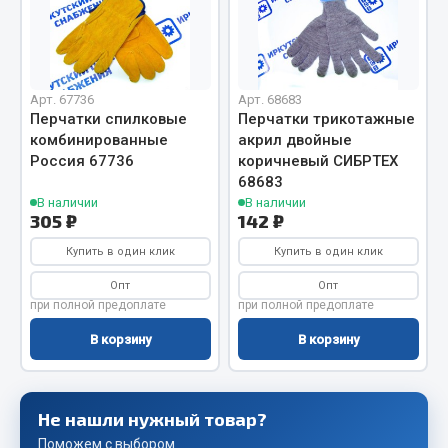
Весь раздел
Запчасти FAW
Арт. 67736
Арт. 68683
Подвеска
Перчатки спилковые
Перчатки трикотажные
комбинированные
акрил двойные
Двигатель
Россия 67736
коричневый СИБРТЕХ
Система охлаждения
68683
Сцепление
В наличии
В наличии
305 ₽
142 ₽
Ось передняя
Тормозная система
Купить в один клик
Купить в один клик
Электрооборудование
Опт
Опт
при полной предоплате
при полной предоплате
Показать ещё
В корзину
В корзину
Весь раздел
Не нашли нужный товар?
Фильтры
Поможем с выбором