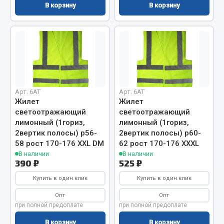
В корзину
В корзину
Кольца стопорные
Пресс-масленки
Пробки
Пружины
Хомуты
Показать ещё
Арт. 6AT
Арт. 6AT
Жилет
Жилет
Весь раздел
светоотражающий
светоотражающий
лимонный (1гориз,
лимонный (1гориз,
2вертик полосы) р56-
2вертик полосы) р60-
Соединительные элементы
58 рост 170-176 XXL DM
62 рост 170-176 XXXL
В наличии
В наличии
390 ₽
525 ₽
Camozzi
Купить в один клик
Купить в один клик
Адаптеры и переходники
Тройники
Опт
Опт
при полной предоплате
при полной предоплате
Трубки, муфты, гайки
Угольники
В корзину
В корзину