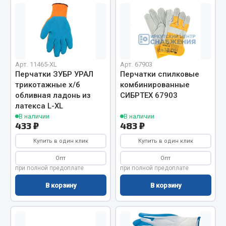
Система выпуска газа
Система охлаждения
Коробка передач
Рулевое управление
Тормозная система
Арт. 11465-XL
Арт. 67903
Перчатки ЗУБР УРАЛ
Перчатки спилковые
Показать ещё
трикотажные х/б
комбинированные
обливная ладонь из
СИБРТЕХ 67903
Весь раздел
латекса L-XL
В наличии
В наличии
433 ₽
483 ₽
Запчасти HOWO
Купить в один клик
Купить в один клик
Тормозная система
Опт
Опт
Двигатель
при полной предоплате
при полной предоплате
Подвеска
В корзину
В корзину
Система питания
Система выпуска газа
Система охлаждения