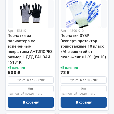
Двигатель
Мост задний
Система питания
Арт. 15131К
Арт. 11390-К10
Система выпуска газа
Перчатки из
Перчатки ЗУБР
Система охлаждения
полиэстера со
Эксперт-протектор
Сцепление
вспененным
трикотажные 10 класс
покрытием АНТИПОРЕЗ
х/б с защитой от
Тормозная система
размер L ДЕД БАНЗАЙ
скольжения L-XL (уп.10)
Показать ещё
15131К
В наличии
В наличии
600 ₽
73 ₽
Весь раздел
Купить в один клик
Купить в один клик
Запчасти ЯМЗ
Опт
Опт
при полной предоплате
при полной предоплате
Двигатель
В корзину
В корзину
Система питания