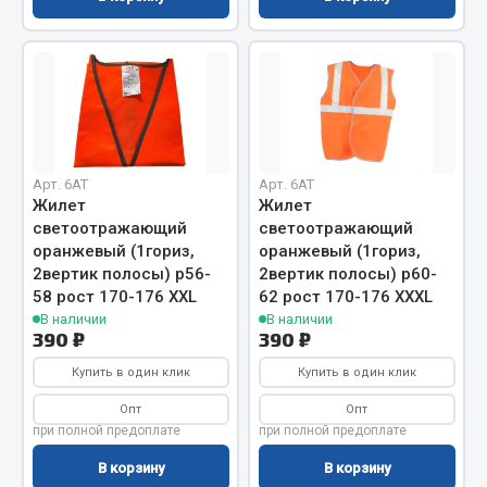
Фитинги
Штуцеры
Весь раздел
Инструмент
Арт. 6AT
Арт. 6AT
Жилет
Жилет
светоотражающий
светоотражающий
Автомобильный инструмент
оранжевый (1гориз,
оранжевый (1гориз,
Измерительный инструмент
2вертик полосы) р56-
2вертик полосы) р60-
Крепежный инструмент
58 рост 170-176 XXL
62 рост 170-176 XXXL
Режущий инструмент
В наличии
В наличии
390 ₽
390 ₽
Силовое оборудование
Купить в один клик
Купить в один клик
Слесарный инструмент
Столярный инструмент
Опт
Опт
при полной предоплате
при полной предоплате
Показать ещё
В корзину
В корзину