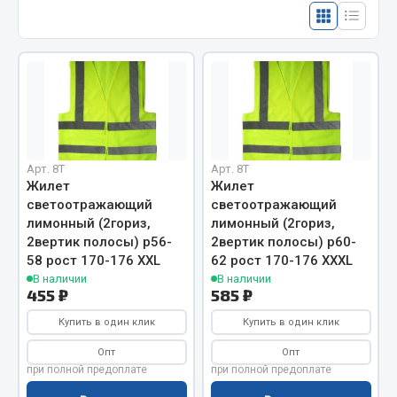
Отопители салона, подогреватели
Автономные воздушные отопители
Жидкостные подогреватели
Отопители салона
Подогреватели тосола
Весь раздел
Арт. 8T
Арт. 8T
Жилет
Жилет
светоотражающий
светоотражающий
Автотовары
лимонный (2гориз,
лимонный (2гориз,
2вертик полосы) р56-
2вертик полосы) р60-
58 рост 170-176 XXL
62 рост 170-176 XXXL
Автозвук
В наличии
В наличии
Автокаталоги
455 ₽
585 ₽
Аксессуары автомобильные
Купить в один клик
Купить в один клик
Аптечки и знаки автомобильные
Опт
Опт
Брызговики
при полной предоплате
при полной предоплате
Вентиляторы кабины