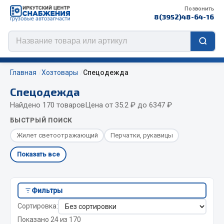
Позвонить
8(3952)48-64-16
Главная
Хозтовары
Спецодежда
Спецодежда
Найдено 170 товаров
Цена от 35.2 ₽ до 6347 ₽
Цепи противоскольжения
БЫСТРЫЙ ПОИСК
ЦЕПИ РОССИЯ
Жилет светоотражающий
Перчатки, рукавицы
ЦЕПИ BOHU (Китай)
Показать все
Изготовление цепей на колеса BOHU
QITONG
Фильтры
Весь раздел
Сортировка:
Показано 24 из 170