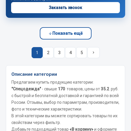
Заказать звонок
JSB
Mann-filter
Vic
Показать ещё
Автоторг
Дифа
Цитрон
1
2
3
4
5
Фильтры DONALDSON
Показать ещё
Описание категории
Весь раздел
Предлагаем купить продукцию категории:
"Спецодежда"
- свыше
170
товаров, цены от
35.2
руб.
с быстрой и бесплатной доставкой и гарантией по всей
Всё для сварки
России. Отзывы, выбор по параметрам, производители,
фото и технические характеристики.
Газосварка
В этой категории вы можете сортировать товары по их
Маски, краги сварщика
свойствам через фильтр.
Добавьте подходящий товар
«В корзину»
и оформите
Сварочное оборудование