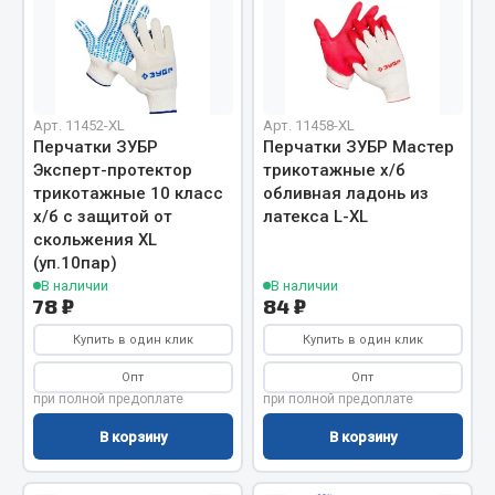
Весь раздел
Запчасти МАЗ
Арт. 11452-XL
Арт. 11458-XL
Перчатки ЗУБР
Перчатки ЗУБР Мастер
Система питания
Эксперт-протектор
трикотажные х/б
Подвеска
трикотажные 10 класс
обливная ладонь из
Тормозная система
х/б с защитой от
латекса L-XL
скольжения XL
Двери
(уп.10пар)
Окно ветровое
В наличии
В наличии
Двигатель
78 ₽
84 ₽
Электрооборудование
Купить в один клик
Купить в один клик
Показать ещё
Опт
Опт
при полной предоплате
при полной предоплате
Весь раздел
В корзину
В корзину
Запчасти Урал