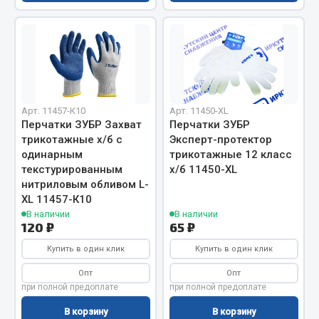
Весь раздел
Цепи подъёмные
Весь раздел
Арт. 11457-К10
Арт. 11450-XL
Перчатки ЗУБР Захват
Перчатки ЗУБР
трикотажные х/б с
Эксперт-протектор
РТИ
одинарным
трикотажные 12 класс
текстурированным
х/б 11450-XL
Кольца уплотнительные
нитриловым обливом L-
Лента конвейерная
XL 11457-К10
В наличии
В наличии
Манжеты
120 ₽
65 ₽
Паронит
Купить в один клик
Купить в один клик
Патрубки
Прокладки
Опт
Опт
при полной предоплате
при полной предоплате
Рукава высокого давления
В корзину
В корзину