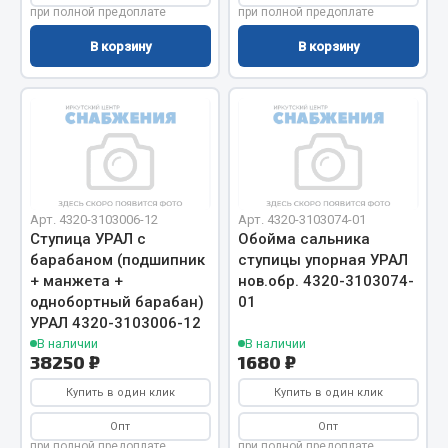
при полной предоплате
при полной предоплате
Весь раздел
В корзину
В корзину
Запчасти МАЗ
Система питания
Подвеска
Тормозная система
Двери
Арт. 4320-3103006-12
Арт. 4320-3103074-01
Ступица УРАЛ с
Обойма сальника
Окно ветровое
барабаном (подшипник
ступицы упорная УРАЛ
Двигатель
+ манжета +
нов.обр. 4320-3103074-
Электрооборудование
однобортный барабан)
01
УРАЛ 4320-3103006-12
Показать ещё
В наличии
В наличии
38250 ₽
1680 ₽
Весь раздел
Купить в один клик
Купить в один клик
Опт
Опт
Запчасти Урал
при полной предоплате
при полной предоплате