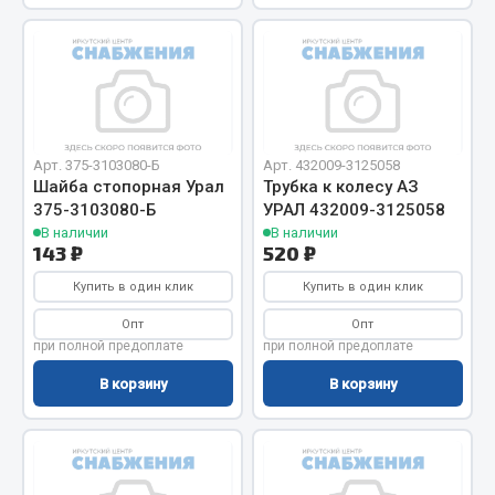
Система выпуска газа
Система охлаждения
Коробка передач
Рулевое управление
Тормозная система
Арт. 375-3103080-Б
Арт. 432009-3125058
Показать ещё
Шайба стопорная Урал
Трубка к колесу АЗ
375-3103080-Б
УРАЛ 432009-3125058
Весь раздел
В наличии
В наличии
143 ₽
520 ₽
Запчасти HOWO
Купить в один клик
Купить в один клик
Опт
Опт
Тормозная система
при полной предоплате
при полной предоплате
Двигатель
В корзину
В корзину
Подвеска
Система питания
Система выпуска газа
Система охлаждения