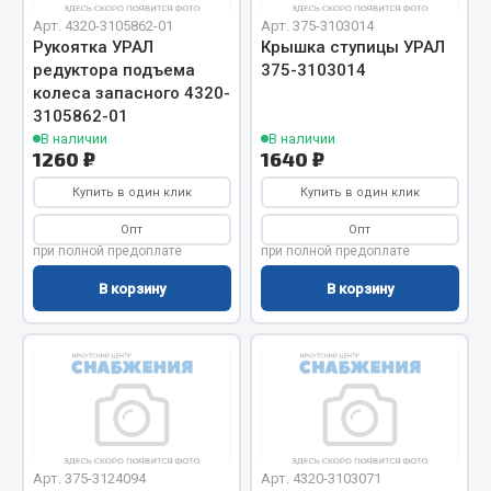
Кольца стопорные
Арт. 4320-3105862-01
Арт. 375-3103014
Рукоятка УРАЛ
Крышка ступицы УРАЛ
Пресс-масленки
редуктора подъема
375-3103014
Пробки
колеса запасного 4320-
Пружины
3105862-01
В наличии
В наличии
Хомуты
1260 ₽
1640 ₽
Показать ещё
Купить в один клик
Купить в один клик
Опт
Опт
Весь раздел
при полной предоплате
при полной предоплате
В корзину
В корзину
Соединительные элементы
Camozzi
Адаптеры и переходники
Тройники
Трубки, муфты, гайки
Арт. 375-3124094
Арт. 4320-3103071
Угольники