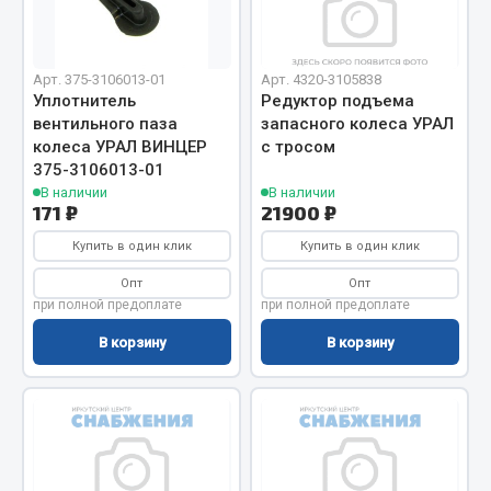
Отопители салона, подогреватели
ef60c285d8fd)
Автономные воздушные отопители
Арт. 375-3106013-01
Арт. 4320-3105838
Жидкостные подогреватели
Уплотнитель
Редуктор подъема
вентильного паза
запасного колеса УРАЛ
Отопители салона
колеса УРАЛ ВИНЦЕР
с тросом
Подогреватели тосола
375-3106013-01
В наличии
В наличии
Весь раздел
171 ₽
21900 ₽
Купить в один клик
Купить в один клик
Автотовары
Опт
Опт
при полной предоплате
при полной предоплате
Автозвук
В корзину
В корзину
Автокаталоги
Аксессуары автомобильные
Аптечки и знаки автомобильные
Брызговики
Вентиляторы кабины