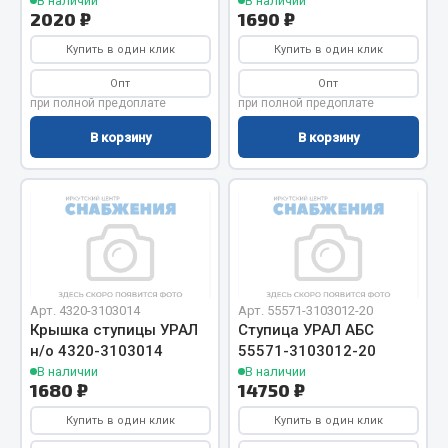
Показать ещё
В наличии
В наличии
2020 ₽
1690 ₽
Весь раздел
Купить в один клик
Купить в один клик
Опт
Опт
при полной предоплате
при полной предоплате
Автомобильная электрика
В корзину
В корзину
Автолампы
Блоки реле и предохранителей
Вилки нагрузочные
Выключатели и переключатели клавишные
Выключатели кнопочные
Выключатель массы
Арт. 4320-3103014
Арт. 55571-3103012-20
Изолента
Крышка ступицы УРАЛ
Ступица УРАЛ АБС
н/о 4320-3103014
55571-3103012-20
Показать ещё
В наличии
В наличии
1680 ₽
14750 ₽
Весь раздел
Купить в один клик
Купить в один клик