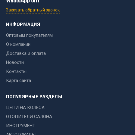
WhatsApp опт
Стропы
Стяжки
Заказать обратный звонок
Тросы
ИНФОРМАЦИЯ
Весь раздел
Оптовым покупателям
О компании
Автохимия
Доставка и оплата
Новости
3 ton
Контакты
Abro
Карта сайта
Agat auto
Alteco
ПОПУЛЯРНЫЕ РАЗДЕЛЫ
Aвтосил
Chevron
ЦЕПИ НА КОЛЕСА
Cosmo
ОТОПИТЕЛИ САЛОНА
ИНСТРУМЕНТ
Показать ещё
АВТОТОВАРЫ