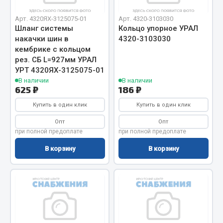
Вымпела
Арт. 4320ЯХ-3125075-01
Арт. 4320-3103030
Показать ещё
Шланг системы
Кольцо упорное УРАЛ
накачки шин в
4320-3103030
Весь раздел
кембрике с кольцом
рез. СБ L=927мм УРАЛ
УРТ 4320ЯХ-3125075-01
Смазочные материалы
В наличии
В наличии
625 ₽
186 ₽
Масла
Купить в один клик
Купить в один клик
Охладжающие жидкости
Опт
Опт
Технические жидкости
при полной предоплате
при полной предоплате
В корзину
В корзину
Весь раздел
МЕТИЗЫ
Болты
Гайки