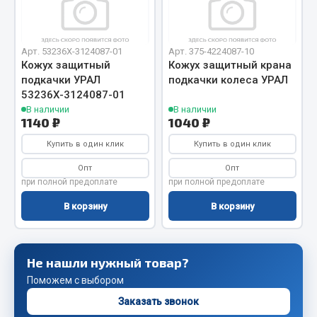
Сцепление
Показать ещё
Арт. 53236Х-3124087-01
Арт. 375-4224087-10
Кожух защитный
Кожух защитный крана
Весь раздел
подкачки УРАЛ
подкачки колеса УРАЛ
53236Х-3124087-01
В наличии
В наличии
Запчасти SHAANXI (SHACMAN)
1140 ₽
1040 ₽
Купить в один клик
Купить в один клик
Система питания
Опт
Опт
Тормозная система
при полной предоплате
при полной предоплате
Колеса и шины
В корзину
В корзину
Система охлаждения
Подвеска
Кабина
Не нашли нужный товар?
Оперение кабины
Поможем с выбором
Показать ещё
Заказать звонок