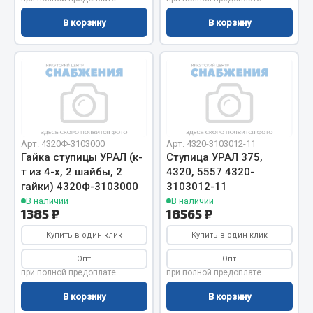
В корзину
В корзину
Двигатель
Мост задний
Система питания
Система выпуска газа
Система охлаждения
Сцепление
Тормозная система
Арт. 4320Ф-3103000
Арт. 4320-3103012-11
Гайка ступицы УРАЛ (к-
Ступица УРАЛ 375,
Показать ещё
т из 4-х, 2 шайбы, 2
4320, 5557 4320-
гайки) 4320Ф-3103000
3103012-11
Весь раздел
В наличии
В наличии
1385 ₽
18565 ₽
Купить в один клик
Купить в один клик
Запчасти ЯМЗ
Опт
Опт
при полной предоплате
при полной предоплате
Двигатель
В корзину
В корзину
Система питания