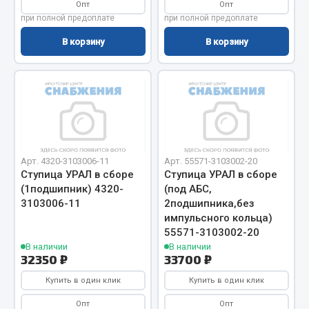
Опт
Опт
Запчасти на полуприцепы
при полной предоплате
при полной предоплате
В корзину
В корзину
Амортизаторы для полуприцепов
Весь раздел
Запчасти КамАЗ
Двигатель
Арт. 4320-3103006-11
Арт. 55571-3103002-20
Ступица УРАЛ в сборе
Ступица УРАЛ в сборе
Система питания
(1подшипник) 4320-
(под АБС,
Система выпуска газа
3103006-11
2подшипника,без
Система охлаждения
импульсного кольца)
55571-3103002-20
Сцепление
В наличии
В наличии
Коробка передач
32350 ₽
33700 ₽
Коробка передач ZF
Купить в один клик
Купить в один клик
Показать ещё
Опт
Опт