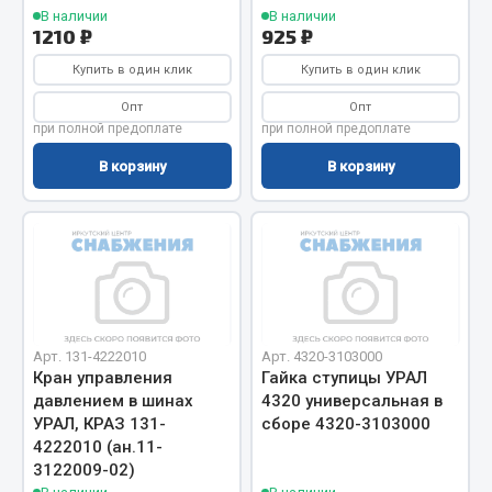
Весь раздел
В наличии
В наличии
1210 ₽
925 ₽
Купить в один клик
Купить в один клик
Цепи подъёмные
Опт
Опт
при полной предоплате
при полной предоплате
Весь раздел
В корзину
В корзину
РТИ
Кольца уплотнительные
Лента конвейерная
Манжеты
Арт. 131-4222010
Арт. 4320-3103000
Паронит
Кран управления
Гайка ступицы УРАЛ
Патрубки
давлением в шинах
4320 универсальная в
Прокладки
УРАЛ, КРАЗ 131-
сборе 4320-3103000
4222010 (ан.11-
Рукава высокого давления
3122009-02)