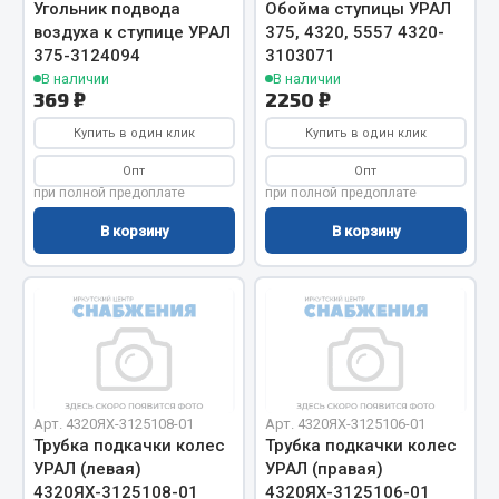
Угольник подвода
Обойма ступицы УРАЛ
Фитинги
воздуха к ступице УРАЛ
375, 4320, 5557 4320-
Штуцеры
375-3124094
3103071
В наличии
В наличии
369 ₽
2250 ₽
Весь раздел
Купить в один клик
Купить в один клик
Опт
Опт
Инструмент
при полной предоплате
при полной предоплате
В корзину
В корзину
Автомобильный инструмент
Измерительный инструмент
Крепежный инструмент
Режущий инструмент
Силовое оборудование
Слесарный инструмент
Столярный инструмент
Арт. 4320ЯХ-3125108-01
Арт. 4320ЯХ-3125106-01
Трубка подкачки колес
Трубка подкачки колес
Показать ещё
УРАЛ (левая)
УРАЛ (правая)
4320ЯХ-3125108-01
4320ЯХ-3125106-01