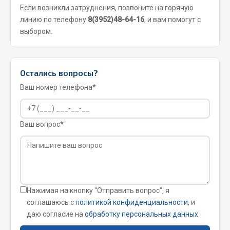
Если возникли затруднения, позвоните на горячую
JSB
линию по телефону
8(3952)48-64-16
, и вам помогут с
выбором.
Mann-filter
Vic
Автоторг
Остались вопросы?
Дифа
Ваш номер телефона*
Цитрон
Фильтры DONALDSON
Показать ещё
Ваш вопрос*
Весь раздел
Всё для сварки
Нажимая на кнопку "Отправить вопрос", я
Газосварка
соглашаюсь с
политикой конфиденциальности
, и
Маски, краги сварщика
даю согласие на
обработку персональных данных
Сварочное оборудование