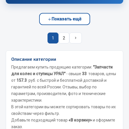
Весь раздел
Показать ещё
Запчасти FAW
Подвеска
1
2
Двигатель
Система охлаждения
Сцепление
Описание категории
Ось передняя
Предлагаем купить продукцию категории:
"Запчасти
Тормозная система
для колес и ступицы УРАЛ"
- свыше
33
товаров, цены
от
157.3
руб. с быстрой и бесплатной доставкой и
Электрооборудование
гарантией по всей России. Отзывы, выбор по
Показать ещё
параметрам, производители, фото и технические
характеристики.
Весь раздел
В этой категории вы можете сортировать товары по их
свойствам через фильтр.
Добавьте подходящий товар
«В корзину»
и оформите
Фильтры
заказ.