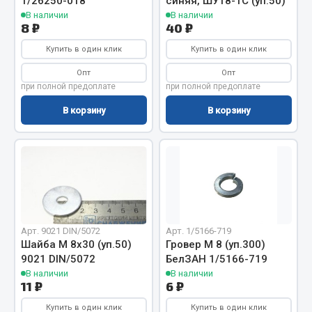
1/26250-018
синяя, ШУ18-1С (уп.50)
В наличии
В наличии
Кольца стопорные
8 ₽
40 ₽
Пресс-масленки
Купить в один клик
Купить в один клик
Пробки
Пружины
Опт
Опт
при полной предоплате
при полной предоплате
Хомуты
В корзину
В корзину
Показать ещё
Весь раздел
Соединительные элементы
Camozzi
Арт. 9021 DIN/5072
Арт. 1/5166-719
Шайба М 8х30 (уп.50)
Гровер М 8 (уп.300)
Адаптеры и переходники
9021 DIN/5072
БелЗАН 1/5166-719
Тройники
В наличии
В наличии
11 ₽
6 ₽
Трубки, муфты, гайки
Угольники
Купить в один клик
Купить в один клик