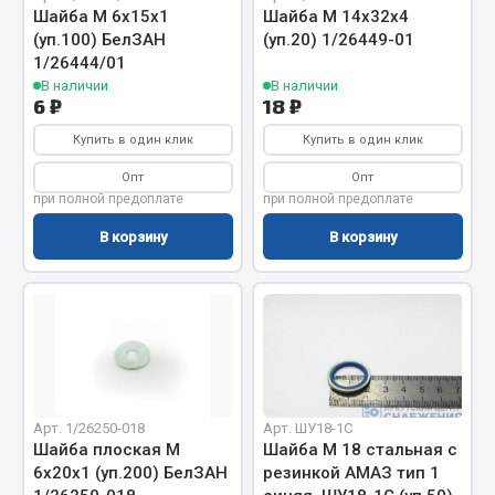
Вымпела
Шайба М 6х15х1
Шайба М 14х32х4
(уп.100) БелЗАН
(уп.20) 1/26449-01
Показать ещё
1/26444/01
В наличии
В наличии
6 ₽
18 ₽
Весь раздел
Купить в один клик
Купить в один клик
Смазочные материалы
Опт
Опт
при полной предоплате
при полной предоплате
Масла
В корзину
В корзину
Охладжающие жидкости
Технические жидкости
Весь раздел
МЕТИЗЫ
Арт. 1/26250-018
Арт. ШУ18-1С
Шайба плоская М
Шайба М 18 стальная с
Болты
6х20х1 (уп.200) БелЗАН
резинкой АМАЗ тип 1
Гайки