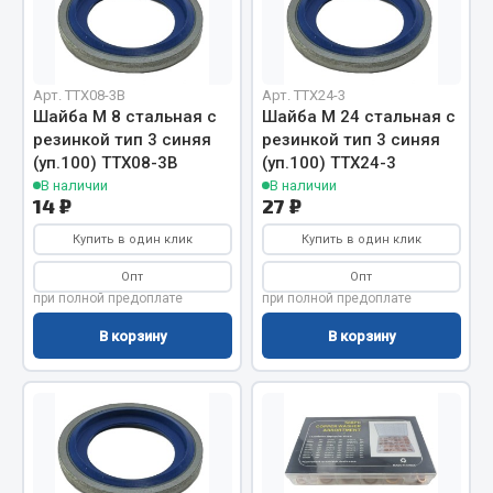
Запчасти на полуприцепы
Амортизаторы для полуприцепов
Арт. TTX08-3B
Арт. TTX24-3
Шайба М 8 стальная с
Шайба М 24 стальная с
Весь раздел
резинкой тип 3 синяя
резинкой тип 3 синяя
(уп.100) TTX08-3B
(уп.100) TTX24-3
В наличии
В наличии
Запчасти КамАЗ
14 ₽
27 ₽
Купить в один клик
Купить в один клик
Двигатель
Опт
Опт
Система питания
при полной предоплате
при полной предоплате
Система выпуска газа
В корзину
В корзину
Система охлаждения
Сцепление
Коробка передач
Коробка передач ZF
Показать ещё