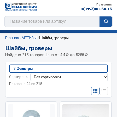
Позвонить
8(3952)48-64-16
Главная
МЕТИЗЫ
Шайбы, гроверы
Шайбы, гроверы
Найдено 215 товаров
Цена от 4.4 ₽ до 5258 ₽
Цепи противоскольжения
Фильтры
ЦЕПИ РОССИЯ
Сортировка:
ЦЕПИ BOHU (Китай)
Показано 24 из 215
Изготовление цепей на колеса BOHU
QITONG
Весь раздел