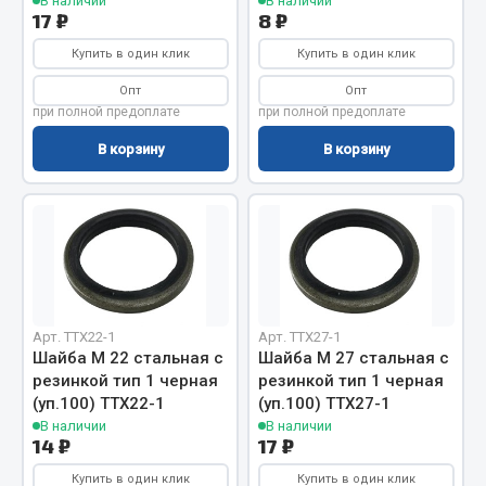
В наличии
В наличии
Система выпуска газа
17 ₽
8 ₽
Система охлаждения
Купить в один клик
Купить в один клик
Коробка передач
Опт
Опт
Рулевое управление
при полной предоплате
при полной предоплате
Тормозная система
В корзину
В корзину
Показать ещё
Весь раздел
Запчасти HOWO
Тормозная система
Арт. TTX22-1
Арт. TTX27-1
Шайба М 22 стальная с
Шайба М 27 стальная с
Двигатель
резинкой тип 1 черная
резинкой тип 1 черная
Подвеска
(уп.100) TTX22-1
(уп.100) TTX27-1
Система питания
В наличии
В наличии
14 ₽
17 ₽
Система выпуска газа
Система охлаждения
Купить в один клик
Купить в один клик