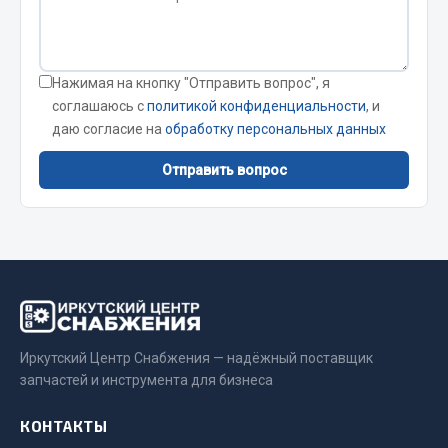
Стропы
Стяжки
Тросы
Нажимая на кнопку "Отправить вопрос", я
Весь раздел
соглашаюсь с
политикой конфиденциальности
, и
даю согласие на
обработку персональных данных
Автохимия
Отправить вопрос
3 ton
Abro
Agat auto
Alteco
Aвтосил
Chevron
Иркутский Центр Снабжения — надёжный поставщик
запчастей и инструмента для бизнеса
Cosmo
Показать ещё
КОНТАКТЫ