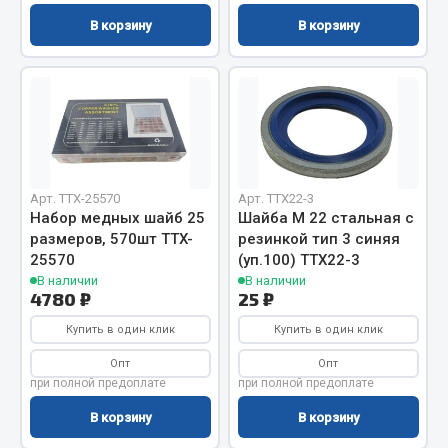
Весь раздел
В корзину
В корзину
Цепи подъёмные
Весь раздел
РТИ
Арт. TTX-25570
Арт. TTX22-3
Набор медных шайб 25
Шайба М 22 стальная с
размеров, 570шт TTX-
резинкой тип 3 синяя
Кольца уплотнительные
25570
(уп.100) TTX22-3
Лента конвейерная
В наличии
В наличии
4780 ₽
25 ₽
Манжеты
Паронит
Купить в один клик
Купить в один клик
Патрубки
Опт
Опт
Прокладки
при полной предоплате
при полной предоплате
Рукава высокого давления
В корзину
В корзину