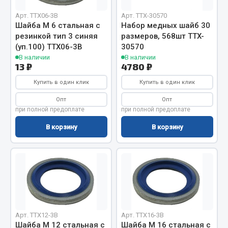
Весь раздел
Арт. TTX06-3B
Арт. TTX-30570
Шайба М 6 стальная с
Набор медных шайб 30
резинкой тип 3 синяя
размеров, 568шт TTX-
Запчасти МАЗ
(уп.100) TTX06-3B
30570
В наличии
В наличии
13 ₽
4780 ₽
Система питания
Подвеска
Купить в один клик
Купить в один клик
Тормозная система
Опт
Опт
при полной предоплате
при полной предоплате
Двери
Окно ветровое
В корзину
В корзину
Двигатель
Электрооборудование
Показать ещё
Весь раздел
Арт. TTX12-3B
Арт. TTX16-3B
Шайба М 12 стальная с
Запчасти Урал
Шайба М 16 стальная с