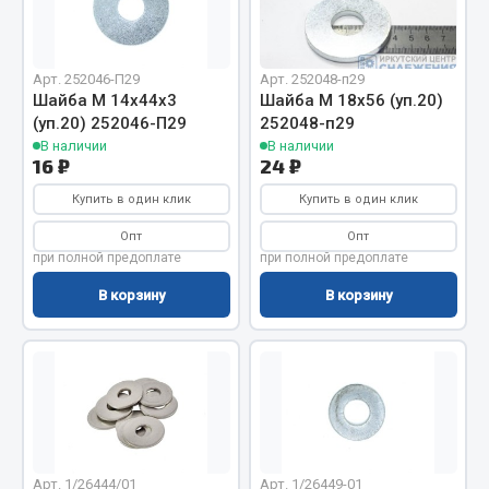
Отопители салона, подогреватели
Автономные воздушные отопители
Арт. 252046-П29
Арт. 252048-п29
Жидкостные подогреватели
Шайба М 14х44x3
Шайба М 18х56 (уп.20)
(уп.20) 252046-П29
252048-п29
Отопители салона
В наличии
В наличии
Подогреватели тосола
ef60c285d8d5)
16 ₽
24 ₽
Весь раздел
Купить в один клик
Купить в один клик
ef60c285d8fd)
Опт
Опт
при полной предоплате
при полной предоплате
Автотовары
В корзину
В корзину
Автозвук
Автокаталоги
Аксессуары автомобильные
Аптечки и знаки автомобильные
Брызговики
Вентиляторы кабины
Арт. 1/26444/01
Арт. 1/26449-01