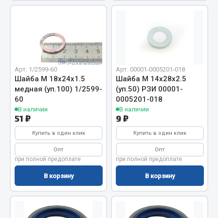
Показать ещё
Весь раздел
Автомобильная электрика
Арт. 1/2599-60
Арт. 00001-0005201-018
Шайба М 18х24х1.5
Шайба М 14х28х2.5
Автолампы
медная (уп.100) 1/2599-
(уп.50) РЗИ 00001-
Блоки реле и предохранителей
60
0005201-018
Вилки нагрузочные
В наличии
В наличии
51 ₽
9 ₽
Выключатели и переключатели клавишные
Выключатели кнопочные
Купить в один клик
Купить в один клик
Выключатель массы
Опт
Опт
при полной предоплате
при полной предоплате
Изолента
В корзину
В корзину
Показать ещё
Весь раздел