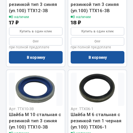
резинкой тип 3 синяя
резинкой тип 3 синяя
(уп.100) TTX12-3B
(уп.100) TTX16-3B
Двигатель
В наличии
В наличии
Мост задний
17 ₽
18 ₽
Система питания
Купить в один клик
Купить в один клик
Система выпуска газа
Опт
Опт
Система охлаждения
при полной предоплате
при полной предоплате
Сцепление
В корзину
В корзину
Тормозная система
Показать ещё
Весь раздел
Запчасти ЯМЗ
Арт. TTX10-3B
Арт. TTX06-1
Шайба М 10 стальная с
Шайба М 6 стальная с
Двигатель
резинкой тип 3 синяя
резинкой тип 1 черная
Система питания
(уп.100) TTX10-3B
(уп.100) TTX06-1