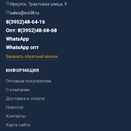
Иркутск, Трактовая улица, 9
Весь раздел
sales@ics38.ru
8(3952)48-64-16
Хозтовары
Опт: 8(3952)48-68-68
Горелки, баллоны, плитки газовые
WhatsApp
Замки
WhatsApp опт
Лампы паяльные, керосиновые
Заказать обратный звонок
Сантехника
Спецодежда
ИНФОРМАЦИЯ
Лестницы, стремянки
Оптовым покупателям
Товары для дома
О компании
Весь раздел
Доставка и оплата
Новости
Контакты
Шиномонтаж
Карта сайта