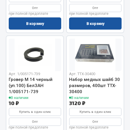
Фитинги
Опт
Опт
Штуцеры
при полной предоплате
при полной предоплате
В корзину
В корзину
Весь раздел
Инструмент
Автомобильный инструмент
Измерительный инструмент
Арт. 1/005171-739
Арт. TTX-30400
Крепежный инструмент
Гровер М 14 черный
Набор медных шайб 30
Режущий инструмент
(уп.100) БелЗАН
размеров, 400шт TTX-
1/005171-739
30400
Силовое оборудование
В наличии
В наличии
Слесарный инструмент
10 ₽
3120 ₽
Столярный инструмент
Купить в один клик
Купить в один клик
Показать ещё
Опт
Опт
при полной предоплате
при полной предоплате