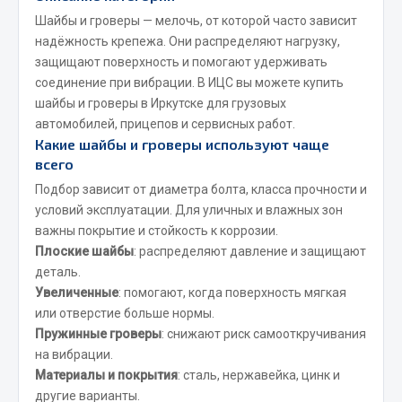
Весь раздел
Шайбы и гроверы — мелочь, от которой часто зависит
надёжность крепежа. Они распределяют нагрузку,
защищают поверхность и помогают удерживать
Запчасти FAW
соединение при вибрации. В ИЦС вы можете купить
шайбы и гроверы в Иркутске для грузовых
Подвеска
автомобилей, прицепов и сервисных работ.
Двигатель
Какие шайбы и гроверы используют чаще
Система охлаждения
всего
Сцепление
Подбор зависит от диаметра болта, класса прочности и
Ось передняя
условий эксплуатации. Для уличных и влажных зон
Тормозная система
важны покрытие и стойкость к коррозии.
Электрооборудование
Плоские шайбы
: распределяют давление и защищают
деталь.
Показать ещё
Увеличенные
: помогают, когда поверхность мягкая
или отверстие больше нормы.
Весь раздел
Пружинные гроверы
: снижают риск самооткручивания
на вибрации.
Материалы и покрытия
: сталь, нержавейка, цинк и
Фильтры
другие варианты.