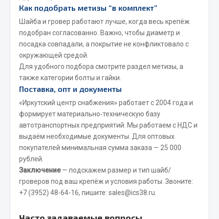
Как подобрать метизы “в комплект”
JSB
Шайба и гровер работают лучше, когда весь крепёж
Mann-filter
подобран согласованно. Важно, чтобы диаметр и
Vic
посадка совпадали, а покрытие не конфликтовало с
окружающей средой.
Автоторг
Для удобного подбора смотрите раздел
метизы
, а
Дифа
также категории
болты
и
гайки
.
Цитрон
Поставка, опт и документы
Фильтры DONALDSON
«Иркутский центр снабжения» работает с 2004 года и
формирует материально‑техническую базу
Показать ещё
автотранспортных предприятий. Мы работаем с НДС и
выдаём необходимые документы. Для оптовых
Весь раздел
покупателей минимальная сумма заказа — 25 000
рублей.
Всё для сварки
Заключение
— подскажем размер и тип шайб/
гроверов под ваш крепёж и условия работы. Звоните:
Газосварка
+7 (3952) 48-64-16
, пишите:
sales@ics38.ru
.
Маски, краги сварщика
Часто задаваемые вопросы
Сварочное оборудование