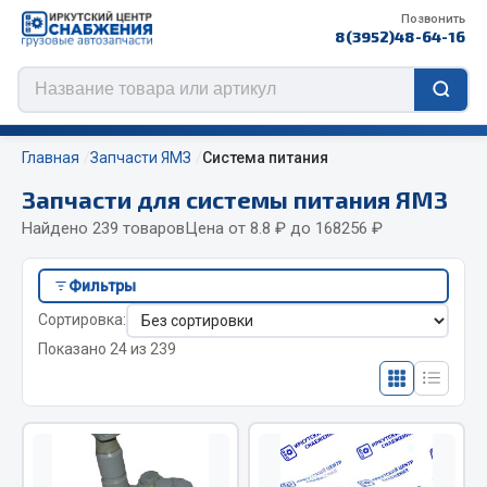
Позвонить
8(3952)48-64-16
Главная
Запчасти ЯМЗ
Система питания
Запчасти для системы питания ЯМЗ
Найдено 239 товаров
Цена от 8.8 ₽ до 168256 ₽
Цепи противоскольжения
Фильтры
ЦЕПИ РОССИЯ
Сортировка:
ЦЕПИ BOHU (Китай)
Показано 24 из 239
Изготовление цепей на колеса BOHU
QITONG
Весь раздел