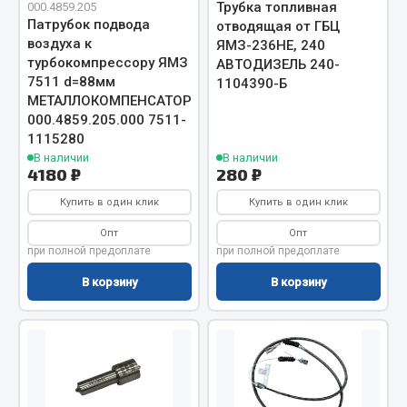
Трубка топливная
000.4859.205
Фитинги
Патрубок подвода
отводящая от ГБЦ
Штуцеры
воздуха к
ЯМЗ-236НЕ, 240
турбокомпрессору ЯМЗ
АВТОДИЗЕЛЬ 240-
Весь раздел
7511 d=88мм
1104390-Б
МЕТАЛЛОКОМПЕНСАТОР
000.4859.205.000 7511-
1115280
Инструмент
В наличии
В наличии
4180 ₽
280 ₽
Автомобильный инструмент
Купить в один клик
Купить в один клик
Измерительный инструмент
Опт
Опт
Крепежный инструмент
при полной предоплате
при полной предоплате
Режущий инструмент
В корзину
В корзину
Силовое оборудование
Слесарный инструмент
Столярный инструмент
Показать ещё