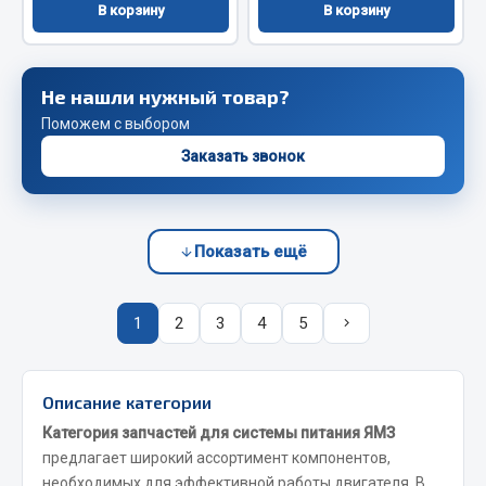
Весь раздел
В корзину
В корзину
Запчасти FAW
Не нашли нужный товар?
Поможем с выбором
Подвеска
Заказать звонок
Двигатель
Система охлаждения
Сцепление
Ось передняя
Показать ещё
Тормозная система
Электрооборудование
1
2
3
4
5
Показать ещё
Весь раздел
Описание категории
Категория запчастей для системы питания ЯМЗ
предлагает широкий ассортимент компонентов,
Фильтры
необходимых для эффективной работы двигателя. В