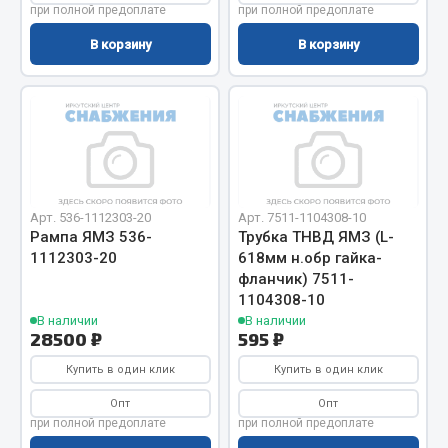
при полной предоплате
при полной предоплате
Сцепление
В корзину
В корзину
Показать ещё
Весь раздел
Запчасти SHAANXI (SHACMAN)
Система питания
Арт. 536-1112303-20
Арт. 7511-1104308-10
Рампа ЯМЗ 536-
Трубка ТНВД ЯМЗ (L-
Тормозная система
1112303-20
618мм н.обр гайка-
Колеса и шины
фланчик) 7511-
Система охлаждения
1104308-10
Подвеска
В наличии
В наличии
28500 ₽
595 ₽
Кабина
Купить в один клик
Купить в один клик
Оперение кабины
Опт
Опт
Показать ещё
при полной предоплате
при полной предоплате