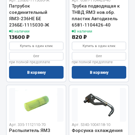
Показать ещё
Арт. 236БЕ-1115030-Ж
Арт. 6581-1104426-40
Патрубок
Трубка подводящая к
соединительный
ТНВД ЯМЗ нов.обр.
Весь раздел
ЯМЗ-236НЕ БЕ
пластик Автодизель
236БЕ-1115030-Ж
6581-1104426-40
В наличии
В наличии
Автомобильная электрика
13600 ₽
820 ₽
Купить в один клик
Купить в один клик
Автолампы
Опт
Опт
Блоки реле и предохранителей
при полной предоплате
при полной предоплате
Вилки нагрузочные
В корзину
В корзину
Выключатели и переключатели клавишные
Выключатели кнопочные
Выключатель массы
Изолента
Показать ещё
Весь раздел
Арт. 335-1112110-70
Арт. 5340-1004118-10
Распылитель ЯМЗ
Форсунка охлаждения