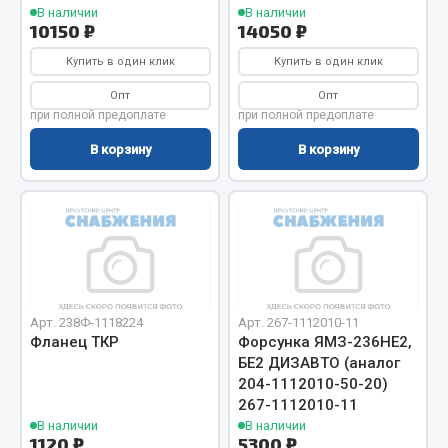
В наличии
В наличии
Весь раздел
10150 ₽
14050 ₽
Купить в один клик
Купить в один клик
Запчасти МАЗ
Опт
Опт
при полной предоплате
при полной предоплате
Система питания
В корзину
В корзину
Подвеска
Тормозная система
Двери
Окно ветровое
Двигатель
Электрооборудование
Арт. 238Ф-1118224
Арт. 267-1112010-11
Показать ещё
Фланец ТКР
Форсунка ЯМЗ-236НЕ2,
БЕ2 ДИЗАВТО (аналог
Весь раздел
204-1112010-50-20)
267-1112010-11
В наличии
В наличии
1120 ₽
Запчасти Урал
5300 ₽