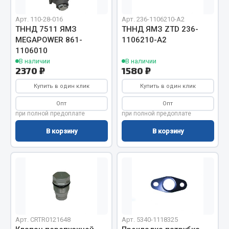
Вымпела
Арт. 110-28-016
Арт. 236-1106210-А2
Показать ещё
ef60c285d8d5)
ТННД 7511 ЯМЗ
ТННД ЯМЗ ZTD 236-
MEGAPOWER 861-
1106210-А2
Весь раздел
1106010
ef60c285d8fd)
В наличии
В наличии
2370 ₽
1580 ₽
Смазочные материалы
Купить в один клик
Купить в один клик
Опт
Опт
Масла
при полной предоплате
при полной предоплате
Охладжающие жидкости
В корзину
В корзину
Технические жидкости
Весь раздел
МЕТИЗЫ
Болты
Арт. CRTR0121648
Арт. 5340-1118325
Гайки