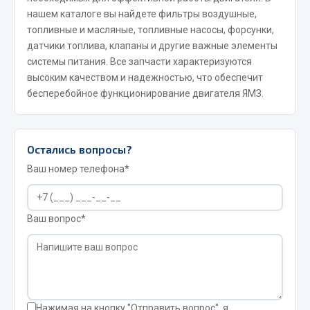
нашем каталоге вы найдете фильтры воздушные,
JSB
топливные и масляные, топливные насосы, форсунки,
Mann-filter
датчики топлива, клапаны и другие важные элементы
системы питания. Все запчасти характеризуются
Vic
высоким качеством и надежностью, что обеспечит
Автоторг
бесперебойное функционирование двигателя ЯМЗ.
Дифа
Цитрон
Фильтры DONALDSON
Остались вопросы?
Показать ещё
Ваш номер телефона*
Весь раздел
Ваш вопрос*
Всё для сварки
Газосварка
Маски, краги сварщика
Сварочное оборудование
Нажимая на кнопку "Отправить вопрос", я