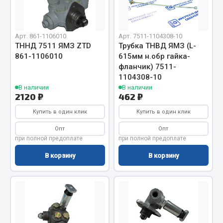
Отопители салона, подогреватели
Автономные воздушные отопители
Арт. 861-1106010
Арт. 7511-1104308-10
Жидкостные подогреватели
ТННД 7511 ЯМЗ ZTD
Трубка ТНВД ЯМЗ (L-
861-1106010
615мм н.обр гайка-
Отопители салона
фланчик) 7511-
Подогреватели тосола
1104308-10
В наличии
В наличии
Весь раздел
2120 ₽
462 ₽
Купить в один клик
Купить в один клик
Автотовары
Опт
Опт
при полной предоплате
при полной предоплате
Автозвук
В корзину
В корзину
Автокаталоги
Аксессуары автомобильные
Аптечки и знаки автомобильные
Брызговики
Вентиляторы кабины