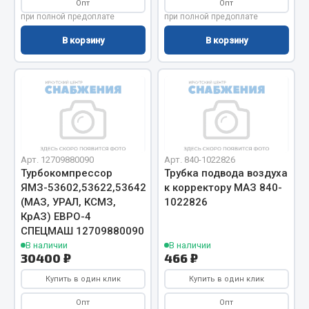
Система выпуска газа
Опт
Опт
при полной предоплате
при полной предоплате
Система охлаждения
Коробка передач
В корзину
В корзину
Рулевое управление
Тормозная система
Показать ещё
Весь раздел
Арт. 12709880090
Арт. 840-1022826
Турбокомпрессор
Трубка подвода воздуха
Запчасти HOWO
ЯМЗ-53602,53622,53642
к корректору МАЗ 840-
(МАЗ, УРАЛ, КСМЗ,
1022826
Тормозная система
КрАЗ) ЕВРО-4
Двигатель
СПЕЦМАШ 12709880090
В наличии
В наличии
Подвеска
30400 ₽
466 ₽
Система питания
Купить в один клик
Купить в один клик
Система выпуска газа
Опт
Опт
Система охлаждения