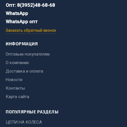
Стропы
Опт: 8(3952)48-68-68
Стяжки
WhatsApp
Тросы
WhatsApp опт
Весь раздел
Заказать обратный звонок
ИНФОРМАЦИЯ
Автохимия
Оптовым покупателям
О компании
3 ton
Abro
Доставка и оплата
Agat auto
Новости
Alteco
Контакты
Aвтосил
Карта сайта
Chevron
Cosmo
ПОПУЛЯРНЫЕ РАЗДЕЛЫ
Показать ещё
ЦЕПИ НА КОЛЕСА