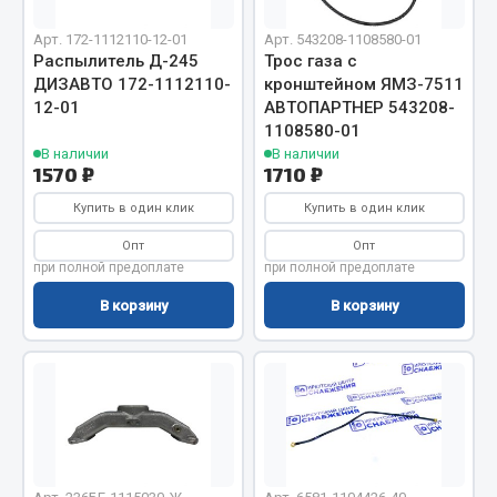
Весь раздел
Арт. 172-1112110-12-01
Арт. 543208-1108580-01
Распылитель Д-245
Трос газа с
Цепи подъёмные
ДИЗАВТО 172-1112110-
кронштейном ЯМЗ-7511
12-01
АВТОПАРТНЕР 543208-
1108580-01
Весь раздел
В наличии
В наличии
1570 ₽
1710 ₽
Купить в один клик
Купить в один клик
РТИ
Опт
Опт
при полной предоплате
при полной предоплате
Кольца уплотнительные
Лента конвейерная
В корзину
В корзину
Манжеты
Паронит
Патрубки
Прокладки
Рукава высокого давления