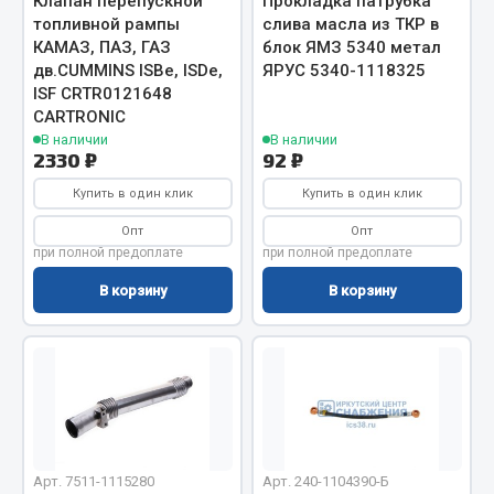
Клапан перепускной
Прокладка патрубка
топливной рампы
слива масла из ТКР в
Кольца стопорные
КАМАЗ, ПАЗ, ГАЗ
блок ЯМЗ 5340 метал
Пресс-масленки
дв.CUMMINS ISBe, ISDe,
ЯРУС 5340-1118325
Пробки
ISF CRTR0121648
Пружины
CARTRONIC
В наличии
В наличии
Хомуты
2330 ₽
92 ₽
Показать ещё
Купить в один клик
Купить в один клик
Опт
Опт
Весь раздел
при полной предоплате
при полной предоплате
В корзину
В корзину
Соединительные элементы
Camozzi
Адаптеры и переходники
Тройники
Трубки, муфты, гайки
Арт. 7511-1115280
Арт. 240-1104390-Б
Угольники