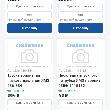
Купить в один клик
Купить в один клик
Двигатель
Опт
Опт
Мост задний
при полной предоплате
при полной предоплате
Система питания
В корзину
В корзину
Система выпуска газа
Система охлаждения
Сцепление
Тормозная система
Показать ещё
Весь раздел
Арт. 236-1104384
Арт. 238Ф-1115132
Трубка топливная
Прокладка впускного
низкого давления ЯМЗ
патрубка ЯМЗ паронит
236-384
238Ф-1115132
Запчасти ЯМЗ
В наличии
В наличии
294 ₽
42 ₽
Двигатель
Купить в один клик
Купить в один клик
Система питания