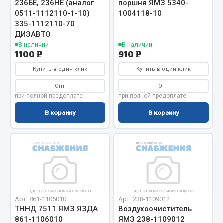
236БЕ, 236НЕ (аналог
поршня ЯМЗ 5340-
0511-1112110-1-10)
1004118-10
Запчасти на полуприцепы
335-1112110-70
ДИЗАВТО
Амортизаторы для полуприцепов
В наличии
В наличии
1100 ₽
910 ₽
Весь раздел
Купить в один клик
Купить в один клик
Опт
Опт
Запчасти КамАЗ
при полной предоплате
при полной предоплате
В корзину
В корзину
Двигатель
Система питания
Система выпуска газа
Система охлаждения
Сцепление
Коробка передач
Коробка передач ZF
Арт. 861-1106010
Арт. 238-1109012
ТННД 7511 ЯМЗ ЯЗДА
Воздухоочиститель
Показать ещё
861-1106010
ЯМЗ 238-1109012