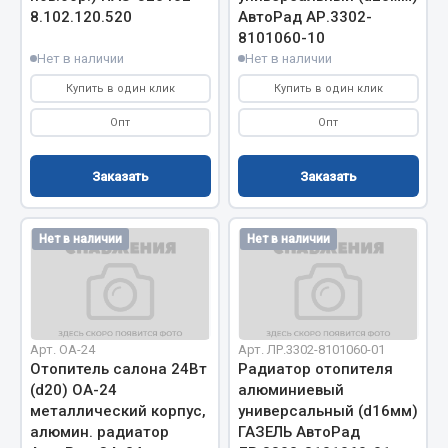
8.102.120.520
АвтоРад АР.3302-
8101060-10
Двигатель
Нет в наличии
Нет в наличии
Мост задний
Купить в один клик
Купить в один клик
Система питания
Система выпуска газа
Опт
Опт
Система охлаждения
Сцепление
Заказать
Заказать
Тормозная система
Нет в наличии
Нет в наличии
Показать ещё
Весь раздел
Запчасти ЯМЗ
Арт. ОА-24
Арт. ЛР.3302-8101060-01
Отопитель салона 24Вт
Радиатор отопителя
(d20) ОА-24
алюминиевый
Двигатель
металлический корпус,
универсальный (d16мм)
Система питания
алюмин. радиатор
ГАЗЕЛЬ АвтоРад