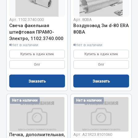
Запчасти на полуприцепы
Арт. 1102.3740.000
Арт. 80ВА
Амортизаторы для полуприцепов
Свеча факельная
Воздуховод 3м d-80 ERA
штифтовая ПРАМО-
80ВА
Весь раздел
Электро, 1102.3740.000
Нет в наличии
Нет в наличии
Купить в один клик
Купить в один клик
Запчасти КамАЗ
Опт
Опт
Двигатель
Система питания
Заказать
Заказать
Система выпуска газа
Система охлаждения
Нет в наличии
Нет в наличии
Сцепление
Коробка передач
Коробка передач ZF
Показать ещё
Печка, дополнительная,
Арт. A21R23.8101060