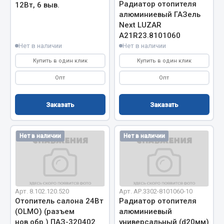
Радиатор отопителя
12Вт, 6 выв.
Весь раздел
алюминиевый ГАЗель
Next LUZAR
A21R23.8101060
Запчасти МАЗ
Нет в наличии
Нет в наличии
Купить в один клик
Купить в один клик
Система питания
Опт
Опт
Подвеска
Тормозная система
Заказать
Заказать
Двери
Окно ветровое
Двигатель
Нет в наличии
Нет в наличии
Электрооборудование
Показать ещё
Весь раздел
Арт. 8.102.120.520
Арт. АР.3302-8101060-10
Отопитель салона 24Вт
Радиатор отопителя
(OLMO) (разъем
алюминиевый
Запчасти Урал
нов.обр.) ПАЗ-320402
универсальный (d20мм)