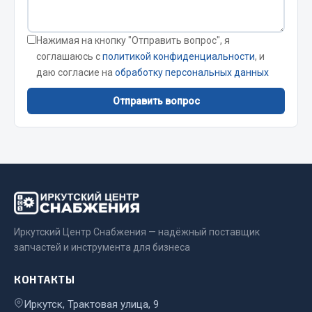
Сварочные материалы
Нажимая на кнопку "Отправить вопрос", я
Весь раздел
соглашаюсь с
политикой конфиденциальности
, и
даю согласие на
обработку персональных данных
CUMMINS HAFFEN
Отправить вопрос
Весь раздел
Подшипники
Весь раздел
Иркутский Центр Снабжения — надёжный поставщик
запчастей и инструмента для бизнеса
Стяжки, тросы, канаты
КОНТАКТЫ
Иркутск, Трактовая улица, 9