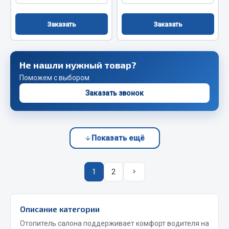
Сцепление
Заказать
Заказать
Показать ещё
Весь раздел
Не нашли нужный товар?
Поможем с выбором
Запчасти SHAANXI (SHACMAN)
Заказать звонок
Система питания
Тормозная система
Колеса и шины
Показать ещё
Система охлаждения
Подвеска
1
2
Кабина
Оперение кабины
Описание категории
Показать ещё
Отопитель салона поддерживает комфорт водителя на