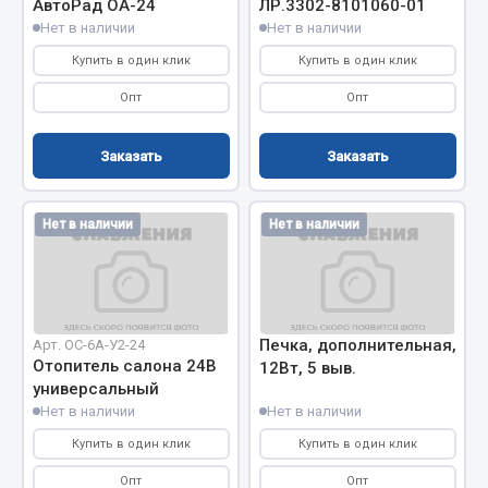
АвтоРад ОА-24
ЛР.3302-8101060-01
Система выпуска газа
Нет в наличии
Нет в наличии
Система охлаждения
Купить в один клик
Купить в один клик
Коробка передач
Рулевое управление
Опт
Опт
Тормозная система
Заказать
Заказать
Показать ещё
Весь раздел
Нет в наличии
Нет в наличии
Запчасти HOWO
Тормозная система
Печка, дополнительная,
Арт. ОС-6А-У2-24
Двигатель
Отопитель салона 24В
12Вт, 5 выв.
универсальный
Подвеска
Нет в наличии
Нет в наличии
Система питания
Купить в один клик
Купить в один клик
Система выпуска газа
Система охлаждения
Опт
Опт