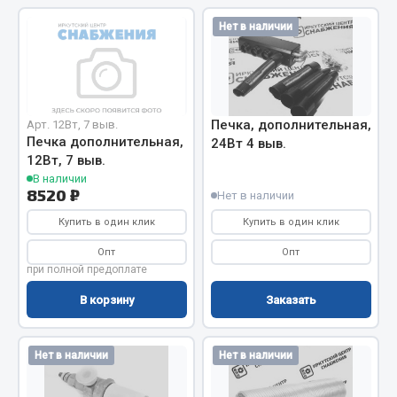
Показать ещё
Нет в наличии
Весь раздел
Автомобильная электрика
Печка, дополнительная,
Арт. 12Вт, 7 выв.
Печка дополнительная,
24Вт 4 выв.
Автолампы
12Вт, 7 выв.
Блоки реле и предохранителей
В наличии
8520 ₽
Вилки нагрузочные
Нет в наличии
Выключатели и переключатели клавишные
Купить в один клик
Купить в один клик
Выключатели кнопочные
Опт
Опт
Выключатель массы
при полной предоплате
Изолента
В корзину
Заказать
Показать ещё
Нет в наличии
Нет в наличии
Весь раздел