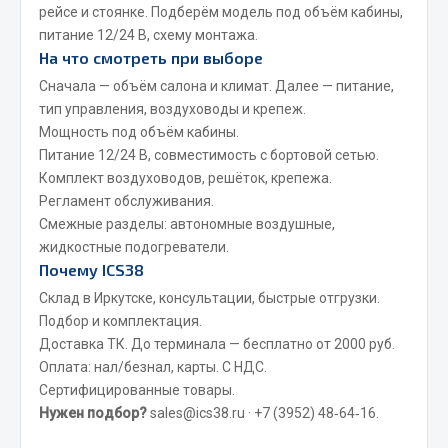
Весь раздел
рейсе и стоянке. Подберём модель под объём кабины,
питание 12/24 В, схему монтажа.
На что смотреть при выборе
Запчасти FAW
Сначала — объём салона и климат. Далее — питание,
тип управления, воздуховоды и крепеж.
Подвеска
Мощность под объём кабины.
Двигатель
Питание 12/24 В, совместимость с бортовой сетью.
Система охлаждения
Комплект воздуховодов, решёток, крепежа.
Сцепление
Регламент обслуживания.
Смежные разделы:
автономные воздушные
,
Ось передняя
жидкостные подогреватели
.
Тормозная система
Почему ICS38
Электрооборудование
Склад в Иркутске, консультации, быстрые отгрузки.
Показать ещё
Подбор и комплектация.
Доставка ТК. До терминала — бесплатно от 2000 руб.
Весь раздел
Оплата: нал/безнал, карты. С НДС.
Сертифицированные товары.
Нужен подбор?
sales@ics38.ru
·
+7 (3952) 48‑64‑16
.
Фильтры