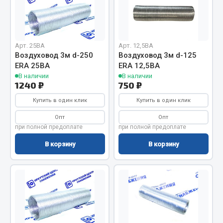
Отопители салона, подогреватели
Автономные воздушные отопители
Жидкостные подогреватели
ef60c285d8d5)
Арт. 25ВА
Арт. 12,5ВА
Воздуховод 3м d-250
Воздуховод 3м d-125
Отопители салона
ERA 25ВА
ERA 12,5ВА
Подогреватели тосола
В наличии
В наличии
1240 ₽
750 ₽
Весь раздел
Купить в один клик
Купить в один клик
Опт
Опт
Автотовары
при полной предоплате
при полной предоплате
В корзину
В корзину
Автозвук
Автокаталоги
Аксессуары автомобильные
Аптечки и знаки автомобильные
Брызговики
Вентиляторы кабины