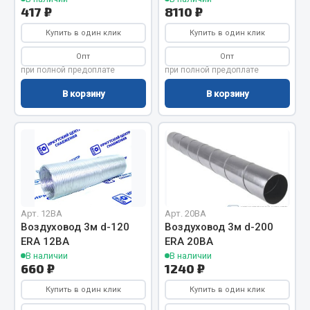
417 ₽
8110 ₽
Кольца стопорные
Купить в один клик
Купить в один клик
Пресс-масленки
Пробки
Опт
Опт
при полной предоплате
при полной предоплате
Пружины
Хомуты
В корзину
В корзину
Показать ещё
Весь раздел
Соединительные элементы
Арт. 12ВА
Арт. 20ВА
Воздуховод 3м d-120
Воздуховод 3м d-200
Camozzi
ERA 12ВА
ERA 20ВА
Адаптеры и переходники
В наличии
В наличии
660 ₽
1240 ₽
Тройники
Трубки, муфты, гайки
Купить в один клик
Купить в один клик
Угольники