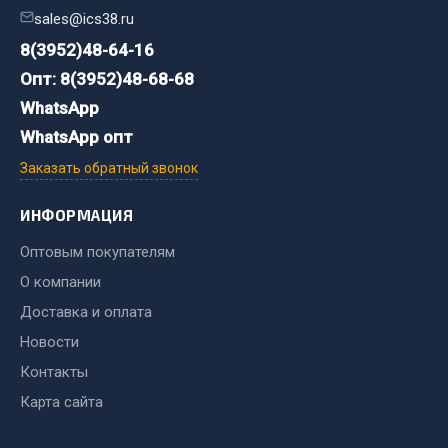
Стропы
sales@ics38.ru
Стяжки
8(3952)48-64-16
Тросы
Опт: 8(3952)48-68-68
Весь раздел
WhatsApp
WhatsApp опт
Автохимия
Заказать обратный звонок
ИНФОРМАЦИЯ
3 ton
Abro
Оптовым покупателям
Agat auto
О компании
Alteco
Доставка и оплата
Aвтосил
Новости
Chevron
Контакты
Cosmo
Карта сайта
Показать ещё