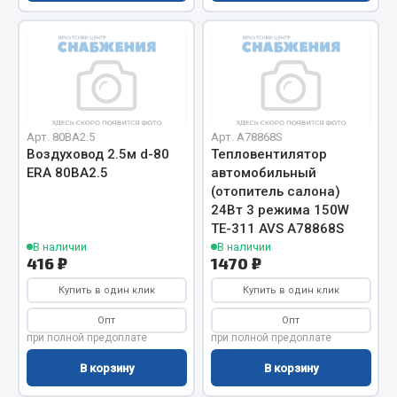
Весь раздел
Цепи подъёмные
Весь раздел
Арт. 80ВА2.5
Арт. A78868S
Воздуховод 2.5м d-80
Тепловентилятор
ERA 80ВА2.5
автомобильный
РТИ
(отопитель салона)
24Вт 3 режима 150W
Кольца уплотнительные
TE-311 AVS A78868S
Лента конвейерная
В наличии
В наличии
416 ₽
1470 ₽
Манжеты
Купить в один клик
Купить в один клик
Паронит
Патрубки
Опт
Опт
при полной предоплате
при полной предоплате
Прокладки
Рукава высокого давления
В корзину
В корзину