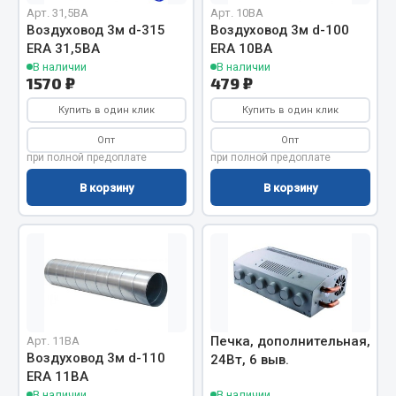
Вымпела
Арт. 31,5ВА
Арт. 10ВА
Воздуховод 3м d-315
Воздуховод 3м d-100
Показать ещё
ERA 31,5ВА
ERA 10ВА
В наличии
В наличии
1570 ₽
479 ₽
Весь раздел
Купить в один клик
Купить в один клик
Смазочные материалы
Опт
Опт
при полной предоплате
при полной предоплате
Масла
В корзину
В корзину
Охладжающие жидкости
Технические жидкости
Весь раздел
МЕТИЗЫ
Печка, дополнительная,
Арт. 11ВА
Воздуховод 3м d-110
24Вт, 6 выв.
Болты
ERA 11ВА
Гайки
В наличии
В наличии