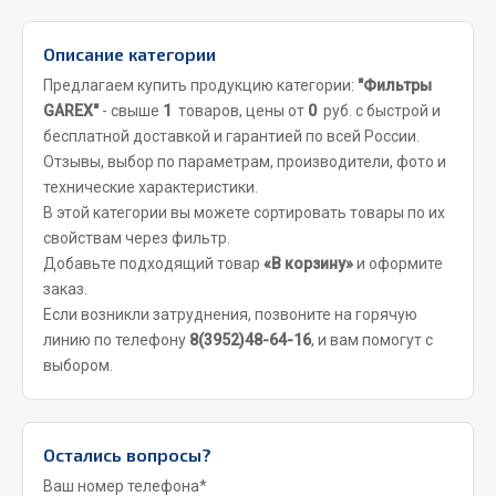
Вымпела
Описание категории
Показать ещё
Предлагаем купить продукцию категории:
"Фильтры
Весь раздел
GAREX"
- свыше
1
товаров, цены от
0
руб. с быстрой и
бесплатной доставкой и гарантией по всей России.
Отзывы, выбор по параметрам, производители, фото и
Смазочные материалы
технические характеристики.
В этой категории вы можете сортировать товары по их
Масла
свойствам через фильтр.
Охладжающие жидкости
Добавьте подходящий товар
«В корзину»
и оформите
заказ.
Технические жидкости
Если возникли затруднения, позвоните на горячую
Весь раздел
линию по телефону
8(3952)48-64-16
, и вам помогут с
выбором.
МЕТИЗЫ
Остались вопросы?
Болты
Ваш номер телефона*
Гайки