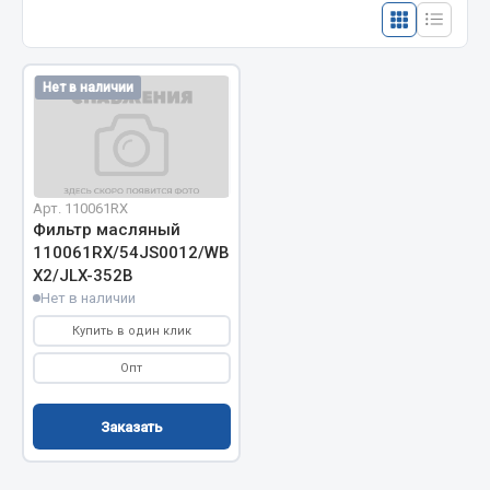
Отопители салона, подогреватели
Автономные воздушные отопители
Нет в наличии
Жидкостные подогреватели
Отопители салона
Подогреватели тосола
Весь раздел
Арт. 110061RX
Фильтр масляный
110061RX/54JS0012/WB202/JX0810B/LF16012/1012010
Автотовары
X2/JLX-352B
Нет в наличии
Автозвук
Купить в один клик
Автокаталоги
Опт
Аксессуары автомобильные
Аптечки и знаки автомобильные
Заказать
Брызговики
Вентиляторы кабины