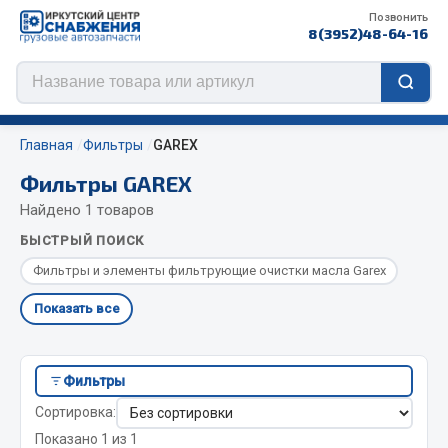
Позвонить
8(3952)48-64-16
Главная
Фильтры
GAREX
Фильтры GAREX
Найдено 1 товаров
Цепи противоскольжения
БЫСТРЫЙ ПОИСК
ЦЕПИ РОССИЯ
Фильтры и элементы фильтрующие очистки масла Garex
ЦЕПИ BOHU (Китай)
Показать все
Изготовление цепей на колеса BOHU
QITONG
Фильтры
Весь раздел
Сортировка:
Показано 1 из 1