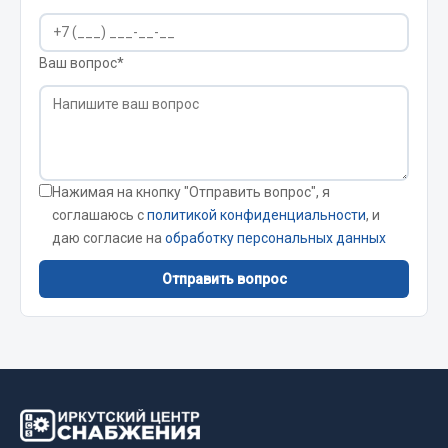
Кольца стопорные
Пресс-масленки
Ваш вопрос*
Пробки
Пружины
Хомуты
Показать ещё
Нажимая на кнопку "Отправить вопрос", я
Весь раздел
соглашаюсь с
политикой конфиденциальности
, и
даю согласие на
обработку персональных данных
Отправить вопрос
Соединительные элементы
Camozzi
Адаптеры и переходники
Тройники
Трубки, муфты, гайки
Угольники