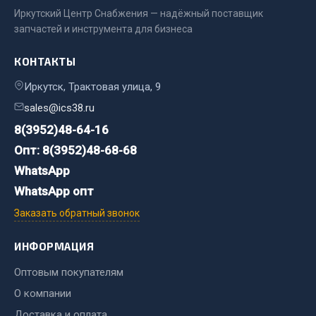
Фитинги
Иркутский Центр Снабжения — надёжный поставщик
запчастей и инструмента для бизнеса
Штуцеры
КОНТАКТЫ
Весь раздел
Иркутск, Трактовая улица, 9
sales@ics38.ru
Инструмент
8(3952)48-64-16
Автомобильный инструмент
Опт: 8(3952)48-68-68
Измерительный инструмент
WhatsApp
Крепежный инструмент
WhatsApp опт
Режущий инструмент
Заказать обратный звонок
Силовое оборудование
Слесарный инструмент
ИНФОРМАЦИЯ
Столярный инструмент
Оптовым покупателям
Показать ещё
О компании
Доставка и оплата