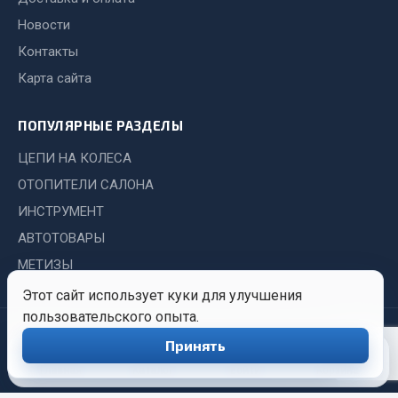
Весь раздел
Новости
Контакты
Цепи подъёмные
Карта сайта
Весь раздел
ПОПУЛЯРНЫЕ РАЗДЕЛЫ
ЦЕПИ НА КОЛЕСА
РТИ
ОТОПИТЕЛИ САЛОНА
ИНСТРУМЕНТ
Кольца уплотнительные
АВТОТОВАРЫ
Лента конвейерная
МЕТИЗЫ
Манжеты
Паронит
Этот сайт использует куки для улучшения
пользовательского опыта.
Патрубки
© 2026 Иркутский Центр
Политика
Обработка
Прокладки
Принять
0
Снабжения. Все права
конфиденциальности
персональных
Рукава высокого давления
защищены.
данных
Главная
Каталог
Войти
Корзина