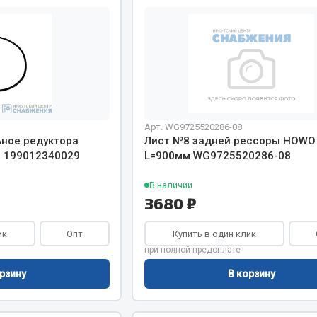
Запчасти на полупри
обильная электрика
Амортизаторы для полуприц
ы
 и предохранителей
рузочные
Арт. WG9725520286-08
ли и переключатели
ьное редуктора
Лист №8 задней рессоры HOWO
е
 199012340029
L=900мм WG9725520286-08
ли кнопочные
В наличии
ль массы
3680 ₽
ик
Опт
Купить в один клик
Показать ещё
при полной предоплате
Весь раздел
рзину
В корзину
сти Урал
Запчасти ЯМЗ