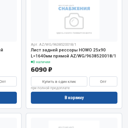
Chevron
Cosmo
Показать ещё
Весь раздел
Арт. AZ/WG/9638520018/1
ей
Лист задней рессоры HOWO 25х90
L=1640мм прямой AZ/WG/9638520018/1
Аккумуляторы
В наличии
6090 ₽
ТАВ
ЯМАЛ
Опт
Купить в один клик
Опт
Solite
при полной предоплате
ТЮМЕНЬ
В корзину
OURSUN
FORVARD
DELТА