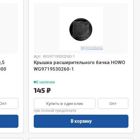
Весь раздел
Цепи подъёмные
Арт. WG9719530260-1
,5
Крышка расширительного бачка HOWO
Весь раздел
000
WG9719530260-1
В наличии
145 ₽
Опт
Купить в один клик
Опт
при полной предоплате
В корзину