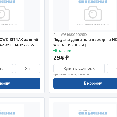
Арт. WG1680590095Q
OWO SITRAK задний
Подушка двигателя передняя 
 AZ9231340227-55
WG1680590095Q
В наличии
294 ₽
ик
Опт
Купить в один клик
при полной предоплате
рзину
В корзину