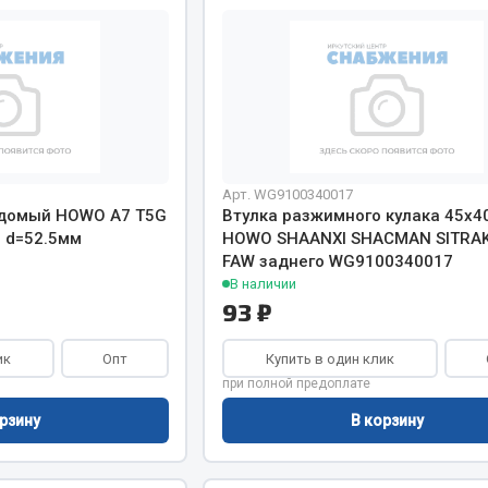
Двигатель
ий
Система питания
итания
Система выпуска газа
пуска газа
Система охлаждения
хлаждения
Коробка передач
Арт. WG9100340017
Рулевое управление
едомый HOWO A7 T5G
Втулка разжимного кулака 45х4
 система
Тормозная система
м d=52.5мм
HOWO SHAANXI SHACMAN SITRA
FAW заднего WG9100340017
Показать ещё
Показать ещё
В наличии
93 ₽
Весь раздел
ик
Опт
Купить в один клик
сти FAW
при полной предоплате
Фильтры
рзину
В корзину
JSB
Mann-filter