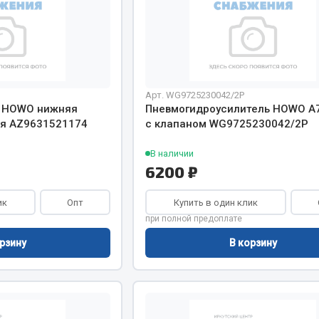
Арт. WG9725230042/2P
я HOWO нижняя
Пневмогидроусилитель HOWO A
ая AZ9631521174
с клапаном WG9725230042/2P
В наличии
6200 ₽
ик
Опт
Купить в один клик
при полной предоплате
рзину
В корзину