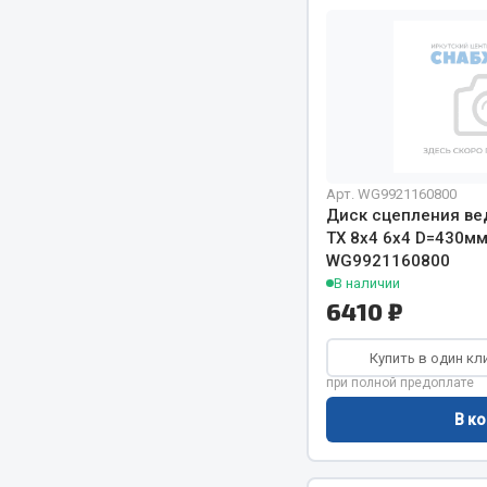
Двигатель
Система питания
Мост задн
Подвеска
Система п
Тормозная система
Система вы
Двери
Система о
Окно ветровое
Сцепление
Двигатель
Арт. WG9921160800
Диск сцепления в
Тормозная
Электрооборудование
TX 8х4 6х4 D=430м
WG9921160800
Показать ещё
В наличии
6410 ₽
Весь раздел
Весь раздел
Купить в один кл
Запча
Запчасти SHAANXI (SHACMAN)
при полной предоплате
В ко
Подвеска
Система питания
Двигатель
Тормозная система