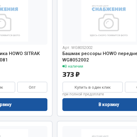
Весь раздел
Арт. WG8052002
ика HOWO SITRAK
Башмак рессоры HOWO передн
Садовый инвентарь
081
WG8052002
монтаж
В наличии
373 ₽
 для шиномонтажа
Весь раздел
ик
Опт
Купить в один клик
т и оборудование для
при полной предоплате
жа
рзину
В корзину
 для ремонта шин и камер