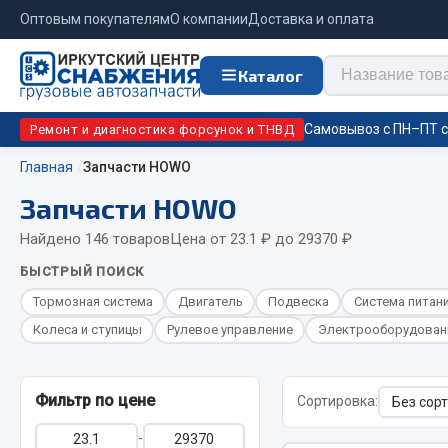
Оптовым покупателям
О компании
Доставка и оплата
Каталог
Самовывоз с ПН–ПТ с 
Ремонт и диагностика форсунок и ТНВД
Главная
Запчасти HOWO
Запчасти HOWO
Отопи
Цепи противоскольжения
подо
Найдено 146 товаров
Цена от 23.1 ₽ до 29370 ₽
БЫСТРЫЙ ПОИСК
Автономны
ЦЕПИ РОССИЯ
Тормозная система
Двигатель
Подвеска
Система питан
Жидкостны
ЦЕПИ BOHU (Китай)
Отопители
Колеса и ступицы
Рулевое управление
Электрооборудован
Изготовление цепей на колеса BOHU
Подогрева
QITONG
Фильтр по цене
Сортировка:
-