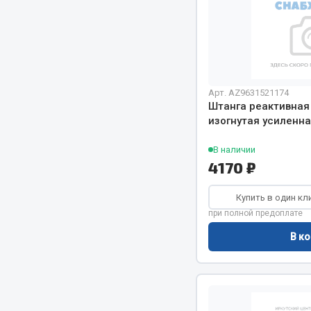
Весь раздел
Весь раздел
Прочий инструмент
Арт. AZ9631521174
Штанга реактивна
Ящики для инструмента и органайзеры
изогнутая усиленн
Сумки для инструмента
Хозяйственные товары
В наличии
4170 ₽
Пушки тепловые
Весь раздел
Купить в один кл
при полной предоплате
В ко