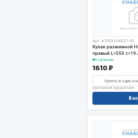
Арт. AZ9231340227-55
Кулак разжимной H
правый L=550 z=19
В наличии
1610 ₽
Купить в один кл
при полной предоплате
В ко