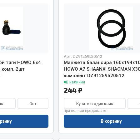
Показать ещё
Весь раздел
инительные элементы
Инструмент
1
Арт. DZ91259520512
Автомобильный инструмент
ой тяги HOWO 6х4
Манжета балансира 160х194х10
и переходники
 комп. 2шт
HOWO А7 SHAANXI SHACMAN X3
Измерительный инструмент
1
комплект DZ91259520512
Крепежный инструмент
В наличии
фты, гайки
Режущий инструмент
244 ₽
Силовое оборудование
Слесарный инструмент
ик
Опт
Купить в один клик
при полной предоплате
Столярный инструмент
рзину
В корзину
Показать ещё
Весь раздел