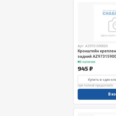
Система о
Колеса и шины
Сцепление
Система охлаждения
Ось перед
Подвеска
Тормозная
Кабина
Электрооб
Оперение кабины
Показать ещё
Арт. AZ9731590020
Кронштейн креплен
Весь раздел
Весь раздел
задний AZ9731590
В наличии
945 ₽
Подш
CUMMINS HAFFEN
Купить в один кл
при полной предоплате
Весь раздел
Весь раздел
В ко