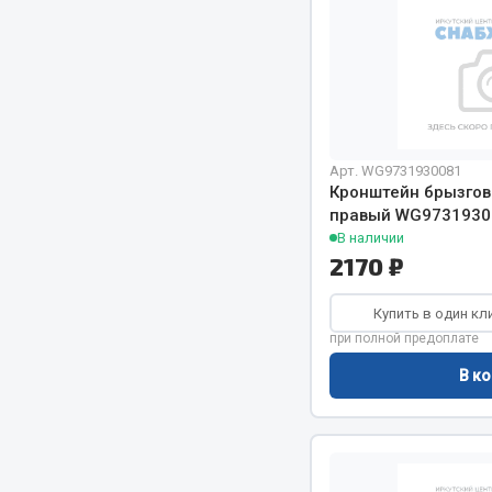
Арт. WG9731930081
Кронштейн брызгов
Хозтовары
правый WG9731930
Шино
В наличии
2170 ₽
Горелки, баллоны, плитки газовые
Автохимия
Замки
Вентили
Купить в один кл
Лампы паяльные, керосиновые
Инструмен
при полной предоплате
Сантехника
шиномонт
В ко
Спецодежда
Материалы
Лестницы, стремянки
Товары для дома