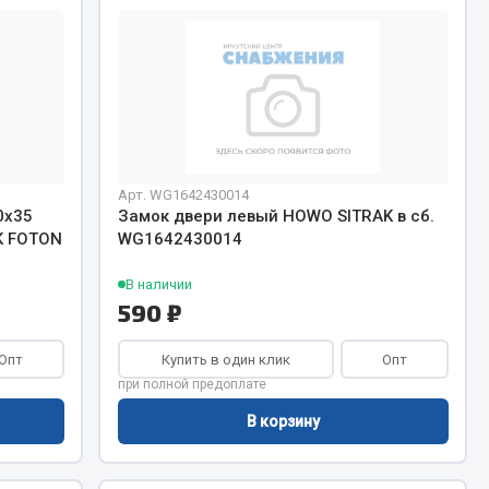
Тормозная система
Двигатель
Подвеска
Система питания
Система выпуска газа
Система охлаждения
Арт. WG1642430014
0х35
Замок двери левый HOWO SITRAK в сб.
Сцепление
K FOTON
WG1642430014
Показать ещё
В наличии
590 ₽
Весь раздел
Опт
Купить в один клик
Опт
Всё для сварки
при полной предоплате
В корзину
Газосварка
Маски, краги сварщика