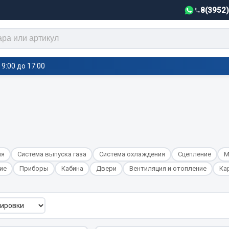
8(3952
9:00 до 17:00
тели салона,
Автотовары
греватели
Автозвук
е воздушные отопители
Автокаталоги
ия
Система выпуска газа
Система охлаждения
Сцепление
М
е подогреватели
Аксессуары автомобильные
 салона
ие
Приборы
Кабина
Двери
Вентиляция и отопление
Ка
Аптечки и знаки автомобил
тели тосола
Брызговики
Вентиляторы кабины
Вымпела