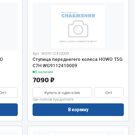
Сварочное оборудование
Сварочные материалы
Арт. WG9112410009
WO
Ступица переднегего колеса HOWO T5G
Весь раздел
C7H WG9112410009
В наличии
7090 ₽
Автохимия
ы
Опт
Купить в один клик
Опт
при полной предоплате
3 ton
Abro
В корзину
Agat auto
Alteco
Aвтосил