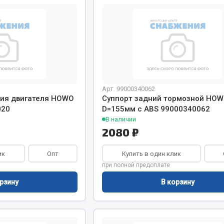
хлаждения
Vic
Автоторг
няя
Дифа
 система
Цитрон
орудование
Фильтры DONALDSON
Показать ещё
Показать ещё
Арт. 99000340062
ия двигателя HOWO
Суппорт задний тормозной HO
Весь раздел
020
D=155мм с ABS 99000340062
В наличии
2080 ₽
ипники
Стяжки, тросы, канат
ик
Опт
Купить в один клик
при полной предоплате
Стропы
Стяжки
рзину
В корзину
Тросы