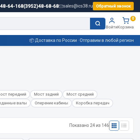
)48-64-16
8(3952)48-68-68
sales@ics38.ru
Обратный звонок
0
Войти
Корзина
📦 Доставка по России · Отправим в любой регион
Смазочные материалы
Масла
Охладжающие жидкости
ост передний
Мост задний
Мост средний
Технические жидкости
рданные валы
Оперение кабины
Коробка передач
ьные
Показано 24 из 146