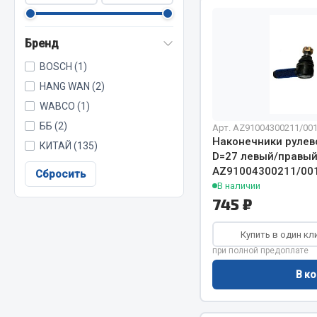
Бренд
Весь раздел
Весь раздел
BOSCH (1)
HANG WAN (2)
МЕТИЗЫ
Соед
WABCO (1)
ББ (2)
Арт. AZ91004300211/00
Болты
Camozzi
Наконечники рулев
КИТАЙ (135)
Гайки
Адаптеры 
D=27 левый/правый
Кольца стопорные
AZ91004300211/00
Тройники
Сбросить
В наличии
Пресс-масленки
Трубки, му
745 ₽
Пробки
Угольники
Пружины
Фитинги
Купить в один кл
Хомуты
Штуцеры
при полной предоплате
В ко
Показать ещё
Весь раздел
Весь раздел