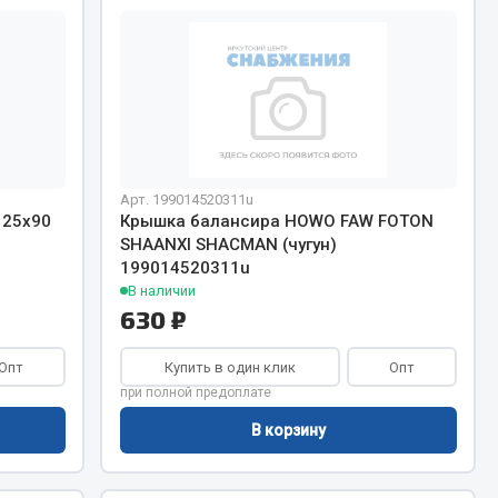
Запчасти КамАЗ
цепы
Двигатель
епов
Система питания
Система выпуска газа
Арт. 199014520311u
Система охлаждения
 25х90
Крышка балансира HOWO FAW FOTON
Сцепление
SHAANXI SHACMAN (чугун)
Коробка передач
199014520311u
В наличии
Коробка передач ZF
630 ₽
Опт
Купить в один клик
Опт
Показать ещё
при полной предоплате
Весь раздел
В корзину
Запчасти HOWO