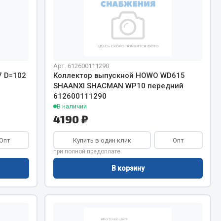
Показать ещё
Весь раздел
Арт. 612600111290
7 D=102
Коллектор выпускной HOWO WD615
SHAANXI SHACMAN WP10 передний
612600111290
В наличии
4190 ₽
Опт
Купить в один клик
Опт
при полной предоплате
В корзину