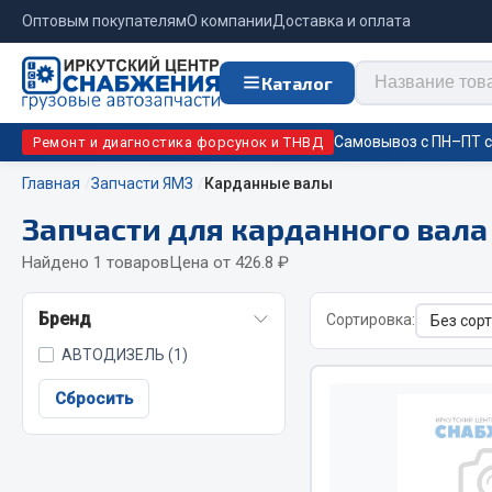
Оптовым покупателям
О компании
Доставка и оплата
Каталог
Самовывоз с ПН–ПТ с 
Ремонт и диагностика форсунок и ТНВД
Главная
Запчасти ЯМЗ
Карданные валы
Запчасти для карданного вал
Отопи
Цепи противоскольжения
подо
Найдено 1 товаров
Цена от 426.8 ₽
Автономны
ЦЕПИ РОССИЯ
Бренд
Сортировка:
Жидкостны
ЦЕПИ BOHU (Китай)
АВТОДИЗЕЛЬ (1)
Отопители
Изготовление цепей на колеса BOHU
Подогрева
QITONG
Сбросить