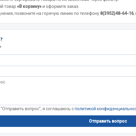
ий товар
«В корзину»
и оформите заказ.
днения, позвоните на горячую линию по телефону
8(3952)48-64-16
,
Запчасти на полупри
обильная электрика
Амортизаторы для полуприц
ы
ы?
 и предохранителей
*
рузочные
ли и переключатели
е
ли кнопочные
ль массы
Показать ещё
 "Отправить вопрос", я соглашаюсь с
политикой конфиденциально
Весь раздел
Отправить вопрос
сти Урал
Запчасти ЯМЗ