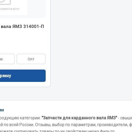
Показать ещё
Весь раздел
 вала ЯМЗ 314001-П
инительные элементы
Инструмент
Автомобильный инструмент
ик
Опт
и переходники
Измерительный инструмент
Крепежный инструмент
рзину
фты, гайки
Режущий инструмент
Силовое оборудование
Слесарный инструмент
Столярный инструмент
ии
Показать ещё
родукцию категории:
"Запчасти для карданного вала ЯМЗ"
- свыш
й по всей России. Отзывы, выбор по параметрам, производители, ф
Весь раздел
 можете сортировать товары по их свойствам через фильтр.