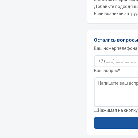
Добавьте подходящ
Если возникли затру
РТИ
Автом
Кольца уплотнительные
Автоламп
Остались вопрос
Лента конвейерная
Блоки реле
Ваш номер телефона
Манжеты
Вилки наг
Паронит
Выключате
Патрубки
клавишны
Ваш вопрос*
Прокладки
Выключате
Рукава высокого давления
Выключате
Изолента
Показать ещё
Нажимая на кнопку
Весь раздел
Весь раздел
Запча
Запчасти МАЗ