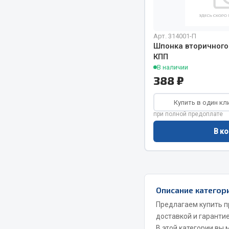
Весь раздел
Весь раздел
Арт. 314001-П
Шпонка вторичного
КПП
В наличии
МЕТИЗЫ
Соед
388 ₽
Болты
Camozzi
Купить в один кл
Гайки
Адаптеры 
при полной предоплате
Кольца стопорные
Тройники
В ко
Пресс-масленки
Трубки, му
Пробки
Угольники
Пружины
Фитинги
Хомуты
Штуцеры
Описание категор
Показать ещё
Предлагаем купить п
доставкой и гарантие
Весь раздел
Весь раздел
В этой категории вы