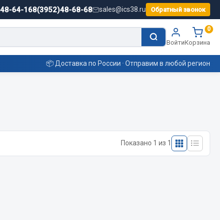
)48-64-16
8(3952)48-68-68
sales@ics38.ru
Обратный звонок
0
Войти
Корзина
📦 Доставка по России · Отправим в любой регион
Смазочные материалы
Масла
Показано 1 из 1
Охладжающие жидкости
Технические жидкости
ьные