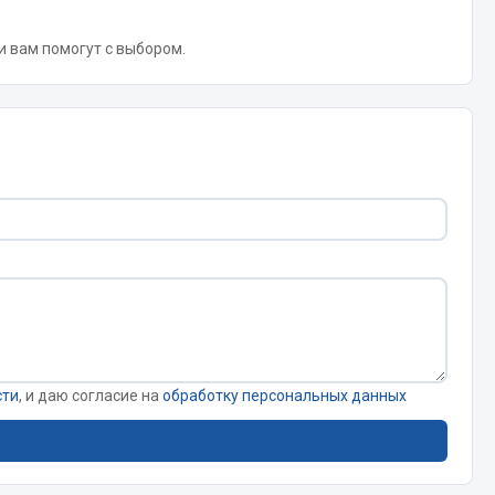
 и вам помогут с выбором.
Запчасти КамАЗ
цепы
Двигатель
епов
Система питания
Система выпуска газа
Система охлаждения
Сцепление
Коробка передач
Коробка передач ZF
Показать ещё
сти
, и даю согласие на
обработку персональных данных
Весь раздел
Запчасти HOWO