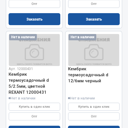
Опт
Опт
Сцепление
Показать ещё
Заказать
Заказать
Весь раздел
Нет в наличии
Нет в наличии
Запчасти SHAANXI (SHACMAN)
Система питания
Тормозная система
Кембрик
Арт. 12000431
Кембрик
термоусадочный d
Колеса и шины
термоусадочный d
12/6мм черный
Система охлаждения
5/2.5мм, цветной
Подвеска
REXANT 12000431
Нет в наличии
Нет в наличии
Кабина
Оперение кабины
Купить в один клик
Купить в один клик
Опт
Опт
Показать ещё