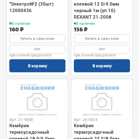
Весь раздел
"Электро№2 (30шт)
клеевой 12.0/4.0мм
12000436
черный 1м (уп.10)
REXANT 21-2008
Цепи подъёмные
В наличии
В наличии
160 ₽
156 ₽
Купить в один клик
Купить в один клик
Весь раздел
Опт
Опт
при полной предоплате
при полной предоплате
РТИ
В корзину
В корзину
Кольца уплотнительные
Лента конвейерная
Манжеты
Паронит
Патрубки
Прокладки
Арт. 21-9008
Арт. 26-0024
Кембрик
Кембрик
Рукава высокого давления
термоусадочный
термоусадочный
клеевой 18.0/6.0мм
клеевой 24.0/8.0мм