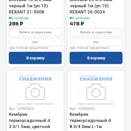
Показать ещё
черный 1м (уп.10)
черный 1м (уп.10)
REXANT 21-9008
REXANT 26-0024
Весь раздел
В наличии
В наличии
286 ₽
478 ₽
Купить в один клик
Купить в один клик
Автомобильная электрика
Опт
Опт
при полной предоплате
при полной предоплате
Автолампы
Блоки реле и предохранителей
В корзину
В корзину
Вилки нагрузочные
Выключатели и переключатели клавишные
Выключатели кнопочные
Выключатель массы
Изолента
Показать ещё
Арт. 12000429
Арт. 12000433
Кембрик
Кембрик
термоусадочный d
термоусадочный d
Весь раздел
3.0/1.5мм, цветной
8.0/4.0мм L-1м