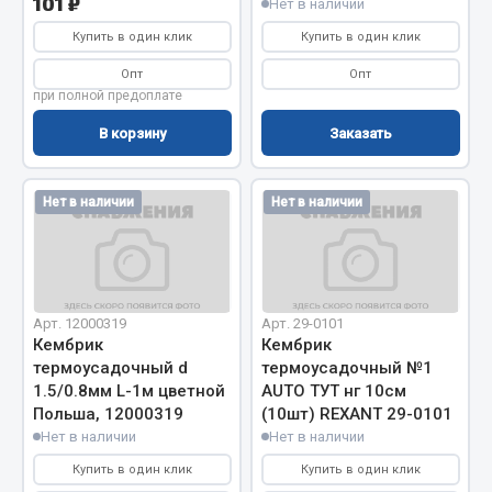
101 ₽
Нет в наличии
Система выпуска газа
Система охлаждения
Купить в один клик
Купить в один клик
Коробка передач
Опт
Опт
Рулевое управление
при полной предоплате
Тормозная система
В корзину
Заказать
Показать ещё
Нет в наличии
Нет в наличии
Весь раздел
Запчасти HOWO
Арт. 12000319
Арт. 29-0101
Тормозная система
Кембрик
Кембрик
Двигатель
термоусадочный d
термоусадочный №1
1.5/0.8мм L-1м цветной
AUTO ТУТ нг 10см
Подвеска
Польша, 12000319
(10шт) REXANT 29-0101
Система питания
Нет в наличии
Нет в наличии
Система выпуска газа
Купить в один клик
Купить в один клик
Система охлаждения