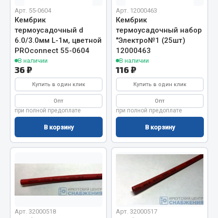
Арт. 55-0604
Арт. 12000463
Кольца стопорные
Кембрик
Кембрик
Пресс-масленки
термоусадочный d
термоусадочный набор
Пробки
6.0/3.0мм L-1м, цветной
"Электро№1 (25шт)
PROconnect 55-0604
12000463
Пружины
В наличии
В наличии
Хомуты
36 ₽
116 ₽
Показать ещё
Купить в один клик
Купить в один клик
Опт
Опт
Весь раздел
при полной предоплате
при полной предоплате
В корзину
В корзину
Соединительные элементы
Camozzi
Адаптеры и переходники
Тройники
Трубки, муфты, гайки
Арт. 32000518
Арт. 32000517
Угольники