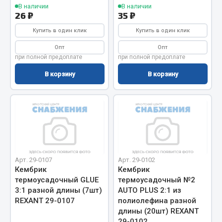
В наличии
В наличии
Весь раздел
26 ₽
35 ₽
Купить в один клик
Купить в один клик
Запчасти МАЗ
Опт
Опт
при полной предоплате
при полной предоплате
Система питания
В корзину
В корзину
Подвеска
Тормозная система
Двери
Окно ветровое
Двигатель
Электрооборудование
Арт. 29-0107
Арт. 29-0102
Показать ещё
Кембрик
Кембрик
термоусадочный GLUE
термоусадочный №2
Весь раздел
3:1 разной длины (7шт)
AUTO PLUS 2:1 из
REXANT 29-0107
полиолефина разной
длины (20шт) REXANT
Запчасти Урал
29-0102