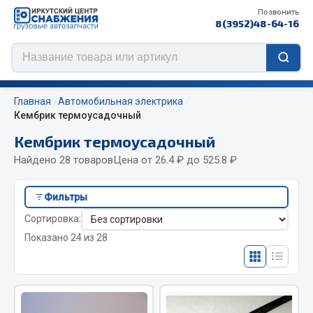
Позвонить
8(3952)48-64-16
Главная
Автомобильная электрика
Кембрик термоусадочный
Кембрик термоусадочный
Цепи противоскольжения
Найдено 28 товаров
Цена от 26.4 ₽ до 525.8 ₽
ЦЕПИ РОССИЯ
Фильтры
ЦЕПИ BOHU (Китай)
Сортировка:
Изготовление цепей на колеса BOHU
Показано 24 из 28
QITONG
Весь раздел
ef60c285d8d5)