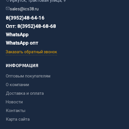
Иркутск, Трактовая улица, 9
Стропы
sales@ics38.ru
Стяжки
Тросы
8(3952)48-64-16
Опт: 8(3952)48-68-68
Весь раздел
WhatsApp
WhatsApp опт
Автохимия
Заказать обратный звонок
3 ton
ИНФОРМАЦИЯ
Abro
Оптовым покупателям
Agat auto
О компании
Alteco
Доставка и оплата
Aвтосил
Новости
Chevron
Cosmo
Контакты
Карта сайта
Показать ещё