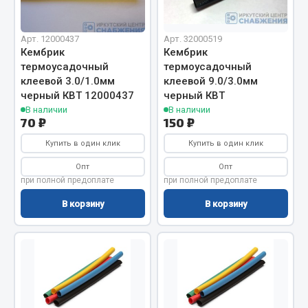
Вымпела
Показать ещё
Арт. 12000437
Арт. 32000519
Кембрик
Кембрик
Весь раздел
термоусадочный
термоусадочный
клеевой 3.0/1.0мм
клеевой 9.0/3.0мм
черный КВТ 12000437
черный КВТ
Смазочные материалы
В наличии
В наличии
70 ₽
150 ₽
Масла
Купить в один клик
Купить в один клик
Охладжающие жидкости
Опт
Опт
Технические жидкости
при полной предоплате
при полной предоплате
В корзину
В корзину
Весь раздел
МЕТИЗЫ
Болты
Гайки