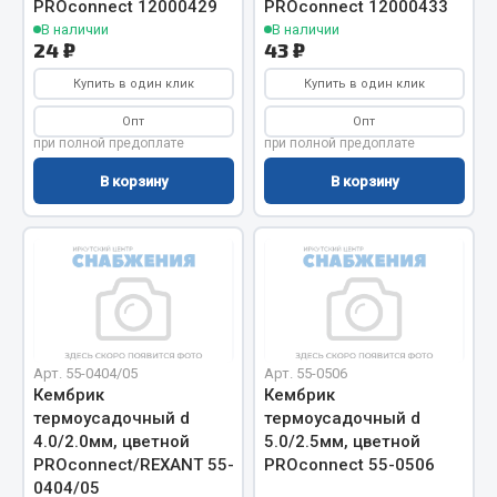
PROconnect 12000429
PROconnect 12000433
Запчасти на полуприцепы
В наличии
В наличии
24 ₽
43 ₽
Амортизаторы для полуприцепов
Купить в один клик
Купить в один клик
Опт
Опт
Весь раздел
при полной предоплате
при полной предоплате
В корзину
В корзину
Запчасти КамАЗ
Двигатель
Система питания
Система выпуска газа
Система охлаждения
Арт. 55-0404/05
Арт. 55-0506
Сцепление
Кембрик
Кембрик
Коробка передач
термоусадочный d
термоусадочный d
Коробка передач ZF
4.0/2.0мм, цветной
5.0/2.5мм, цветной
PROconnect/REXANT 55-
PROconnect 55-0506
Показать ещё
0404/05