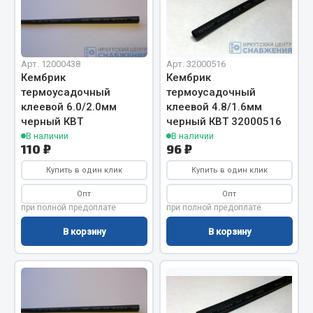
Отопители салона, подогреватели
ef60c285d8fd)
Автономные воздушные отопители
Жидкостные подогреватели
Арт. 12000438
Арт. 32000516
Кембрик
Кембрик
Отопители салона
термоусадочный
термоусадочный
Подогреватели тосола
клеевой 6.0/2.0мм
клеевой 4.8/1.6мм
черный КВТ
черный КВТ 32000516
Весь раздел
В наличии
В наличии
110 ₽
96 ₽
Купить в один клик
Купить в один клик
Автотовары
Опт
Опт
Автозвук
при полной предоплате
при полной предоплате
Автокаталоги
В корзину
В корзину
Аксессуары автомобильные
Аптечки и знаки автомобильные
Брызговики
Вентиляторы кабины