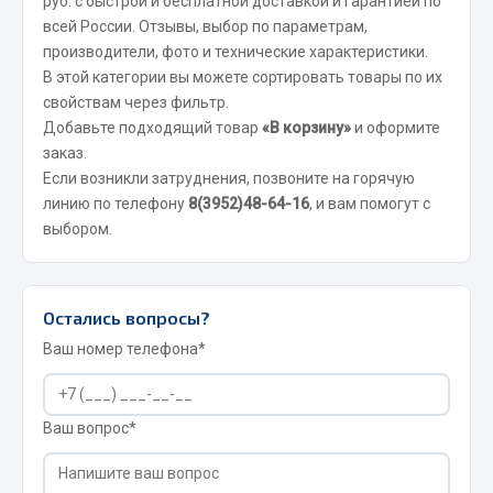
руб. с быстрой и бесплатной доставкой и гарантией по
всей России. Отзывы, выбор по параметрам,
JSB
производители, фото и технические характеристики.
Mann-filter
В этой категории вы можете сортировать товары по их
Vic
свойствам через фильтр.
Добавьте подходящий товар
«В корзину»
и оформите
Автоторг
заказ.
Дифа
Если возникли затруднения, позвоните на горячую
Цитрон
линию по телефону
8(3952)48-64-16
, и вам помогут с
Фильтры DONALDSON
выбором.
Показать ещё
Весь раздел
Остались вопросы?
Ваш номер телефона*
Всё для сварки
Газосварка
Ваш вопрос*
Маски, краги сварщика
Сварочное оборудование