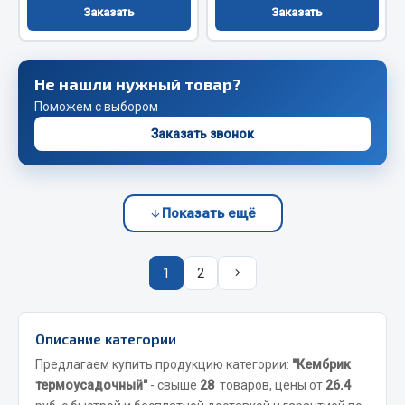
Весь раздел
Заказать
Заказать
Запчасти FAW
Не нашли нужный товар?
Подвеска
Поможем с выбором
Двигатель
Заказать звонок
Система охлаждения
Сцепление
Ось передняя
Показать ещё
Тормозная система
Электрооборудование
1
2
Показать ещё
Весь раздел
Описание категории
Предлагаем купить продукцию категории:
"Кембрик
термоусадочный"
- свыше
28
товаров, цены от
26.4
Фильтры