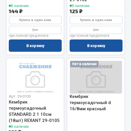
В наличии
В наличии
144 ₽
125 ₽
Двигатель
Мост задний
Купить в один клик
Купить в один клик
Система питания
Опт
Опт
Система выпуска газа
при полной предоплате
при полной предоплате
Система охлаждения
В корзину
В корзину
Сцепление
Тормозная система
Нет в наличии
Показать ещё
Весь раздел
Кембрик
Арт. 29-0105
Кембрик
Запчасти ЯМЗ
термоусадочный d
термоусадочный
16/8мм красный
STANDARD 2:1 10см
Двигатель
(18шт) REXANT 29-0105
Система питания
В наличии