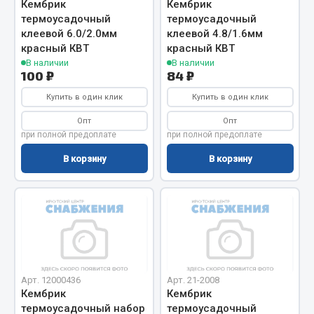
Кембрик
Кембрик
Фитинги
термоусадочный
термоусадочный
Штуцеры
клеевой 6.0/2.0мм
клеевой 4.8/1.6мм
красный КВТ
красный КВТ
Весь раздел
В наличии
В наличии
100 ₽
84 ₽
Купить в один клик
Купить в один клик
Инструмент
Опт
Опт
при полной предоплате
при полной предоплате
Автомобильный инструмент
В корзину
В корзину
Измерительный инструмент
Крепежный инструмент
Режущий инструмент
Силовое оборудование
Слесарный инструмент
Столярный инструмент
Арт. 12000436
Арт. 21-2008
Показать ещё
Кембрик
Кембрик
термоусадочный набор
термоусадочный