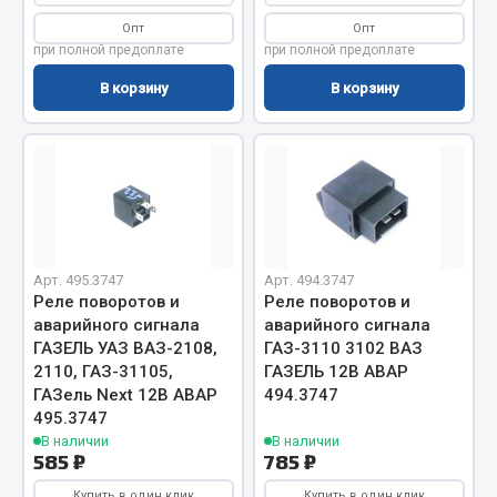
Опт
Опт
Двигатель
при полной предоплате
при полной предоплате
Мост задний
В корзину
В корзину
Система питания
Система выпуска газа
Система охлаждения
Сцепление
Тормозная система
Показать ещё
Арт. 495.3747
Арт. 494.3747
Реле поворотов и
Реле поворотов и
Весь раздел
аварийного сигнала
аварийного сигнала
ГАЗЕЛЬ УАЗ ВАЗ-2108,
ГАЗ-3110 3102 ВАЗ
2110, ГАЗ-31105,
ГАЗЕЛЬ 12В АВАР
Запчасти ЯМЗ
ГАЗель Next 12В АВАР
494.3747
495.3747
В наличии
В наличии
Двигатель
585 ₽
785 ₽
Система питания
Купить в один клик
Купить в один клик