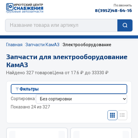
Позвонить
8(3952)48-64-16
Главная
Запчасти КамАЗ
Электрооборудование
Запчасти для электрооборудование
КамАЗ
Цепи противоскольжения
Найдено 327 товаров
Цена от 17.6 ₽ до 33330 ₽
ЦЕПИ РОССИЯ
Фильтры
ЦЕПИ BOHU (Китай)
Сортировка:
Изготовление цепей на колеса BOHU
Показано 24 из 327
QITONG
Весь раздел