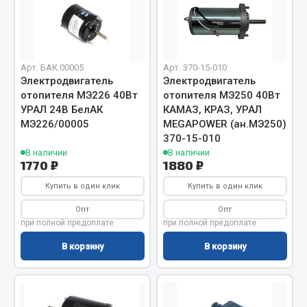
Отопители салона, подогреватели
Автономные воздушные отопители
Жидкостные подогреватели
Арт. БАК.00005
Арт. 370-15-010
Отопители салона
Электродвигатель
Электродвигатель
отопителя МЭ226 40Вт
отопителя МЭ250 40Вт
Подогреватели тосола
УРАЛ 24В БелАК
КАМАЗ, КРАЗ, УРАЛ
МЭ226/00005
MEGAPOWER (ан.МЭ250)
Весь раздел
370-15-010
В наличии
В наличии
1770 ₽
1880 ₽
Автотовары
Купить в один клик
Купить в один клик
Автозвук
Опт
Опт
Автокаталоги
при полной предоплате
при полной предоплате
Аксессуары автомобильные
В корзину
В корзину
Аптечки и знаки автомобильные
Брызговики
Вентиляторы кабины