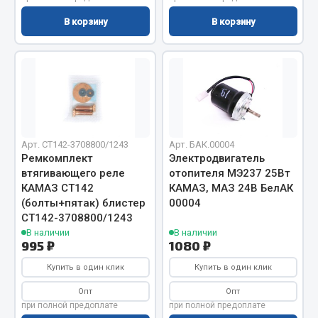
Сцепление
В корзину
В корзину
Показать ещё
Весь раздел
Запчасти SHAANXI (SHACMAN)
Арт. СТ142-3708800/1243
Арт. БАК.00004
Система питания
Ремкомплект
Электродвигатель
Тормозная система
втягивающего реле
отопителя МЭ237 25Вт
КАМАЗ СТ142
КАМАЗ, МАЗ 24В БелАК
Колеса и шины
(болты+пятак) блистер
00004
Система охлаждения
СТ142-3708800/1243
Подвеска
В наличии
В наличии
995 ₽
1080 ₽
Кабина
Оперение кабины
Купить в один клик
Купить в один клик
Опт
Опт
Показать ещё
при полной предоплате
при полной предоплате