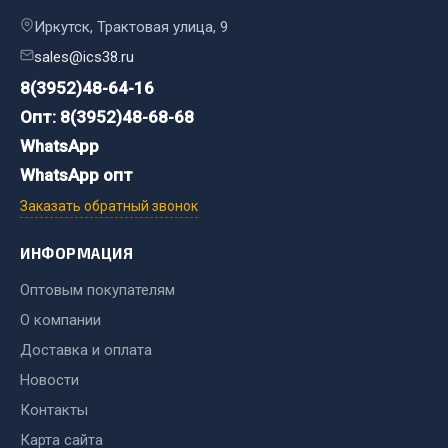
Стропы
Иркутск, Трактовая улица, 9
Стяжки
sales@ics38.ru
Тросы
8(3952)48-64-16
Весь раздел
Опт: 8(3952)48-68-68
WhatsApp
Автохимия
WhatsApp опт
Заказать обратный звонок
3 ton
Abro
ИНФОРМАЦИЯ
Agat auto
Оптовым покупателям
Alteco
О компании
Aвтосил
Доставка и оплата
Chevron
Новости
Cosmo
Контакты
Показать ещё
Карта сайта