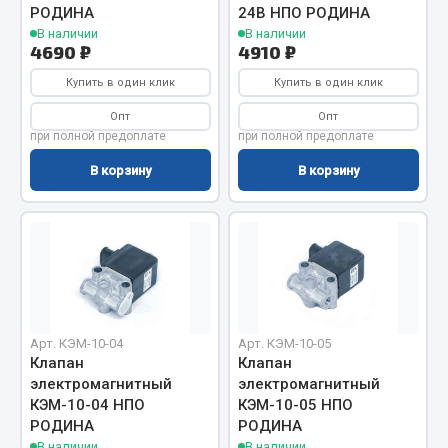
РОДИНА
24В НПО РОДИНА
Запчасти на полуприцепы
В наличии
В наличии
4690 ₽
4910 ₽
Амортизаторы для полуприцепов
Купить в один клик
Купить в один клик
Опт
Опт
Весь раздел
при полной предоплате
при полной предоплате
В корзину
В корзину
Запчасти КамАЗ
Двигатель
Система питания
Система выпуска газа
Система охлаждения
Сцепление
Арт. КЭМ-10-04
Арт. КЭМ-10-05
Клапан
Клапан
Коробка передач
электромагнитный
электромагнитный
Коробка передач ZF
КЭМ-10-04 НПО
КЭМ-10-05 НПО
РОДИНА
РОДИНА
Показать ещё
В наличии
В наличии