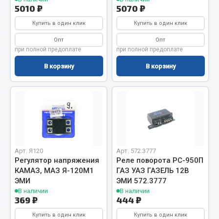
5010 ₽
5070 ₽
Весь раздел
Купить в один клик
Купить в один клик
Опт
Опт
Запчасти МАЗ
при полной предоплате
при полной предоплате
Система питания
В корзину
В корзину
Подвеска
Тормозная система
Двери
Окно ветровое
Двигатель
Электрооборудование
Арт. Я120
Арт. 572.3777
Регулятор напряжения
Реле поворота РС-950П
Показать ещё
КАМАЗ, МАЗ Я-120М1
ГАЗ УАЗ ГАЗЕЛЬ 12В
ЭМИ
ЭМИ 572.3777
Весь раздел
В наличии
В наличии
369 ₽
444 ₽
Купить в один клик
Купить в один клик
Запчасти Урал