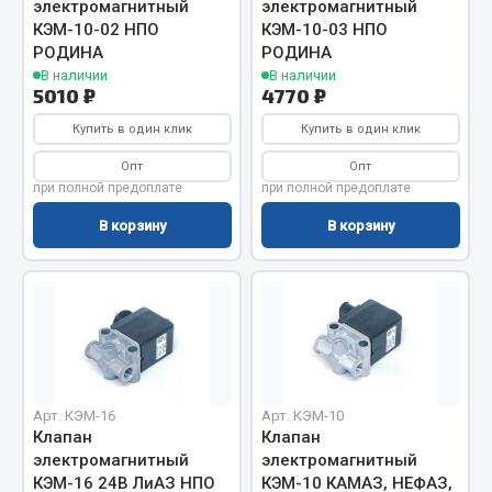
Показать ещё
электромагнитный
электромагнитный
КЭМ-10-02 НПО
КЭМ-10-03 НПО
Весь раздел
РОДИНА
РОДИНА
В наличии
В наличии
5010 ₽
4770 ₽
Автомобильная электрика
Купить в один клик
Купить в один клик
Опт
Опт
Автолампы
при полной предоплате
при полной предоплате
Блоки реле и предохранителей
В корзину
В корзину
Вилки нагрузочные
Выключатели и переключатели клавишные
Выключатели кнопочные
Выключатель массы
Изолента
Показать ещё
Арт. КЭМ-16
Арт. КЭМ-10
Клапан
Клапан
Весь раздел
электромагнитный
электромагнитный
КЭМ-16 24В ЛиАЗ НПО
КЭМ-10 КАМАЗ, НЕФАЗ,