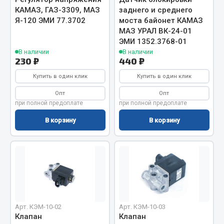
Весь раздел
КАМАЗ, ГАЗ-3309, МАЗ
заднего и среднего
Я-120 ЭМИ 77.3702
моста байонет КАМАЗ
МАЗ УРАЛ ВК-24-01
Цепи подъёмные
ЭМИ 1352.3768-01
В наличии
В наличии
230 ₽
440 ₽
Весь раздел
Купить в один клик
Купить в один клик
Опт
Опт
РТИ
при полной предоплате
при полной предоплате
В корзину
В корзину
Кольца уплотнительные
Лента конвейерная
Манжеты
Паронит
Патрубки
Прокладки
Рукава высокого давления
Арт. КЭМ-10-02
Арт. КЭМ-10-03
Клапан
Клапан