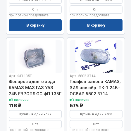
Система выпуска газа
Система охлаждения
Опт
Опт
при полной предоплате
при полной предоплате
Коробка передач
Рулевое управление
В корзину
В корзину
Тормозная система
Показать ещё
Весь раздел
Запчасти HOWO
Арт. ФП 135Г
Арт. 5802.3714
Фонарь заднего хода
Плафон салона КАМАЗ,
КАМАЗ МАЗ ГАЗ УАЗ
ЗИЛ нов.обр. ПК-1 24Вт
Тормозная система
24В ЕВРОПЛЮС ФП 135Г
ОСВАР 5802.3714
Двигатель
В наличии
В наличии
118 ₽
675 ₽
Подвеска
Система питания
Купить в один клик
Купить в один клик
Система выпуска газа
Опт
Опт
Система охлаждения
при полной предоплате
при полной предоплате