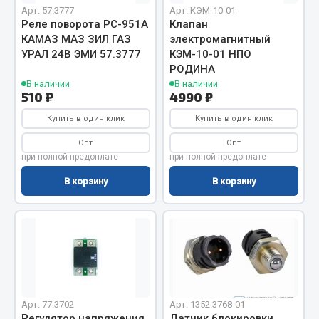
Арт. 57.3777
Арт. КЭМ-10-01
Фитинги
Реле поворота РС-951А
Клапан
Штуцеры
КАМАЗ МАЗ ЗИЛ ГАЗ
электромагнитный
УРАЛ 24В ЭМИ 57.3777
КЭМ-10-01 НПО
Весь раздел
РОДИНА
В наличии
В наличии
510 ₽
4990 ₽
Инструмент
Купить в один клик
Купить в один клик
Опт
Опт
Автомобильный инструмент
при полной предоплате
при полной предоплате
Измерительный инструмент
В корзину
В корзину
Крепежный инструмент
Режущий инструмент
Силовое оборудование
Слесарный инструмент
Столярный инструмент
Показать ещё
Арт. 77.3702
Арт. 1352.3768-01
Регулятор напряжения
Датчик блокировки