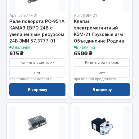
Кольца стопорные
Арт. 57.3777-01
Арт. КЭМ-21
Пресс-масленки
Реле поворота РС-951А
Клапан
Пробки
КАМАЗ ЕВРО 24В с
электромагнитный
Пружины
увеличенным ресурсом
КЭМ-21 Грузовые а/м
24В ЭМИ 57.3777-01
Объединение Родина
Хомуты
В наличии
В наличии
675 ₽
6580 ₽
Показать ещё
Купить в один клик
Купить в один клик
Весь раздел
Опт
Опт
при полной предоплате
при полной предоплате
Соединительные элементы
В корзину
В корзину
Camozzi
Адаптеры и переходники
ef60c285d8d5)
Тройники
Трубки, муфты, гайки
ef60c285d8fd)
Угольники