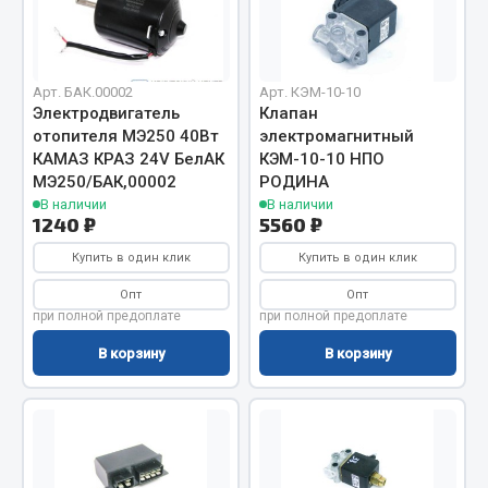
Вымпела
Показать ещё
Арт. БАК.00002
Арт. КЭМ-10-10
Весь раздел
Электродвигатель
Клапан
отопителя МЭ250 40Вт
электромагнитный
КАМАЗ КРАЗ 24V БелАК
КЭМ-10-10 НПО
Смазочные материалы
МЭ250/БАК,00002
РОДИНА
В наличии
В наличии
1240 ₽
5560 ₽
Масла
Охладжающие жидкости
Купить в один клик
Купить в один клик
Технические жидкости
Опт
Опт
при полной предоплате
при полной предоплате
Весь раздел
В корзину
В корзину
МЕТИЗЫ
Болты
Гайки