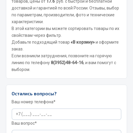
товаров, цены от
17.6
руб. с быстрой и бесплатной
доставкой и гарантией по всей России. Отзывы, выбор
JSB
по параметрам, производители, фото и технические
Mann-filter
характеристики.
Vic
В этой категории вы можете сортировать товары по их
Автоторг
свойствам через фильтр.
Добавьте подходящий товар
«В корзину»
и оформите
Дифа
заказ.
Цитрон
Если возникли затруднения, позвоните на горячую
Фильтры DONALDSON
линию по телефону
8(3952)48-64-16
, и вам помогут с
выбором.
Показать ещё
Весь раздел
Остались вопросы?
Всё для сварки
Ваш номер телефона*
Газосварка
Ваш вопрос*
Маски, краги сварщика
Сварочное оборудование