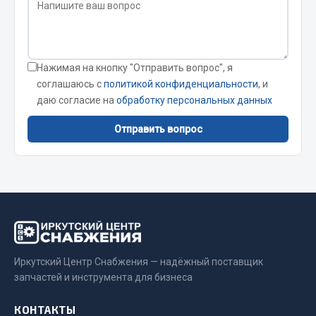
Сварочные материалы
Весь раздел
Нажимая на кнопку "Отправить вопрос", я
соглашаюсь с
политикой конфиденциальности
, и
CUMMINS HAFFEN
даю согласие на
обработку персональных данных
Отправить вопрос
Весь раздел
Подшипники
Весь раздел
Иркутский Центр Снабжения — надёжный поставщик
запчастей и инструмента для бизнеса
Стяжки, тросы, канаты
КОНТАКТЫ