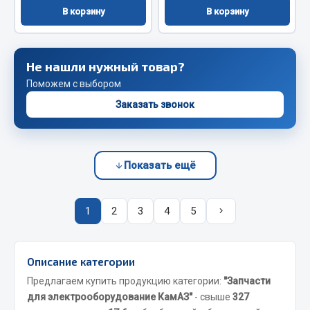
Весь раздел
В корзину
В корзину
Запчасти FAW
Не нашли нужный товар?
Подвеска
Поможем с выбором
Двигатель
Заказать звонок
Система охлаждения
Сцепление
Ось передняя
Показать ещё
Тормозная система
Электрооборудование
1
2
3
4
5
Показать ещё
Весь раздел
Описание категории
Предлагаем купить продукцию категории:
"Запчасти
для электрооборудование КамАЗ"
- свыше
327
Фильтры