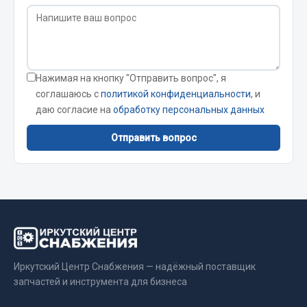
Вымпела
Показать ещё
Весь раздел
Нажимая на кнопку "Отправить вопрос", я
соглашаюсь с
политикой конфиденциальности
, и
Смазочные материалы
даю согласие на
обработку персональных данных
Отправить вопрос
Масла
Охладжающие жидкости
Технические жидкости
Весь раздел
МЕТИЗЫ
Иркутский Центр Снабжения — надёжный поставщик
запчастей и инструмента для бизнеса
Болты
Гайки