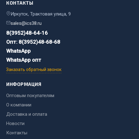
КОНТАКТЫ
Кольца стопорные
Иркутск, Трактовая улица, 9
Пресс-масленки
sales@ics38.ru
Пробки
8(3952)48-64-16
Пружины
Хомуты
Опт: 8(3952)48-68-68
WhatsApp
Показать ещё
WhatsApp опт
Весь раздел
Заказать обратный звонок
ИНФОРМАЦИЯ
Соединительные элементы
Оптовым покупателям
Camozzi
О компании
Адаптеры и переходники
Доставка и оплата
Тройники
Новости
Трубки, муфты, гайки
Контакты
Угольники