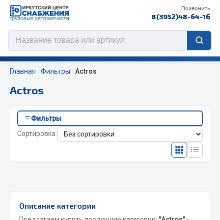
Позвонить
8(3952)48-64-16
Главная
Фильтры
Actros
Actros
Цепи противоскольжения
Фильтры
ЦЕПИ РОССИЯ
Сортировка:
ЦЕПИ BOHU (Китай)
Изготовление цепей на колеса BOHU
QITONG
Весь раздел
Описание категории
Предлагаем купить продукцию категории:
"Actros"
-