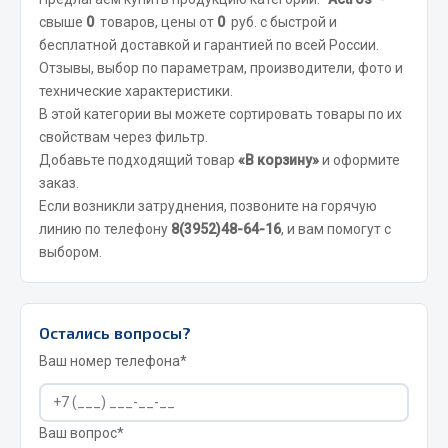
Отопители салона, подогреватели
свыше
0
товаров, цены от
0
руб. с быстрой и
бесплатной доставкой и гарантией по всей России.
Автономные воздушные отопители
Отзывы, выбор по параметрам, производители, фото и
Жидкостные подогреватели
технические характеристики.
Отопители салона
В этой категории вы можете сортировать товары по их
свойствам через фильтр.
Подогреватели тосола
Добавьте подходящий товар
«В корзину»
и оформите
Весь раздел
заказ.
Если возникли затруднения, позвоните на горячую
линию по телефону
8(3952)48-64-16
, и вам помогут с
Автотовары
выбором.
Автозвук
Автокаталоги
Остались вопросы?
Аксессуары автомобильные
Ваш номер телефона*
Аптечки и знаки автомобильные
Брызговики
Вентиляторы кабины
Ваш вопрос*