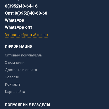
Система выпуска газа
8(3952)48-64-16
Система охлаждения
Опт: 8(3952)48-68-68
Коробка передач
WhatsApp
Рулевое управление
WhatsApp опт
Тормозная система
Заказать обратный звонок
Показать ещё
ИНФОРМАЦИЯ
Весь раздел
Оптовым покупателям
О компании
Запчасти HOWO
Доставка и оплата
Тормозная система
Новости
Двигатель
Контакты
Подвеска
Карта сайта
Система питания
Система выпуска газа
ПОПУЛЯРНЫЕ РАЗДЕЛЫ
Система охлаждения