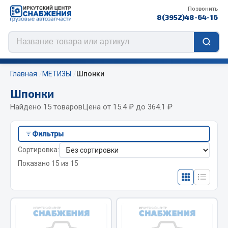
Позвонить
8(3952)48-64-16
Главная
МЕТИЗЫ
Шпонки
Шпонки
Найдено 15 товаров
Цена от 15.4 ₽ до 364.1 ₽
Цепи противоскольжения
Фильтры
ЦЕПИ РОССИЯ
Сортировка:
ЦЕПИ BOHU (Китай)
Показано 15 из 15
Изготовление цепей на колеса BOHU
ef60c285d8d5)
QITONG
Весь раздел
ef60c285d8fd)