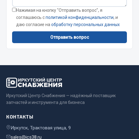
Нажимая на кнопку "Отправить вопрос", я
Двигатель
соглашаюсь с
политикой конфиденциальности
, и
Мост задний
даю согласие на
обработку персональных данных
Система питания
Отправить вопрос
Система выпуска газа
Система охлаждения
Сцепление
Тормозная система
Показать ещё
Весь раздел
Иркутский Центр Снабжения — надёжный поставщик
запчастей и инструмента для бизнеса
Запчасти ЯМЗ
КОНТАКТЫ
Двигатель
Иркутск, Трактовая улица, 9
Система питания
sales@ics38.ru