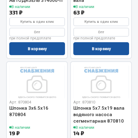
АВТОДИЗЕЛЬ 314000-П
вала
В наличии
В наличии
Кольца стопорные
331 ₽
63 ₽
Пресс-масленки
Купить в один клик
Купить в один клик
Пробки
Пружины
Опт
Опт
при полной предоплате
при полной предоплате
Хомуты
В корзину
В корзину
Показать ещё
Весь раздел
Соединительные элементы
Camozzi
Арт. 870804
Арт. 870810
Шпонка 3х6.5х16
Шпонка 5х7.5х19 вала
Адаптеры и переходники
870804
водяного насоса
Тройники
сегментарная 870810
Трубки, муфты, гайки
В наличии
В наличии
19 ₽
14 ₽
Угольники