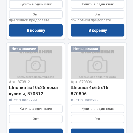
Купить в один клик
Купить в один клик
Фитинги
Штуцеры
Опт
Опт
при полной предоплате
при полной предоплате
Весь раздел
В корзину
В корзину
Инструмент
Нет в наличии
Нет в наличии
Автомобильный инструмент
Измерительный инструмент
Крепежный инструмент
Арт. 870812
Арт. 870806
Режущий инструмент
Шпонка 5х10х25 лома
Шпонка 4х6.5х16
кулисы, 870812
870806
Силовое оборудование
Нет в наличии
Нет в наличии
Слесарный инструмент
Купить в один клик
Купить в один клик
Столярный инструмент
Опт
Опт
Показать ещё