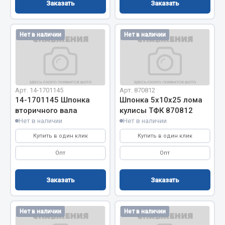
Весь раздел
Заказать
Заказать
Цепи подъёмные
Нет в наличии
Нет в наличии
Весь раздел
Арт. 14-1701145
Арт. 870812
14-1701145 Шпонка
Шпонка 5х10х25 лома
РТИ
вторичного вала
кулисы ТФК 870812
Нет в наличии
Нет в наличии
Кольца уплотнительные
Купить в один клик
Купить в один клик
Лента конвейерная
Манжеты
Опт
Опт
Паронит
Патрубки
Заказать
Заказать
Прокладки
Рукава высокого давления
Нет в наличии
Нет в наличии