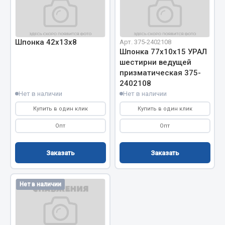
Показать ещё
Весь раздел
Шпонка 42х13х8
Арт. 375-2402108
Шпонка 77х10х15 УРАЛ
Автомобильная электрика
шестирни ведущей
призматическая 375-
2402108
Автолампы
Нет в наличии
Нет в наличии
Блоки реле и предохранителей
Купить в один клик
Купить в один клик
Вилки нагрузочные
Выключатели и переключатели клавишные
Опт
Опт
Выключатели кнопочные
Выключатель массы
Заказать
Заказать
Изолента
Показать ещё
Нет в наличии
Весь раздел