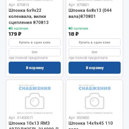
Вымпела
Арт. 870813
Арт. 870801
Шпонка 6х9х22
Шпонка 6х8х13 (044
Показать ещё
коленвала, вилки
вала)870801
сцепления 870813
Весь раздел
В наличии
В наличии
179 ₽
18 ₽
Купить в один клик
Купить в один клик
Смазочные материалы
Опт
Опт
при полной предоплате
при полной предоплате
Масла
Охладжающие жидкости
В корзину
В корзину
Технические жидкости
Весь раздел
МЕТИЗЫ
Арт. 314000-П
Арт. 853800
Болты
Шпонка 10х13 ЯМЗ
Шпонка 14х9х45 110
Гайки