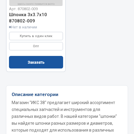
Запчасти на полуприцепы
Арт. 870802-009
Шпонка 3х3.7х10
870802-009
Амортизаторы для полуприцепов
Нет в наличии
Весь раздел
Купить в один клик
Опт
Запчасти КамАЗ
Заказать
Двигатель
Система питания
Система выпуска газа
Система охлаждения
Описание категории
Сцепление
Магазин "ИКС 38" предлагает широкий ассортимент
Коробка передач
специальных запчастей и инструментов для
различных видов работ. В нашей категории "шпонки"
Коробка передач ZF
вы найдете шпонки разных размеров и диаметров,
Показать ещё
которые подходят для использования в различных