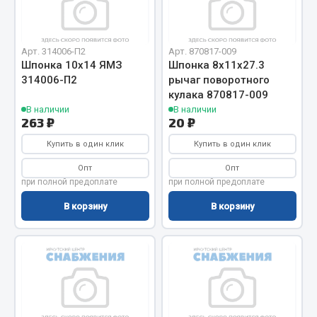
Отопители салона, подогреватели
Автономные воздушные отопители
Арт. 314006-П2
Арт. 870817-009
Жидкостные подогреватели
Шпонка 10х14 ЯМЗ
Шпонка 8х11х27.3
314006-П2
рычаг поворотного
Отопители салона
кулака 870817-009
Подогреватели тосола
В наличии
В наличии
263 ₽
20 ₽
Весь раздел
Купить в один клик
Купить в один клик
Опт
Опт
Автотовары
при полной предоплате
при полной предоплате
В корзину
В корзину
Автозвук
Автокаталоги
Аксессуары автомобильные
Аптечки и знаки автомобильные
Брызговики
Вентиляторы кабины