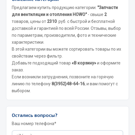
Вымпела
Предлагаем купить продукцию категории:
"Запчасти
для вентиляции и отопления HOWO"
- свыше
2
Показать ещё
товаров, цены от
2310
руб. с быстрой и бесплатной
доставкой и гарантией по всей России. Отзывы, выбор
Весь раздел
по параметрам, производители, фото и технические
характеристики.
Смазочные материалы
В этой категории вы можете сортировать товары по их
свойствам через фильтр.
Масла
Добавьте подходящий товар
«В корзину»
и оформите
заказ.
Охладжающие жидкости
Если возникли затруднения, позвоните на горячую
Технические жидкости
линию по телефону
8(3952)48-64-16
, и вам помогут с
выбором.
Весь раздел
МЕТИЗЫ
Остались вопросы?
Ваш номер телефона*
Болты
Гайки