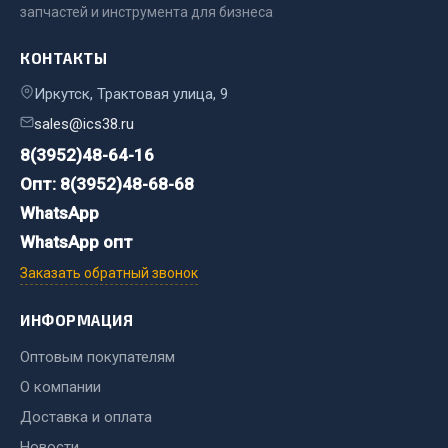
запчастей и инструмента для бизнеса
Фитинги
Штуцеры
КОНТАКТЫ
Весь раздел
Иркутск, Трактовая улица, 9
sales@ics38.ru
8(3952)48-64-16
Инструмент
Опт: 8(3952)48-68-68
Автомобильный инструмент
WhatsApp
Измерительный инструмент
WhatsApp опт
Крепежный инструмент
Заказать обратный звонок
Режущий инструмент
Силовое оборудование
ИНФОРМАЦИЯ
Слесарный инструмент
Оптовым покупателям
Столярный инструмент
О компании
Показать ещё
Доставка и оплата
Новости