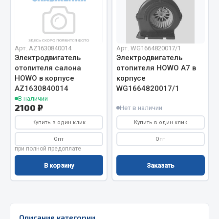
Отопители салона, подогреватели
Автономные воздушные отопители
Жидкостные подогреватели
Арт. AZ1630840014
Арт. WG1664820017/1
Отопители салона
Электродвигатель
Электродвигатель
отопителя салона
отопителя HOWO A7 в
Подогреватели тосола
HOWO в корпусе
корпусе
AZ1630840014
WG1664820017/1
Весь раздел
В наличии
2100 ₽
Нет в наличии
Автотовары
Купить в один клик
Купить в один клик
Опт
Опт
Автозвук
при полной предоплате
Автокаталоги
В корзину
Заказать
Аксессуары автомобильные
Аптечки и знаки автомобильные
Брызговики
Вентиляторы кабины
Описание категории