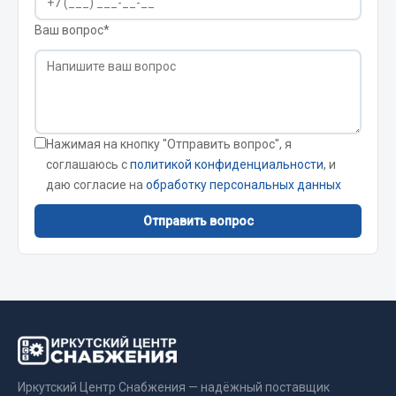
Кольца стопорные
Ваш вопрос*
Пресс-масленки
Пробки
Пружины
Хомуты
Нажимая на кнопку "Отправить вопрос", я
Показать ещё
соглашаюсь с
политикой конфиденциальности
, и
даю согласие на
обработку персональных данных
Весь раздел
Отправить вопрос
Соединительные элементы
Camozzi
Адаптеры и переходники
Тройники
Трубки, муфты, гайки
Иркутский Центр Снабжения — надёжный поставщик
Угольники