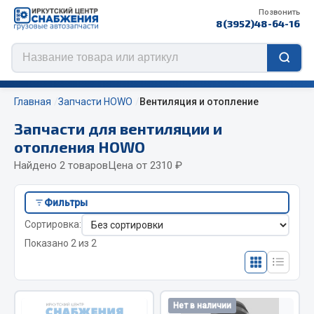
Позвонить
8(3952)48-64-16
Главная
Запчасти HOWO
Вентиляция и отопление
Запчасти для вентиляции и
отопления HOWO
Цепи противоскольжения
Найдено 2 товаров
Цена от 2310 ₽
ЦЕПИ РОССИЯ
Фильтры
ЦЕПИ BOHU (Китай)
Сортировка:
Изготовление цепей на колеса BOHU
Показано 2 из 2
QITONG
Весь раздел
Нет в наличии