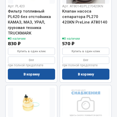
Кольца стопорные
Арт. PL420
Арт. AT80140/PL270420KN
Фильтр топливный
Клапан насоса
Пресс-масленки
PL420 без отстойника
сепаратора PL270
Пробки
КАМАЗ, МАЗ, УРАЛ,
420KN PreLine АТ80140
Пружины
грузовая техника
TRUCKMARK
Хомуты
В наличии
В наличии
830 ₽
570 ₽
Показать ещё
Купить в один клик
Купить в один клик
Весь раздел
Опт
Опт
при полной предоплате
при полной предоплате
Соединительные элементы
В корзину
В корзину
Camozzi
Адаптеры и переходники
Тройники
Трубки, муфты, гайки
Угольники