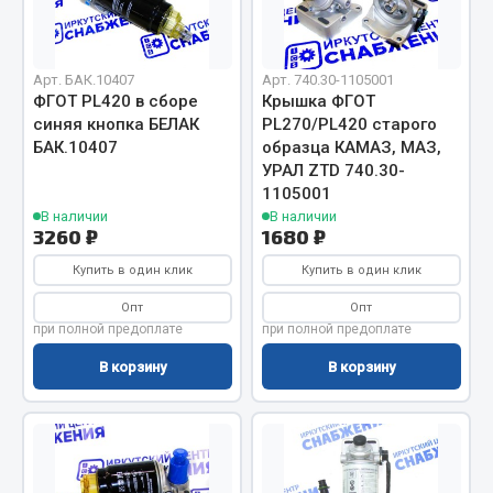
Отопители салона, подогреватели
Автономные воздушные отопители
Арт. БАК.10407
Арт. 740.30-1105001
Жидкостные подогреватели
ФГОТ PL420 в сборе
Крышка ФГОТ
синяя кнопка БЕЛАК
PL270/PL420 старого
Отопители салона
БАК.10407
образца КАМАЗ, МАЗ,
Подогреватели тосола
УРАЛ ZTD 740.30-
1105001
Весь раздел
В наличии
В наличии
3260 ₽
1680 ₽
Купить в один клик
Автотовары
Купить в один клик
Опт
Опт
Автозвук
при полной предоплате
при полной предоплате
Автокаталоги
В корзину
В корзину
Аксессуары автомобильные
Аптечки и знаки автомобильные
Брызговики
Вентиляторы кабины