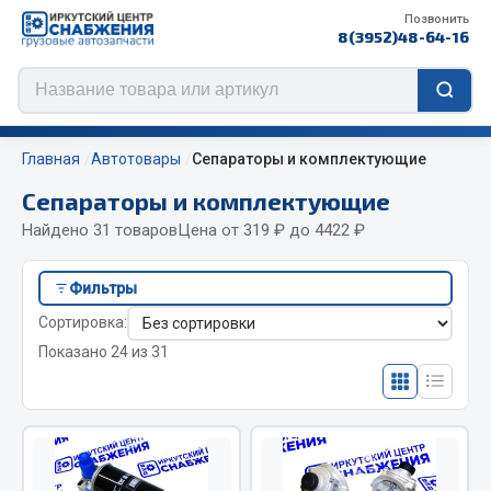
Позвонить
8(3952)48-64-16
Главная
Автотовары
Сепараторы и комплектующие
Сепараторы и комплектующие
Найдено 31 товаров
Цена от 319 ₽ до 4422 ₽
Цепи противоскольжения
Фильтры
ЦЕПИ РОССИЯ
Сортировка:
ЦЕПИ BOHU (Китай)
Показано 24 из 31
Изготовление цепей на колеса BOHU
QITONG
Весь раздел