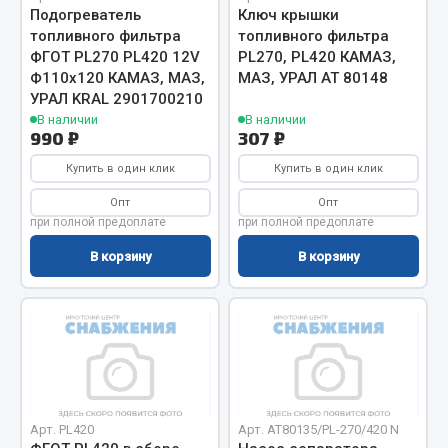
Весь раздел
Подогреватель
Ключ крышки
топливного фильтра
топливного фильтра
ФГОТ PL270 PL420 12V
PL270, PL420 КАМАЗ,
Цепи подъёмные
Ф110x120 КАМАЗ, МАЗ,
МАЗ, УРАЛ АТ 80148
УРАЛ KRAL 2901700210
В наличии
В наличии
990 ₽
307 ₽
Весь раздел
Купить в один клик
Купить в один клик
РТИ
Опт
Опт
при полной предоплате
при полной предоплате
Кольца уплотнительные
В корзину
В корзину
Лента конвейерная
Манжеты
Паронит
Патрубки
Прокладки
Рукава высокого давления
Арт. PL420
Арт. AT80135/PL-270/420 N