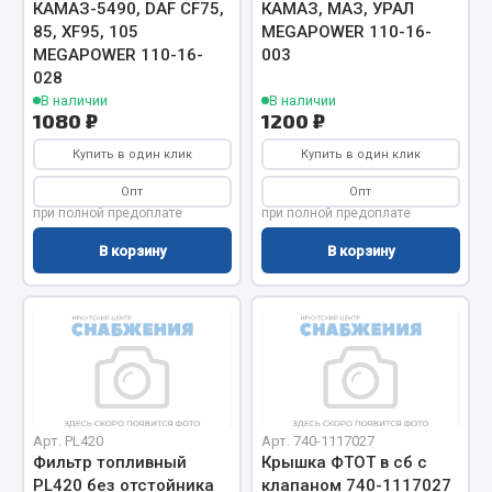
КАМАЗ-5490, DAF CF75,
КАМАЗ, МАЗ, УРАЛ
Запчасти на полуприцепы
85, XF95, 105
MEGAPOWER 110-16-
MEGAPOWER 110-16-
003
028
Амортизаторы для полуприцепов
В наличии
В наличии
1080 ₽
1200 ₽
Весь раздел
Купить в один клик
Купить в один клик
Опт
Опт
Запчасти КамАЗ
при полной предоплате
при полной предоплате
В корзину
В корзину
Двигатель
Система питания
Система выпуска газа
Система охлаждения
Сцепление
Коробка передач
Коробка передач ZF
Арт. PL420
Арт. 740-1117027
Фильтр топливный
Крышка ФТОТ в сб с
Показать ещё
PL420 без отстойника
клапаном 740-1117027