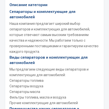
Описание категории
JSB
Сепараторы и комплектующие для
Mann-filter
автомобилей
Vic
Наша компания предлагает широкий выбор
Автоторг
сепараторов и комплектующих для автомобилей,
которые отвечают самым высоким требованиям
Дифа
качества и надежности. Мы работаем только с
Цитрон
проверенными поставщиками и гарантируем качество
Фильтры DONALDSON
каждого продукта.
Виды сепараторов и комплектующих для
Показать ещё
автомобилей
Весь раздел
Мы предлагаем следующие виды сепараторов и
комплектующих для автомобилей:
Сепараторы топлива
Всё для сварки
Сепараторы воздуха
Сепараторы масла
Газосварка
Фильтры топлива, масла и воздуха
Маски, краги сварщика
Прочие комплектующие для автомобилей
Сварочное оборудование
Преимущества наших сепараторов и