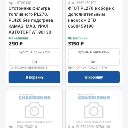
Арт. AT80130
Арт. 6660459190
Фитинги
Отстойник фильтра
ФГОТ PL270 в сборе с
Штуцеры
топливного PL270,
дополнительным
PL420 без подогрева
насосом ZTD
Весь раздел
КАМАЗ, МАЗ, УРАЛ
6660459190
АВТОТОРГ АТ 80130
В наличии
В наличии
290 ₽
3150 ₽
Инструмент
Купить в один клик
Купить в один клик
Автомобильный инструмент
Опт
Опт
Измерительный инструмент
при полной предоплате
при полной предоплате
Крепежный инструмент
В корзину
В корзину
Режущий инструмент
Силовое оборудование
Слесарный инструмент
Столярный инструмент
Показать ещё
Арт. 2901700210
Арт. PL270420K AT80148