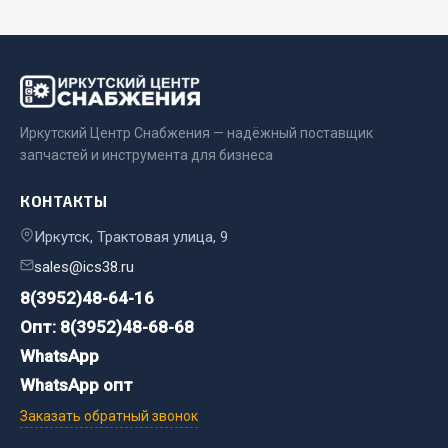
Весь раздел
Хозтовары
Горелки, баллоны, плитки газовые
Иркутский Центр Снабжения — надёжный поставщик
запчастей и инструмента для бизнеса
Замки
Лампы паяльные, керосиновые
КОНТАКТЫ
Сантехника
Иркутск, Трактовая улица, 9
Спецодежда
Лестницы, стремянки
sales@ics38.ru
Товары для дома
8(3952)48-64-16
Опт: 8(3952)48-68-68
Весь раздел
WhatsApp
WhatsApp опт
Шиномонтаж
Заказать обратный звонок