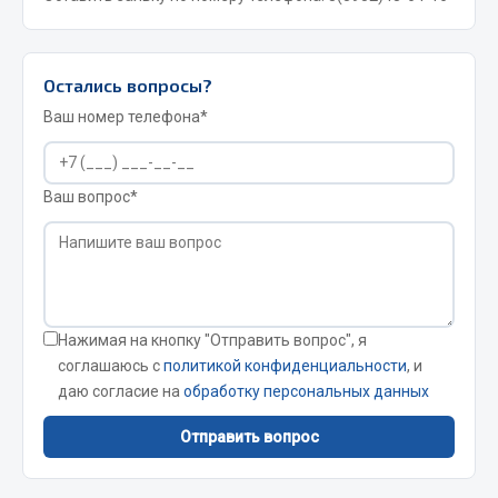
Стропы
Стяжки
Тросы
Остались вопросы?
Весь раздел
Ваш номер телефона*
Автохимия
Ваш вопрос*
3 ton
Abro
Agat auto
Alteco
Нажимая на кнопку "Отправить вопрос", я
Aвтосил
соглашаюсь с
политикой конфиденциальности
, и
даю согласие на
обработку персональных данных
Chevron
Cosmo
Отправить вопрос
Показать ещё