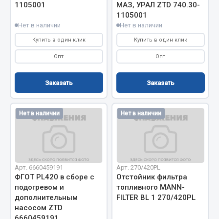
Система выпуска газа
1105001
МАЗ, УРАЛ ZTD 740.30-
1105001
Система охлаждения
Нет в наличии
Нет в наличии
Коробка передач
Купить в один клик
Купить в один клик
Рулевое управление
Тормозная система
Опт
Опт
Показать ещё
Заказать
Заказать
Весь раздел
Нет в наличии
Нет в наличии
Запчасти HOWO
Тормозная система
Двигатель
Арт. 6660459191
Арт. 270/420PL
Подвеска
ФГОТ PL420 в сборе с
Отстойник фильтра
подогревом и
топливного MANN-
Система питания
дополнительным
FILTER BL 1 270/420PL
Система выпуска газа
насосом ZTD
Система охлаждения
6660459191