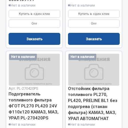
Нет в наличии
Нет в наличии
Сцепление
Купить в один клик
Купить в один клик
Показать ещё
Опт
Опт
Весь раздел
Заказать
Заказать
Запчасти SHAANXI (SHACMAN)
Нет в наличии
Нет в наличии
Система питания
Тормозная система
Колеса и шины
Система охлаждения
Отстойник фильтра
Арт. PL-270420PS
Подвеска
Подогреватель
топливного PL270,
Кабина
топливного фильтра
PL420, PRELINE BL1 без
ФГОТ PL270 PL420 24V
подогрева (стакан
Оперение кабины
Ф110x120 КАМАЗ, МАЗ,
фильтра) КАМАЗ, МАЗ,
УРАЛ PL-270420PS
Показать ещё
УРАЛ АВТОМАГНАТ
Нет в наличии
Нет в наличии