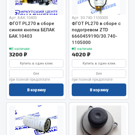
Вымпела
Показать ещё
Арт. БАК.10403
Арт. 30.740-1105000
ФГОТ PL270 в сборе
ФГОТ PL270 в сборе с
Весь раздел
синяя кнопка БЕЛАК
подогревом ZTD
БАК.10403
6660459190/30.740-
1105000
Смазочные материалы
В наличии
В наличии
3200 ₽
4020 ₽
Масла
Купить в один клик
Купить в один клик
Охладжающие жидкости
Опт
Опт
Технические жидкости
при полной предоплате
при полной предоплате
В корзину
В корзину
Весь раздел
МЕТИЗЫ
ef60c285d8d5)
Болты
Гайки