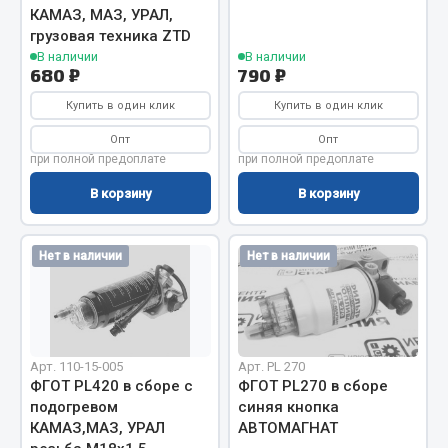
КАМАЗ, МАЗ, УРАЛ,
Весь раздел
грузовая техника ZTD
В наличии
В наличии
680 ₽
790 ₽
Запчасти МАЗ
Купить в один клик
Купить в один клик
Система питания
Опт
Опт
при полной предоплате
при полной предоплате
Подвеска
Тормозная система
В корзину
В корзину
Двери
Окно ветровое
Нет в наличии
Нет в наличии
Двигатель
Электрооборудование
Показать ещё
Арт. 110-15-005
Арт. PL 270
Весь раздел
ФГОТ PL420 в сборе с
ФГОТ PL270 в сборе
подогревом
синяя кнопка
КАМАЗ,МАЗ, УРАЛ
АВТОМАГНАТ
Запчасти Урал