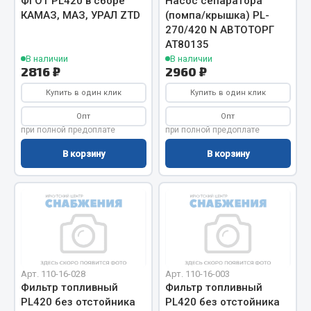
ФГОТ PL420 в сборе
Насос сепаратора
Показать ещё
КАМАЗ, МАЗ, УРАЛ ZTD
(помпа/крышка) PL-
270/420 N АВТОТОРГ
Весь раздел
АТ80135
В наличии
В наличии
2816 ₽
2960 ₽
Автомобильная электрика
Купить в один клик
Купить в один клик
Автолампы
Опт
Опт
при полной предоплате
при полной предоплате
Блоки реле и предохранителей
Вилки нагрузочные
В корзину
В корзину
Выключатели и переключатели клавишные
Выключатели кнопочные
Выключатель массы
Изолента
Показать ещё
Арт. 110-16-028
Арт. 110-16-003
Весь раздел
Фильтр топливный
Фильтр топливный
PL420 без отстойника
PL420 без отстойника