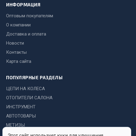
Автохимия для шиномонтажа
ИНФОРМАЦИЯ
Вентили
Оптовым покупателям
Инструмент и оборудование для шиномонтжа
О компании
Материалы для ремонта шин и камер
Доставка и оплата
Весь раздел
Новости
Контакты
Садовый инвентарь
Карта сайта
ПОПУЛЯРНЫЕ РАЗДЕЛЫ
Весь раздел
ЦЕПИ НА КОЛЕСА
ОТОПИТЕЛИ САЛОНА
Аккумуляторы
ИНСТРУМЕНТ
АВТОТОВАРЫ
ТАВ
МЕТИЗЫ
ЯМАЛ
Solite
Этот сайт использует куки для улучшения