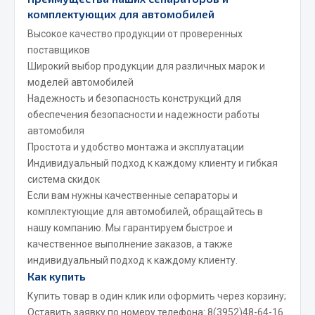
комплектующих для автомобилей
Сварочные материалы
Высокое качество продукции от проверенных
Весь раздел
поставщиков
Широкий выбор продукции для различных марок и
моделей автомобилей
CUMMINS HAFFEN
Надежность и безопасность конструкций для
обеспечения безопасности и надежности работы
автомобиля
Весь раздел
Простота и удобство монтажа и эксплуатации
Индивидуальный подход к каждому клиенту и гибкая
система скидок
Подшипники
Если вам нужны качественные сепараторы и
комплектующие для автомобилей, обращайтесь в
нашу компанию. Мы гарантируем быстрое и
Весь раздел
качественное выполнение заказов, а также
индивидуальный подход к каждому клиенту.
Как купить
Стяжки, тросы, канаты
Купить товар в один клик или оформить через корзину;
Оставить заявку по номеру телефона:
8(3952)48-64-16