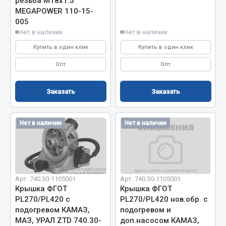
резьба М18х1.5
MEGAPOWER 110-15-
Двигатель
005
Нет в наличии
Нет в наличии
Мост задний
Система питания
Купить в один клик
Купить в один клик
Система выпуска газа
Опт
Опт
Система охлаждения
Сцепление
Заказать
Заказать
Тормозная система
Показать ещё
Нет в наличии
Нет в наличии
Весь раздел
Запчасти ЯМЗ
Арт. 740.30-1105001
Арт. 740.30-1105001
Крышка ФГОТ
Крышка ФГОТ
PL270/PL420 с
PL270/PL420 нов.обр. с
Двигатель
подогревом КАМАЗ,
подогревом и
Система питания
МАЗ, УРАЛ ZTD 740.30-
доп.насосом КАМАЗ,