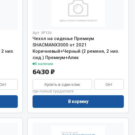
Chevron
Cosmo
Показать ещё
Арт. №136
Чехол на сиденье Премиум
Весь раздел
SHACMANХ3000 от 2021
2 низ.
Коричневый+Черный (2 ременя, 2 низ.
сид.) Премиум+Алик
Аккумуляторы
В наличии
6430 ₽
ТАВ
ЯМАЛ
Опт
Купить в один клик
Опт
при полной предоплате
Solite
ТЮМЕНЬ
В корзину
OURSUN
FORVARD
DELТА