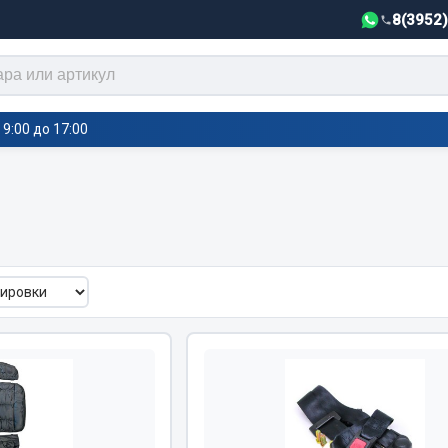
8(3952
9:00 до 17:00
тели салона,
Автотовары
греватели
Автозвук
е воздушные отопители
Автокаталоги
е подогреватели
Аксессуары автомобильные
 салона
Аптечки и знаки автомобил
тели тосола
Брызговики
Вентиляторы кабины
Вымпела