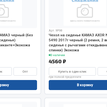
Арт. №98
КАМАЗ черный (без
Чехол на сиденье КАМАЗ AXOR 
сиденья)
5490 2017г черный (2 ремня, 2 
иканте+Экокожа
сиденья с рычагами откидыван
спинки) Экокожа
В наличии
4560 ₽
ик
Опт
Купить в один клик
при полной предоплате
рзину
В корзину