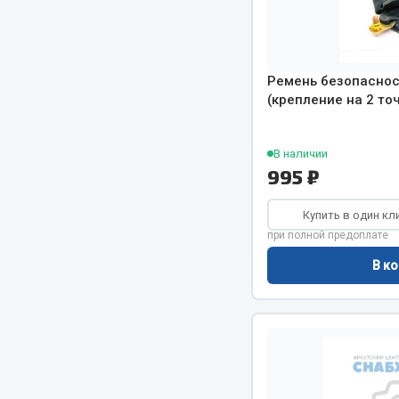
РТИ
Автом
Ремень безопаснос
Кольца уплотнительные
(крепление на 2 точ
Автоламп
Лента конвейерная
Блоки реле
Манжеты
Вилки наг
В наличии
Паронит
995 ₽
Выключате
Патрубки
клавишны
Прокладки
Выключате
Купить в один кл
при полной предоплате
Рукава высокого давления
Выключате
Изолента
В ко
Показать ещё
Весь раздел
Весь раздел
Запча
Запчасти МАЗ