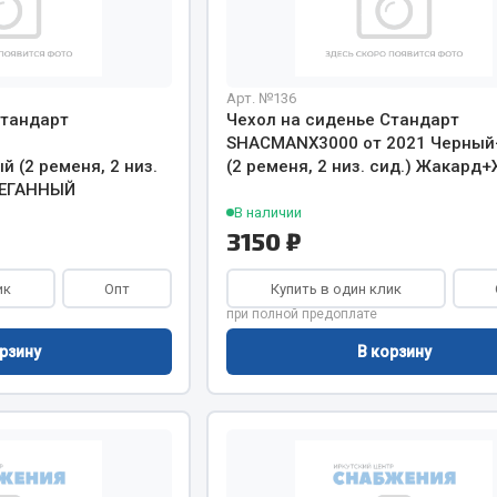
хлаждения
Vic
Автоторг
няя
Дифа
 система
Арт. №136
Цитрон
Стандарт
Чехол на сиденье Стандарт
орудование
Фильтры DONALDSON
SHACMANХ3000 от 2021 Черны
 (2 ременя, 2 низ.
(2 ременя, 2 низ. сид.) Жакард
Показать ещё
Показать ещё
ТЕГАННЫЙ
В наличии
Весь раздел
3150 ₽
ик
Опт
Купить в один клик
ипники
Стяжки, тросы, канат
при полной предоплате
рзину
В корзину
Стропы
Стяжки
Тросы