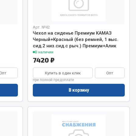
Тормозная система
Двигатель
Арт. №42
Подвеска
Чехол на сиденье Премиум КАМАЗ
Система питания
Черный+Красный (без ремней, 1 выс.
сид.2 низ.сид.с рыч.) Премиум+Алик
Система выпуска газа
В наличии
Система охлаждения
7420 ₽
Сцепление
Опт
Купить в один клик
Опт
Показать ещё
при полной предоплате
Весь раздел
В корзину
Всё для сварки
Газосварка
Маски, краги сварщика