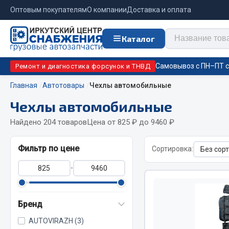
Оптовым покупателям
О компании
Доставка и оплата
Каталог
Самовывоз с ПН–ПТ с 
Ремонт и диагностика форсунок и ТНВД
Главная
Автотовары
Чехлы автомобильные
Чехлы автомобильные
Отопи
Цепи противоскольжения
подо
Найдено 204 товаров
Цена от 825 ₽ до 9460 ₽
Автономны
ЦЕПИ РОССИЯ
Фильтр по цене
Сортировка:
Жидкостны
ЦЕПИ BOHU (Китай)
-
Отопители
Изготовление цепей на колеса BOHU
Подогрева
QITONG
Бренд
AUTOVIRAZH (3)