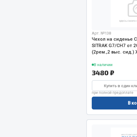
Арт. №138
Чехол на сиденье 
SITRAK G7/CH7 от 
(2рем.,2 выс. сид.
Хозтовары
Шино
В наличии
3480 ₽
Горелки, баллоны, плитки газовые
Автохимия
Замки
Вентили
Купить в один кл
Лампы паяльные, керосиновые
при полной предоплате
Инструмен
Сантехника
шиномонт
В ко
Спецодежда
Материалы
Лестницы, стремянки
Товары для дома