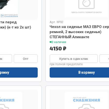
Запчасти на полупри
обильная электрика
ти перед
Арт. №92
Амортизаторы для полуприц
Чехол на сиденье МАЗ ЕВРО сер
ки) (к-т из 2х шт)
ы
ремней, 2 высоких сиденья)
 и предохранителей
СТЕГАННЫЙ Аликанте
рузочные
В наличии
4150 ₽
ли и переключатели
е
ли кнопочные
ик
Опт
Купить в один клик
при полной предоплате
ль массы
рзину
В корзину
Показать ещё
Весь раздел
сти Урал
Запчасти ЯМЗ