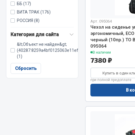
ББ (17)
ВИТА ТРАК (176)
РОССИЯ (8)
Весь раздел
Весь раздел
Арт. 095064
Чехол на сиденье 
эргономичный, ECO
Категория для сайта
черный (10пр.) TO
МЕТИЗЫ
Соед
&lt;Объект не найден&gt;
095064
(40287:8259a4bf0125063e11efef60c285d8d5)
В наличии
Болты
(1)
Camozzi
7380 ₽
Гайки
Адаптеры 
Сбросить
Кольца стопорные
Купить в один кл
Тройники
при полной предоплате
Пресс-масленки
Трубки, му
Пробки
Угольники
В ко
Пружины
Фитинги
Хомуты
Штуцеры
Показать ещё
Весь раздел
Весь раздел