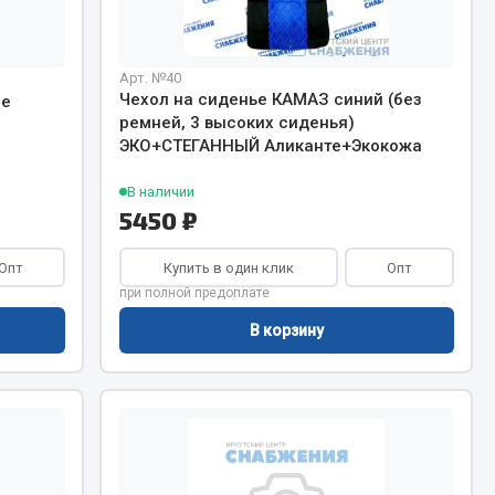
Весь раздел
Арт. №40
Чехол на сиденье КАМАЗ синий (без
ие
ремней, 3 высоких сиденья)
ЭКО+СТЕГАННЫЙ Аликанте+Экокожа
Цепи подъёмные
В наличии
5450 ₽
Весь раздел
Опт
Купить в один клик
Опт
при полной предоплате
В корзину