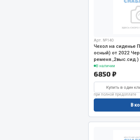
Весь раздел
Весь раздел
Прочий инструмент
Арт. №140
Чехол на сиденье П
Ящики для инструмента и органайзеры
осный) от 2022 Че
Сумки для инструмента
ременя.,2выс.сид.
Хозяйственные товары
В наличии
6850 ₽
Пушки тепловые
Купить в один кл
Весь раздел
при полной предоплате
В ко