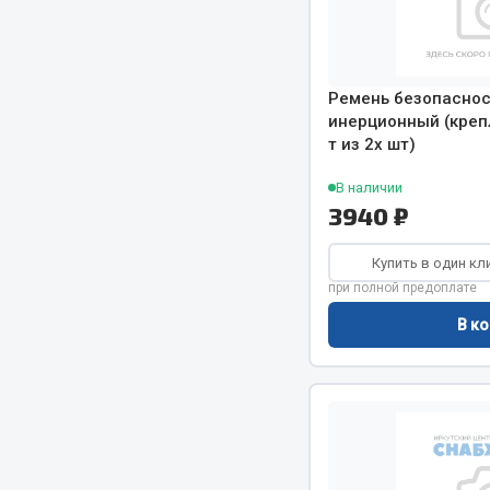
Двигатель
Система питания
Мост задн
Подвеска
Ремень безопаснос
Система п
Тормозная система
инерционный (крепл
Система вы
Двери
т из 2х шт)
Система о
Окно ветровое
В наличии
Сцепление
Двигатель
3940 ₽
Тормозная
Электрооборудование
Купить в один кл
Показать ещё
при полной предоплате
Весь раздел
Весь раздел
В ко
Запча
Запчасти SHAANXI (SHACMAN)
Подвеска
Система питания
Двигатель
Тормозная система