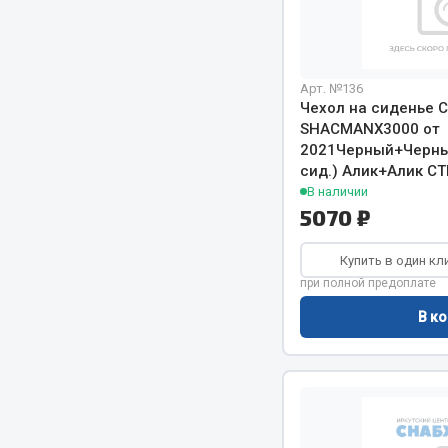
Система о
Колеса и шины
Сцепление
Система охлаждения
Ось перед
Подвеска
Тормозная
Кабина
Арт. №136
Чехол на сиденье 
Электрооб
Оперение кабины
SHACMANХ3000 от
2021Черный+Черный
Показать ещё
сид.) Алик+Алик С
В наличии
Весь раздел
Весь раздел
5070 ₽
Купить в один кл
Подш
CUMMINS HAFFEN
при полной предоплате
В ко
Весь раздел
Весь раздел