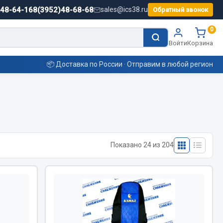
)48-64-16
8(3952)48-68-68
sales@ics38.ru
Обратный звонок
0
Войти
Корзина
📦 Доставка по России · Отправим в любой регион
Смазочные материалы
Масла
Показано 24 из 204
Охладжающие жидкости
Технические жидкости
ьные