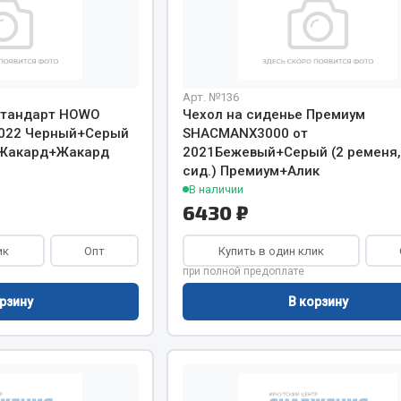
Арт. №136
Стандарт HOWO
Чехол на сиденье Премиум
Весь раздел
2022 Черный+Серый
SHACMANХ3000 от
) Жакард+Жакард
2021Бежевый+Серый (2 ременя, 
сид.) Премиум+Алик
Садовый инвентарь
монтаж
В наличии
6430 ₽
 для шиномонтажа
Весь раздел
ик
Опт
Купить в один клик
при полной предоплате
т и оборудование для
жа
рзину
В корзину
 для ремонта шин и камер