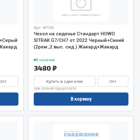
Сварочное оборудование
Сварочные материалы
Арт. №138
Чехол на сиденье Стандарт HOWO
й+Серый
SITRAK G7/CH7 от 2022 Черный+Синий
+Жакард
(2рем.,2 выс. сид.) Жакард+Жакард
В наличии
Весь раздел
3480 ₽
Опт
Купить в один клик
Опт
Автохимия
ы
при полной предоплате
В корзину
3 ton
Abro
Agat auto
Alteco
Aвтосил