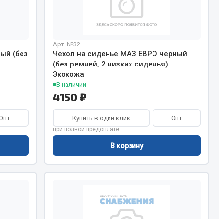
Запчасти КамАЗ
цепы
Арт. №32
Двигатель
епов
ый (без
Чехол на сиденье МАЗ ЕВРО черный
Система питания
(без ремней, 2 низких сиденья)
Экокожа
Система выпуска газа
В наличии
Система охлаждения
4150 ₽
Сцепление
Коробка передач
Опт
Купить в один клик
Опт
Коробка передач ZF
при полной предоплате
В корзину
Показать ещё
Весь раздел
Запчасти HOWO