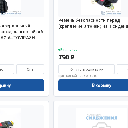
Показать ещё
Ремень безопасности перед
Весь раздел
универсальный
(крепление 3 точки) на 1 сиден
 кожа, влагостойкий
 BAG AUTOVIRAZH
инительные элементы
Инструмент
В наличии
Автомобильный инструмент
750 ₽
и переходники
Измерительный инструмент
ик
Опт
Купить в один клик
Крепежный инструмент
при полной предоплате
фты, гайки
Режущий инструмент
рзину
В корзину
Силовое оборудование
Слесарный инструмент
Столярный инструмент
Показать ещё
Весь раздел