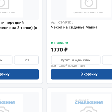
Двигатель
ий
Система питания
ти передний
Арт. CS-VRSDJ
итания
Система выпуска газа
Чехол на сиденье Майка
ение на 3 точки) (к-
пуска газа
Система охлаждения
хлаждения
Коробка передач
В наличии
Рулевое управление
1770 ₽
 система
Тормозная система
ик
Опт
Купить в один клик
Показать ещё
Показать ещё
при полной предоплате
Весь раздел
рзину
В корзину
сти FAW
Фильтры
JSB
Mann-filter