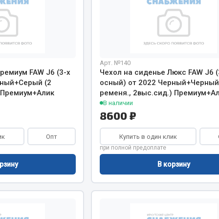
Арт. №140
ремиум FAW J6 (3-х
Чехол на сиденье Люкс FAW J6 (
рный+Серый (2
осный) от 2022 Черный+Черный
) Премиум+Алик
ременя., 2выс.сид.) Премиум+А
В наличии
8600 ₽
ик
Опт
Купить в один клик
при полной предоплате
рзину
В корзину