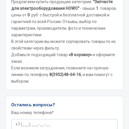
Предлагаем купить продукцию категории:
"Запчасти
Вымпела
для электрооборудования HOWO"
- свыше
1
товаров,
Показать ещё
цены от
0
руб. с быстрой и бесплатной доставкой и
гарантией по всей России. Отзывы, выбор по
Весь раздел
параметрам, производители, фото и технические
характеристики.
В этой категории вы можете сортировать товары по их
Смазочные материалы
свойствам через фильтр.
Добавьте подходящий товар
«В корзину»
и оформите
Масла
заказ.
Охладжающие жидкости
Если возникли затруднения, позвоните на горячую
линию по телефону
8(3952)48-64-16
, и вам помогут с
Технические жидкости
выбором.
Весь раздел
Остались вопросы?
МЕТИЗЫ
Ваш номер телефона*
Болты
Гайки