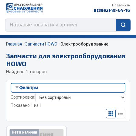
Позвонить
8(3952)48-64-16
Главная
Запчасти HOWO
Электрооборудование
Запчасти для электрооборудования
HOWO
Цепи противоскольжения
Найдено 1 товаров
ЦЕПИ РОССИЯ
Фильтры
ЦЕПИ BOHU (Китай)
Сортировка:
Изготовление цепей на колеса BOHU
Показано 1 из 1
QITONG
Весь раздел
Нет в наличии