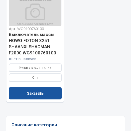
Отопители салона, подогреватели
Автономные воздушные отопители
Жидкостные подогреватели
Арт. WG9100760100
Отопители салона
Выключатель массы
HOWO FOTON 3251
Подогреватели тосола
SHAANXI SHACMAN
F2000 WG9100760100
Весь раздел
Нет в наличии
Купить в один клик
Автотовары
Опт
Автозвук
Заказать
Автокаталоги
Аксессуары автомобильные
Аптечки и знаки автомобильные
Брызговики
Описание категории
Вентиляторы кабины