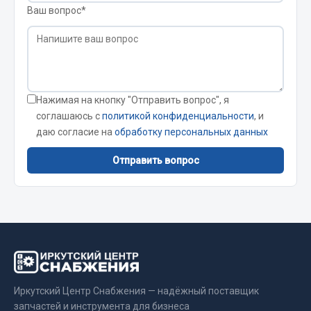
Ваш вопрос*
Кольца стопорные
Пресс-масленки
Пробки
Пружины
Хомуты
Нажимая на кнопку "Отправить вопрос", я
соглашаюсь с
политикой конфиденциальности
, и
Показать ещё
даю согласие на
обработку персональных данных
Весь раздел
Отправить вопрос
Соединительные элементы
Camozzi
Адаптеры и переходники
Тройники
Трубки, муфты, гайки
Иркутский Центр Снабжения — надёжный поставщик
Угольники
запчастей и инструмента для бизнеса