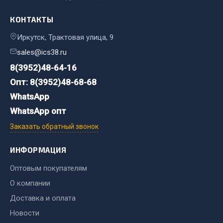
Фитинги
КОНТАКТЫ
Штуцеры
Иркутск, Трактовая улица, 9
Весь раздел
sales@ics38.ru
8(3952)48-64-16
Инструмент
Опт: 8(3952)48-68-68
WhatsApp
Автомобильный инструмент
WhatsApp опт
Измерительный инструмент
Заказать обратный звонок
Крепежный инструмент
Режущий инструмент
ИНФОРМАЦИЯ
Силовое оборудование
Оптовым покупателям
Слесарный инструмент
О компании
Столярный инструмент
Доставка и оплата
Показать ещё
Новости