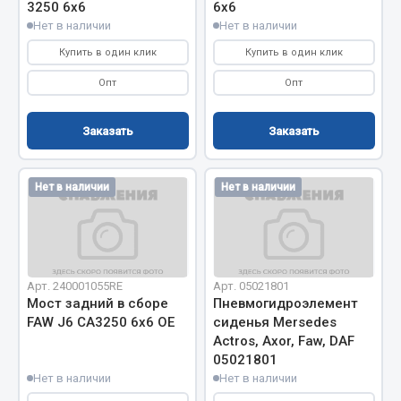
3250 6х6
6х6
Фитинги
Нет в наличии
Нет в наличии
Штуцеры
Купить в один клик
Купить в один клик
Весь раздел
Опт
Опт
Заказать
Заказать
Инструмент
Автомобильный инструмент
Нет в наличии
Нет в наличии
Измерительный инструмент
Крепежный инструмент
Режущий инструмент
Силовое оборудование
Арт. 240001055RE
Арт. 05021801
Мост задний в сборе
Пневмогидроэлемент
Слесарный инструмент
FAW J6 CA3250 6х6 OE
сиденья Mersedes
Столярный инструмент
Actros, Axor, Faw, DAF
05021801
Показать ещё
Нет в наличии
Нет в наличии