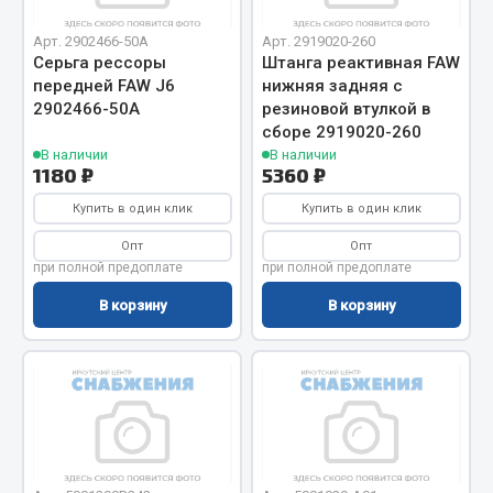
Вымпела
Арт. 2902466-50A
Арт. 2919020-260
Показать ещё
Серьга рессоры
Штанга реактивная FAW
передней FAW J6
нижняя задняя с
Весь раздел
2902466-50A
резиновой втулкой в
сборе 2919020-260
В наличии
В наличии
1180 ₽
5360 ₽
Смазочные материалы
Купить в один клик
Купить в один клик
Масла
Опт
Опт
Охладжающие жидкости
при полной предоплате
при полной предоплате
Технические жидкости
В корзину
В корзину
Весь раздел
МЕТИЗЫ
Болты
Гайки