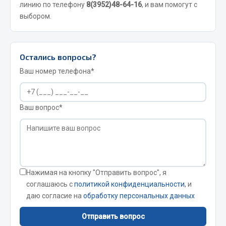
Показать ещё
линию по телефону
8(3952)48-64-16
, и вам помогут с
выбором.
Весь раздел
Остались вопросы?
Автомобильная электрика
Ваш номер телефона*
Автолампы
Блоки реле и предохранителей
Ваш вопрос*
Вилки нагрузочные
Выключатели и переключатели клавишные
Выключатели кнопочные
Выключатель массы
Изолента
Нажимая на кнопку "Отправить вопрос", я
соглашаюсь с
политикой конфиденциальности
, и
Показать ещё
даю согласие на
обработку персональных данных
Весь раздел
Отправить вопрос