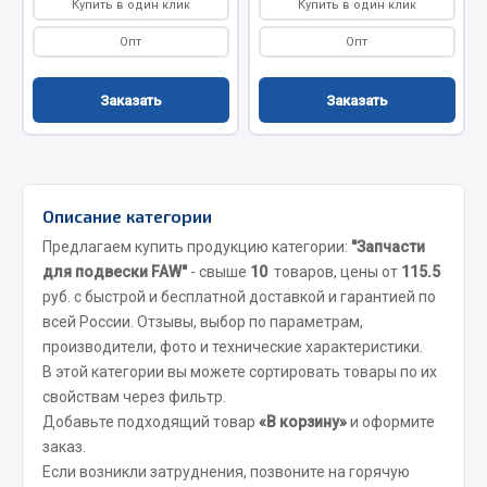
Купить в один клик
Купить в один клик
Весь раздел
Опт
Опт
Цепи подъёмные
Заказать
Заказать
Весь раздел
Описание категории
РТИ
Предлагаем купить продукцию категории:
"Запчасти
Кольца уплотнительные
для подвески FAW"
- свыше
10
товаров, цены от
115.5
руб. с быстрой и бесплатной доставкой и гарантией по
Лента конвейерная
всей России. Отзывы, выбор по параметрам,
Манжеты
производители, фото и технические характеристики.
Паронит
В этой категории вы можете сортировать товары по их
Патрубки
свойствам через фильтр.
Прокладки
Добавьте подходящий товар
«В корзину»
и оформите
Рукава высокого давления
заказ.
Если возникли затруднения, позвоните на горячую