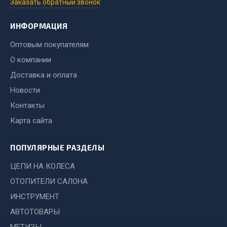
Заказать обратный звонок
Весь раздел
ИНФОРМАЦИЯ
Оптовым покупателям
Запчасти МАЗ
О компании
Система питания
Доставка и оплата
Подвеска
Новости
Тормозная система
Контакты
Двери
Карта сайта
Окно ветровое
Двигатель
ПОПУЛЯРНЫЕ РАЗДЕЛЫ
Электрооборудование
ЦЕПИ НА КОЛЕСА
Показать ещё
ОТОПИТЕЛИ САЛОНА
Весь раздел
ИНСТРУМЕНТ
АВТОТОВАРЫ
Запчасти Урал