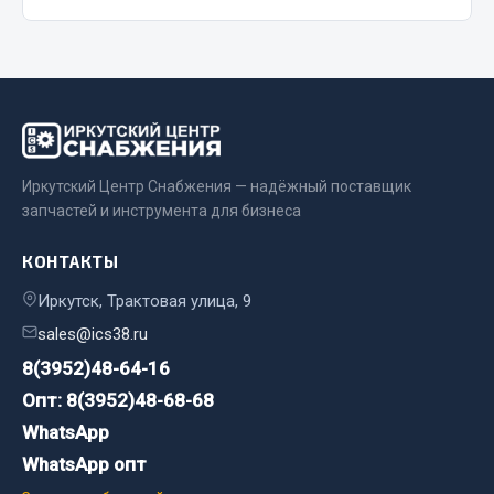
Запчасти на полуприцепы
Амортизаторы для полуприцепов
Весь раздел
Иркутский Центр Снабжения — надёжный поставщик
Запчасти КамАЗ
запчастей и инструмента для бизнеса
Двигатель
КОНТАКТЫ
Система питания
Иркутск, Трактовая улица, 9
Система выпуска газа
sales@ics38.ru
Система охлаждения
8(3952)48-64-16
Сцепление
Опт: 8(3952)48-68-68
Коробка передач
WhatsApp
Коробка передач ZF
WhatsApp опт
Показать ещё