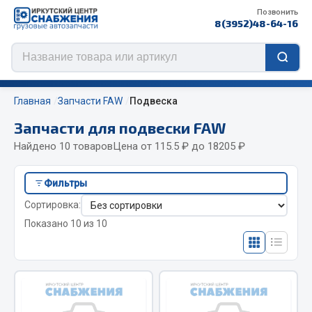
Позвонить
8(3952)48-64-16
Главная
Запчасти FAW
Подвеска
Запчасти для подвески FAW
Найдено 10 товаров
Цена от 115.5 ₽ до 18205 ₽
Цепи противоскольжения
Фильтры
ЦЕПИ РОССИЯ
Сортировка:
ЦЕПИ BOHU (Китай)
Показано 10 из 10
Изготовление цепей на колеса BOHU
QITONG
Весь раздел