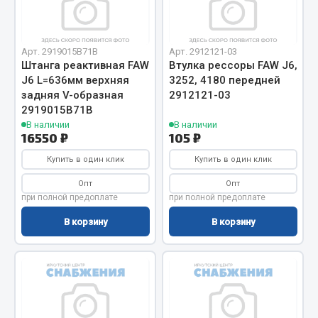
Отопители салона, подогреватели
Автономные воздушные отопители
Арт. 2919015B71B
Арт. 2912121-03
Жидкостные подогреватели
Штанга реактивная FAW
Втулка рессоры FAW J6,
J6 L=636мм верхняя
3252, 4180 передней
Отопители салона
задняя V-образная
2912121-03
Подогреватели тосола
2919015B71B
В наличии
В наличии
Весь раздел
16550 ₽
105 ₽
Купить в один клик
Купить в один клик
Автотовары
Опт
Опт
при полной предоплате
при полной предоплате
Автозвук
В корзину
В корзину
Автокаталоги
Аксессуары автомобильные
Аптечки и знаки автомобильные
Брызговики
Вентиляторы кабины