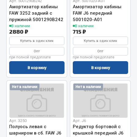
Арт. 5001290B242
Арт. 5001020-A01
Амортизатор кабины
Амортизатор кабины
Кольца стопорные
FAW 3252 задний с
FAW J6 передний
Пресс-масленки
пружиной 5001290B242
5001020-A01
Пробки
В наличии
В наличии
2880 ₽
715 ₽
Пружины
Хомуты
Купить в один клик
Купить в один клик
Опт
Опт
Показать ещё
при полной предоплате
при полной предоплате
Весь раздел
В корзину
В корзину
Соединительные элементы
Нет в наличии
Нет в наличии
Camozzi
Адаптеры и переходники
Тройники
Арт. 3250
Арт. J6
Трубки, муфты, гайки
Полуось левая с
Редуктор бортовой с
шарниром в сб. FAW J6
крышкой передний J6
Угольники