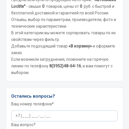
Отопители салона, подогреватели
Loctite"
- свыше
0
товаров, цены от
0
руб. с быстрой и
бесплатной доставкой и гарантией по всей России.
Автономные воздушные отопители
Отзывы, выбор по параметрам, производители, фото и
Жидкостные подогреватели
технические характеристики.
Отопители салона
В этой категории вы можете сортировать товары по их
свойствам через фильтр.
Подогреватели тосола
Добавьте подходящий товар
«В корзину»
и оформите
Весь раздел
заказ.
Если возникли затруднения, позвоните на горячую
линию по телефону
8(3952)48-64-16
, и вам помогут с
Автотовары
выбором.
Автозвук
Автокаталоги
Остались вопросы?
Аксессуары автомобильные
Ваш номер телефона*
Аптечки и знаки автомобильные
Брызговики
Вентиляторы кабины
Ваш вопрос*