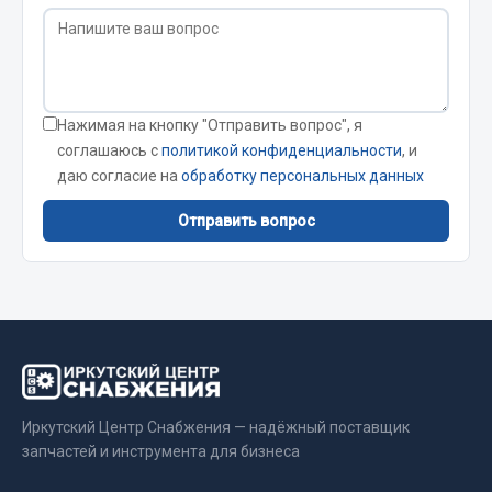
Вымпела
Показать ещё
Весь раздел
Нажимая на кнопку "Отправить вопрос", я
соглашаюсь с
политикой конфиденциальности
, и
Смазочные материалы
даю согласие на
обработку персональных данных
Отправить вопрос
Масла
Охладжающие жидкости
Технические жидкости
Весь раздел
МЕТИЗЫ
Иркутский Центр Снабжения — надёжный поставщик
запчастей и инструмента для бизнеса
Болты
Гайки