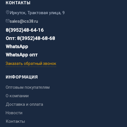
КОНТАКТЫ
Кольца стопорные
Иркутск, Трактовая улица, 9
Пресс-масленки
sales@ics38.ru
Пробки
8(3952)48-64-16
Пружины
Хомуты
Опт: 8(3952)48-68-68
WhatsApp
Показать ещё
WhatsApp опт
Весь раздел
Заказать обратный звонок
ИНФОРМАЦИЯ
Соединительные элементы
Оптовым покупателям
Camozzi
О компании
Адаптеры и переходники
Доставка и оплата
Тройники
Новости
Трубки, муфты, гайки
Контакты
Угольники