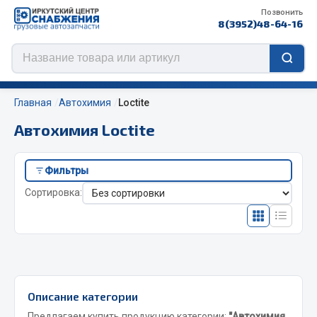
Позвонить
8(3952)48-64-16
Главная
Автохимия
Loctite
Автохимия Loctite
Цепи противоскольжения
Фильтры
ЦЕПИ РОССИЯ
Сортировка:
ЦЕПИ BOHU (Китай)
Изготовление цепей на колеса BOHU
QITONG
Весь раздел
Описание категории
Предлагаем купить продукцию категории:
"Автохимия