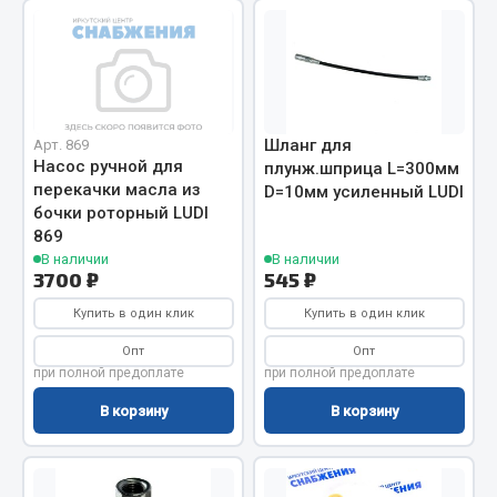
Весь раздел
Цепи подъёмные
Шланг для
Арт. 869
Весь раздел
Насос ручной для
плунж.шприца L=300мм
перекачки масла из
D=10мм усиленный LUDI
бочки роторный LUDI
РТИ
869
В наличии
В наличии
Кольца уплотнительные
3700 ₽
545 ₽
Лента конвейерная
Купить в один клик
Купить в один клик
Манжеты
Опт
Опт
Паронит
при полной предоплате
при полной предоплате
Патрубки
В корзину
В корзину
Прокладки
Рукава высокого давления