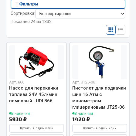
Отопители салона, подогреватели
Фильтры
Ремни и резинки багажные
Специальные приспособления
Сортировка:
Стяжки пружин
Съемники масляных фильтров
Автономные воздушные отопители
Показано 24 из 1332
Съемники подшипников
Съемники рулевых тяг
Жидкостные подогреватели
Отопители салона
Подогреватели тосола
Весь раздел
Автотовары
Арт. 866
Арт. JT25-06
Насос для перекачки
Пистолет для подкачки
Автозвук
топлива 24V 45л/мин
шин 16 Атм с
Автокаталоги
помповый LUDI 866
манометром
Аксессуары автомобильные
глицериновым JT25-06
В наличии
В наличии
Аптечки и знаки автомобильные
5930 ₽
1420 ₽
Брызговики
Купить в один клик
Купить в один клик
Вентиляторы кабины