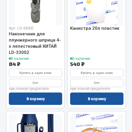
Показать ещё
Весь раздел
Канистра 20л пластик
Арт. LD-33002
Автомобильная электрика
Наконечник для
плунжерного шприца 4-
х лепестковый КИТАЙ
Автолампы
LD-33002
Блоки реле и предохранителей
В наличии
В наличии
84 ₽
540 ₽
Вилки нагрузочные
Выключатели и переключатели клавишные
Купить в один клик
Купить в один клик
Выключатели кнопочные
Опт
Опт
Выключатель массы
при полной предоплате
при полной предоплате
Изолента
В корзину
В корзину
Показать ещё
Весь раздел