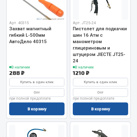
Двигатель
Мост задний
Арт. 40315
Арт. JT25-24
Захват магнитный
Пистолет для подкачки
Система питания
гибкий L-500мм
шин 16 Атм с
Система выпуска газа
АвтоДело 40315
манометром
Система охлаждения
глицериновым и
Сцепление
штуцером JIECTE JT25-
24
Тормозная система
В наличии
В наличии
288 ₽
1210 ₽
Показать ещё
Купить в один клик
Купить в один клик
Весь раздел
Опт
Опт
при полной предоплате
при полной предоплате
Запчасти ЯМЗ
В корзину
В корзину
Двигатель
Система питания