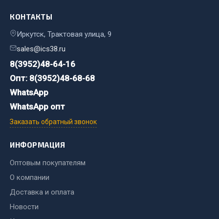
Весь раздел
КОНТАКТЫ
Иркутск, Трактовая улица, 9
Хозтовары
sales@ics38.ru
8(3952)48-64-16
Горелки, баллоны, плитки газовые
Замки
Опт: 8(3952)48-68-68
Лампы паяльные, керосиновые
WhatsApp
Сантехника
WhatsApp опт
Спецодежда
Заказать обратный звонок
Лестницы, стремянки
Товары для дома
ИНФОРМАЦИЯ
Оптовым покупателям
Весь раздел
О компании
Доставка и оплата
Шиномонтаж
Новости