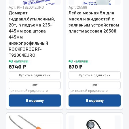
Арт. RF-T92004EURO
Арт. 26588
Весь раздел
Домкрат
Лейка мерная 5л для
ef60c285d8d5)
гидравл.бутылочный,
масел и жидкостей с
20т, h подъема 235-
заливным устройством
Запчасти МАЗ
445мм ход штока
пластмассовая 26588
ef60c285d8fd)
445мм
Система питания
низкопрофильный
Подвеска
ROCKFORCE RF-
Тормозная система
T92004EURO
В наличии
В наличии
Двери
6740 ₽
670 ₽
Окно ветровое
Купить в один клик
Купить в один клик
Двигатель
Опт
Опт
Электрооборудование
при полной предоплате
при полной предоплате
Показать ещё
В корзину
В корзину
Весь раздел
Запчасти Урал