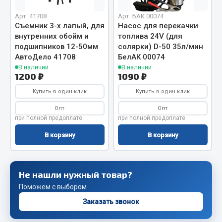
Весь раздел
Арт. 41708
Арт. БАК.00074
Съемник 3-х лапый, для
Насос для перекачки
Запчасти FAW
внутренних обойм и
топлива 24V (для
подшипников 12-50мм
солярки) D-50 35л/мин
АвтоДело 41708
БелАК 00074
Подвеска
В наличии
В наличии
Двигатель
1200 ₽
1090 ₽
Система охлаждения
Купить в один клик
Купить в один клик
Сцепление
Опт
Опт
Ось передняя
при полной предоплате
при полной предоплате
Тормозная система
В корзину
В корзину
Электрооборудование
Показать ещё
Не нашли нужный товар?
Весь раздел
Поможем с выбором
Заказать звонок
Фильтры