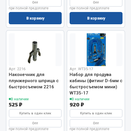
Опт
Опт
Вымпела
при полной предоплате
при полной предоплате
Показать ещё
В корзину
В корзину
Весь раздел
Смазочные материалы
Масла
Охладжающие жидкости
Арт. 2216
Арт. WT35-17
Наконечник для
Набор для продува
Технические жидкости
плунжерного шприца с
кабины (фитинг D-6мм с
быстросъемом 2216
быстросъемом мини)
Весь раздел
WT35-17
В наличии
В наличии
525 ₽
920 ₽
МЕТИЗЫ
Купить в один клик
Купить в один клик
Болты
Опт
Опт
при полной предоплате
при полной предоплате
Гайки