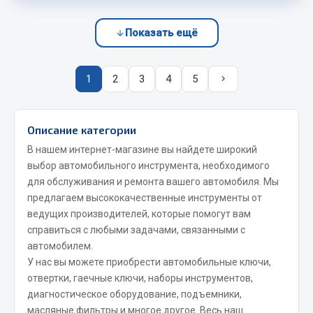
com/photo-
JSB
Показать ещё
Mann-filter
com/photo-
Vic
1
2
3
4
5
Автоторг
Дифа
Цитрон
Описание категории
Фильтры DONALDSON
В нашем интернет-магазине вы найдете широкий
Показать ещё
выбор автомобильного инструмента, необходимого
для обслуживания и ремонта вашего автомобиля. Мы
Весь раздел
предлагаем высококачественные инструменты от
ведущих производителей, которые помогут вам
справиться с любыми задачами, связанными с
Всё для сварки
автомобилем.
У нас вы можете приобрести автомобильные ключи,
Газосварка
отвертки, гаечные ключи, наборы инструментов,
Маски, краги сварщика
диагностическое оборудование, подъемники,
Сварочное оборудование
масляные фильтры и многое другое. Весь наш