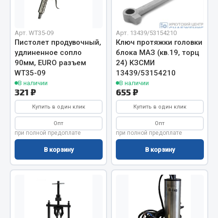
Сцепление
Показать ещё
Арт. WT35-09
Арт. 13439/53154210
Пистолет продувочный,
Ключ протяжки головки
Весь раздел
удлиненное сопло
блока МАЗ (кв.19, торц
90мм, EURO разъем
24) КЗСМИ
WT35-09
13439/53154210
Запчасти SHAANXI (SHACMAN)
В наличии
В наличии
321 ₽
655 ₽
Система питания
Купить в один клик
Купить в один клик
Тормозная система
Опт
Опт
Колеса и шины
при полной предоплате
при полной предоплате
Система охлаждения
В корзину
В корзину
Подвеска
Кабина
Оперение кабины
Показать ещё