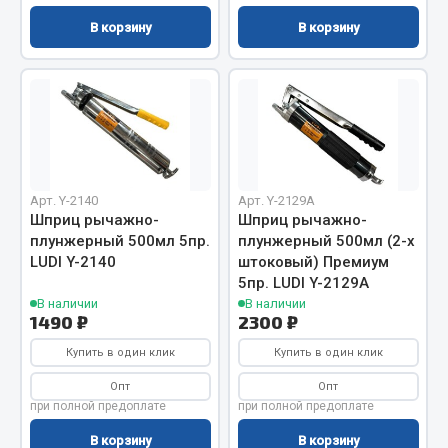
Кольца стопорные
В корзину
В корзину
Пресс-масленки
Пробки
Пружины
Хомуты
Показать ещё
Арт. Y-2140
Арт. Y-2129A
Весь раздел
Шприц рычажно-
Шприц рычажно-
плунжерный 500мл 5пр.
плунжерный 500мл (2-х
LUDI Y-2140
штоковый) Премиум
Соединительные элементы
5пр. LUDI Y-2129A
В наличии
В наличии
1490 ₽
2300 ₽
Camozzi
Купить в один клик
Купить в один клик
Адаптеры и переходники
Тройники
Опт
Опт
при полной предоплате
при полной предоплате
Трубки, муфты, гайки
Угольники
В корзину
В корзину