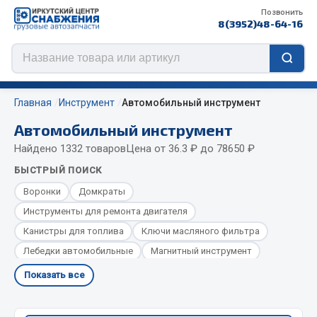
Позвонить
8(3952)48-64-16
Главная
Инструмент
Автомобильный инструмент
Автомобильный инструмент
Найдено 1332 товаров
Цена от 36.3 ₽ до 78650 ₽
Цепи противоскольжения
БЫСТРЫЙ ПОИСК
ЦЕПИ РОССИЯ
Воронки
Домкраты
ЦЕПИ BOHU (Китай)
Инструменты для ремонта двигателя
Изготовление цепей на колеса BOHU
Канистры для топлива
Ключи масляного фильтра
QITONG
Лебедки автомобильные
Магнитный инструмент
Масленки
Моечные машины
Показать все
Весь раздел
Насосы для перекачки жидкостей, пистолеты топливораздаточн
Пневмоинструмент
Пробники автомобильные