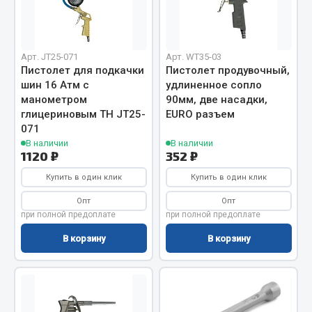
Система выпуска газа
Система охлаждения
Коробка передач
Арт. JT25-071
Арт. WT35-03
Рулевое управление
Пистолет для подкачки
Пистолет продувочный,
Тормозная система
шин 16 Атм с
удлиненное сопло
манометром
90мм, две насадки,
Показать ещё
глицериновым TH JT25-
EURO разъем
071
Весь раздел
В наличии
В наличии
1120 ₽
352 ₽
Купить в один клик
Купить в один клик
Запчасти HOWO
Опт
Опт
Тормозная система
при полной предоплате
при полной предоплате
Двигатель
В корзину
В корзину
Подвеска
Система питания
Система выпуска газа
Система охлаждения