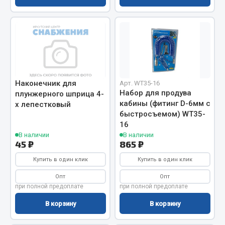
Фитинги
Штуцеры
Весь раздел
Инструмент
Наконечник для
Арт. WT35-16
Набор для продува
плунжерного шприца 4-
кабины (фитинг D-6мм с
х лепестковый
Автомобильный инструмент
быстросъемом) WT35-
Измерительный инструмент
16
Крепежный инструмент
В наличии
В наличии
45 ₽
865 ₽
Режущий инструмент
Силовое оборудование
Купить в один клик
Купить в один клик
Слесарный инструмент
Опт
Опт
Столярный инструмент
при полной предоплате
при полной предоплате
В корзину
В корзину
Показать ещё