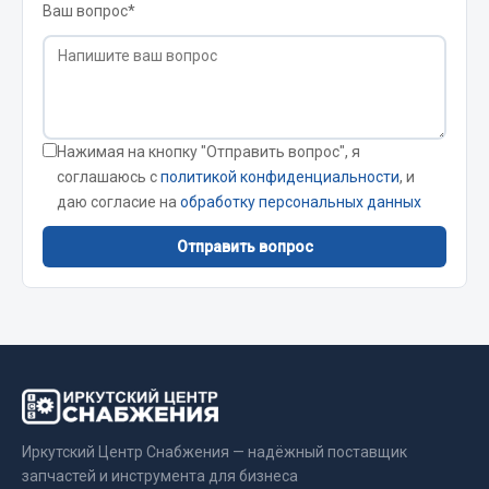
Стропы
Ваш вопрос*
Стяжки
Тросы
Весь раздел
Нажимая на кнопку "Отправить вопрос", я
соглашаюсь с
политикой конфиденциальности
, и
Автохимия
даю согласие на
обработку персональных данных
3 ton
Отправить вопрос
Abro
Agat auto
Alteco
Aвтосил
Chevron
Cosmo
Иркутский Центр Снабжения — надёжный поставщик
Показать ещё
запчастей и инструмента для бизнеса