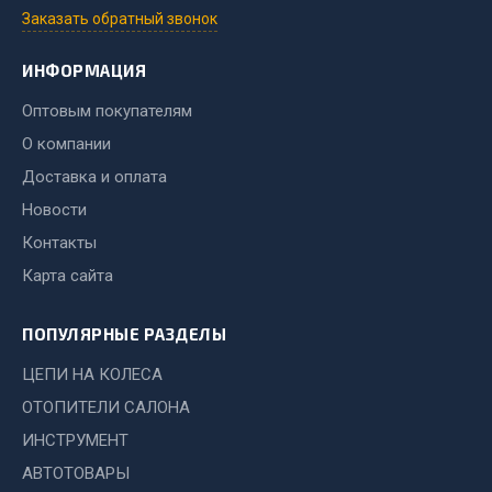
Заказать обратный звонок
Двигатель
ИНФОРМАЦИЯ
Мост задний
Система питания
Оптовым покупателям
Система выпуска газа
О компании
Система охлаждения
Доставка и оплата
Сцепление
Новости
Тормозная система
Контакты
Показать ещё
Карта сайта
Весь раздел
ПОПУЛЯРНЫЕ РАЗДЕЛЫ
ЦЕПИ НА КОЛЕСА
Запчасти ЯМЗ
ОТОПИТЕЛИ САЛОНА
Двигатель
ИНСТРУМЕНТ
Система питания
АВТОТОВАРЫ