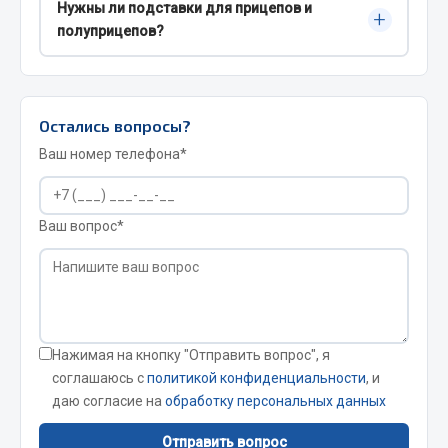
Нужны ли подставки для прицепов и
подставки, чтобы зафиксировать автомобиль.
+
количество точек опоры. Берите запас по
Запчасти на полуприцепы
полуприцепов?
грузоподъёмности, особенно для
коммерческого транспорта и работ на неровных
Да, при работах с узлами ходовой части и
Амортизаторы для полуприцепов
площадках.
тормозной системой устойчивое положение
прицепной техники критично. Подставки
Весь раздел
Остались вопросы?
помогают безопасно зафиксировать агрегат.
Ваш номер телефона*
Запчасти КамАЗ
Ваш вопрос*
Двигатель
Система питания
Система выпуска газа
Система охлаждения
Сцепление
Нажимая на кнопку "Отправить вопрос", я
Коробка передач
соглашаюсь с
политикой конфиденциальности
, и
Коробка передач ZF
даю согласие на
обработку персональных данных
Показать ещё
Отправить вопрос