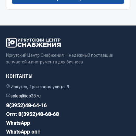
Весь раздел
Запчасти МАЗ
Система питания
Подвеска
Иркутский Центр Снабжения — надёжный поставщик
Тормозная система
запчастей и инструмента для бизнеса
Двери
Окно ветровое
КОНТАКТЫ
Двигатель
Иркутск, Трактовая улица, 9
Электрооборудование
sales@ics38.ru
Показать ещё
8(3952)48-64-16
Опт: 8(3952)48-68-68
Весь раздел
WhatsApp
WhatsApp опт
Запчасти Урал