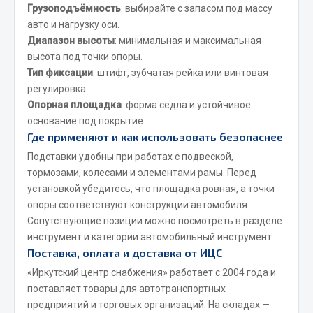
Весь раздел
Грузоподъёмность
: выбирайте с запасом под массу
авто и нагрузку оси.
Диапазон высоты
: минимальная и максимальная
Цепи подъёмные
высота под точки опоры.
Тип фиксации
: штифт, зубчатая рейка или винтовая
регулировка.
Весь раздел
Опорная площадка
: форма седла и устойчивое
основание под покрытие.
Где применяют и как использовать безопаснее
РТИ
Подставки удобны при работах с подвеской,
тормозами, колесами и элементами рамы. Перед
Кольца уплотнительные
установкой убедитесь, что площадка ровная, а точки
Лента конвейерная
опоры соответствуют конструкции автомобиля.
Манжеты
Сопутствующие позиции можно посмотреть в разделе
Паронит
инструмент
и категории
автомобильный инструмент
.
Патрубки
Поставка, оплата и доставка от ИЦС
Прокладки
«Иркутский центр снабжения» работает с 2004 года и
Рукава высокого давления
поставляет товары для автотранспортных
предприятий и торговых организаций. На складах —