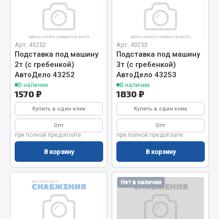
Отопители салона, подогреватели
Автономные воздушные отопители
Жидкостные подогреватели
Арт. 43252
Арт. 43253
Подставка под машину
Подставка под машину
Отопители салона
2т (с гребенкой)
3т (с гребенкой)
Подогреватели тосола
АвтоДело 43252
АвтоДело 43253
В наличии
В наличии
Весь раздел
1570 ₽
1830 ₽
Купить в один клик
Купить в один клик
Автотовары
Опт
Опт
при полной предоплате
при полной предоплате
Автозвук
В корзину
В корзину
Автокаталоги
Аксессуары автомобильные
Нет в наличии
Аптечки и знаки автомобильные
Брызговики
Вентиляторы кабины