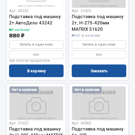
Вымпела
Арт. 43242
Арт. 51620
Показать ещё
Подставка под машину
Подставка под машину
2т АвтоДело 43242
2т, H-275-420мм
Весь раздел
MATRIX 51620
В наличии
880 ₽
Нет в наличии
Купить в один клик
Купить в один клик
Смазочные материалы
Опт
Опт
при полной предоплате
Масла
Охладжающие жидкости
В корзину
Заказать
Технические жидкости
Нет в наличии
Нет в наличии
Весь раздел
МЕТИЗЫ
Арт. 51623
Арт. 56960
Болты
Подставка под машину
Подставка под машину
Гайки