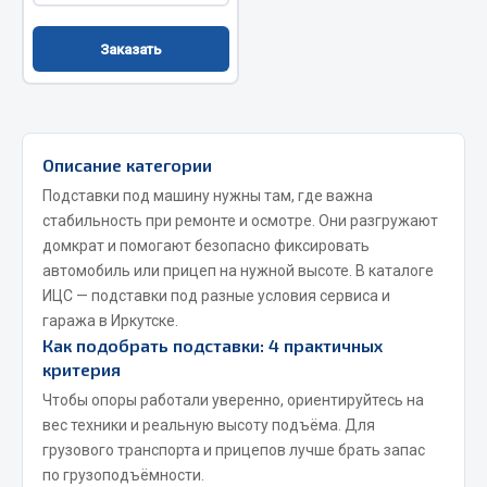
Фитинги
Штуцеры
Заказать
Весь раздел
Описание категории
Инструмент
Подставки под машину нужны там, где важна
стабильность при ремонте и осмотре. Они разгружают
Автомобильный инструмент
домкрат и помогают безопасно фиксировать
Измерительный инструмент
автомобиль или прицеп на нужной высоте. В каталоге
Крепежный инструмент
ИЦС — подставки под разные условия сервиса и
Режущий инструмент
гаража в Иркутске.
Как подобрать подставки: 4 практичных
Силовое оборудование
критерия
Слесарный инструмент
Чтобы опоры работали уверенно, ориентируйтесь на
Столярный инструмент
вес техники и реальную высоту подъёма. Для
Показать ещё
грузового транспорта и прицепов лучше брать запас
по грузоподъёмности.