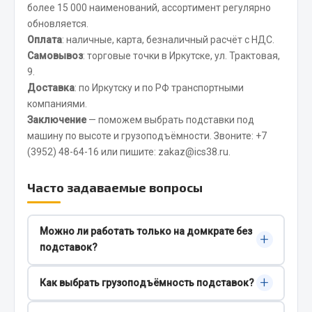
Показать ещё
более 15 000 наименований, ассортимент регулярно
обновляется.
Весь раздел
Оплата
: наличные, карта, безналичный расчёт с НДС.
Самовывоз
: торговые точки в Иркутске, ул. Трактовая,
9.
Автомобильная электрика
Доставка
: по Иркутску и по РФ транспортными
компаниями.
Автолампы
Заключение
— поможем выбрать подставки под
Блоки реле и предохранителей
машину по высоте и грузоподъёмности. Звоните:
+7
(3952) 48-64-16
или пишите:
zakaz@ics38.ru
.
Вилки нагрузочные
Выключатели и переключатели клавишные
Часто задаваемые вопросы
Выключатели кнопочные
Выключатель массы
Изолента
Можно ли работать только на домкрате без
+
подставок?
Показать ещё
Домкрат предназначен для подъёма, а не для
+
Как выбрать грузоподъёмность подставок?
Весь раздел
удержания нагрузки длительное время. Для
ремонта и осмотра безопаснее использовать
Ориентируйтесь на массу автомобиля и