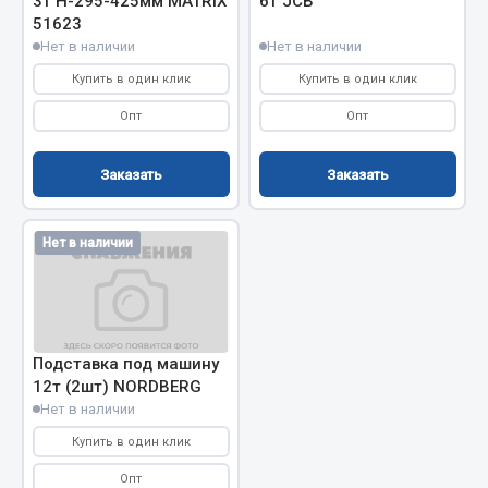
3т H-295-425мм MATRIX
6т JCB
51623
Кольца стопорные
Нет в наличии
Нет в наличии
Пресс-масленки
Купить в один клик
Купить в один клик
Пробки
Пружины
Опт
Опт
Хомуты
Заказать
Заказать
Показать ещё
Весь раздел
Нет в наличии
Соединительные элементы
Camozzi
Подставка под машину
12т (2шт) NORDBERG
Адаптеры и переходники
Нет в наличии
Тройники
Купить в один клик
Трубки, муфты, гайки
Угольники
Опт