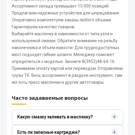
Ассортимент склада превышает 15 000 позиций.
Запчасти на полуприцепы
Предлагаем надежные устройства для шприцевания.
Оперативно комплектуем заказы любого объема.
Амортизаторы для полуприцепов
Гарантируем качество товаров.
Выбирайте масленку в зависимости от типа узла и
Весь раздел
используемой смазки. Обратите внимание на резьбу
наконечника и объем емкости. Для труднодоступных
мест подходят гибкие шланги. Менеджер поможет
Запчасти КамАЗ
определиться с моделью. Звоните 8(3952)48‑64‑16.
Принимаем оплату картой или переводом. Отправляем
Двигатель
грузы ТК. Весь ассортимент в разделе
инструмент
, там
Система питания
же есть
пресс-масленки
и другие
автотовары
.
Система выпуска газа
Система охлаждения
Часто задаваемые вопросы
Сцепление
Коробка передач
+
Какую смазку заливать в масленку?
Коробка передач ZF
Используйте смазку, рекомендованную
Показать ещё
+
Есть ли запасные картриджи?