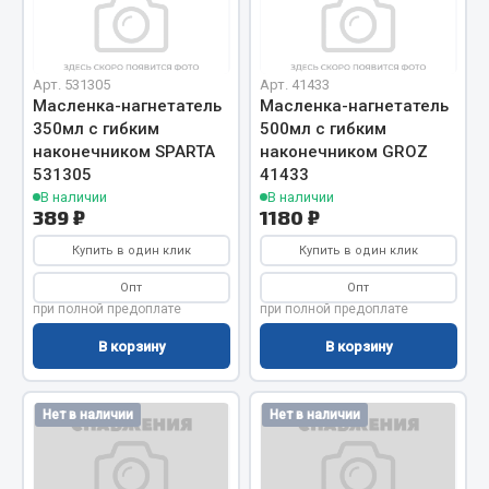
Вымпела
Показать ещё
Арт. 531305
Арт. 41433
Весь раздел
Масленка-нагнетатель
Масленка-нагнетатель
350мл с гибким
500мл с гибким
наконечником SPARTA
наконечником GROZ
Смазочные материалы
531305
41433
В наличии
В наличии
389 ₽
1180 ₽
Масла
Купить в один клик
Купить в один клик
Охладжающие жидкости
Технические жидкости
Опт
Опт
при полной предоплате
при полной предоплате
Весь раздел
В корзину
В корзину
МЕТИЗЫ
Нет в наличии
Нет в наличии
Болты
Гайки