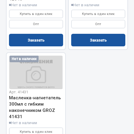
Весь раздел
Нет в наличии
Нет в наличии
Купить в один клик
Купить в один клик
Цепи подъёмные
Опт
Опт
Заказать
Заказать
Весь раздел
Нет в наличии
РТИ
Кольца уплотнительные
Лента конвейерная
Манжеты
Арт. 41431
Масленка-нагнетатель
Паронит
300мл с гибким
Патрубки
наконечником GROZ
Прокладки
41431
Рукава высокого давления
Нет в наличии
Купить в один клик