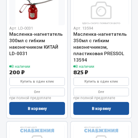
Отопители салона, подогреватели
Автономные воздушные отопители
Жидкостные подогреватели
Арт. LD-0031
Арт. 13594
Масленка-нагнетатель
Масленка-нагнетатель
Отопители салона
300мл с гибким
350мл с гибким
Подогреватели тосола
наконечником КИТАЙ
наконечником,
LD-0031
пластиковая PRESSOL
Весь раздел
13594
В наличии
В наличии
200 ₽
825 ₽
Автотовары
Купить в один клик
Купить в один клик
Автозвук
Опт
Опт
при полной предоплате
при полной предоплате
Автокаталоги
Аксессуары автомобильные
ef60c285d8fd)
В корзину
В корзину
Аптечки и знаки автомобильные
Брызговики
Вентиляторы кабины