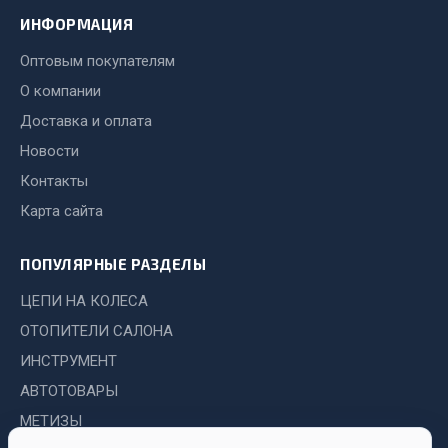
Система выпуска газа
ИНФОРМАЦИЯ
Система охлаждения
Коробка передач
Оптовым покупателям
Рулевое управление
О компании
Тормозная система
Доставка и оплата
Новости
Показать ещё
Контакты
Весь раздел
Карта сайта
Запчасти HOWO
ПОПУЛЯРНЫЕ РАЗДЕЛЫ
ЦЕПИ НА КОЛЕСА
Тормозная система
ОТОПИТЕЛИ САЛОНА
Двигатель
ИНСТРУМЕНТ
Подвеска
Система питания
АВТОТОВАРЫ
Система выпуска газа
МЕТИЗЫ
Система охлаждения