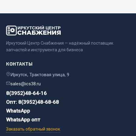
Двигатель
Мост задний
Система питания
Система выпуска газа
Иркутский Центр Снабжения — надёжный поставщик
Система охлаждения
запчастей и инструмента для бизнеса
Сцепление
Тормозная система
КОНТАКТЫ
Показать ещё
Иркутск, Трактовая улица, 9
sales@ics38.ru
Весь раздел
8(3952)48-64-16
Опт: 8(3952)48-68-68
Запчасти ЯМЗ
WhatsApp
WhatsApp опт
Двигатель
Заказать обратный звонок
Система питания