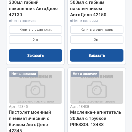
300мл гибкий
500мл с гибким
Фитинги
наконечник АвтоДело
наконечником
Штуцеры
42130
АвтоДело 42150
Нет в наличии
Нет в наличии
Весь раздел
Купить в один клик
Купить в один клик
Опт
Опт
Инструмент
Заказать
Заказать
Автомобильный инструмент
Измерительный инструмент
Нет в наличии
Нет в наличии
Крепежный инструмент
Режущий инструмент
Силовое оборудование
Слесарный инструмент
Арт. 42345
Арт. 13438
Столярный инструмент
Пистолет моечный
Масленка-нагнетатель
пневматический с
300мл с трубкой
Показать ещё
бачком АвтоДело
PRESSOL 13438
42345