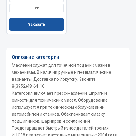
Показать ещё
Опт
Весь раздел
Заказать
Автомобильная электрика
Автолампы
Описание категории
Блоки реле и предохранителей
Масленки служат для точечной подачи смазки в
Вилки нагрузочные
механизмы. В наличии ручные и пневматические
Выключатели и переключатели клавишные
варианты. Доставка по Иркутску. Звоните
Выключатели кнопочные
8(3952)48‑64‑16
.
Выключатель массы
Категория включает пресс-масленки, шприги и
Изолента
емкости для технических масел. Оборудование
используется при техническом обслуживании
Показать ещё
автомобилей и станков. Обеспечивает смазку
подшипников, шарниров и сочленений.
Весь раздел
Предотвращает быстрый износ деталей трения.
ИЦС38 реализует расходные материалы с 2004 года.