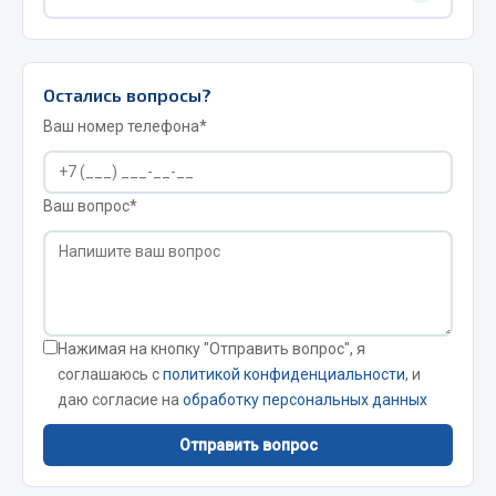
производителем механизма, обычно это
литол-24.
Весь раздел
Да, в каталоге есть заправочные картриджи и
смазочные патроны.
Остались вопросы?
Запчасти МАЗ
Ваш номер телефона*
Система питания
Подвеска
Ваш вопрос*
Тормозная система
Двери
Окно ветровое
Двигатель
Электрооборудование
Нажимая на кнопку "Отправить вопрос", я
Показать ещё
соглашаюсь с
политикой конфиденциальности
, и
даю согласие на
обработку персональных данных
Весь раздел
Отправить вопрос
Запчасти Урал