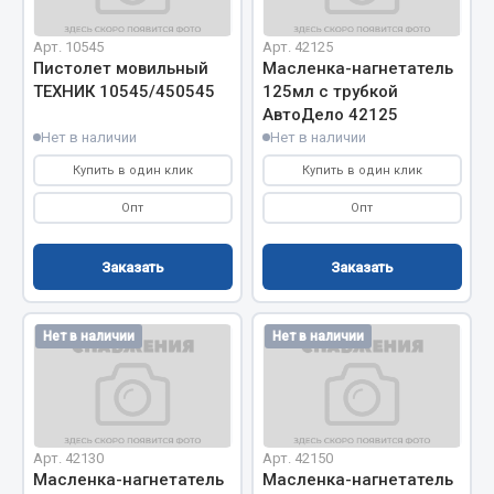
Кольца стопорные
Арт. 10545
Арт. 42125
Пресс-масленки
Пистолет мовильный
Масленка-нагнетатель
Пробки
ТЕХНИК 10545/450545
125мл с трубкой
АвтоДело 42125
Пружины
Нет в наличии
Нет в наличии
Хомуты
Купить в один клик
Купить в один клик
Показать ещё
Опт
Опт
Весь раздел
Заказать
Заказать
Соединительные элементы
Нет в наличии
Нет в наличии
Camozzi
Адаптеры и переходники
Тройники
Трубки, муфты, гайки
Арт. 42130
Арт. 42150
Масленка-нагнетатель
Масленка-нагнетатель
Угольники