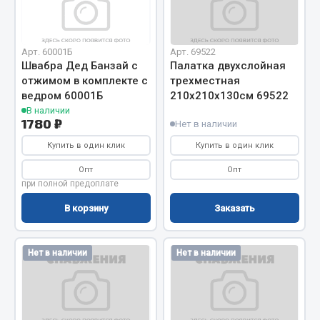
Отопители салона, подогреватели
Автономные воздушные отопители
Арт. 60001Б
Арт. 69522
Жидкостные подогреватели
Швабра Дед Банзай с
Палатка двухслойная
отжимом в комплекте с
трехместная
Отопители салона
ведром 60001Б
210х210х130см 69522
Подогреватели тосола
В наличии
1780 ₽
Нет в наличии
Весь раздел
Купить в один клик
Купить в один клик
Опт
Опт
Автотовары
при полной предоплате
В корзину
Заказать
Автозвук
Автокаталоги
Аксессуары автомобильные
Нет в наличии
Нет в наличии
Аптечки и знаки автомобильные
Брызговики
Вентиляторы кабины