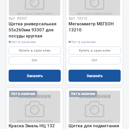
Весь раздел
Арт. 93307
Арт. 13210
Цепи подъёмные
Щетка универсальная
Мегаомметр МЕГЕОН
55х260мм 93307 для
13210
посуды круглая
Весь раздел
Нет в наличии
Нет в наличии
Купить в один клик
Купить в один клик
РТИ
Опт
Опт
Кольца уплотнительные
Заказать
Заказать
Лента конвейерная
Манжеты
Нет в наличии
Нет в наличии
Паронит
Патрубки
Прокладки
Рукава высокого давления
Краска Эмаль НЦ 132
Щетка для подметания