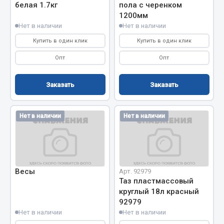
Показать ещё
белая 1.7кг
пола с черенком
1200мм
Весь раздел
Нет в наличии
Нет в наличии
Купить в один клик
Купить в один клик
Автомобильная электрика
Опт
Опт
Автолампы
Заказать
Заказать
Блоки реле и предохранителей
Вилки нагрузочные
Нет в наличии
Нет в наличии
Выключатели и переключатели клавишные
Выключатели кнопочные
Выключатель массы
Изолента
Весы
Арт. 92979
Таз пластмассовый
Показать ещё
круглый 18л красный
92979
Весь раздел
Нет в наличии
Нет в наличии