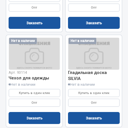
Кольца стопорные
Опт
Опт
Пресс-масленки
Пробки
Заказать
Заказать
Пружины
Хомуты
Нет в наличии
Нет в наличии
Показать ещё
Весь раздел
Гладильная доска
Арт. 93114
Чехол для одежды
SILVIA
Соединительные элементы
Нет в наличии
Нет в наличии
Купить в один клик
Купить в один клик
Camozzi
Адаптеры и переходники
Опт
Опт
Тройники
Трубки, муфты, гайки
Заказать
Заказать
Угольники