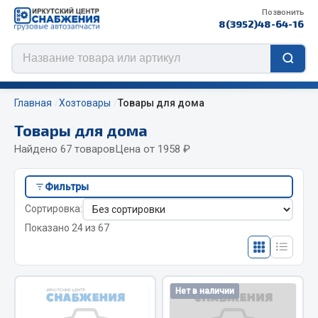
Позвонить
8(3952)48-64-16
Главная
Хозтовары
Товары для дома
Товары для дома
Найдено 67 товаров
Цена от 1958 ₽
Цепи противоскольжения
Фильтры
ЦЕПИ РОССИЯ
Сортировка:
ЦЕПИ BOHU (Китай)
Показано 24 из 67
Изготовление цепей на колеса BOHU
QITONG
Весь раздел
Нет в наличии