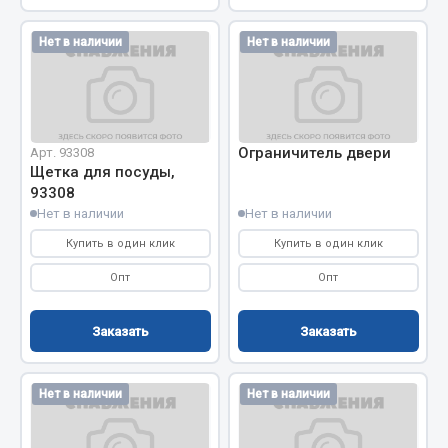
Весь раздел
Нет в наличии
Нет в наличии
Запчасти МАЗ
Система питания
Ограничитель двери
Арт. 93308
Подвеска
Щетка для посуды,
Тормозная система
93308
Нет в наличии
Нет в наличии
Двери
Окно ветровое
Купить в один клик
Купить в один клик
Двигатель
Опт
Опт
Электрооборудование
Заказать
Заказать
Показать ещё
Весь раздел
Нет в наличии
Нет в наличии
Запчасти Урал