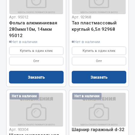
Двигатель
Арт. 95012
Арт. 92968
Мост задний
Фольга алюминиевая
Таз пластмассовый
Система питания
280ммх10м, 14мкм
круглый 6,5л 92968
95012
Система выпуска газа
Нет в наличии
Нет в наличии
Система охлаждения
Купить в один клик
Купить в один клик
Сцепление
Тормозная система
Опт
Опт
Показать ещё
Заказать
Заказать
Весь раздел
Нет в наличии
Нет в наличии
Запчасти ЯМЗ
Двигатель
Система питания
Шарнир гаражный d-32
Арт. 93304