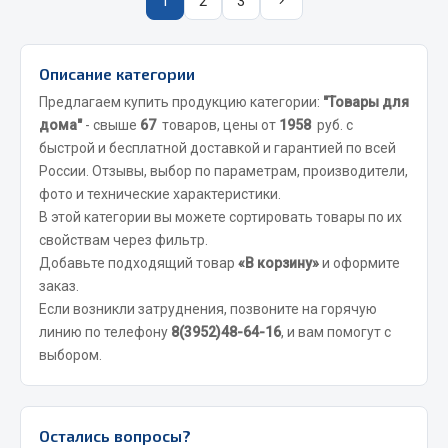
1
2
3
Сцепление
Показать ещё
Описание категории
Предлагаем купить продукцию категории:
"Товары для
Весь раздел
дома"
- свыше
67
товаров, цены от
1958
руб. с
быстрой и бесплатной доставкой и гарантией по всей
Запчасти SHAANXI (SHACMAN)
России. Отзывы, выбор по параметрам, производители,
фото и технические характеристики.
Система питания
В этой категории вы можете сортировать товары по их
Тормозная система
свойствам через фильтр.
Добавьте подходящий товар
«В корзину»
и оформите
Колеса и шины
заказ.
Система охлаждения
Если возникли затруднения, позвоните на горячую
Подвеска
линию по телефону
8(3952)48-64-16
, и вам помогут с
Кабина
выбором.
Оперение кабины
Показать ещё
Остались вопросы?