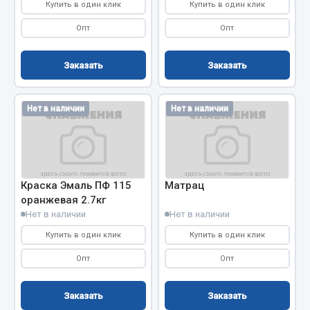
Купить в один клик
Купить в один клик
Запчасти на полуприцепы
Опт
Опт
Амортизаторы для полуприцепов
Заказать
Заказать
Весь раздел
Нет в наличии
Нет в наличии
Запчасти КамАЗ
Двигатель
Система питания
Краска Эмаль ПФ 115
Матрац
Система выпуска газа
оранжевая 2.7кг
Нет в наличии
Нет в наличии
Система охлаждения
Сцепление
Купить в один клик
Купить в один клик
Коробка передач
Опт
Опт
Коробка передач ZF
Заказать
Заказать
Показать ещё