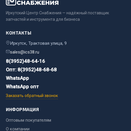
JSB
Иркутский Центр Снабжения — надёжный поставщик
Mann-filter
запчастей и инструмента для бизнеса
Vic
КОНТАКТЫ
Автоторг
Дифа
Иркутск, Трактовая улица, 9
Цитрон
sales@ics38.ru
Фильтры DONALDSON
8(3952)48-64-16
Показать ещё
Опт: 8(3952)48-68-68
WhatsApp
Весь раздел
WhatsApp опт
Заказать обратный звонок
Всё для сварки
ИНФОРМАЦИЯ
Газосварка
Оптовым покупателям
Маски, краги сварщика
О компании
Сварочное оборудование