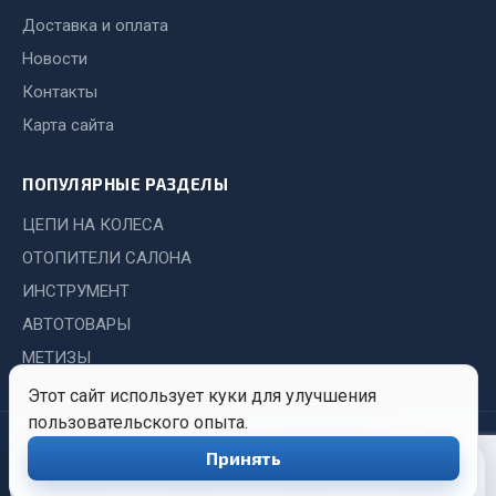
Сварочные материалы
Доставка и оплата
Новости
Весь раздел
Контакты
Карта сайта
CUMMINS HAFFEN
ПОПУЛЯРНЫЕ РАЗДЕЛЫ
Весь раздел
ЦЕПИ НА КОЛЕСА
ОТОПИТЕЛИ САЛОНА
ИНСТРУМЕНТ
Подшипники
АВТОТОВАРЫ
МЕТИЗЫ
Весь раздел
Этот сайт использует куки для улучшения
пользовательского опыта.
Стяжки, тросы, канаты
© 2026 Иркутский Центр
Политика
Обработка
Принять
0
Снабжения. Все права
конфиденциальности
персональных
защищены.
данных
Главная
Каталог
Войти
Корзина