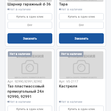
Вымпела
Шарнир гаражный d-36
Тара
Нет в наличии
Нет в наличии
Показать ещё
Купить в один клик
Купить в один клик
Весь раздел
Опт
Опт
Заказать
Заказать
Смазочные материалы
Масла
Нет в наличии
Нет в наличии
Охладжающие жидкости
Технические жидкости
Весь раздел
Арт. 92990,92991,92992
Арт. VS-2117
Таз пластмассовый
Кастрюля
МЕТИЗЫ
прямоугольный 24л
92990, 92991
Нет в наличии
Нет в наличии
Болты
Купить в один клик
Купить в один клик
Гайки