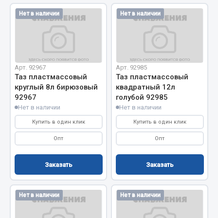
Фитинги
Нет в наличии
Нет в наличии
Штуцеры
Весь раздел
Арт. 92967
Арт. 92985
Инструмент
Таз пластмассовый
Таз пластмассовый
круглый 8л бирюзовый
квадратный 12л
92967
голубой 92985
Автомобильный инструмент
Нет в наличии
Нет в наличии
Измерительный инструмент
Купить в один клик
Купить в один клик
Крепежный инструмент
Опт
Опт
Режущий инструмент
Силовое оборудование
Заказать
Заказать
Слесарный инструмент
Столярный инструмент
Нет в наличии
Нет в наличии
Показать ещё