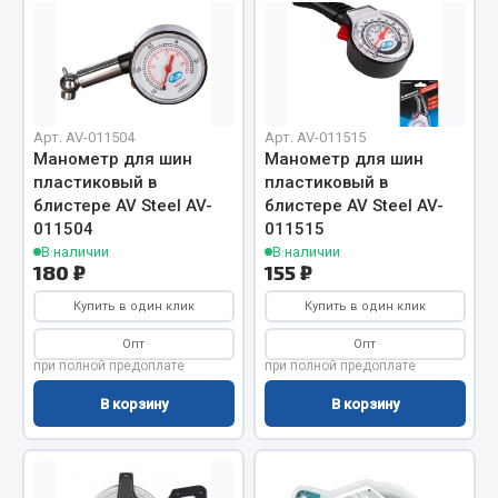
Фитинги
Штуцеры
Весь раздел
Арт. AV-011504
Арт. AV-011515
Манометр для шин
Манометр для шин
Инструмент
пластиковый в
пластиковый в
блистере AV Steel AV-
блистере AV Steel AV-
011504
011515
Автомобильный инструмент
В наличии
В наличии
Измерительный инструмент
180 ₽
155 ₽
Крепежный инструмент
Купить в один клик
Купить в один клик
Режущий инструмент
Опт
Опт
Силовое оборудование
при полной предоплате
при полной предоплате
Слесарный инструмент
В корзину
В корзину
Столярный инструмент
Показать ещё