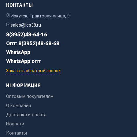
Стропы
КОНТАКТЫ
Стяжки
Иркутск, Трактовая улица, 9
Тросы
sales@ics38.ru
Весь раздел
8(3952)48-64-16
Опт: 8(3952)48-68-68
Автохимия
WhatsApp
WhatsApp опт
3 ton
Заказать обратный звонок
Abro
Agat auto
ИНФОРМАЦИЯ
Alteco
Оптовым покупателям
Aвтосил
О компании
Chevron
Доставка и оплата
Cosmo
Новости
Показать ещё
Контакты