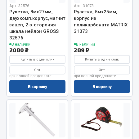
Арт. 32576
Арт. 31073
Запчасти на полуприцепы
Рулетка, 8мх27мм,
Рулетка, 5мх25мм,
двухкомп.корпус,магнитный
корпус из
Амортизаторы для полуприцепов
зацеп, 2-х стороняя
поликарбоната MATRIX
шкала нейлон GROSS
31073
Весь раздел
32576
В наличии
В наличии
2080 ₽
289 ₽
Запчасти КамАЗ
Купить в один клик
Купить в один клик
Опт
Опт
Двигатель
при полной предоплате
при полной предоплате
Система питания
В корзину
В корзину
Система выпуска газа
Система охлаждения
Сцепление
Коробка передач
Коробка передач ZF
Показать ещё