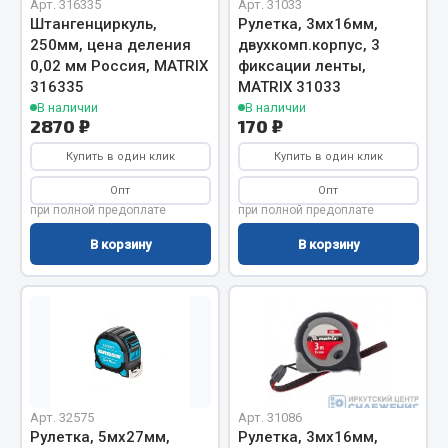
Арт. 316335
Арт. 31033
Штангенциркуль,
Рулетка, 3мх16мм,
Весь раздел
250мм, цена деления
двухкомп.корпус, 3
0,02 мм Россия, MATRIX
фиксации ленты,
316335
MATRIX 31033
Запчасти МАЗ
В наличии
В наличии
2870 ₽
170 ₽
Система питания
Купить в один клик
Купить в один клик
Подвеска
Тормозная система
Опт
Опт
при полной предоплате
при полной предоплате
Двери
Окно ветровое
В корзину
В корзину
Двигатель
Электрооборудование
Показать ещё
Весь раздел
Арт. 32575
Арт. 31086
Рулетка, 5мх27мм,
Рулетка, 3мх16мм,
Запчасти Урал