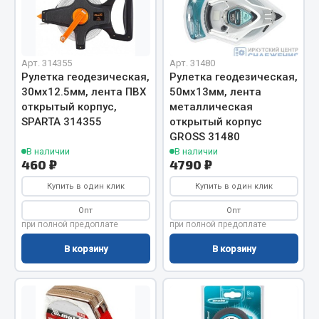
Весь раздел
Цепи подъёмные
Арт. 314355
Арт. 31480
Рулетка геодезическая,
Рулетка геодезическая,
30мх12.5мм, лента ПВХ
50мх13мм, лента
Весь раздел
открытый корпус,
металлическая
SPARTA 314355
открытый корпус
GROSS 31480
РТИ
В наличии
В наличии
460 ₽
4790 ₽
Кольца уплотнительные
Купить в один клик
Купить в один клик
Лента конвейерная
Опт
Опт
Манжеты
при полной предоплате
при полной предоплате
Паронит
В корзину
В корзину
Патрубки
Прокладки
Рукава высокого давления