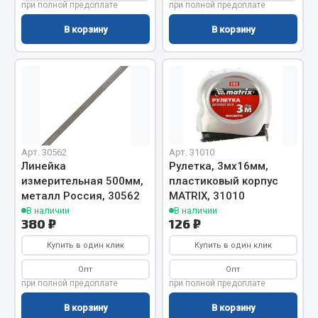
ef60c285d8d5)
при полной предоплате
при полной предоплате
Вымпела
В корзину
В корзину
Показать ещё
ef60c285d8fd)
Весь раздел
Смазочные материалы
Масла
Арт. 30562
Арт. 31010
Линейка
Рулетка, 3мх16мм,
Охладжающие жидкости
измерительная 500мм,
пластиковый корпус
Технические жидкости
металл Россия, 30562
MATRIX, 31010
В наличии
В наличии
Весь раздел
380 ₽
126 ₽
Купить в один клик
Купить в один клик
МЕТИЗЫ
Опт
Опт
при полной предоплате
при полной предоплате
Болты
В корзину
В корзину
Гайки