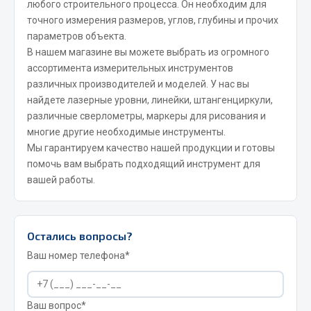
любого строительного процесса. Он необходим для
точного измерения размеров, углов, глубины и прочих
JSB
параметров объекта.
Mann-filter
В нашем магазине вы можете выбрать из огромного
Vic
ассортимента измерительных инструментов
Автоторг
различных производителей и моделей. У нас вы
Дифа
найдете лазерные уровни, линейки, штангенциркули,
различные сверлометры, маркеры для рисования и
Цитрон
многие другие необходимые инструменты.
Фильтры DONALDSON
Мы гарантируем качество нашей продукции и готовы
помочь вам выбрать подходящий инструмент для
Показать ещё
вашей работы.
Весь раздел
Остались вопросы?
Всё для сварки
Ваш номер телефона*
Газосварка
Маски, краги сварщика
Ваш вопрос*
Сварочное оборудование