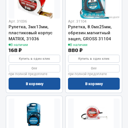
Показать ещё
Весь раздел
Арт. 31036
Арт. 31104
Рулетка, 3мх13мм,
Рулетка, 8.0мх25мм,
Автомобильная электрика
пластиковый корпус
обрезин.магнитный
MATRIX, 31036
зацеп, GROSS 31104
В наличии
В наличии
Автолампы
168 ₽
880 ₽
Блоки реле и предохранителей
Купить в один клик
Купить в один клик
Вилки нагрузочные
Опт
Опт
Выключатели и переключатели клавишные
при полной предоплате
при полной предоплате
Выключатели кнопочные
В корзину
В корзину
Выключатель массы
Изолента
Показать ещё
Весь раздел