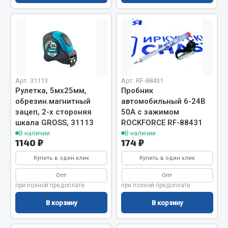
Кольца стопорные
Пресс-масленки
Пробки
Пружины
Хомуты
Арт. 31113
Арт. RF-88431
Показать ещё
Рулетка, 5мх25мм,
Пробник
обрезин.магнитный
автомобильный 6-24В
Весь раздел
зацеп, 2-х стороняя
50А с зажимом
шкала GROSS, 31113
ROCKFORCE RF-88431
В наличии
В наличии
1140 ₽
174 ₽
Соединительные элементы
Купить в один клик
Купить в один клик
Camozzi
Опт
Опт
Адаптеры и переходники
при полной предоплате
при полной предоплате
Тройники
В корзину
В корзину
Трубки, муфты, гайки
Угольники