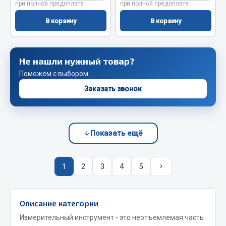
при полной предоплате
при полной предоплате
Весь раздел
В корзину
В корзину
Запчасти FAW
Подвеска
Не нашли нужный товар?
Двигатель
Поможем с выбором
Система охлаждения
Заказать звонок
Сцепление
Ось передняя
Тормозная система
Показать ещё
Электрооборудование
Показать ещё
1
2
3
4
5
Весь раздел
Описание категории
Фильтры
Измерительный инструмент - это неотъемлемая часть