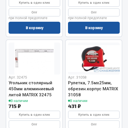
Купить в один клик
Купить в один клик
Сцепление
Опт
Опт
Показать ещё
при полной предоплате
при полной предоплате
В корзину
В корзину
Весь раздел
Запчасти SHAANXI (SHACMAN)
Система питания
Тормозная система
Колеса и шины
Арт. 32475
Арт. 31058
Угольник столярный
Рулетка, 7.5мх25мм,
Система охлаждения
450мм алюминиевый
обрезин.корпус MATRIX
Подвеска
литой MATRIX 32475
31058
Кабина
В наличии
В наличии
715 ₽
431 ₽
Оперение кабины
Купить в один клик
Купить в один клик
Показать ещё
Опт
Опт