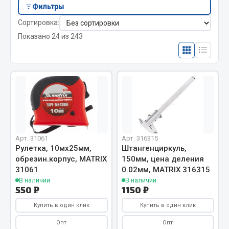
Отопители салона, подогреватели
Фильтры
Сортировка:
Автономные воздушные отопители
Показано 24 из 243
Жидкостные подогреватели
Отопители салона
Подогреватели тосола
Весь раздел
Автотовары
Арт. 31061
Арт. 316315
Рулетка, 10мх25мм,
Штангенциркуль,
Автозвук
обрезин.корпус, MATRIX
150мм, цена деления
Автокаталоги
31061
0.02мм, MATRIX 316315
Аксессуары автомобильные
В наличии
В наличии
550 ₽
1150 ₽
Аптечки и знаки автомобильные
Купить в один клик
Купить в один клик
Брызговики
Вентиляторы кабины
Опт
Опт