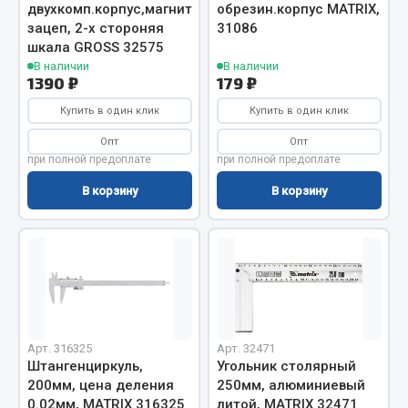
двухкомп.корпус,магнитный
обрезин.корпус MATRIX,
зацеп, 2-х стороняя
31086
Двигатель
шкала GROSS 32575
Мост задний
В наличии
В наличии
1390 ₽
179 ₽
Система питания
Система выпуска газа
Купить в один клик
Купить в один клик
Система охлаждения
Опт
Опт
Сцепление
при полной предоплате
при полной предоплате
Тормозная система
В корзину
В корзину
Показать ещё
Весь раздел
Запчасти ЯМЗ
Арт. 316325
Арт. 32471
Двигатель
Штангенциркуль,
Угольник столярный
200мм, цена деления
250мм, алюминиевый
Система питания
0.02мм, MATRIX 316325
литой, MATRIX 32471