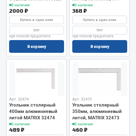
Система выпуска газа
В наличии
В наличии
Система охлаждения
2000 ₽
368 ₽
Коробка передач
Купить в один клик
Купить в один клик
Рулевое управление
Опт
Опт
Тормозная система
при полной предоплате
при полной предоплате
Показать ещё
В корзину
В корзину
Весь раздел
Запчасти HOWO
Тормозная система
Арт. 32474
Арт. 32473
Двигатель
Угольник столярный
Угольник столярный
Подвеска
400мм алюминиевый
350мм, алюминиевый
литой MATRIX 32474
литой, MATRIX 32473
Система питания
В наличии
В наличии
Система выпуска газа
489 ₽
460 ₽
Система охлаждения