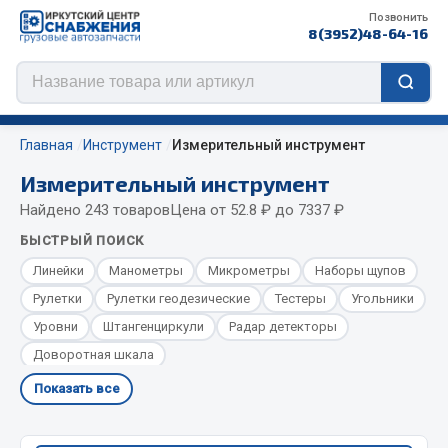
Позвонить
8(3952)48-64-16
Главная
Инструмент
Измерительный инструмент
Измерительный инструмент
Найдено 243 товаров
Цена от 52.8 ₽ до 7337 ₽
Цепи противоскольжения
БЫСТРЫЙ ПОИСК
ЦЕПИ РОССИЯ
Линейки
Манометры
Микрометры
Наборы щупов
ЦЕПИ BOHU (Китай)
Рулетки
Рулетки геодезические
Тестеры
Угольники
Изготовление цепей на колеса BOHU
Уровни
Штангенциркули
Радар детекторы
QITONG
Доворотная шкала
Показать все
Весь раздел