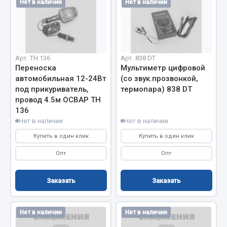
Нет в наличии
Нет в наличии
Весь раздел
Запчасти МАЗ
Арт. ТН 136
Арт. 838 DT
Переноска
Мультиметр цифровой
Система питания
автомобильная 12-24Вт
(со звук.прозвонкой,
Подвеска
под прикуриватель,
термопара) 838 DT
Тормозная система
провод 4.5м ОСВАР ТН
Двери
136
Нет в наличии
Нет в наличии
Окно ветровое
Купить в один клик
Купить в один клик
Двигатель
Электрооборудование
Опт
Опт
Показать ещё
Заказать
Заказать
Весь раздел
Нет в наличии
Нет в наличии
Запчасти Урал