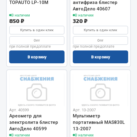
TOPAUTO LP-10M
антифриза блистер
Фитинги
АвтоДело 40607
Штуцеры
В наличии
В наличии
850 ₽
320 ₽
Весь раздел
Купить в один клик
Купить в один клик
Опт
Опт
при полной предоплате
при полной предоплате
Инструмент
В корзину
В корзину
Автомобильный инструмент
Измерительный инструмент
Крепежный инструмент
Режущий инструмент
Силовое оборудование
Слесарный инструмент
Арт. 40599
Арт. 13-2007
Столярный инструмент
Ареометр для
Мультиметр
электролита блистер
портативный MAS830L
Показать ещё
АвтоДело 40599
13-2007
В наличии
В наличии