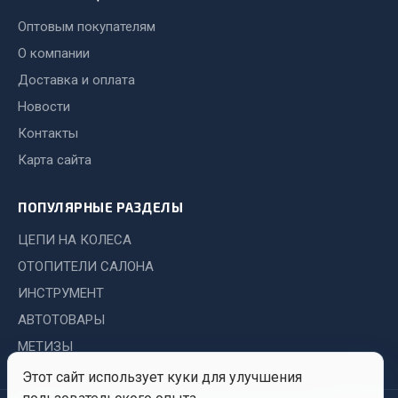
Весь раздел
Оптовым покупателям
О компании
Хозтовары
Доставка и оплата
Новости
Горелки, баллоны, плитки газовые
Контакты
Замки
Карта сайта
Лампы паяльные, керосиновые
Сантехника
ПОПУЛЯРНЫЕ РАЗДЕЛЫ
Спецодежда
Лестницы, стремянки
ЦЕПИ НА КОЛЕСА
Товары для дома
ОТОПИТЕЛИ САЛОНА
ИНСТРУМЕНТ
Весь раздел
АВТОТОВАРЫ
МЕТИЗЫ
Шиномонтаж
Этот сайт использует куки для улучшения