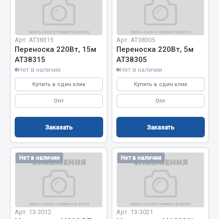
Двигатель
Мост задний
Арт. AT38315
Арт. AT38305
Система питания
Переноска 220Вт, 15м
Переноска 220Вт, 5м
АТ38315
АТ38305
Система выпуска газа
Нет в наличии
Нет в наличии
Система охлаждения
Купить в один клик
Купить в один клик
Сцепление
Тормозная система
Опт
Опт
Показать ещё
Заказать
Заказать
Весь раздел
Нет в наличии
Нет в наличии
Запчасти ЯМЗ
Двигатель
Система питания
Арт. 13-3012
Арт. 13-3021