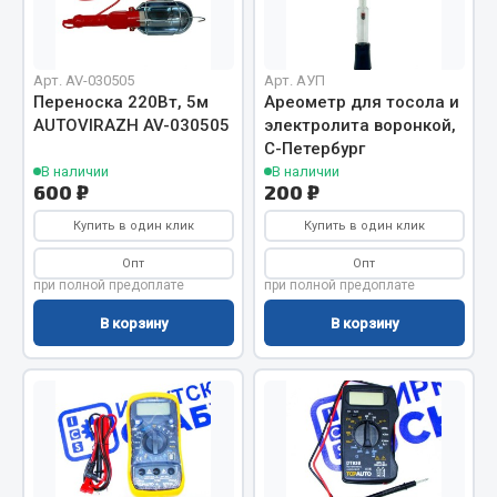
Отопители салона, подогреватели
Автономные воздушные отопители
Арт. AV-030505
Арт. АУП
Жидкостные подогреватели
Переноска 220Вт, 5м
Ареометр для тосола и
AUTOVIRAZH AV-030505
электролита воронкой,
Отопители салона
С-Петербург
Подогреватели тосола
В наличии
В наличии
600 ₽
200 ₽
Весь раздел
Купить в один клик
Купить в один клик
Опт
Опт
Автотовары
при полной предоплате
при полной предоплате
В корзину
В корзину
Автозвук
Автокаталоги
Аксессуары автомобильные
Аптечки и знаки автомобильные
Брызговики
Вентиляторы кабины