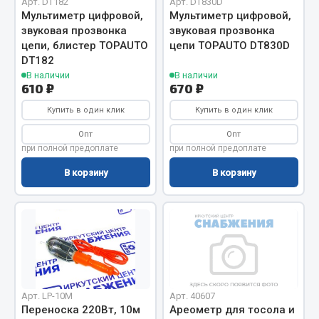
Арт. DT182
Арт. DT830D
Мультиметр цифровой,
Мультиметр цифровой,
Кольца стопорные
звуковая прозвонка
звуковая прозвонка
Пресс-масленки
цепи, блистер TOPAUTO
цепи TOPAUTO DT830D
Пробки
DT182
Пружины
В наличии
В наличии
610 ₽
670 ₽
Хомуты
Купить в один клик
Купить в один клик
Показать ещё
Опт
Опт
при полной предоплате
при полной предоплате
Весь раздел
В корзину
В корзину
Соединительные элементы
Camozzi
Адаптеры и переходники
Тройники
Трубки, муфты, гайки
Арт. LP-10M
Арт. 40607
Переноска 220Вт, 10м
Ареометр для тосола и
Угольники