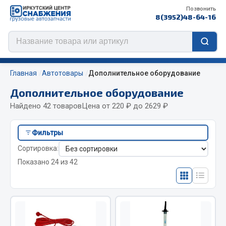
Позвонить
8(3952)48-64-16
Главная
Автотовары
Дополнительное оборудование
Дополнительное оборудование
Найдено 42 товаров
Цена от 220 ₽ до 2629 ₽
Цепи противоскольжения
Фильтры
ЦЕПИ РОССИЯ
Сортировка:
ЦЕПИ BOHU (Китай)
Показано 24 из 42
Изготовление цепей на колеса BOHU
QITONG
Весь раздел