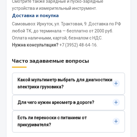
Смотрите также
зарядные и пуско-зарядные
устройства
и
измерительный инструмент
.
JSB
Доставка и покупка
Mann-filter
Самовывоз: Иркутск, ул. Трактовая, 9. Доставка по РФ
Vic
любой ТК, до терминала — бесплатно от 2000 руб.
Автоторг
Оплата наличными, картой, безналом с НДС.
Дифа
Нужна консультация?
+7 (3952) 48-64-16
.
Цитрон
Часто задаваемые вопросы
Фильтры DONALDSON
Показать ещё
Какой мультиметр выбрать для диагностики
+
Весь раздел
электрики грузовика?
Для базовой диагностики бортовой сети 12/24В
+
Для чего нужен ареометр в дороге?
Всё для сварки
подойдёт DT-838 или DT-890G — есть прозвонка,
измерение напряжения, тока и сопротивления.
Ареометр позволяет проверить концентрацию
Есть ли переноски с питанием от
Газосварка
Для работы с датчиками температуры берите
+
антифриза (готов ли к морозам), плотность
прикуривателя?
Маски, краги сварщика
модель с термопарой (DT-9208A).
электролита в аккумуляторе и качество
Сварочное оборудование
топлива. Полезный прибор для дальних рейсов в
Да, в наличии переноска ОСВАР ТН-136 с