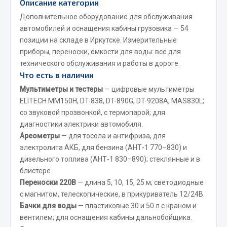
Описание категории
Весь раздел
Дополнительное оборудование для обслуживания
автомобилей и оснащения кабины грузовика — 54
Запчасти FAW
позиции на складе в Иркутске. Измерительные
приборы, переноски, ёмкости для воды: всё для
Подвеска
технического обслуживания и работы в дороге.
Двигатель
Что есть в наличии
Система охлаждения
Мультиметры и тестеры
— цифровые мультиметры
Сцепление
ELITECH MM150H, DT-838, DT-890G, DT-9208A, MAS830L;
со звуковой прозвонкой, с термопарой; для
Ось передняя
диагностики электрики автомобиля.
Тормозная система
Ареометры
— для тосола и антифриза, для
Электрооборудование
электролита АКБ, для бензина (АНТ-1 770–830) и
дизельного топлива (АНТ-1 830–890); стеклянные и в
Показать ещё
блистере.
Переноски 220В
— длина 5, 10, 15, 25 м; светодиодные
Весь раздел
с магнитом, телескопические, в прикуриватель 12/24В.
Бачки для воды
— пластиковые 30 и 50 л с краном и
вентилем; для оснащения кабины дальнобойщика.
Фильтры