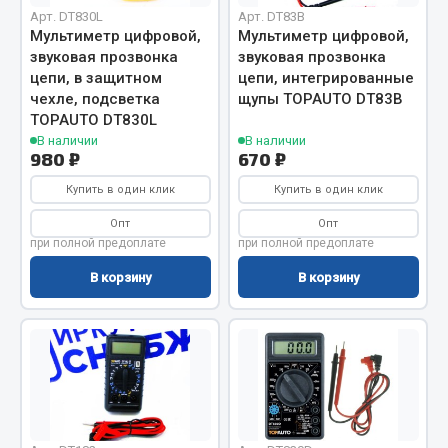
Вымпела
Арт. DT830L
Арт. DT83B
Мультиметр цифровой,
Мультиметр цифровой,
Показать ещё
звуковая прозвонка
звуковая прозвонка
цепи, в защитном
цепи, интегрированные
Весь раздел
чехле, подсветка
щупы TOPAUTO DT83B
TOPAUTO DT830L
В наличии
В наличии
980 ₽
670 ₽
Смазочные материалы
Купить в один клик
Купить в один клик
Масла
Опт
Опт
Охладжающие жидкости
при полной предоплате
при полной предоплате
Технические жидкости
В корзину
В корзину
Весь раздел
МЕТИЗЫ
Болты
Гайки