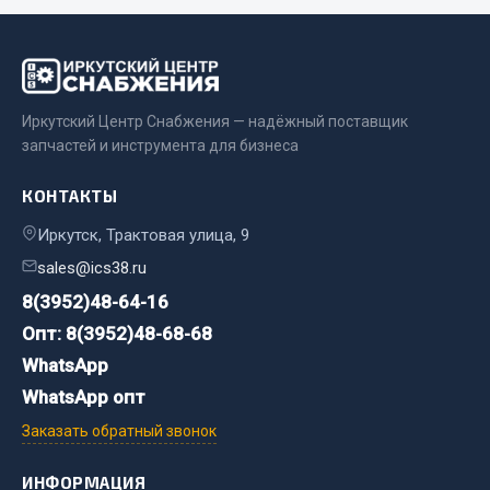
Стропы
Стяжки
Тросы
Весь раздел
Иркутский Центр Снабжения — надёжный поставщик
запчастей и инструмента для бизнеса
Автохимия
КОНТАКТЫ
Иркутск, Трактовая улица, 9
3 ton
sales@ics38.ru
Abro
8(3952)48-64-16
Agat auto
Alteco
Опт: 8(3952)48-68-68
Aвтосил
WhatsApp
Chevron
WhatsApp опт
Cosmo
Заказать обратный звонок
Показать ещё
ИНФОРМАЦИЯ