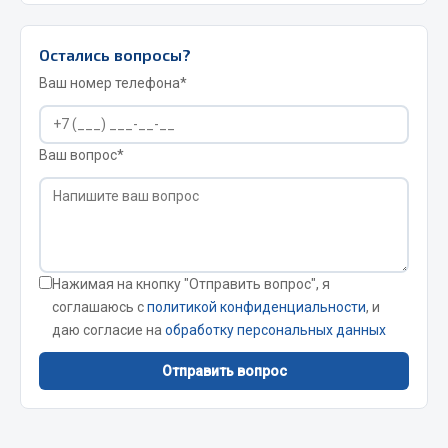
условиях Сибири.
питанием 12–24В от прикуривателя, провод 4.5
Сварочные материалы
м — удобна для осмотра в дороге без внешнего
Остались вопросы?
Весь раздел
источника 220В.
Ваш номер телефона*
CUMMINS HAFFEN
Ваш вопрос*
Весь раздел
Подшипники
Нажимая на кнопку "Отправить вопрос", я
соглашаюсь с
политикой конфиденциальности
, и
даю согласие на
обработку персональных данных
Весь раздел
Отправить вопрос
Стяжки, тросы, канаты