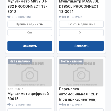
Мультиметр М832 DT-
Мультиметр MAS830L
Система выпуска газа
832 PROCONNECT 13-
DT850L PROCONNECT
Система охлаждения
3012
13-3021
Коробка передач
Нет в наличии
Нет в наличии
Рулевое управление
Купить в один клик
Купить в один клик
Тормозная система
Опт
Опт
Показать ещё
Заказать
Заказать
Весь раздел
Нет в наличии
Нет в наличии
Запчасти HOWO
Тормозная система
Двигатель
Переноска
Арт. 80615
Подвеска
Мультиметр цифровой
автомобильная 12Вт,
Система питания
80615
(под прикуриватель)
Система выпуска газа
Нет в наличии
Нет в наличии
Система охлаждения