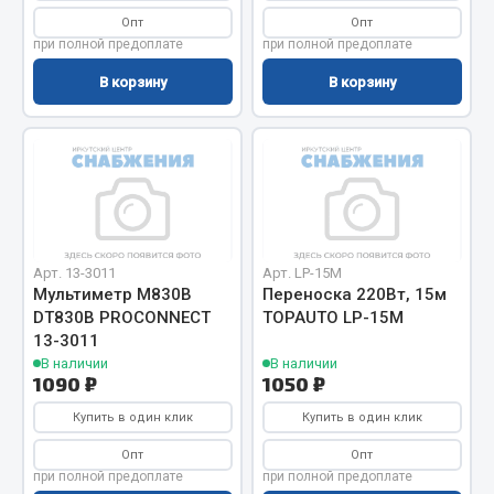
Показать ещё
Опт
Опт
при полной предоплате
при полной предоплате
Весь раздел
В корзину
В корзину
Автомобильная электрика
Автолампы
Блоки реле и предохранителей
Вилки нагрузочные
Выключатели и переключатели клавишные
Арт. 13-3011
Арт. LP-15M
Мультиметр M830B
Переноска 220Вт, 15м
Выключатели кнопочные
DT830B PROCONNECT
TOPAUTO LP-15M
Выключатель массы
13-3011
Изолента
В наличии
В наличии
1090 ₽
1050 ₽
Показать ещё
Купить в один клик
Купить в один клик
Весь раздел
Опт
Опт
при полной предоплате
при полной предоплате