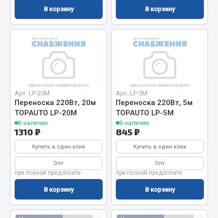
В корзину
В корзину
Запчасти на полуприцепы
Амортизаторы для полуприцепов
Весь раздел
Запчасти КамАЗ
Арт. LP-20M
Арт. LP-5M
Переноска 220Вт, 20м
Переноска 220Вт, 5м
Двигатель
TOPAUTO LP-20M
TOPAUTO LP-5M
В наличии
В наличии
Система питания
1310 ₽
845 ₽
Система выпуска газа
Купить в один клик
Купить в один клик
Система охлаждения
Опт
Опт
Сцепление
при полной предоплате
при полной предоплате
Коробка передач
В корзину
В корзину
Коробка передач ZF
Показать ещё