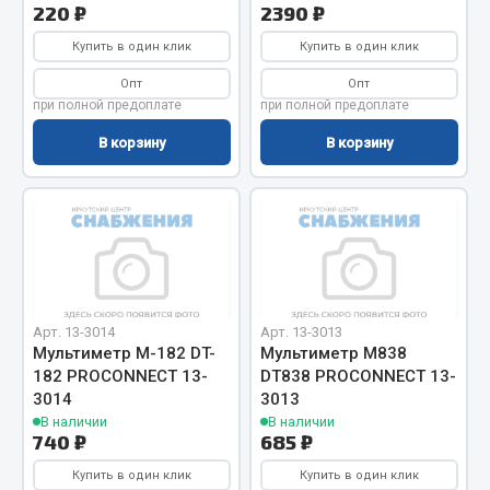
Весь раздел
220 ₽
2390 ₽
Купить в один клик
Купить в один клик
Цепи подъёмные
Опт
Опт
при полной предоплате
при полной предоплате
В корзину
В корзину
Весь раздел
РТИ
Кольца уплотнительные
Лента конвейерная
Манжеты
Арт. 13-3014
Арт. 13-3013
Мультиметр М-182 DT-
Мультиметр M838
Паронит
182 PROCONNECT 13-
DT838 PROCONNECT 13-
Патрубки
3014
3013
Прокладки
В наличии
В наличии
740 ₽
685 ₽
Рукава высокого давления
Купить в один клик
Купить в один клик