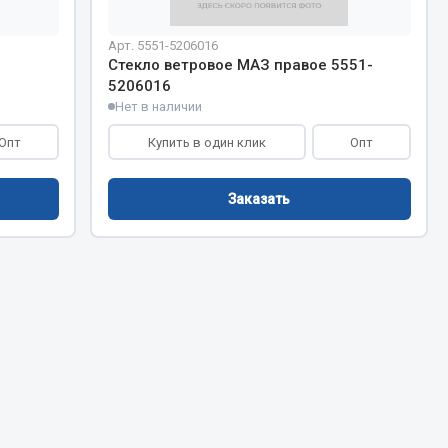
Chevron
Cosmo
Арт. 5551-5206016
Стекло ветровое МАЗ правое 5551-
Показать ещё
5206016
Нет в наличии
Весь раздел
Опт
Купить в один клик
Опт
Аккумуляторы
Заказать
ТАВ
ЯМАЛ
Solite
ТЮМЕНЬ
OURSUN
FORVARD
DELТА