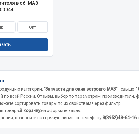
ителя в сб. МАЗ
00044
ик
Опт
азать
ии
родукцию категории:
"Запчасти для окна ветровго МАЗ"
- свыше
1
й по всей России. Отзывы, выбор по параметрам, производители, ф
 можете сортировать товары по их свойствам через фильтр.
ий товар
«В корзину»
и оформите заказ.
днения, позвоните на горячую линию по телефону
8(3952)48-64-16
,