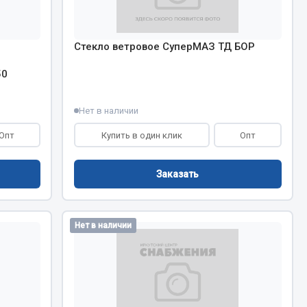
Сварочное оборудование
Сварочные материалы
Стекло ветровое СуперМАЗ ТД БОР
50
Нет в наличии
Опт
Купить в один клик
Опт
Весь раздел
Заказать
Автохимия
ы
Нет в наличии
3 ton
Abro
Agat auto
Alteco
Aвтосил