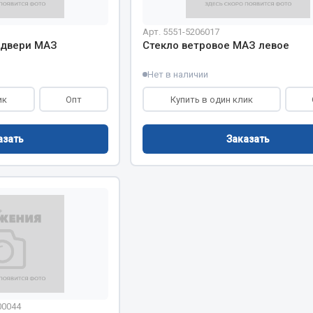
Арт. 5551-5206017
 двери МАЗ
Стекло ветровое МАЗ левое
Нет в наличии
Весь раздел
ик
Опт
Купить в один клик
Садовый инвентарь
монтаж
азать
Заказать
 для шиномонтажа
Весь раздел
т и оборудование для
жа
 для ремонта шин и камер
00044