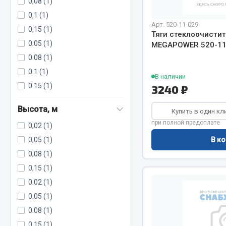
0,08 (1)
0,1 (1)
Арт. 520-11-029
РТИ
0,15 (1)
Автом
Тяги стеклоочисти
0.05 (1)
MEGAPOWER 520-11
Кольца уплотнительные
0.08 (1)
Автоламп
Лента конвейерная
Блоки реле
0.1 (1)
В наличии
Манжеты
Вилки наг
0.15 (1)
3240 ₽
Паронит
Выключате
Патрубки
клавишны
Высота, м
Купить в один кл
Прокладки
Выключате
при полной предоплате
0,02 (1)
Рукава высокого давления
Выключате
0,05 (1)
В ко
Изолента
0,08 (1)
0,15 (1)
Показать ещё
0.02 (1)
Весь раздел
Весь раздел
0.05 (1)
0.08 (1)
Запча
Запчасти МАЗ
0.15 (1)