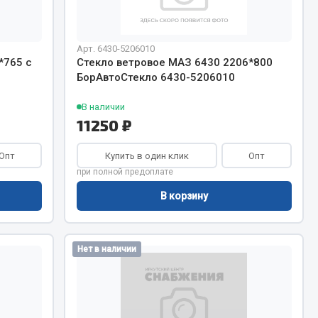
Тормозная система
Арт. 6430-5206010
Двигатель
*765 с
Стекло ветровое МАЗ 6430 2206*800
Подвеска
БорАвтоСтекло 6430-5206010
Система питания
Система выпуска газа
В наличии
11250 ₽
Система охлаждения
Сцепление
Опт
Купить в один клик
Опт
при полной предоплате
Показать ещё
В корзину
Весь раздел
Нет в наличии
Всё для сварки
Газосварка
Маски, краги сварщика