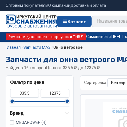
Оптовым покупателям
О компании
Доставка и оплата
Каталог
Самовывоз с ПН–ПТ с 
Ремонт и диагностика форсунок и ТНВД
Главная
Запчасти МАЗ
Окно ветровое
Запчасти для окна ветровго М
Отопи
Цепи противоскольжения
подо
Найдено 16 товаров
Цена от 335.5 ₽ до 12375 ₽
Автономны
ЦЕПИ РОССИЯ
Фильтр по цене
Сортировка:
Жидкостны
ЦЕПИ BOHU (Китай)
-
Отопители
Изготовление цепей на колеса BOHU
Подогрева
QITONG
Бренд
MEGAPOWER (4)