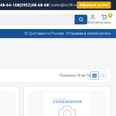
)48-64-16
8(3952)48-68-68
sales@ics38.ru
Обратный звонок
0
Войти
Корзина
📦 Доставка по России · Отправим в любой регион
Смазочные материалы
Масла
Показано 16 из 16
Охладжающие жидкости
Технические жидкости
ьные