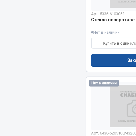
Арт. 5336-6103052
Стекло поворотное
Нет в наличии
Купить в один кл
Хозтовары
Шино
Зак
Горелки, баллоны, плитки газовые
Автохимия
Замки
Нет в наличии
Вентили
Лампы паяльные, керосиновые
Инструмен
Сантехника
шиномонт
Спецодежда
Материалы
Лестницы, стремянки
Товары для дома
Арт. 6430-5205100/4320