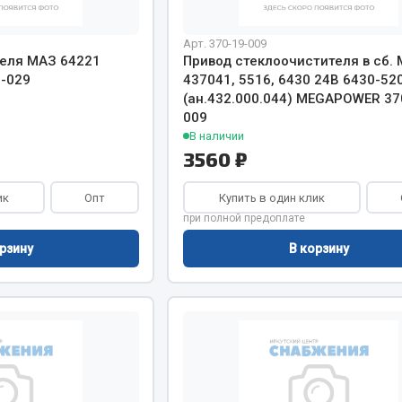
Арт. 370-19-009
Запчасти на полупри
обильная электрика
теля МАЗ 64221
Привод стеклоочистителя в сб.
-029
437041, 5516, 6430 24В 6430-52
Амортизаторы для полуприц
(ан.432.000.044) MEGAPOWER 37
ы
009
 и предохранителей
В наличии
рузочные
3560 ₽
ли и переключатели
е
ик
Опт
Купить в один клик
ли кнопочные
при полной предоплате
ль массы
рзину
В корзину
Показать ещё
Весь раздел
сти Урал
Запчасти ЯМЗ