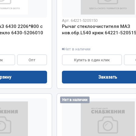
хлаждения
Vic
Автоторг
няя
Арт. 64221-5205150
Дифа
АЗ 6430 2206*800 с
Рычаг стеклоочистителя МАЗ
 система
Цитрон
екло 6430-5206010
нов.обр.L540 крюк 64221-52051
орудование
Фильтры DONALDSON
Нет в наличии
Показать ещё
Показать ещё
ик
Опт
Купить в один клик
Весь раздел
Заказать
рзину
ипники
Стяжки, тросы, канат
Нет в наличии
Стропы
Стяжки
Тросы