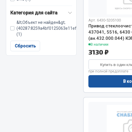
Двигатель
Система питания
Категория для сайта
Мост задн
Подвеска
Арт. 6430-5205100
&lt;Объект не найден&gt;
Привод стеклоочист
Система п
Тормозная система
(40287:8259a4bf0125063e11efef60c285d8fd)
437041, 5516, 6430
(1)
Система вы
Двери
(ан.432.000.044) КЭ
Система о
Окно ветровое
В наличии
Сбросить
3130 ₽
Сцепление
Двигатель
Тормозная
Электрооборудование
Купить в один кл
при полной предоплате
Показать ещё
В ко
Весь раздел
Весь раздел
Запча
Запчасти SHAANXI (SHACMAN)
Подвеска
Система питания
Двигатель
Тормозная система