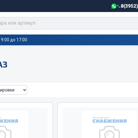
8(3952
9:00 до 17:00
АЗ
тели салона,
Автотовары
греватели
Автозвук
е воздушные отопители
Автокаталоги
е подогреватели
Аксессуары автомобильные
 салона
Аптечки и знаки автомобил
тели тосола
Брызговики
Вентиляторы кабины
Вымпела