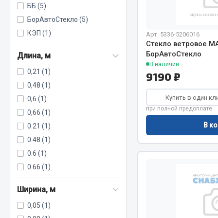
ББ (5)
БорАвтоСтекло (5)
КЭП (1)
Весь раздел
Весь раздел
Арт. 5336-5206016
Стекло ветровое М
БорАвтоСтекло
Длина, м
В наличии
МЕТИЗЫ
Соед
0,21 (1)
9190 ₽
0,48 (1)
Болты
Camozzi
Купить в один кл
0,6 (1)
Гайки
Адаптеры 
при полной предоплате
0,66 (1)
Кольца стопорные
Тройники
В ко
0.21 (1)
Пресс-масленки
Трубки, му
0.48 (1)
Пробки
Угольники
0.6 (1)
Пружины
Фитинги
0.66 (1)
Хомуты
Штуцеры
Ширина, м
Показать ещё
0,05 (1)
Весь раздел
Весь раздел