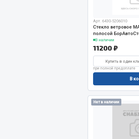
Система о
Колеса и шины
Сцепление
Система охлаждения
Ось перед
Подвеска
Арт. 6430-5206010
Стекло ветровое М
Тормозная
Кабина
полосой БорАвтоСт
Электрооб
Оперение кабины
В наличии
11200 ₽
Показать ещё
Купить в один кл
Весь раздел
Весь раздел
при полной предоплате
В ко
Подш
CUMMINS HAFFEN
Нет в наличии
Весь раздел
Весь раздел