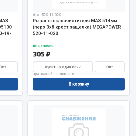
Арт. 520-11-020
Запчасти КамАЗ
цепы
 МАЗ
Рычаг стеклоочистителя МАЗ 514мм
05100
(перо 3х8 крест защелка) MEGAPOWER
Двигатель
епов
0-19-
520-11-020
Система питания
В наличии
Система выпуска газа
305 ₽
Система охлаждения
Сцепление
Опт
Купить в один клик
Опт
Коробка передач
при полной предоплате
Коробка передач ZF
В корзину
Показать ещё
Весь раздел
Запчасти HOWO