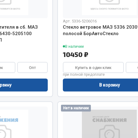
Двигатель
ий
Арт. 5336-5206016
Система питания
ителя в сб. МАЗ
Стекло ветровое МАЗ 5336 2030
итания
Система выпуска газа
 6430-5205100
полосой БорАвтоСтекло
пуска газа
Система охлаждения
П
хлаждения
В наличии
Коробка передач
10450 ₽
Рулевое управление
 система
Тормозная система
ик
Опт
Купить в один клик
при полной предоплате
Показать ещё
Показать ещё
рзину
В корзину
Весь раздел
сти FAW
Нет в наличии
Фильтры
JSB
Mann-filter