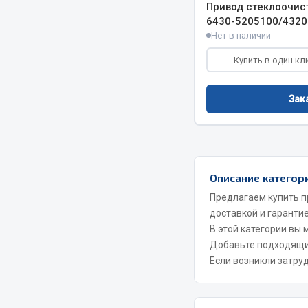
Привод стеклоочист
6430-5205100/4320
Весь раздел
Весь раздел
Нет в наличии
Купить в один кл
Прочий инструмент
Зак
Ящики для инструмента и органайзеры
Сумки для инструмента
Хозяйственные товары
Пушки тепловые
Описание категор
Весь раздел
Предлагаем купить п
доставкой и гарантие
В этой категории вы
Добавьте подходящ
Если возникли затру