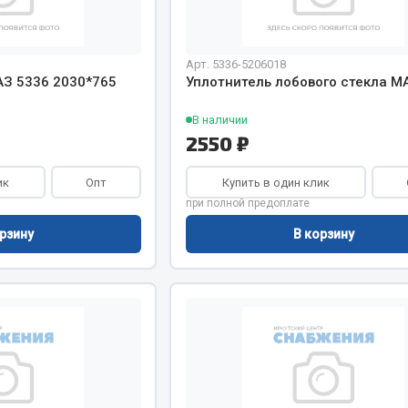
Показать ещё
Весь раздел
Арт. 5336-5206018
АЗ 5336 2030*765
Уплотнитель лобового стекла М
В наличии
инительные элементы
Инструмент
2550 ₽
Автомобильный инструмент
ик
Опт
Купить в один клик
и переходники
Измерительный инструмент
при полной предоплате
Крепежный инструмент
рзину
В корзину
фты, гайки
Режущий инструмент
Силовое оборудование
Слесарный инструмент
Столярный инструмент
Показать ещё
Весь раздел