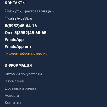
КОНТАКТЫ
Фитинги
Штуцеры
Иркутск, Трактовая улица, 9
sales@ics38.ru
Весь раздел
8(3952)48-64-16
Опт: 8(3952)48-68-68
Инструмент
WhatsApp
WhatsApp опт
Автомобильный инструмент
Заказать обратный звонок
Измерительный инструмент
Крепежный инструмент
ИНФОРМАЦИЯ
Режущий инструмент
Оптовым покупателям
Силовое оборудование
О компании
Слесарный инструмент
Доставка и оплата
Столярный инструмент
Новости
Показать ещё
Контакты