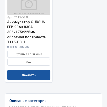
Отопители салона, подогреватели
Автономные воздушные отопители
Арт. T115-D31L
Жидкостные подогреватели
Аккумулятор OURSUN
EFB 90Ач 830A
Отопители салона
306x175x225мм
Подогреватели тосола
обратная полярность
T115-D31L
Весь раздел
Нет в наличии
Купить в один клик
Автотовары
Опт
Автозвук
Заказать
Автокаталоги
Аксессуары автомобильные
Аптечки и знаки автомобильные
Брызговики
Описание категории
Вентиляторы кабины