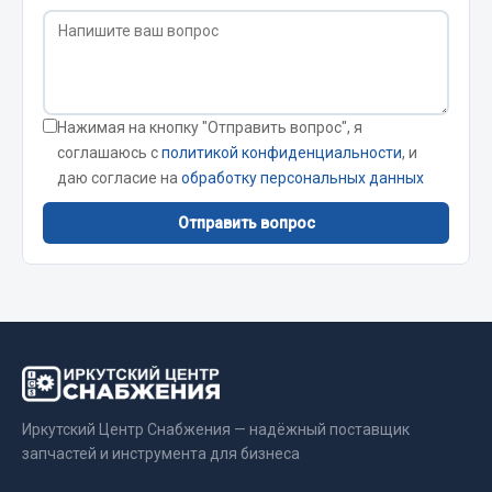
Кольца стопорные
Пресс-масленки
Пробки
Пружины
Нажимая на кнопку "Отправить вопрос", я
Хомуты
соглашаюсь с
политикой конфиденциальности
, и
даю согласие на
обработку персональных данных
Показать ещё
Отправить вопрос
Весь раздел
Соединительные элементы
Camozzi
Адаптеры и переходники
Тройники
Иркутский Центр Снабжения — надёжный поставщик
Трубки, муфты, гайки
запчастей и инструмента для бизнеса
Угольники