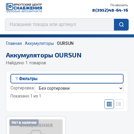
Позвонить
8(3952)48-64-16
Главная
Аккумуляторы
OURSUN
Аккумуляторы OURSUN
Найдено 1 товаров
Цепи противоскольжения
Фильтры
ЦЕПИ РОССИЯ
Сортировка:
ЦЕПИ BOHU (Китай)
Показано 1 из 1
Изготовление цепей на колеса BOHU
QITONG
Весь раздел
Нет в наличии