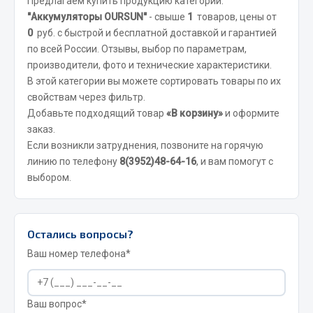
Предлагаем купить продукцию категории:
Вымпела
"Аккумуляторы OURSUN"
- свыше
1
товаров, цены от
0
руб. с быстрой и бесплатной доставкой и гарантией
Показать ещё
по всей России. Отзывы, выбор по параметрам,
производители, фото и технические характеристики.
Весь раздел
В этой категории вы можете сортировать товары по их
свойствам через фильтр.
Смазочные материалы
Добавьте подходящий товар
«В корзину»
и оформите
заказ.
Масла
Если возникли затруднения, позвоните на горячую
линию по телефону
8(3952)48-64-16
, и вам помогут с
Охладжающие жидкости
выбором.
Технические жидкости
Весь раздел
Остались вопросы?
Ваш номер телефона*
МЕТИЗЫ
Болты
Ваш вопрос*
Гайки