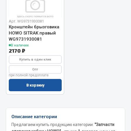
Отопители салона, подогреватели
Автономные воздушные отопители
Арт. WG9731930081
Жидкостные подогреватели
Кронштейн брызговика
HOWO SITRAK правый
Отопители салона
WG9731930081
Подогреватели тосола
В наличии
2170 ₽
Весь раздел
Купить в один клик
Опт
Автотовары
при полной предоплате
В корзину
Автозвук
Автокаталоги
Аксессуары автомобильные
Аптечки и знаки автомобильные
Описание категории
Брызговики
Предлагаем купить продукцию категории:
"Запчасти
Вентиляторы кабины