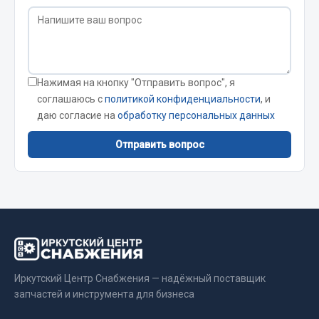
Кольца стопорные
Пресс-масленки
Пробки
Пружины
Нажимая на кнопку "Отправить вопрос", я
Хомуты
соглашаюсь с
политикой конфиденциальности
, и
даю согласие на
обработку персональных данных
Показать ещё
Отправить вопрос
Весь раздел
Соединительные элементы
Camozzi
Адаптеры и переходники
Тройники
Иркутский Центр Снабжения — надёжный поставщик
Трубки, муфты, гайки
запчастей и инструмента для бизнеса
Угольники