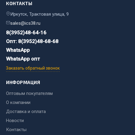
КОНТАКТЫ
Фитинги
Штуцеры
Иркутск, Трактовая улица, 9
sales@ics38.ru
Весь раздел
8(3952)48-64-16
Опт: 8(3952)48-68-68
Инструмент
WhatsApp
WhatsApp опт
Автомобильный инструмент
Заказать обратный звонок
Измерительный инструмент
Крепежный инструмент
ИНФОРМАЦИЯ
Режущий инструмент
Оптовым покупателям
Силовое оборудование
О компании
Слесарный инструмент
Доставка и оплата
Столярный инструмент
Новости
Показать ещё
Контакты