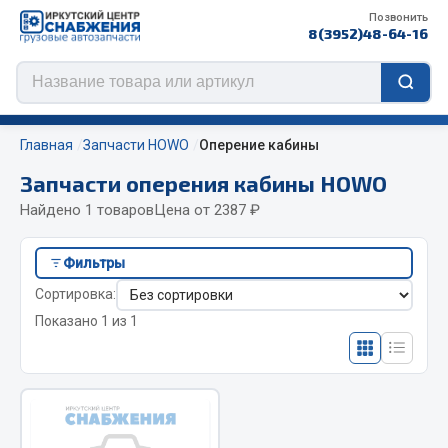
Позвонить
8(3952)48-64-16
Главная
Запчасти HOWO
Оперение кабины
Запчасти оперения кабины HOWO
Найдено 1 товаров
Цена от 2387 ₽
Цепи противоскольжения
Фильтры
ЦЕПИ РОССИЯ
Сортировка:
ЦЕПИ BOHU (Китай)
Показано 1 из 1
Изготовление цепей на колеса BOHU
QITONG
Весь раздел