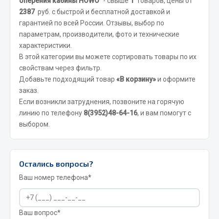
оперения кабины HOWO"
- свыше
1
товаров, цены от
Вымпела
2387
руб. с быстрой и бесплатной доставкой и
гарантией по всей России. Отзывы, выбор по
Показать ещё
параметрам, производители, фото и технические
характеристики.
Весь раздел
В этой категории вы можете сортировать товары по их
свойствам через фильтр.
Смазочные материалы
Добавьте подходящий товар
«В корзину»
и оформите
заказ.
Масла
Если возникли затруднения, позвоните на горячую
линию по телефону
8(3952)48-64-16
, и вам помогут с
Охладжающие жидкости
выбором.
Технические жидкости
Весь раздел
Остались вопросы?
Ваш номер телефона*
МЕТИЗЫ
Болты
Ваш вопрос*
Гайки