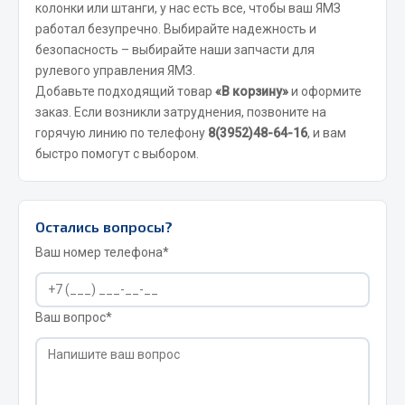
колонки или штанги, у нас есть все, чтобы ваш ЯМЗ
Запчасти на полуприцепы
работал безупречно. Выбирайте надежность и
безопасность – выбирайте наши запчасти для
Амортизаторы для полуприцепов
рулевого управления ЯМЗ.
Добавьте подходящий товар
«В корзину»
и оформите
Весь раздел
заказ. Если возникли затруднения, позвоните на
горячую линию по телефону
8(3952)48-64-16
, и вам
быстро помогут с выбором.
Запчасти КамАЗ
Двигатель
Остались вопросы?
Система питания
Ваш номер телефона*
Система выпуска газа
Система охлаждения
Сцепление
Ваш вопрос*
Коробка передач
Коробка передач ZF
Показать ещё