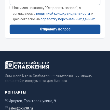
Весь раздел
Нажимая на кнопку "Отправить вопрос", я
соглашаюсь с
политикой конфиденциальности
, и
даю согласие на
обработку персональных данных
Запчасти МАЗ
Отправить вопрос
Система питания
Подвеска
Тормозная система
Двери
Окно ветровое
Двигатель
Электрооборудование
Иркутский Центр Снабжения — надёжный поставщик
запчастей и инструмента для бизнеса
Показать ещё
КОНТАКТЫ
Весь раздел
Иркутск, Трактовая улица, 9
sales@ics38.ru
Запчасти Урал