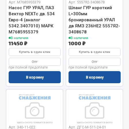
Арт. М7685955379
Арт. 5557Я2-3408678
Кольца стопорные
Насос ГУР УРАЛ, ПАЗ
Шланг ГУР короткий
Вектор NEXTс дв. 534
L=300мм
Пресс-масленки
Евро-4 (аналог
бронированный УРАЛ
Пробки
5342.3407010) МАРК
дв ЯМЗ 236НЕ2 5557Я2-
Пружины
М7685955379
3408678
Хомуты
В наличии
В наличии
11450 ₽
1000 ₽
Показать ещё
Купить в один клик
Купить в один клик
Весь раздел
Опт
Опт
при полной предоплате
при полной предоплате
В корзину
В корзину
Соединительные элементы
Camozzi
Адаптеры и переходники
Тройники
Трубки, муфты, гайки
Угольники
Арт. 340-11-022
Арт. ДГС-М-511-24-01