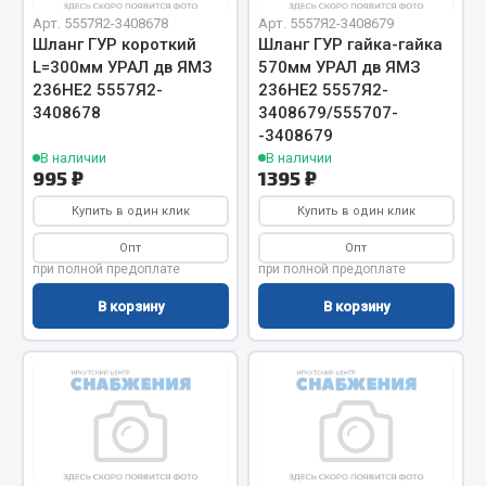
Вымпела
Арт. 5557Я2-3408678
Арт. 5557Я2-3408679
Шланг ГУР короткий
Шланг ГУР гайка-гайка
Показать ещё
L=300мм УРАЛ дв ЯМЗ
570мм УРАЛ дв ЯМЗ
236НЕ2 5557Я2-
236НЕ2 5557Я2-
Весь раздел
3408678
3408679/555707-
-3408679
В наличии
В наличии
Смазочные материалы
995 ₽
1395 ₽
Купить в один клик
Купить в один клик
Масла
Опт
Опт
Охладжающие жидкости
при полной предоплате
при полной предоплате
Технические жидкости
В корзину
В корзину
Весь раздел
МЕТИЗЫ
Болты
Гайки