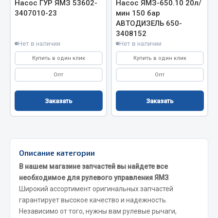
Показать ещё
Насос ГУР ЯМЗ 53602-
Насос ЯМЗ-650.10 20л/
3407010-23
мин 150 бар
Весь раздел
АВТОДИЗЕЛЬ 650-
3408152
Нет в наличии
Нет в наличии
Автомобильная электрика
Купить в один клик
Купить в один клик
Опт
Опт
Автолампы
Блоки реле и предохранителей
Заказать
Заказать
Вилки нагрузочные
Выключатели и переключатели клавишные
Выключатели кнопочные
Выключатель массы
Описание категории
Изолента
В нашем магазине запчастей вы найдете все
необходимое для рулевого управления ЯМЗ
.
Показать ещё
Широкий ассортимент оригинальных запчастей
гарантирует высокое качество и надежность.
Весь раздел
Независимо от того, нужны вам рулевые рычаги,