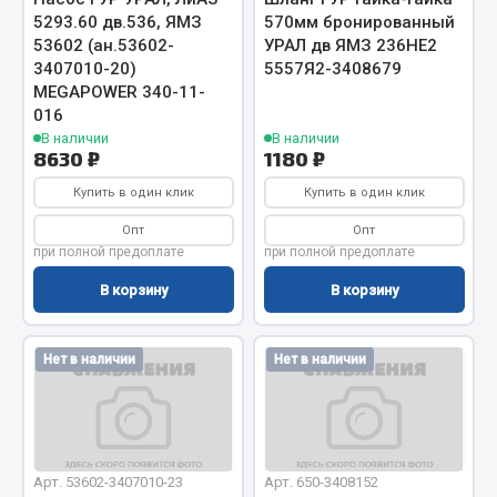
Весь раздел
5293.60 дв.536, ЯМЗ
570мм бронированный
53602 (ан.53602-
УРАЛ дв ЯМЗ 236НЕ2
3407010-20)
5557Я2-3408679
Цепи подъёмные
MEGAPOWER 340-11-
016
В наличии
В наличии
Весь раздел
8630 ₽
1180 ₽
Купить в один клик
Купить в один клик
РТИ
Опт
Опт
при полной предоплате
при полной предоплате
Кольца уплотнительные
В корзину
В корзину
Лента конвейерная
Манжеты
Нет в наличии
Нет в наличии
Паронит
Патрубки
Прокладки
Рукава высокого давления
Арт. 53602-3407010-23
Арт. 650-3408152