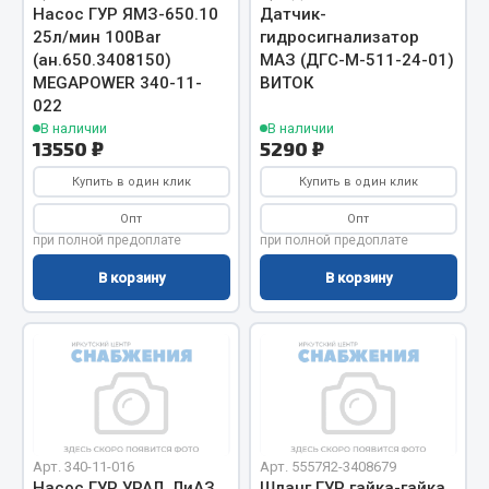
Насос ГУР ЯМЗ-650.10
Датчик-
Фитинги
25л/мин 100Bar
гидросигнализатор
Штуцеры
(ан.650.3408150)
МАЗ (ДГС-М-511-24-01)
MEGAPOWER 340-11-
ВИТОК
Весь раздел
022
В наличии
В наличии
13550 ₽
5290 ₽
Инструмент
Купить в один клик
Купить в один клик
Опт
Опт
Автомобильный инструмент
при полной предоплате
при полной предоплате
Измерительный инструмент
В корзину
В корзину
Крепежный инструмент
Режущий инструмент
Силовое оборудование
Слесарный инструмент
Столярный инструмент
Показать ещё
Арт. 340-11-016
Арт. 5557Я2-3408679
Насос ГУР УРАЛ, ЛиАЗ
Шланг ГУР гайка-гайка