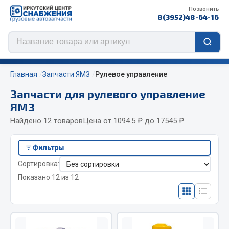
Позвонить
8(3952)48-64-16
Главная
Запчасти ЯМЗ
Рулевое управление
Запчасти для рулевого управление
ЯМЗ
Цепи противоскольжения
Найдено 12 товаров
Цена от 1094.5 ₽ до 17545 ₽
ЦЕПИ РОССИЯ
Фильтры
ЦЕПИ BOHU (Китай)
Сортировка:
Изготовление цепей на колеса BOHU
Показано 12 из 12
QITONG
Весь раздел