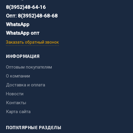
8(3952)48-64-16
Двигатель
Опт: 8(3952)48-68-68
Мост задний
WhatsApp
Система питания
WhatsApp опт
Система выпуска газа
Заказать обратный звонок
Система охлаждения
Сцепление
ИНФОРМАЦИЯ
Тормозная система
Оптовым покупателям
Показать ещё
О компании
Доставка и оплата
Весь раздел
Новости
Контакты
Запчасти ЯМЗ
Карта сайта
Двигатель
Система питания
ПОПУЛЯРНЫЕ РАЗДЕЛЫ