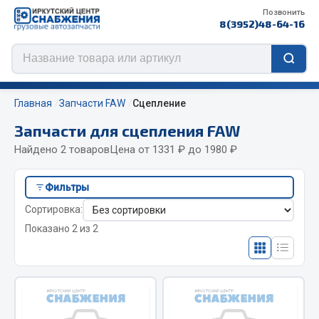
Позвонить
8(3952)48-64-16
Главная
Запчасти FAW
Сцепление
Запчасти для сцепления FAW
Найдено 2 товаров
Цена от 1331 ₽ до 1980 ₽
Цепи противоскольжения
Фильтры
ЦЕПИ РОССИЯ
Сортировка:
ЦЕПИ BOHU (Китай)
Показано 2 из 2
Изготовление цепей на колеса BOHU
QITONG
Весь раздел