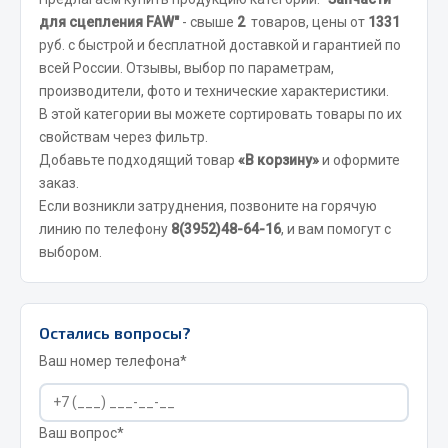
Вымпела
для сцепления FAW"
- свыше
2
товаров, цены от
1331
руб. с быстрой и бесплатной доставкой и гарантией по
Показать ещё
всей России. Отзывы, выбор по параметрам,
производители, фото и технические характеристики.
Весь раздел
В этой категории вы можете сортировать товары по их
свойствам через фильтр.
Смазочные материалы
Добавьте подходящий товар
«В корзину»
и оформите
заказ.
Если возникли затруднения, позвоните на горячую
Масла
линию по телефону
8(3952)48-64-16
, и вам помогут с
Охладжающие жидкости
выбором.
Технические жидкости
Весь раздел
Остались вопросы?
Ваш номер телефона*
МЕТИЗЫ
Болты
Ваш вопрос*
Гайки