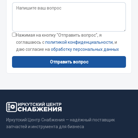
Кольца стопорные
Пресс-масленки
Пробки
Пружины
Нажимая на кнопку "Отправить вопрос", я
Хомуты
соглашаюсь с
политикой конфиденциальности
, и
даю согласие на
обработку персональных данных
Показать ещё
Отправить вопрос
Весь раздел
Соединительные элементы
Camozzi
Адаптеры и переходники
Тройники
Иркутский Центр Снабжения — надёжный поставщик
запчастей и инструмента для бизнеса
Трубки, муфты, гайки
Угольники