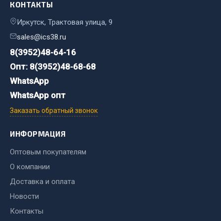
КОНТАКТЫ
Фитинги
Иркутск, Трактовая улица, 9
Штуцеры
sales@ics38.ru
Весь раздел
8(3952)48-64-16
Опт: 8(3952)48-68-68
Инструмент
WhatsApp
WhatsApp опт
Автомобильный инструмент
Заказать обратный звонок
Измерительный инструмент
Крепежный инструмент
ИНФОРМАЦИЯ
Режущий инструмент
Оптовым покупателям
Силовое оборудование
О компании
Слесарный инструмент
Доставка и оплата
Столярный инструмент
Новости
Показать ещё
Контакты