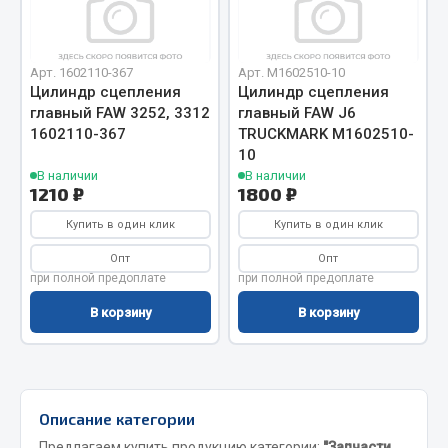
Отопители салона, подогреватели
Автономные воздушные отопители
Арт. 1602110-367
Арт. M1602510-10
Жидкостные подогреватели
Цилиндр сцепления
Цилиндр сцепления
главный FAW 3252, 3312
главный FAW J6
Отопители салона
1602110-367
TRUCKMARK M1602510-
Подогреватели тосола
10
В наличии
В наличии
Весь раздел
1210 ₽
1800 ₽
Купить в один клик
Купить в один клик
Автотовары
Опт
Опт
при полной предоплате
при полной предоплате
Автозвук
В корзину
В корзину
Автокаталоги
Аксессуары автомобильные
Аптечки и знаки автомобильные
Брызговики
Описание категории
Вентиляторы кабины
Предлагаем купить продукцию категории:
"Запчасти