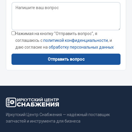
Вымпела
Показать ещё
Весь раздел
Нажимая на кнопку "Отправить вопрос", я
соглашаюсь с
политикой конфиденциальности
, и
Смазочные материалы
даю согласие на
обработку персональных данных
Отправить вопрос
Масла
Охладжающие жидкости
Технические жидкости
Весь раздел
МЕТИЗЫ
Иркутский Центр Снабжения — надёжный поставщик
запчастей и инструмента для бизнеса
Болты
Гайки