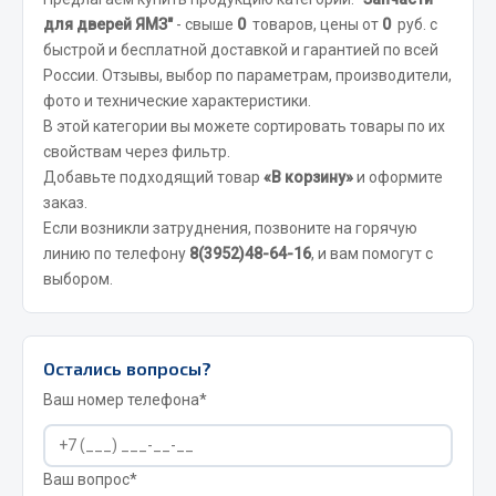
Отопители салона, подогреватели
для дверей ЯМЗ"
- свыше
0
товаров, цены от
0
руб. с
быстрой и бесплатной доставкой и гарантией по всей
Автономные воздушные отопители
России. Отзывы, выбор по параметрам, производители,
Жидкостные подогреватели
фото и технические характеристики.
Отопители салона
В этой категории вы можете сортировать товары по их
свойствам через фильтр.
Подогреватели тосола
Добавьте подходящий товар
«В корзину»
и оформите
Весь раздел
заказ.
Если возникли затруднения, позвоните на горячую
линию по телефону
8(3952)48-64-16
, и вам помогут с
Автотовары
выбором.
Автозвук
Автокаталоги
Остались вопросы?
Аксессуары автомобильные
Ваш номер телефона*
Аптечки и знаки автомобильные
Брызговики
Вентиляторы кабины
Ваш вопрос*