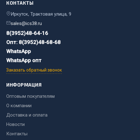
КОНТАКТЫ
Кольца стопорные
Иркутск, Трактовая улица, 9
Пресс-масленки
sales@ics38.ru
Пробки
8(3952)48-64-16
Пружины
Хомуты
Опт: 8(3952)48-68-68
WhatsApp
Показать ещё
WhatsApp опт
Весь раздел
Заказать обратный звонок
ИНФОРМАЦИЯ
Соединительные элементы
Оптовым покупателям
Camozzi
О компании
Адаптеры и переходники
Доставка и оплата
Тройники
Новости
Трубки, муфты, гайки
Контакты
Угольники