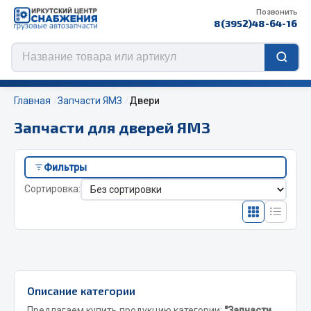
Позвонить
8(3952)48-64-16
Главная
Запчасти ЯМЗ
Двери
Запчасти для дверей ЯМЗ
Цепи противоскольжения
Фильтры
ЦЕПИ РОССИЯ
Сортировка:
ЦЕПИ BOHU (Китай)
Изготовление цепей на колеса BOHU
QITONG
Весь раздел
Описание категории
Предлагаем купить продукцию категории:
"Запчасти