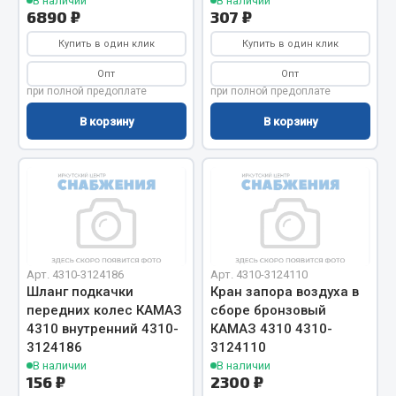
В наличии
В наличии
6890 ₽
307 ₽
Двигатель
Купить в один клик
Купить в один клик
Мост задний
Опт
Опт
Система питания
при полной предоплате
при полной предоплате
Система выпуска газа
В корзину
В корзину
Система охлаждения
Сцепление
Тормозная система
Показать ещё
Весь раздел
Арт. 4310-3124186
Арт. 4310-3124110
Шланг подкачки
Кран запора воздуха в
Запчасти ЯМЗ
передних колес КАМАЗ
сборе бронзовый
4310 внутренний 4310-
КАМАЗ 4310 4310-
3124186
3124110
Двигатель
В наличии
В наличии
Система питания
156 ₽
2300 ₽