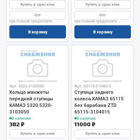
Система выпуска газа
Купить в один клик
Купить в один клик
Система охлаждения
Опт
Опт
Коробка передач
при полной предоплате
при полной предоплате
Рулевое управление
В корзину
В корзину
Тормозная система
Показать ещё
Весь раздел
Запчасти HOWO
Арт. 5320-3103050
Арт. 65115-3104015
Кольцо манжеты
Ступица заднего
Тормозная система
передней ступицы
колеса КАМАЗ 65115
Двигатель
КАМАЗ 5320 5320-
без барабана ZTD
3103050
65115-3104015
Подвеска
В наличии
В наличии
Система питания
382 ₽
11000 ₽
Система выпуска газа
Купить в один клик
Купить в один клик
Система охлаждения