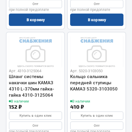
Опт
Опт
Сцепление
при полной предоплате
при полной предоплате
Показать ещё
В корзину
В корзину
Весь раздел
Запчасти SHAANXI (SHACMAN)
Система питания
Тормозная система
Арт. 4310-3125064
Арт. 5320-3103050
Шланг системы
Кольцо сальника
Колеса и шины
накачки шин КАМАЗ
передней ступицы
Система охлаждения
4310 L-370мм гайка-
КАМАЗ 5320-3103050
Подвеска
гайка 4310-3125064
В наличии
В наличии
Кабина
152 ₽
410 ₽
Оперение кабины
Купить в один клик
Купить в один клик
Показать ещё
Опт
Опт
при полной предоплате
при полной предоплате