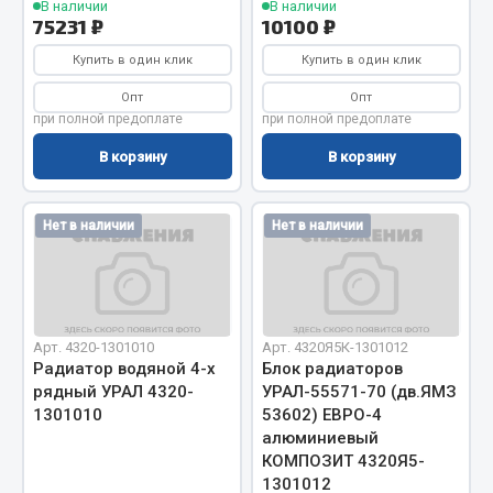
Показать ещё
В наличии
В наличии
75231 ₽
10100 ₽
Весь раздел
Купить в один клик
Купить в один клик
Опт
Опт
при полной предоплате
при полной предоплате
Автомобильная электрика
В корзину
В корзину
Автолампы
Блоки реле и предохранителей
Нет в наличии
Нет в наличии
Вилки нагрузочные
Выключатели и переключатели клавишные
Выключатели кнопочные
Выключатель массы
Арт. 4320-1301010
Арт. 4320Я5К-1301012
Изолента
Радиатор водяной 4-х
Блок радиаторов
рядный УРАЛ 4320-
УРАЛ-55571-70 (дв.ЯМЗ
Показать ещё
1301010
53602) ЕВРО-4
алюминиевый
Весь раздел
КОМПОЗИТ 4320Я5-
1301012