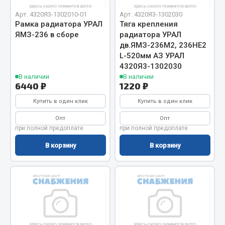
Кольца стопорные
Арт. 4320Я3-1302010-01
Арт. 4320Я3-1302030
Рамка радиатора УРАЛ
Тяга крепления
Пресс-масленки
ЯМЗ-236 в сборе
радиатора УРАЛ
Пробки
дв.ЯМЗ-236М2, 236НЕ2
Пружины
L-520мм АЗ УРАЛ
4320Я3-1302030
Хомуты
В наличии
В наличии
6440 ₽
1220 ₽
Показать ещё
Купить в один клик
Купить в один клик
Весь раздел
Опт
Опт
при полной предоплате
при полной предоплате
Соединительные элементы
В корзину
В корзину
Camozzi
Адаптеры и переходники
Тройники
Трубки, муфты, гайки
Угольники