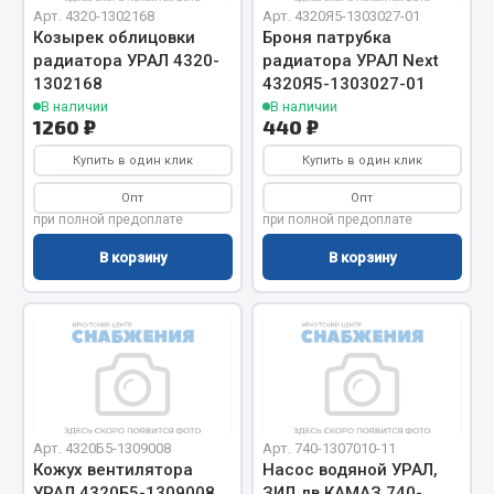
Арт. 4320-1302168
Арт. 4320Я5-1303027-01
Фитинги
Козырек облицовки
Броня патрубка
Штуцеры
радиатора УРАЛ 4320-
радиатора УРАЛ Next
1302168
4320Я5-1303027-01
Весь раздел
В наличии
В наличии
1260 ₽
440 ₽
Купить в один клик
Купить в один клик
Инструмент
Опт
Опт
при полной предоплате
при полной предоплате
Автомобильный инструмент
В корзину
В корзину
Измерительный инструмент
Крепежный инструмент
Режущий инструмент
Силовое оборудование
Слесарный инструмент
Столярный инструмент
Арт. 4320Б5-1309008
Арт. 740-1307010-11
Показать ещё
Кожух вентилятора
Насос водяной УРАЛ,
УРАЛ 4320Б5-1309008
ЗИЛ дв.КАМАЗ 740-