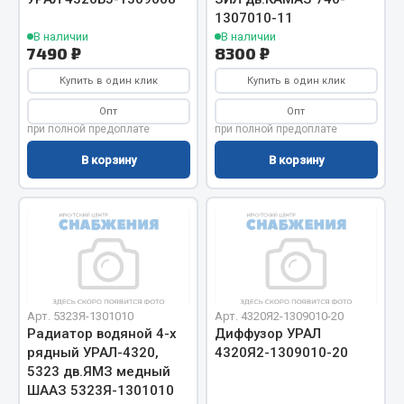
Весь раздел
1307010-11
В наличии
В наличии
7490 ₽
8300 ₽
Цепи подъёмные
Купить в один клик
Купить в один клик
Опт
Опт
Весь раздел
при полной предоплате
при полной предоплате
В корзину
В корзину
РТИ
Кольца уплотнительные
Лента конвейерная
Манжеты
Паронит
Арт. 5323Я-1301010
Арт. 4320Я2-1309010-20
Патрубки
Радиатор водяной 4-х
Диффузор УРАЛ
Прокладки
рядный УРАЛ-4320,
4320Я2-1309010-20
Рукава высокого давления
5323 дв.ЯМЗ медный
ШААЗ 5323Я-1301010