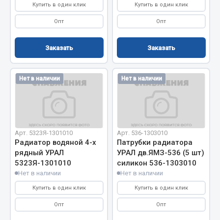
Купить в один клик
Купить в один клик
Весь раздел
Опт
Опт
Запчасти МАЗ
Заказать
Заказать
Система питания
Нет в наличии
Нет в наличии
Подвеска
Тормозная система
Двери
Окно ветровое
Двигатель
Арт. 5323Я-1301010
Арт. 536-1303010
Радиатор водяной 4-х
Патрубки радиатора
Электрооборудование
рядный УРАЛ
УРАЛ дв.ЯМЗ-536 (5 шт)
5323Я-1301010
силикон 536-1303010
Показать ещё
Нет в наличии
Нет в наличии
Весь раздел
Купить в один клик
Купить в один клик
Опт
Опт
Запчасти Урал