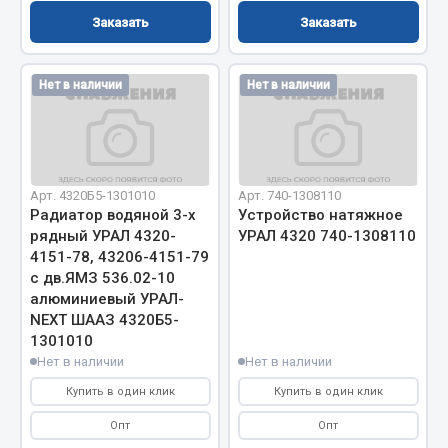
Заказать
Заказать
Двигатель
Мост задний
Нет в наличии
Нет в наличии
Система питания
Система выпуска газа
Система охлаждения
Сцепление
Арт. 4320Б5-1301010
Арт. 740-1308110
Тормозная система
Радиатор водяной 3-х
Устройство натяжное
рядный УРАЛ 4320-
УРАЛ 4320 740-1308110
Показать ещё
4151-78, 43206-4151-79
с дв.ЯМЗ 536.02-10
Весь раздел
алюминиевый УРАЛ-
NEXT ШААЗ 4320Б5-
1301010
Запчасти ЯМЗ
Нет в наличии
Нет в наличии
Купить в один клик
Купить в один клик
Двигатель
Система питания
Опт
Опт