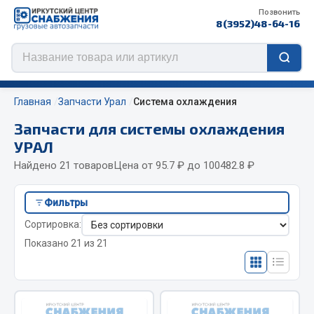
Позвонить
8(3952)48-64-16
Главная
Запчасти Урал
Система охлаждения
Запчасти для системы охлаждения
УРАЛ
Цепи противоскольжения
Найдено 21 товаров
Цена от 95.7 ₽ до 100482.8 ₽
ЦЕПИ РОССИЯ
Фильтры
ЦЕПИ BOHU (Китай)
Сортировка:
Изготовление цепей на колеса BOHU
Показано 21 из 21
QITONG
Весь раздел