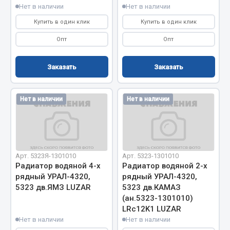
Нет в наличии
Нет в наличии
Запчасти на полуприцепы
Купить в один клик
Купить в один клик
Амортизаторы для полуприцепов
Опт
Опт
Весь раздел
Заказать
Заказать
Запчасти КамАЗ
Нет в наличии
Нет в наличии
Двигатель
Система питания
Система выпуска газа
Арт. 5323Я-1301010
Арт. 5323-1301010
Система охлаждения
Радиатор водяной 4-х
Радиатор водяной 2-х
Сцепление
рядный УРАЛ-4320,
рядный УРАЛ-4320,
5323 дв.ЯМЗ LUZAR
5323 дв.КАМАЗ
Коробка передач
(ан.5323-1301010)
Коробка передач ZF
LRc12K1 LUZAR
Нет в наличии
Нет в наличии
Показать ещё