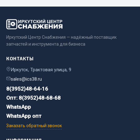
JSB
Mann-filter
Vic
Автоторг
Иркутский Центр Снабжения — надёжный поставщик
запчастей и инструмента для бизнеса
Дифа
Цитрон
КОНТАКТЫ
Фильтры DONALDSON
Иркутск, Трактовая улица, 9
Показать ещё
sales@ics38.ru
Весь раздел
8(3952)48-64-16
Опт: 8(3952)48-68-68
WhatsApp
Всё для сварки
WhatsApp опт
Газосварка
Заказать обратный звонок
Маски, краги сварщика
Сварочное оборудование