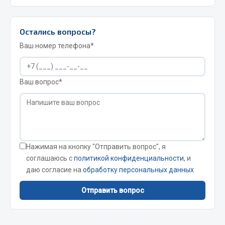
Весь раздел
Остались вопросы?
Запчасти FAW
Ваш номер телефона*
Подвеска
Двигатель
Ваш вопрос*
Система охлаждения
Сцепление
Ось передняя
Тормозная система
Электрооборудование
Нажимая на кнопку "Отправить вопрос", я
соглашаюсь с
политикой конфиденциальности
, и
Показать ещё
даю согласие на
обработку персональных данных
Весь раздел
Отправить вопрос
Фильтры