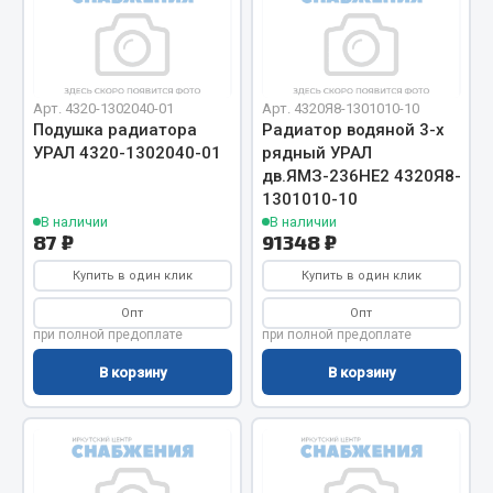
ef60c285d8d5)
Отопители салона, подогреватели
Автономные воздушные отопители
ef60c285d8fd)
Жидкостные подогреватели
Арт. 4320-1302040-01
Арт. 4320Я8-1301010-10
Отопители салона
Подушка радиатора
Радиатор водяной 3-х
УРАЛ 4320-1302040-01
рядный УРАЛ
Подогреватели тосола
дв.ЯМЗ-236НЕ2 4320Я8-
1301010-10
Весь раздел
В наличии
В наличии
87 ₽
91348 ₽
Автотовары
Купить в один клик
Купить в один клик
Опт
Опт
Автозвук
при полной предоплате
при полной предоплате
Автокаталоги
В корзину
В корзину
Аксессуары автомобильные
Аптечки и знаки автомобильные
Брызговики
Вентиляторы кабины