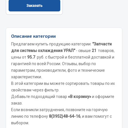
Заказать
Сцепление
Показать ещё
Весь раздел
Описание категории
Предлагаем купить продукцию категории:
"Запчасти
Запчасти SHAANXI (SHACMAN)
для системы охлаждения УРАЛ"
- свыше
21
товаров,
цены от
95.7
руб. с быстрой и бесплатной доставкой и
Система питания
гарантией по всей России. Отзывы, выбор по
Тормозная система
параметрам, производители, фото и технические
Колеса и шины
характеристики.
В этой категории вы можете сортировать товары по их
Система охлаждения
свойствам через фильтр.
Подвеска
Добавьте подходящий товар
«В корзину»
и оформите
Кабина
заказ.
Оперение кабины
Если возникли затруднения, позвоните на горячую
линию по телефону
8(3952)48-64-16
, и вам помогут с
Показать ещё
выбором.