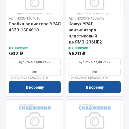
Вымпела
Показать ещё
Арт. 4320-1304010
Арт. 4320Я3-1309012
Пробка радиатора УРАЛ
Кожух УРАЛ
Весь раздел
4320-1304010
вентилятора
пластиковый
дв.ЯМЗ-236НЕ2
Смазочные материалы
В наличии
В наличии
402 ₽
5620 ₽
Масла
Купить в один клик
Купить в один клик
Охладжающие жидкости
Опт
Опт
Технические жидкости
при полной предоплате
при полной предоплате
В корзину
В корзину
Весь раздел
МЕТИЗЫ
Болты
Гайки