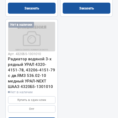
Система выпуска газа
Система охлаждения
Заказать
Заказать
Коробка передач
Рулевое управление
Нет в наличии
Тормозная система
Показать ещё
Весь раздел
Арт. 4320Б5-1301010
Радиатор водяной 3-х
рядный УРАЛ 4320-
Запчасти HOWO
4151-78, 43206-4151-79
с дв.ЯМЗ 536.02-10
Тормозная система
медный УРАЛ-NEXT
ШААЗ 4320Б5-1301010
Двигатель
Нет в наличии
Подвеска
Купить в один клик
Система питания
Система выпуска газа
Опт
Система охлаждения