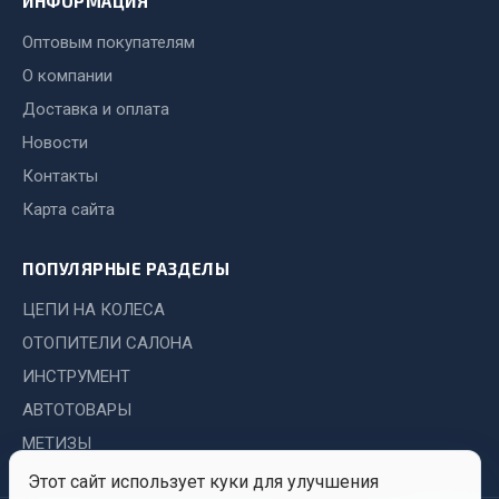
ИНФОРМАЦИЯ
Сварочные материалы
Оптовым покупателям
Весь раздел
О компании
Доставка и оплата
Новости
CUMMINS HAFFEN
Контакты
Карта сайта
Весь раздел
ПОПУЛЯРНЫЕ РАЗДЕЛЫ
Подшипники
ЦЕПИ НА КОЛЕСА
ОТОПИТЕЛИ САЛОНА
Весь раздел
ИНСТРУМЕНТ
АВТОТОВАРЫ
МЕТИЗЫ
Стяжки, тросы, канаты
Этот сайт использует куки для улучшения