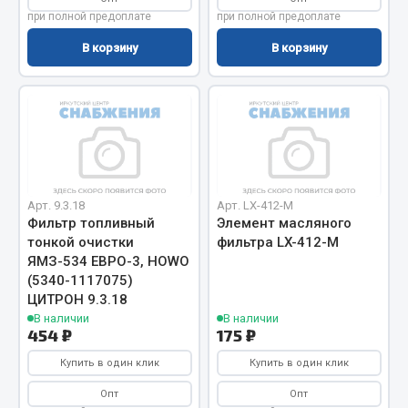
при полной предоплате
при полной предоплате
Запчасти на полуприцепы
В корзину
В корзину
Амортизаторы для полуприцепов
Весь раздел
Запчасти КамАЗ
Арт. 9.3.18
Арт. LX-412-М
Двигатель
Фильтр топливный
Элемент масляного
Система питания
тонкой очистки
фильтра LX-412-М
Система выпуска газа
ЯМЗ-534 ЕВРО-3, HOWO
(5340-1117075)
Система охлаждения
ЦИТРОН 9.3.18
Сцепление
В наличии
В наличии
Коробка передач
454 ₽
175 ₽
Коробка передач ZF
Купить в один клик
Купить в один клик
Показать ещё
Опт
Опт