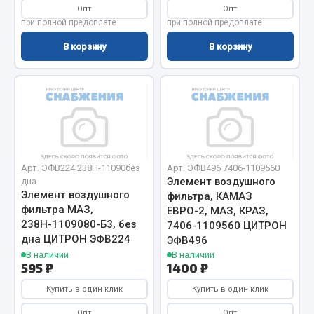
Показать ещё
Опт
Опт
при полной предоплате
при полной предоплате
Весь раздел
В корзину
В корзину
Автомобильная электрика
Автолампы
Блоки реле и предохранителей
Вилки нагрузочные
Арт. ЭФВ224 238Н-11090без
Арт. ЭФВ496 7406-1109560
Выключатели и переключатели клавишные
Элемент воздушного
дна
Выключатели кнопочные
Элемент воздушного
фильтра, КАМАЗ
фильтра МАЗ,
ЕВРО-2, МАЗ, КРАЗ,
Выключатель массы
238Н-1109080-Б3, без
7406-1109560 ЦИТРОН
Изолента
дна ЦИТРОН ЭФВ224
ЭФВ496
В наличии
В наличии
Показать ещё
595 ₽
1400 ₽
Весь раздел
Купить в один клик
Купить в один клик
Опт
Опт