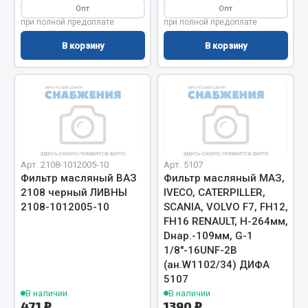
Опт
Опт
при полной предоплате
при полной предоплате
Двигатель
В корзину
В корзину
Мост задний
Система питания
Система выпуска газа
Система охлаждения
Сцепление
Тормозная система
Арт. 2108-1012005-10
Арт. 5107
Показать ещё
Фильтр масляный ВАЗ
Фильтр масляный МАЗ,
2108 черный ЛИВНЫ
IVECO, CATERPILLER,
Весь раздел
2108-1012005-10
SCANIA, VOLVO F7, FH12,
FH16 RENAULT, H-264мм,
Dнар.-109мм, G-1
Запчасти ЯМЗ
1/8"-16UNF-2B
(ан.W1102/34) ДИФА
Двигатель
5107
Система питания
В наличии
В наличии
471 ₽
1390 ₽