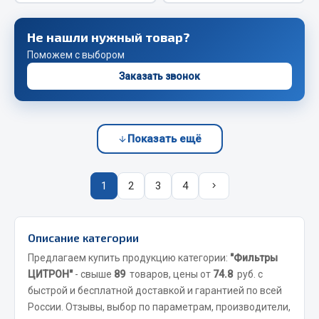
JSB
Не нашли нужный товар?
Mann-filter
Поможем с выбором
Vic
Заказать звонок
Автоторг
Дифа
Цитрон
Показать ещё
Фильтры DONALDSON
Показать ещё
1
2
3
4
Весь раздел
Описание категории
Всё для сварки
Предлагаем купить продукцию категории:
"Фильтры
ЦИТРОН"
- свыше
89
товаров, цены от
74.8
руб. с
Газосварка
быстрой и бесплатной доставкой и гарантией по всей
Маски, краги сварщика
России. Отзывы, выбор по параметрам, производители,
Сварочное оборудование