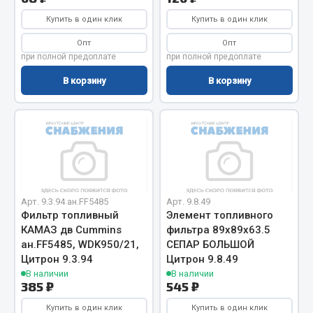
Фитинги
Купить в один клик
Купить в один клик
Штуцеры
Опт
Опт
при полной предоплате
при полной предоплате
Весь раздел
В корзину
В корзину
Инструмент
Автомобильный инструмент
Измерительный инструмент
Крепежный инструмент
Арт. 9.3.94 ан.FF5485
Арт. 9.8.49
Режущий инструмент
Фильтр топливный
Элемент топливного
Силовое оборудование
КАМАЗ дв Cummins
фильтра 89х89х63.5
Слесарный инструмент
ан.FF5485, WDK950/21,
СЕПАР БОЛЬШОЙ
Цитрон 9.3.94
Цитрон 9.8.49
Столярный инструмент
В наличии
В наличии
385 ₽
545 ₽
Показать ещё
Купить в один клик
Купить в один клик