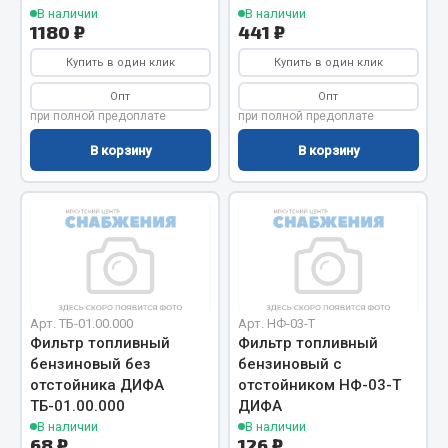
В наличии
В наличии
Кольца стопорные
1180 ₽
441 ₽
Пресс-масленки
Купить в один клик
Купить в один клик
Пробки
Опт
Опт
Пружины
при полной предоплате
при полной предоплате
Хомуты
В корзину
В корзину
Показать ещё
Весь раздел
Соединительные элементы
Арт. ТБ-01.00.000
Арт. НФ-03-Т
Camozzi
Фильтр топливный
Фильтр топливный
Адаптеры и переходники
бензиновый без
бензиновый с
отстойника ДИФА
отстойником НФ-03-Т
Тройники
ТБ-01.00.000
ДИФА
Трубки, муфты, гайки
В наличии
В наличии
Угольники
68 ₽
126 ₽