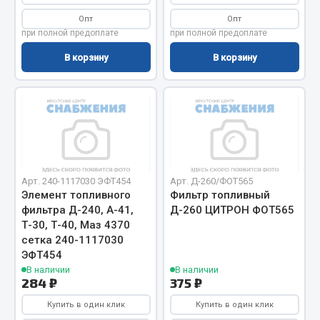
Весь раздел
Опт
Опт
при полной предоплате
при полной предоплате
Цепи подъёмные
В корзину
В корзину
Весь раздел
РТИ
Кольца уплотнительные
Арт. 240-1117030 ЭФТ454
Арт. Д-260/ФОТ565
Элемент топливного
Фильтр топливный
Лента конвейерная
фильтра Д-240, А-41,
Д-260 ЦИТРОН ФОТ565
Манжеты
Т-30, Т-40, Маз 4370
Паронит
сетка 240-1117030
ЭФТ454
Патрубки
В наличии
В наличии
Прокладки
284 ₽
375 ₽
Рукава высокого давления
Купить в один клик
Купить в один клик