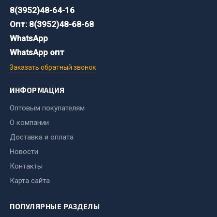
Весь раздел
8(3952)48-64-16
Опт: 8(3952)48-68-68
WhatsApp
Хозтовары
WhatsApp опт
Горелки, баллоны, плитки газовые
Заказать обратный звонок
Замки
Лампы паяльные, керосиновые
ИНФОРМАЦИЯ
Сантехника
Оптовым покупателям
Спецодежда
О компании
Лестницы, стремянки
Доставка и оплата
Товары для дома
Новости
Весь раздел
Контакты
Карта сайта
Шиномонтаж
ПОПУЛЯРНЫЕ РАЗДЕЛЫ