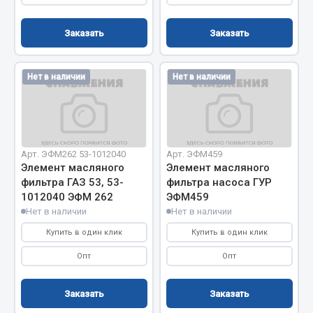
Весь раздел
Заказать
Заказать
Запчасти FAW
Нет в наличии
Нет в наличии
Подвеска
Двигатель
Система охлаждения
Сцепление
Арт. ЭФМ262 53-1012040
Арт. ЭФМ459
Ось передняя
Элемент масляного
Элемент масляного
Тормозная система
фильтра ГАЗ 53, 53-
фильтра насоса ГУР
Электрооборудование
1012040 ЭФМ 262
ЭФМ459
Нет в наличии
Нет в наличии
Показать ещё
Купить в один клик
Купить в один клик
Весь раздел
Опт
Опт
Заказать
Заказать
Фильтры