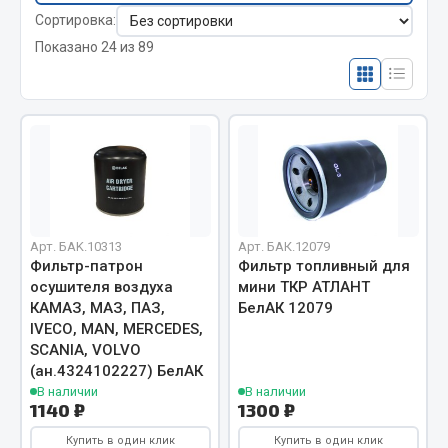
Отопители салона, подогреватели
Сортировка:
Показано 24 из 89
Автономные воздушные отопители
Жидкостные подогреватели
Отопители салона
Подогреватели тосола
Весь раздел
Автотовары
Арт. БAK.10313
Арт. БАК.12079
Фильтр-патрон
Фильтр топливный для
осушителя воздуха
мини ТКР АТЛАНТ
Автозвук
КАМАЗ, МАЗ, ПАЗ,
БелАК 12079
Автокаталоги
IVECО, MAN, MERCEDES,
SCANIA, VOLVO
Аксессуары автомобильные
(ан.4324102227) БелАК
Аптечки и знаки автомобильные
В наличии
В наличии
Брызговики
1140 ₽
1300 ₽
Вентиляторы кабины
Купить в один клик
Купить в один клик