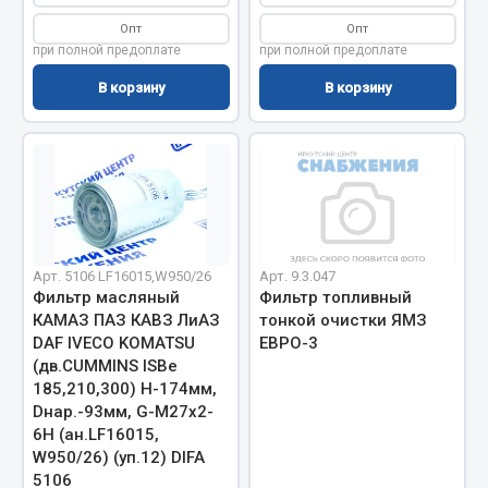
Вымпела
Опт
Опт
при полной предоплате
при полной предоплате
Показать ещё
В корзину
В корзину
Весь раздел
Смазочные материалы
Масла
Охладжающие жидкости
Арт. 5106 LF16015,W950/26
Арт. 9.3.047
Технические жидкости
Фильтр масляный
Фильтр топливный
КАМАЗ ПАЗ КАВЗ ЛиАЗ
тонкой очистки ЯМЗ
Весь раздел
DAF IVECO KOMATSU
ЕВРО-3
ef60c285d8d5)
(дв.CUMMINS ISBe
185,210,300) H-174мм,
МЕТИЗЫ
Dнар.-93мм, G-М27х2-
ef60c285d8fd)
6Н (ан.LF16015,
Болты
W950/26) (уп.12) DIFA
5106
Гайки