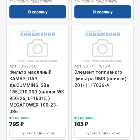
при полной предоплате
при полной предоплате
Весь раздел
В корзину
В корзину
Запчасти МАЗ
Система питания
Подвеска
Тормозная система
Арт. 100-23-086
Арт. 201-1117036-А
Двери
Фильтр масляный
Элемент топливного
Окно ветровое
КАМАЗ, ПАЗ
фильтра ЯМЗ (опилки)
Двигатель
дв.CUMMINS ISBe
201-1117036-А
185,210,300 (аналог WK
Электрооборудование
950/26, LF16015 )
MEGAPOWER 100-23-
Показать ещё
086
В наличии
В наличии
Весь раздел
795 ₽
163 ₽
Купить в один клик
Купить в один клик
Запчасти Урал