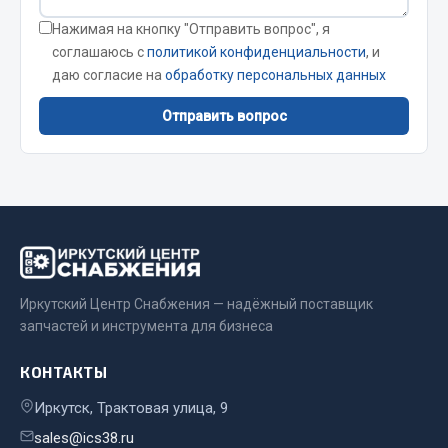
Стропы
Нажимая на кнопку "Отправить вопрос", я
Стяжки
соглашаюсь с
политикой конфиденциальности
, и
Тросы
даю согласие на
обработку персональных данных
Весь раздел
Отправить вопрос
Автохимия
3 ton
Abro
Agat auto
Alteco
Иркутский Центр Снабжения — надёжный поставщик
запчастей и инструмента для бизнеса
Aвтосил
Chevron
КОНТАКТЫ
Cosmo
Иркутск, Трактовая улица, 9
Показать ещё
sales@ics38.ru