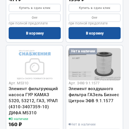
Система выпуска газа
Купить в один клик
Купить в один клик
Система охлаждения
Коробка передач
Опт
Опт
при полной предоплате
при полной предоплате
Рулевое управление
Тормозная система
В корзину
В корзину
Показать ещё
Нет в наличии
Весь раздел
Запчасти HOWO
Арт. М5310
Арт. ЭФВ 9.1.1577
Тормозная система
Элемент фильтрующий
Элемент воздушного
насоса ГУР КАМАЗ
фильтра ГАЗель Бизнес
Двигатель
5320, 53212, ГАЗ, УРАЛ
Цитрон ЭФВ 9.1.1577
Подвеска
(4310-3407359-10)
Система питания
ДИФА М5310
В наличии
Система выпуска газа
160 ₽
Нет в наличии
Система охлаждения