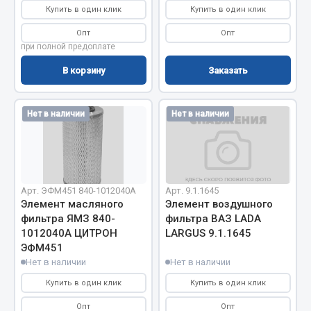
Купить в один клик
Купить в один клик
Сцепление
Опт
Опт
Показать ещё
при полной предоплате
В корзину
Заказать
Весь раздел
Запчасти SHAANXI (SHACMAN)
Нет в наличии
Нет в наличии
Система питания
Тормозная система
Колеса и шины
Арт. ЭФМ451 840-1012040А
Арт. 9.1.1645
Элемент масляного
Элемент воздушного
Система охлаждения
фильтра ЯМЗ 840-
фильтра ВАЗ LADA
Подвеска
1012040А ЦИТРОН
LARGUS 9.1.1645
Кабина
ЭФМ451
Оперение кабины
Нет в наличии
Нет в наличии
Купить в один клик
Купить в один клик
Показать ещё
Опт
Опт