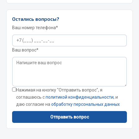
Да, возврат возможен в течение 14 дней при
сохранении товарного вида и упаковки.
JSB
Остались вопросы?
Mann-filter
Ваш номер телефона*
Vic
Автоторг
Дифа
Ваш вопрос*
Цитрон
Фильтры DONALDSON
Показать ещё
Весь раздел
Нажимая на кнопку "Отправить вопрос", я
соглашаюсь с
политикой конфиденциальности
, и
даю согласие на
обработку персональных данных
Всё для сварки
Отправить вопрос
Газосварка
Маски, краги сварщика
Сварочное оборудование