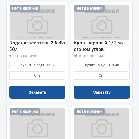
Весь раздел
Нет в наличии
Нет в наличии
Цепи подъёмные
Весь раздел
Водоногреватель 2.5кВт
Кран шаровый 1/2 со
50л
сгоном углов.
Нет в наличии
Нет в наличии
РТИ
Купить в один клик
Купить в один клик
Опт
Опт
Кольца уплотнительные
Лента конвейерная
Заказать
Заказать
Манжеты
Паронит
Патрубки
Нет в наличии
Нет в наличии
Прокладки
Рукава высокого давления