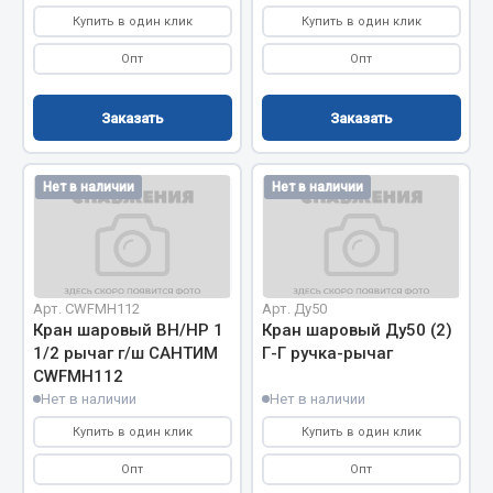
Купить в один клик
Купить в один клик
Запчасти на полуприцепы
Опт
Опт
Амортизаторы для полуприцепов
Заказать
Заказать
Весь раздел
Нет в наличии
Нет в наличии
Запчасти КамАЗ
Двигатель
Система питания
Арт. CWFMH112
Арт. Ду50
Система выпуска газа
Кран шаровый ВН/НР 1
Кран шаровый Ду50 (2)
Система охлаждения
1/2 рычаг г/ш САНТИМ
Г-Г ручка-рычаг
Сцепление
CWFMH112
Нет в наличии
Нет в наличии
Коробка передач
Коробка передач ZF
Купить в один клик
Купить в один клик
Опт
Опт
Показать ещё