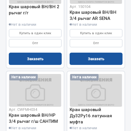
Показать ещё
Кран шаровый ВН/ВН 2
Арт. 150104
Кран шаровый ВН/ВН
рычаг г/г
Весь раздел
3/4 рычаг AR SENA
Нет в наличии
Нет в наличии
Автомобильная электрика
Купить в один клик
Купить в один клик
Опт
Опт
Автолампы
Блоки реле и предохранителей
Заказать
Заказать
Вилки нагрузочные
Выключатели и переключатели клавишные
Нет в наличии
Нет в наличии
Выключатели кнопочные
Выключатель массы
Изолента
Показать ещё
Кран шаровый
Арт. CWFMH034
Кран шаровый ВН/НР
Ду32Ру16 латунная
Весь раздел
3/4 рычаг г/ш САНТИМ
муфта
Нет в наличии
Нет в наличии