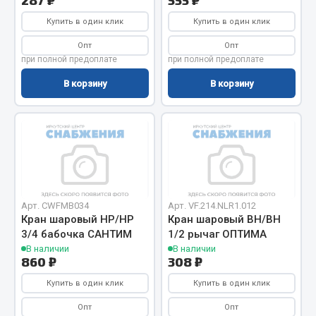
287 ₽
555 ₽
Кольца стопорные
Купить в один клик
Купить в один клик
Пресс-масленки
Опт
Опт
Пробки
при полной предоплате
при полной предоплате
Пружины
В корзину
В корзину
Хомуты
Показать ещё
Весь раздел
Соединительные элементы
Арт. CWFMB034
Арт. VF.214.NLR1.012
Кран шаровый НР/НР
Кран шаровый ВН/ВН
3/4 бабочка САНТИМ
1/2 рычаг ОПТИМА
Camozzi
В наличии
В наличии
Адаптеры и переходники
860 ₽
308 ₽
Тройники
Купить в один клик
Купить в один клик
Трубки, муфты, гайки
Опт
Опт
Угольники