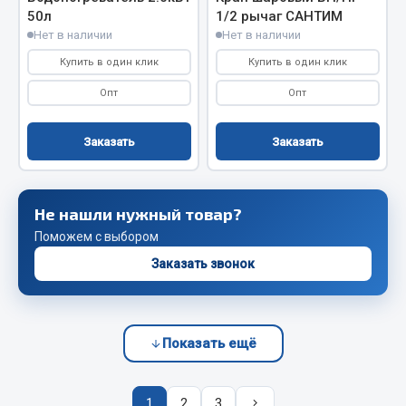
Система выпуска газа
50л
1/2 рычаг САНТИМ
Система охлаждения
Нет в наличии
Нет в наличии
Коробка передач
Купить в один клик
Купить в один клик
Рулевое управление
Опт
Опт
Тормозная система
Показать ещё
Заказать
Заказать
Весь раздел
Не нашли нужный товар?
Запчасти HOWO
Поможем с выбором
Заказать звонок
Тормозная система
Двигатель
Подвеска
Показать ещё
Система питания
Система выпуска газа
Система охлаждения
1
2
3