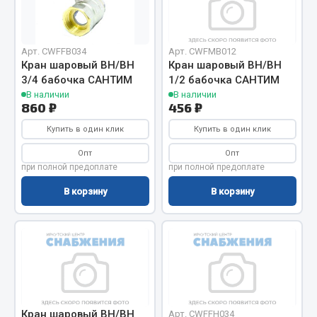
Отопители салона, подогреватели
Автономные воздушные отопители
Арт. CWFFB034
Арт. CWFMB012
Жидкостные подогреватели
Кран шаровый ВН/ВН
Кран шаровый ВН/ВН
3/4 бабочка САНТИМ
1/2 бабочка САНТИМ
Отопители салона
В наличии
В наличии
Подогреватели тосола
860 ₽
456 ₽
Весь раздел
Купить в один клик
Купить в один клик
Опт
Опт
при полной предоплате
при полной предоплате
Автотовары
В корзину
В корзину
Автозвук
Автокаталоги
Аксессуары автомобильные
Аптечки и знаки автомобильные
Брызговики
Вентиляторы кабины
Кран шаровый ВН/ВН
Арт. CWFFH034