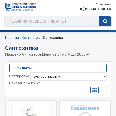
Позвонить
8(3952)48-64-16
Главная
Хозтовары
Сантехника
Сантехника
Найдено 67 товаров
Цена от 315.7 ₽ до 2035 ₽
Цепи противоскольжения
Фильтры
ЦЕПИ РОССИЯ
Сортировка:
ЦЕПИ BOHU (Китай)
Показано 24 из 67
Изготовление цепей на колеса BOHU
QITONG
Весь раздел