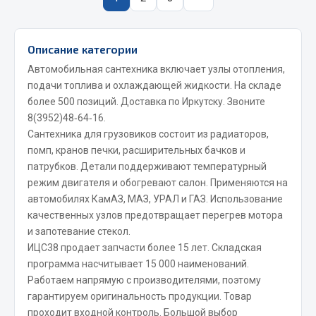
Сцепление
Показать ещё
Описание категории
Автомобильная сантехника включает узлы отопления,
Весь раздел
подачи топлива и охлаждающей жидкости. На складе
более 500 позиций. Доставка по Иркутску. Звоните
Запчасти SHAANXI (SHACMAN)
8(3952)48‑64‑16
.
Сантехника для грузовиков состоит из радиаторов,
Система питания
помп, кранов печки, расширительных бачков и
патрубков. Детали поддерживают температурный
Тормозная система
режим двигателя и обогревают салон. Применяются на
Колеса и шины
автомобилях КамАЗ, МАЗ, УРАЛ и ГАЗ. Использование
Система охлаждения
качественных узлов предотвращает перегрев мотора
Подвеска
и запотевание стекол.
Кабина
ИЦС38 продает запчасти более 15 лет. Складская
программа насчитывает 15 000 наименований.
Оперение кабины
Работаем напрямую с производителями, поэтому
Показать ещё
гарантируем оригинальность продукции. Товар
проходит входной контроль. Большой выбор