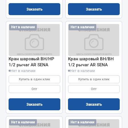
Весь раздел
Заказать
Заказать
Запчасти МАЗ
Нет в наличии
Нет в наличии
Система питания
Подвеска
Тормозная система
Кран шаровый ВН/НР
Кран шаровый ВН/ВН
Двери
1/2 рычаг AR SENA
1/2 рычаг AR SENA
Окно ветровое
Нет в наличии
Нет в наличии
Двигатель
Купить в один клик
Купить в один клик
Электрооборудование
Опт
Опт
Показать ещё
Заказать
Заказать
Весь раздел
Нет в наличии
Нет в наличии
Запчасти Урал