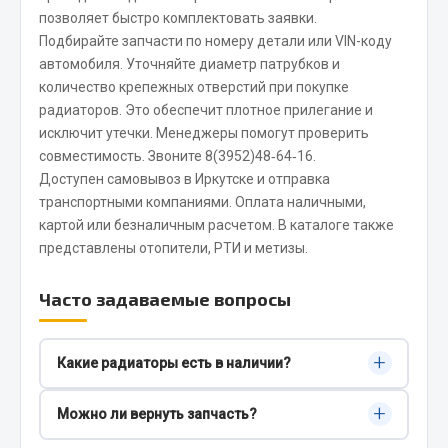
Весь раздел
позволяет быстро комплектовать заявки.
Подбирайте запчасти по номеру детали или VIN-коду
автомобиля. Уточняйте диаметр патрубков и
Запчасти FAW
количество крепежных отверстий при покупке
радиаторов. Это обеспечит плотное прилегание и
Подвеска
исключит утечки. Менеджеры помогут проверить
Двигатель
совместимость. Звоните 8(3952)48‑64‑16.
Система охлаждения
Доступен самовывоз в Иркутске и отправка
Сцепление
транспортными компаниями. Оплата наличными,
картой или безналичным расчетом. В каталоге также
Ось передняя
представлены
отопители
,
РТИ
и
метизы
.
Тормозная система
Электрооборудование
Часто задаваемые вопросы
Показать ещё
+
Весь раздел
Какие радиаторы есть в наличии?
Предлагаем алюминиевые, медно-латунные и
+
Можно ли вернуть запчасть?
пластиковые радиаторы для грузовых
Фильтры
автомобилей.