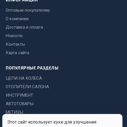
Стропы
Стяжки
Оптовым покупателям
Тросы
О компании
Доставка и оплата
Весь раздел
Новости
Контакты
Автохимия
Карта сайта
3 ton
ПОПУЛЯРНЫЕ РАЗДЕЛЫ
Abro
Agat auto
ЦЕПИ НА КОЛЕСА
Alteco
ОТОПИТЕЛИ САЛОНА
Aвтосил
ИНСТРУМЕНТ
Chevron
АВТОТОВАРЫ
Cosmo
МЕТИЗЫ
Показать ещё
Этот сайт использует куки для улучшения