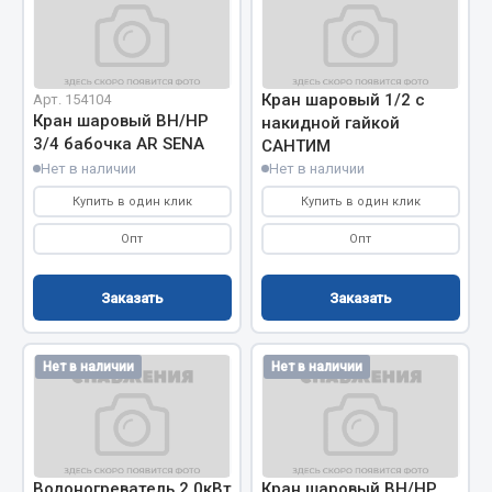
Двигатель
Мост задний
Кран шаровый 1/2 с
Арт. 154104
Система питания
Кран шаровый ВН/НР
накидной гайкой
Система выпуска газа
3/4 бабочка AR SENA
САНТИМ
Система охлаждения
Нет в наличии
Нет в наличии
Сцепление
Купить в один клик
Купить в один клик
Тормозная система
Опт
Опт
Показать ещё
Заказать
Заказать
Весь раздел
Нет в наличии
Нет в наличии
Запчасти ЯМЗ
Двигатель
Система питания
Водоногреватель 2.0кВт
Кран шаровый ВН/НР