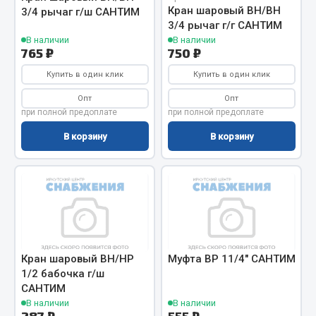
Вымпела
Кран шаровый ВН/ВН
3/4 рычаг г/ш САНТИМ
3/4 рычаг г/г САНТИМ
Показать ещё
В наличии
В наличии
765 ₽
750 ₽
Весь раздел
Купить в один клик
Купить в один клик
Опт
Опт
Смазочные материалы
при полной предоплате
при полной предоплате
В корзину
В корзину
Масла
Охладжающие жидкости
Технические жидкости
Весь раздел
Кран шаровый ВН/НР
Муфта ВР 11/4" САНТИМ
МЕТИЗЫ
1/2 бабочка г/ш
САНТИМ
Болты
В наличии
В наличии
Гайки