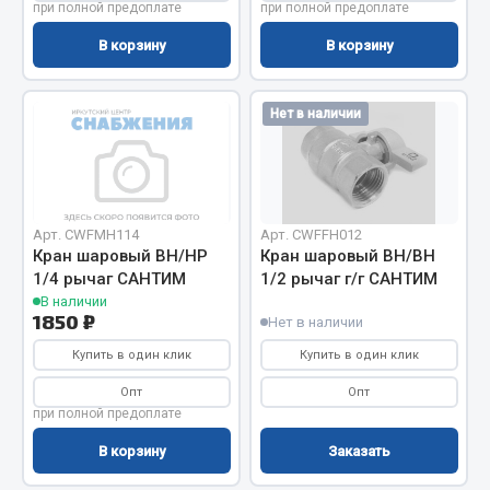
при полной предоплате
при полной предоплате
Фитинги
В корзину
В корзину
Штуцеры
Весь раздел
Нет в наличии
Инструмент
Автомобильный инструмент
Арт. CWFMH114
Арт. CWFFH012
Кран шаровый ВН/НР
Кран шаровый ВН/ВН
Измерительный инструмент
1/4 рычаг САНТИМ
1/2 рычаг г/г САНТИМ
Крепежный инструмент
В наличии
Режущий инструмент
1850 ₽
Нет в наличии
Силовое оборудование
Купить в один клик
Купить в один клик
Слесарный инструмент
Опт
Опт
Столярный инструмент
при полной предоплате
Показать ещё
В корзину
Заказать