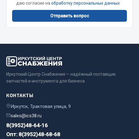
Весь раздел
даю согласие на
обработку персональных данных
Отправить вопрос
Цепи подъёмные
Весь раздел
РТИ
Иркутский Центр Снабжения — надёжный поставщик
Кольца уплотнительные
запчастей и инструмента для бизнеса
Лента конвейерная
Манжеты
КОНТАКТЫ
Паронит
Иркутск, Трактовая улица, 9
Патрубки
sales@ics38.ru
Прокладки
8(3952)48-64-16
Рукава высокого давления
Опт: 8(3952)48-68-68