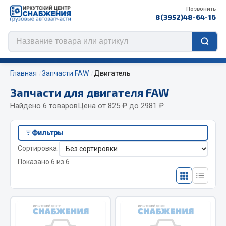
Позвонить
8(3952)48-64-16
Главная
Запчасти FAW
Двигатель
Запчасти для двигателя FAW
Найдено 6 товаров
Цена от 825 ₽ до 2981 ₽
Цепи противоскольжения
Фильтры
ЦЕПИ РОССИЯ
Сортировка:
ЦЕПИ BOHU (Китай)
Показано 6 из 6
Изготовление цепей на колеса BOHU
QITONG
Весь раздел