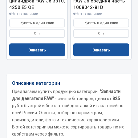
цилиндров FAW J6 3310,
FAW J6 средняя часть
4250 E5 OE
1008042-81D
Кольца стопорные
Нет в наличии
Нет в наличии
Пресс-масленки
Купить в один клик
Купить в один клик
Пробки
Пружины
Опт
Опт
Хомуты
Заказать
Заказать
Показать ещё
Весь раздел
Описание категории
Соединительные элементы
Предлагаем купить продукцию категории:
"Запчасти
для двигателя FAW"
- свыше
6
товаров, цены от
825
Camozzi
руб. с быстрой и бесплатной доставкой и гарантией по
Адаптеры и переходники
всей России. Отзывы, выбор по параметрам,
Тройники
производители, фото и технические характеристики.
В этой категории вы можете сортировать товары по их
Трубки, муфты, гайки
свойствам через фильтр.
Угольники