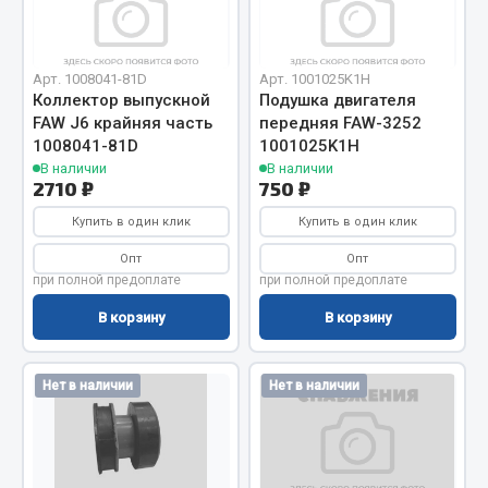
Отопители салона, подогреватели
Автономные воздушные отопители
Арт. 1008041-81D
Арт. 1001025K1H
Жидкостные подогреватели
Коллектор выпускной
Подушка двигателя
FAW J6 крайняя часть
передняя FAW-3252
Отопители салона
1008041-81D
1001025K1H
Подогреватели тосола
В наличии
В наличии
2710 ₽
750 ₽
Весь раздел
Купить в один клик
Купить в один клик
Опт
Опт
Автотовары
при полной предоплате
при полной предоплате
В корзину
В корзину
Автозвук
Автокаталоги
Аксессуары автомобильные
Нет в наличии
Нет в наличии
Аптечки и знаки автомобильные
Брызговики
Вентиляторы кабины