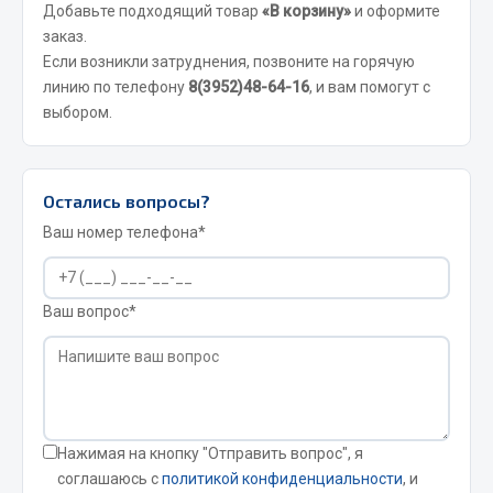
Добавьте подходящий товар
«В корзину»
и оформите
Фитинги
заказ.
Штуцеры
Если возникли затруднения, позвоните на горячую
линию по телефону
8(3952)48-64-16
, и вам помогут с
Весь раздел
выбором.
Инструмент
Остались вопросы?
Автомобильный инструмент
Ваш номер телефона*
Измерительный инструмент
Крепежный инструмент
Ваш вопрос*
Режущий инструмент
Силовое оборудование
Слесарный инструмент
Столярный инструмент
Показать ещё
Нажимая на кнопку "Отправить вопрос", я
соглашаюсь с
политикой конфиденциальности
, и