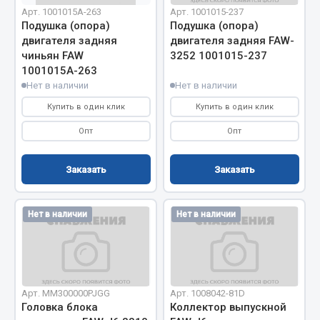
Вымпела
Арт. 1001015А-263
Арт. 1001015-237
Подушка (опора)
Подушка (опора)
Показать ещё
двигателя задняя
двигателя задняя FAW-
чиньян FAW
3252 1001015-237
Весь раздел
1001015А-263
Нет в наличии
Нет в наличии
Купить в один клик
Купить в один клик
Смазочные материалы
Опт
Опт
Масла
Охладжающие жидкости
Заказать
Заказать
Технические жидкости
Нет в наличии
Нет в наличии
Весь раздел
МЕТИЗЫ
Арт. MM300000PJGG
Арт. 1008042-81D
Болты
Головка блока
Коллектор выпускной
Гайки