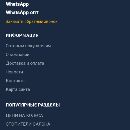
Показать ещё
WhatsApp
WhatsApp опт
Весь раздел
Заказать обратный звонок
Автомобильная электрика
ИНФОРМАЦИЯ
Оптовым покупателям
Автолампы
О компании
Блоки реле и предохранителей
Доставка и оплата
Вилки нагрузочные
Новости
Выключатели и переключатели клавишные
Выключатели кнопочные
Контакты
Выключатель массы
Карта сайта
Изолента
ПОПУЛЯРНЫЕ РАЗДЕЛЫ
Показать ещё
ЦЕПИ НА КОЛЕСА
Весь раздел
ОТОПИТЕЛИ САЛОНА