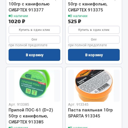
100гр с канифолью
50гр с канифолью,
Весь раздел
СИБРТЕХ 913377
СИБРТЕХ 913375
В наличии
В наличии
1020 ₽
525 ₽
Запчасти МАЗ
Купить в один клик
Купить в один клик
Система питания
Опт
Опт
при полной предоплате
при полной предоплате
Подвеска
Тормозная система
В корзину
В корзину
Двери
Окно ветровое
Двигатель
Электрооборудование
Показать ещё
Арт. 913385
Арт. 913345
Весь раздел
Припой ПОС-61 (D=2)
Паста паяльная 10гр
50гр с канифолью,
SPARTA 913345
СИБРТЕХ 913385
Запчасти Урал
В наличии
В наличии