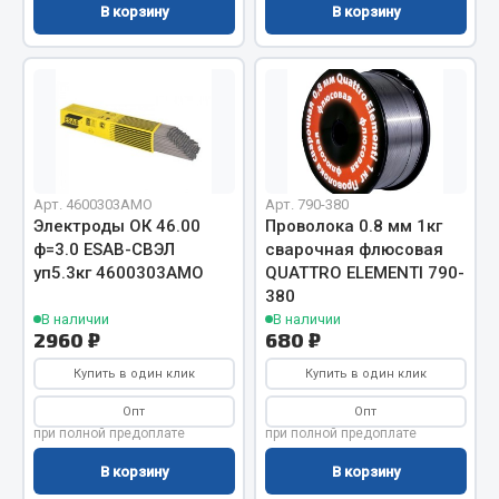
В корзину
В корзину
Вымпела
Показать ещё
Весь раздел
Смазочные материалы
Арт. 4600303АМО
Арт. 790-380
Электроды ОК 46.00
Проволока 0.8 мм 1кг
Масла
ф=3.0 ESAB-СВЭЛ
сварочная флюсовая
Охладжающие жидкости
уп5.3кг 4600303АМО
QUATTRO ELEMENTI 790-
Технические жидкости
380
В наличии
В наличии
2960 ₽
680 ₽
Весь раздел
Купить в один клик
Купить в один клик
МЕТИЗЫ
Опт
Опт
при полной предоплате
при полной предоплате
Болты
В корзину
В корзину
Гайки