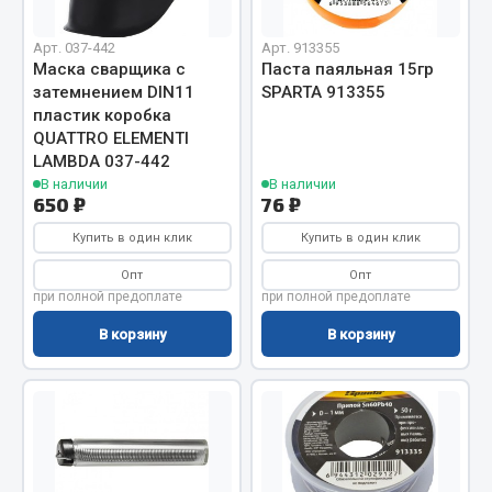
Показать ещё
Арт. 037-442
Арт. 913355
Весь раздел
Маска сварщика с
Паста паяльная 15гр
затемнением DIN11
SPARTA 913355
пластик коробка
Автомобильная электрика
QUATTRO ELEMENTI
LAMBDA 037-442
Автолампы
В наличии
В наличии
650 ₽
76 ₽
Блоки реле и предохранителей
Купить в один клик
Купить в один клик
Вилки нагрузочные
Выключатели и переключатели клавишные
Опт
Опт
при полной предоплате
при полной предоплате
Выключатели кнопочные
Выключатель массы
В корзину
В корзину
Изолента
Показать ещё
Весь раздел