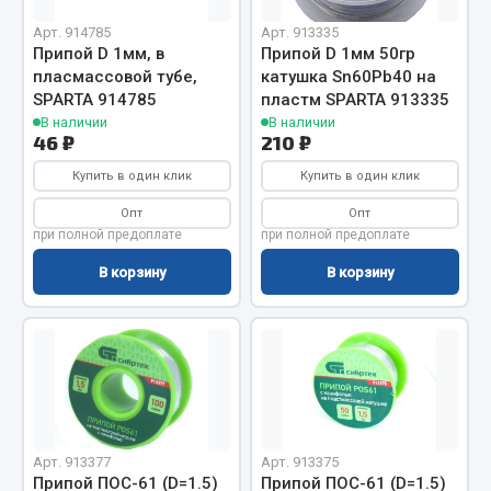
Запчасти на полуприцепы
Арт. 914785
Арт. 913335
Припой D 1мм, в
Припой D 1мм 50гр
пласмассовой тубе,
катушка Sn60Pb40 на
Амортизаторы для полуприцепов
SPARTA 914785
пластм SPARTA 913335
В наличии
В наличии
Весь раздел
46 ₽
210 ₽
Купить в один клик
Купить в один клик
Запчасти КамАЗ
Опт
Опт
при полной предоплате
при полной предоплате
Двигатель
В корзину
В корзину
Система питания
Система выпуска газа
Система охлаждения
Сцепление
Коробка передач
Коробка передач ZF
Арт. 913377
Арт. 913375
Показать ещё
Припой ПОС-61 (D=1.5)
Припой ПОС-61 (D=1.5)