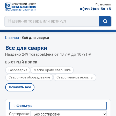
Позвонить
8(3952)48-64-16
Главная
Всё для сварки
Всё для сварки
Найдено 249 товаров
Цена от 40.7 ₽ до 10791 ₽
Цепи противоскольжения
БЫСТРЫЙ ПОИСК
ЦЕПИ РОССИЯ
Газосварка
Маски, краги сварщика
ЦЕПИ BOHU (Китай)
Сварочное оборудование
Сварочные материалы
Изготовление цепей на колеса BOHU
Показать все
QITONG
Весь раздел
Фильтры
Сортировка: