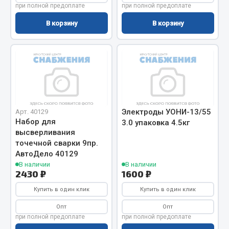
при полной предоплате
при полной предоплате
Сцепление
В корзину
В корзину
Показать ещё
Весь раздел
Запчасти SHAANXI (SHACMAN)
Система питания
Электроды УОНИ-13/55
Арт. 40129
Набор для
3.0 упаковка 4.5кг
Тормозная система
высверливания
Колеса и шины
точечной сварки 9пр.
Система охлаждения
АвтоДело 40129
Подвеска
В наличии
В наличии
2430 ₽
1600 ₽
Кабина
Купить в один клик
Купить в один клик
Оперение кабины
Опт
Опт
Показать ещё
при полной предоплате
при полной предоплате