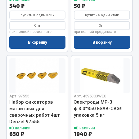
540 ₽
50 ₽
Двигатель
Купить в один клик
Купить в один клик
Мост задний
Опт
Опт
Система питания
при полной предоплате
при полной предоплате
Система выпуска газа
В корзину
В корзину
Система охлаждения
Сцепление
Тормозная система
Показать ещё
Весь раздел
Арт. 97555
Арт. 4595303WE0
Набор фиксаторов
Электроды МР-3
Запчасти ЯМЗ
магнитных для
ф.3.0*350 ЕSAB-СВЭЛ
сварочных работ 4шт
упаковка 5 кг
Denzel 97555
Двигатель
В наличии
В наличии
Система питания
630 ₽
1940 ₽