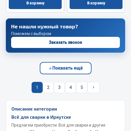
Весь раздел
В корзину
В корзину
Запчасти FAW
Не нашли нужный товар?
Поможем с выбором
Подвеска
Двигатель
Заказать звонок
Система охлаждения
Сцепление
Ось передняя
Показать ещё
Тормозная система
Электрооборудование
1
2
3
4
5
Показать ещё
Весь раздел
Описание категории
Всё для сварки в Иркутске
Предлагем приобрести: Всё для сварки и другие
Фильтры