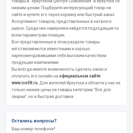
товары в "Иркутском Центре Снабжения" в Иркутске по
низким ценам. Подберите интересующий товар на
JSB
сайте и купите его через корзину или быстрый заказ.
Mann-filter
Ассортимент товаров, представленных в каталоге
Vic
широк. Среди них наверняка найдется подходящая по
Автоторг
всем параметрам позиция.
Все представленные в этом разделе товары
Дифа
изготавливаются известными и хорошо
Цитрон
зарекомендовавшими себя высоким качеством
Фильтры DONALDSON
продукции компаниями.
Вы всегда имеете возможность сделать заказ и
Показать ещё
оплатить его онлайн на
официальном сайте
www.ics38.ru.
Для жителей Иркутска и области у нас не
Весь раздел
только низкие цены на товары категории "Всё для
сварки", но и быстрая доставка.
Всё для сварки
Газосварка
Остались вопросы?
Маски, краги сварщика
Ваш номер телефона*
Сварочное оборудование