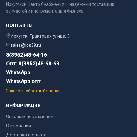
Стропы
Иркутский Центр Снабжения — надёжный поставщик
Стяжки
запчастей и инструмента для бизнеса
Тросы
КОНТАКТЫ
Весь раздел
Иркутск, Трактовая улица, 9
sales@ics38.ru
Автохимия
8(3952)48-64-16
Опт: 8(3952)48-68-68
3 ton
WhatsApp
Abro
WhatsApp опт
Agat auto
Заказать обратный звонок
Alteco
Aвтосил
ИНФОРМАЦИЯ
Chevron
Оптовым покупателям
Cosmo
О компании
Показать ещё
Доставка и оплата