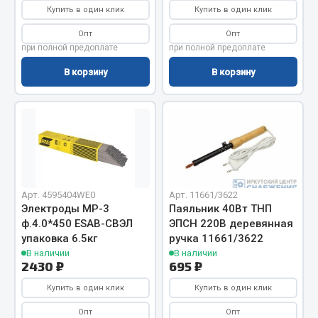
Система выпуска газа
Купить в один клик
Купить в один клик
Система охлаждения
Опт
Опт
Коробка передач
при полной предоплате
при полной предоплате
Рулевое управление
В корзину
В корзину
Тормозная система
Показать ещё
Весь раздел
Запчасти HOWO
Арт. 4595404WE0
Арт. 11661/3622
Электроды МР-3
Паяльник 40Вт ТНП
Тормозная система
ф.4.0*450 ЕSAB-СВЭЛ
ЭПСН 220В деревянная
Двигатель
упаковка 6.5кг
ручка 11661/3622
В наличии
В наличии
Подвеска
2430 ₽
695 ₽
Система питания
Купить в один клик
Купить в один клик
Система выпуска газа
Опт
Опт
Система охлаждения