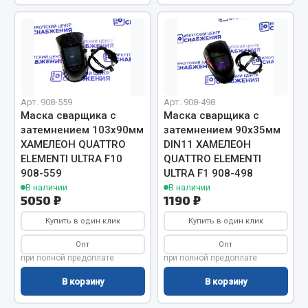
Кольца стопорные
Пресс-масленки
Пробки
Пружины
Хомуты
Арт. 908-559
Арт. 908-498
Маска сварщика с
Маска сварщика с
Показать ещё
затемнением 103х90мм
затемнением 90х35мм
ХАМЕЛЕОН QUATTRO
DIN11 ХАМЕЛЕОН
Весь раздел
ELEMENTI ULTRA F10
QUATTRO ELEMENTI
908-559
ULTRA F1 908-498
В наличии
В наличии
Соединительные элементы
5050 ₽
1190 ₽
Купить в один клик
Купить в один клик
Camozzi
Опт
Опт
Адаптеры и переходники
при полной предоплате
при полной предоплате
Тройники
В корзину
В корзину
Трубки, муфты, гайки
Угольники