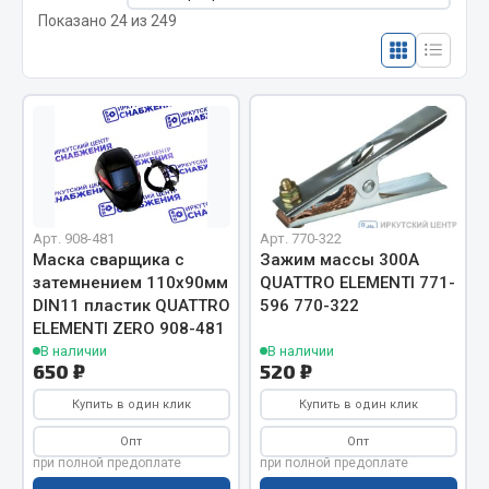
Отопители салона, подогреватели
Показано 24 из 249
Автономные воздушные отопители
Жидкостные подогреватели
Отопители салона
Подогреватели тосола
Весь раздел
Арт. 908-481
Арт. 770-322
Маска сварщика с
Зажим массы 300А
Автотовары
затемнением 110х90мм
QUATTRO ELEMENTI 771-
DIN11 пластик QUATTRO
596 770-322
Автозвук
ELEMENTI ZERO 908-481
В наличии
В наличии
Автокаталоги
650 ₽
520 ₽
Аксессуары автомобильные
Купить в один клик
Купить в один клик
Аптечки и знаки автомобильные
Брызговики
Опт
Опт
при полной предоплате
при полной предоплате
Вентиляторы кабины