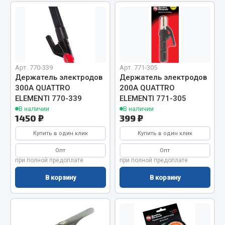
Фитинги
Штуцеры
Весь раздел
Арт. 770-339
Арт. 771-305
Держатель электродов
Держатель электродов
Инструмент
300А QUATTRO
200А QUATTRO
ELEMENTI 770-339
ELEMENTI 771-305
Автомобильный инструмент
В наличии
В наличии
1450 ₽
399 ₽
Измерительный инструмент
Крепежный инструмент
Купить в один клик
Купить в один клик
Режущий инструмент
Опт
Опт
Силовое оборудование
при полной предоплате
при полной предоплате
Слесарный инструмент
В корзину
В корзину
Столярный инструмент
Показать ещё