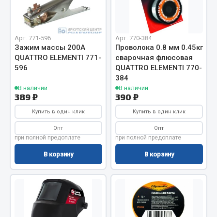
Весь раздел
Цепи подъёмные
Арт. 771-596
Арт. 770-384
Зажим массы 200А
Проволока 0.8 мм 0.45кг
QUATTRO ELEMENTI 771-
сварочная флюсовая
Весь раздел
596
QUATTRO ELEMENTI 770-
384
В наличии
В наличии
389 ₽
390 ₽
РТИ
Купить в один клик
Купить в один клик
Кольца уплотнительные
Опт
Опт
Лента конвейерная
при полной предоплате
при полной предоплате
Манжеты
В корзину
В корзину
Паронит
Патрубки
Прокладки
Рукава высокого давления