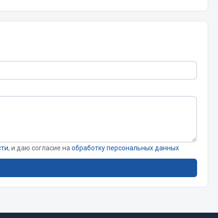
Запчасти КамАЗ
цепы
Двигатель
епов
Система питания
Система выпуска газа
Система охлаждения
Сцепление
Коробка передач
Коробка передач ZF
сти
, и даю согласие на
обработку персональных данных
Показать ещё
Весь раздел
Запчасти HOWO