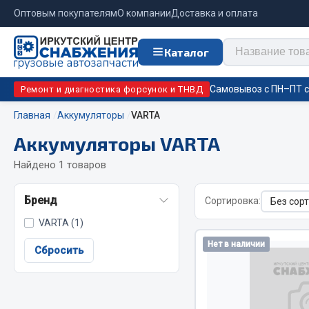
Оптовым покупателям
О компании
Доставка и оплата
Каталог
Самовывоз с ПН–ПТ с 
Ремонт и диагностика форсунок и ТНВД
Главная
Аккумуляторы
VARTA
Аккумуляторы VARTA
Отопи
Цепи противоскольжения
подо
Найдено 1 товаров
Автономны
ЦЕПИ РОССИЯ
Бренд
Сортировка:
Жидкостны
ЦЕПИ BOHU (Китай)
VARTA (1)
Отопители
Изготовление цепей на колеса BOHU
Нет в наличии
Подогрева
QITONG
Сбросить