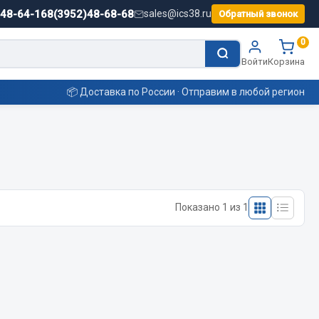
)48-64-16
8(3952)48-68-68
sales@ics38.ru
Обратный звонок
0
Войти
Корзина
📦 Доставка по России · Отправим в любой регион
Смазочные материалы
Масла
Показано 1 из 1
Охладжающие жидкости
Технические жидкости
ьные