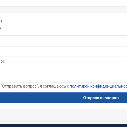
Запчасти на полупри
обильная электрика
ы?
*
Амортизаторы для полуприц
ы
 и предохранителей
рузочные
ли и переключатели
е
ли кнопочные
ль массы
 "Отправить вопрос", я соглашаюсь с
политикой конфиденциально
Показать ещё
Отправить вопрос
Весь раздел
сти Урал
Запчасти ЯМЗ