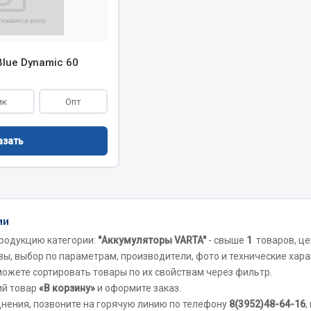
Показать ещё
Весь раздел
Blue Dynamic 60
инительные элементы
Инструмент
ик
Опт
Автомобильный инструмент
азать
и переходники
Измерительный инструмент
Крепежный инструмент
фты, гайки
Режущий инструмент
Силовое оборудование
ии
Слесарный инструмент
родукцию категории:
"Аккумуляторы VARTA"
- свыше
1
товаров, ц
Столярный инструмент
вы, выбор по параметрам, производители, фото и технические хара
 можете сортировать товары по их свойствам через фильтр.
Показать ещё
ий товар
«В корзину»
и оформите заказ.
днения, позвоните на горячую линию по телефону
8(3952)48-64-16
,
Весь раздел