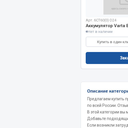
Весь раздел
Весь раздел
Арт. 6СТ60(0) D24
Аккумулятор Varta 
Нет в наличии
МЕТИЗЫ
Соед
Купить в один кл
Болты
Camozzi
Зак
Гайки
Адаптеры 
Кольца стопорные
Тройники
Пресс-масленки
Трубки, му
Пробки
Угольники
Описание категор
Пружины
Фитинги
Предлагаем купить п
Хомуты
Штуцеры
по всей России. Отзы
В этой категории вы
Показать ещё
Добавьте подходящ
Если возникли затру
Весь раздел
Весь раздел