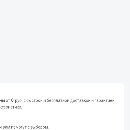
Весь раздел
Цепи подъёмные
Весь раздел
ены от
0
руб. с быстрой и бесплатной доставкой и гарантией
ктеристики.
 и вам помогут с выбором.