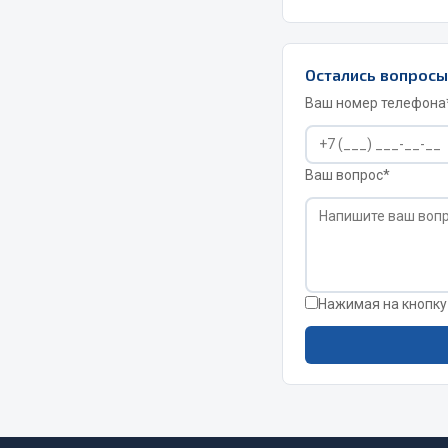
РТИ
Автом
Остались вопрос
Ваш номер телефона
Кольца уплотнительные
Автоламп
Лента конвейерная
Блоки реле
Манжеты
Вилки наг
Ваш вопрос*
Паронит
Выключате
Патрубки
клавишны
Прокладки
Выключате
Рукава высокого давления
Выключате
Изолента
Нажимая на кнопку
Показать ещё
Весь раздел
Весь раздел
Запча
Запчасти МАЗ