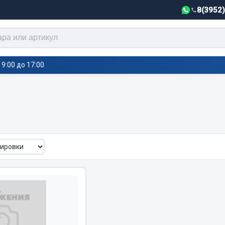
8(3952
9:00 до 17:00
тели салона,
Автотовары
греватели
Автозвук
е воздушные отопители
Автокаталоги
е подогреватели
Аксессуары автомобильные
 салона
Аптечки и знаки автомобил
тели тосола
Брызговики
Вентиляторы кабины
Вымпела