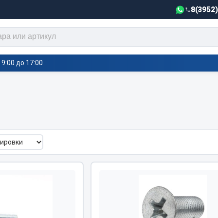
8(3952
9:00 до 17:00
тели салона,
Автотовары
греватели
Автозвук
е воздушные отопители
Автокаталоги
е подогреватели
Аксессуары автомобильные
 салона
Аптечки и знаки автомобил
тели тосола
Брызговики
Вентиляторы кабины
Вымпела