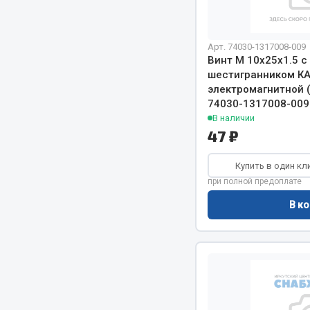
Система о
Колеса и шины
Сцепление
Система охлаждения
Ось перед
Подвеска
Арт. 74030-1317008-009
Винт М 10х25х1.5 с
Тормозная
Кабина
шестигранником К
Электрооб
Оперение кабины
электромагнитной (
74030-1317008-009
Показать ещё
В наличии
47 ₽
Весь раздел
Весь раздел
Купить в один кл
при полной предоплате
Подш
CUMMINS HAFFEN
В ко
Весь раздел
Весь раздел