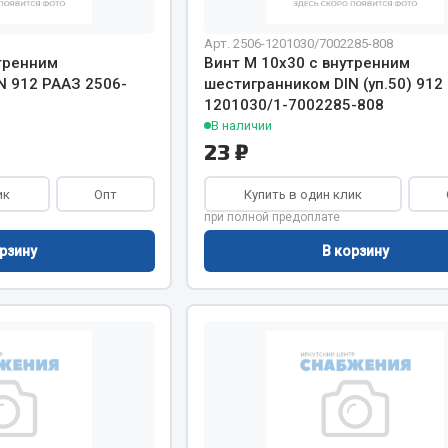
Арт. 2506-1201030/7002285-808
тренним
Винт М 10х30 с внутренним
N 912 РААЗ 2506-
шестигранником DIN (уп.50) 912
1201030/1-7002285-808
В наличии
23 ₽
ик
Опт
Купить в один клик
при полной предоплате
рзину
В корзину