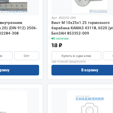
Показать ещё
Весь раздел
Арт. 853352-009
 внутренним
Винт М 10х25х1.25 тормозного
20) (DIN 912) 2506-
барабана КАМАЗ 43118, 6520 (уп
02284-308
БелЗАН 853352-009
инительные элементы
Инструмент
В наличии
18 ₽
Автомобильный инструмент
и переходники
Измерительный инструмент
ик
Опт
Купить в один клик
при полной предоплате
Крепежный инструмент
фты, гайки
Режущий инструмент
рзину
В корзину
Силовое оборудование
Слесарный инструмент
Столярный инструмент
Показать ещё
Весь раздел