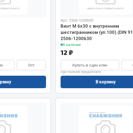
Двигатель
ий
Арт. 2506-1200630
Система питания
Винт М 6х30 с внутренним
итания
Система выпуска газа
шестигранником (уп.100) (DIN 91
пуска газа
Система охлаждения
2506-1200630
хлаждения
В наличии
Коробка передач
12 ₽
Рулевое управление
 система
Тормозная система
ик
Опт
Купить в один клик
при полной предоплате
Показать ещё
Показать ещё
рзину
В корзину
Весь раздел
сти FAW
Фильтры
JSB
Mann-filter