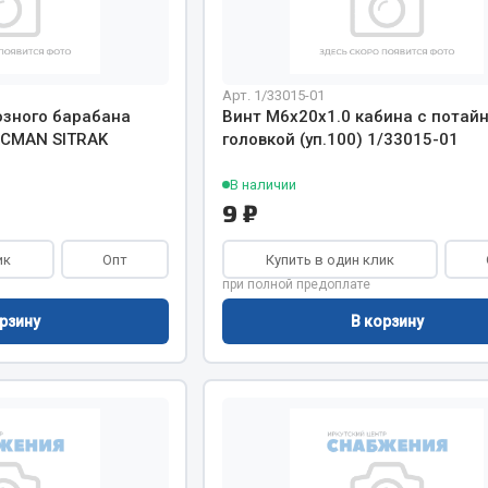
Арт. 1/33015-01
озного барабана
Винт М6х20х1.0 кабина с потай
CMAN SITRAK
головкой (уп.100) 1/33015-01
Весь раздел
В наличии
9 ₽
Садовый инвентарь
монтаж
ик
Опт
Купить в один клик
 для шиномонтажа
Весь раздел
при полной предоплате
рзину
В корзину
т и оборудование для
жа
 для ремонта шин и камер