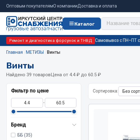
Оптовым покупателям
О компании
Доставка и оплата
Каталог
Самовывоз с ПН–ПТ с 
Ремонт и диагностика форсунок и ТНВД
Главная
МЕТИЗЫ
Винты
Винты
Отопи
Цепи противоскольжения
подо
Найдено 39 товаров
Цена от 4.4 ₽ до 60.5 ₽
Автономны
ЦЕПИ РОССИЯ
Фильтр по цене
Сортировка:
Жидкостны
ЦЕПИ BOHU (Китай)
-
Отопители
Изготовление цепей на колеса BOHU
Подогрева
QITONG
Бренд
ББ (35)