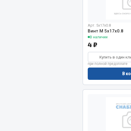
Весь раздел
Весь раздел
Арт. 5х17х0.8
Винт М 5х17х0.8
Прочий инструмент
В наличии
4 ₽
Ящики для инструмента и органайзеры
Сумки для инструмента
Купить в один кл
Хозяйственные товары
при полной предоплате
Пушки тепловые
В ко
Весь раздел