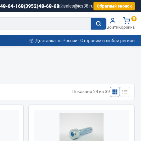
)48-64-16
8(3952)48-68-68
sales@ics38.ru
Обратный звонок
0
Войти
Корзина
📦 Доставка по России · Отправим в любой регион
Смазочные материалы
Масла
Показано 24 из 39
Охладжающие жидкости
Технические жидкости
ьные