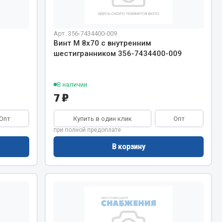
Сварочное оборудование
Сварочные материалы
Арт. 356-7434400-009
Винт М 8х70 с внутренним
шестигранником 356-7434400-009
В наличии
7 ₽
Весь раздел
Опт
Купить в один клик
Опт
при полной предоплате
Автохимия
ы
В корзину
3 ton
Abro
Agat auto
Alteco
Aвтосил