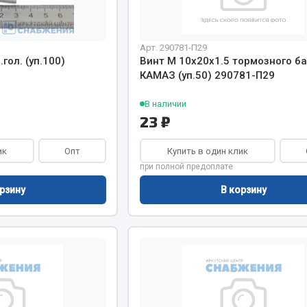
Запчасти на полупри
обильная электрика
Арт. 290781-П29
гол. (уп.100)
Винт М 10х20х1.5 тормозного б
Амортизаторы для полуприц
КАМАЗ (уп.50) 290781-П29
ы
 и предохранителей
В наличии
рузочные
23 ₽
ли и переключатели
е
ик
Опт
Купить в один клик
ли кнопочные
при полной предоплате
ль массы
рзину
В корзину
Показать ещё
Весь раздел
сти Урал
Запчасти ЯМЗ