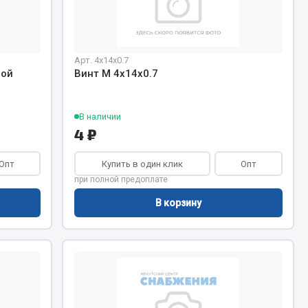
Chevron
Cosmo
Показать ещё
Арт. 4х14х0.7
ной
Винт М 4х14х0.7
Весь раздел
В наличии
4 ₽
Аккумуляторы
Опт
Купить в один клик
Опт
ТАВ
при полной предоплате
ЯМАЛ
В корзину
Solite
ТЮМЕНЬ
OURSUN
FORVARD
DELТА