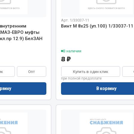
хлаждения
Vic
Автоторг
няя
Арт. 1/33037-11
Дифа
 внутренним
Винт М 8х25 (уп.100) 1/33037-11
 система
Цитрон
АМАЗ-ЕВРО муфты
орудование
Фильтры DONALDSON
кл.пр 12.9) БелЗАН
Показать ещё
Показать ещё
В наличии
8 ₽
Весь раздел
ик
Опт
Купить в один клик
при полной предоплате
ипники
Стяжки, тросы, канат
рзину
В корзину
Стропы
Стяжки
Тросы