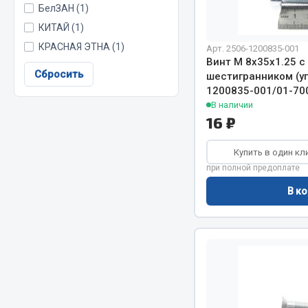
БелЗАН (1)
КИТАЙ (1)
КРАСНАЯ ЭТНА (1)
Весь раздел
Весь раздел
Арт. 2506-1200835-001
Винт М 8х35х1.25 с
Сбросить
шестигранником (уп.
1200835-001/01-70
МЕТИЗЫ
Соед
В наличии
16 ₽
Болты
Camozzi
Гайки
Адаптеры 
Купить в один кл
Кольца стопорные
Тройники
при полной предоплате
Пресс-масленки
Трубки, му
В ко
Пробки
Угольники
Пружины
Фитинги
Хомуты
Штуцеры
Показать ещё
Весь раздел
Весь раздел