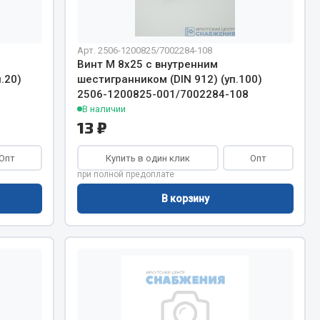
Весь раздел
Арт. 2506-1200825/7002284-108
Винт М 8х25 с внутренним
.20)
шестигранником (DIN 912) (уп.100)
2506-1200825-001/7002284-108
Цепи подъёмные
В наличии
13 ₽
Весь раздел
Опт
Купить в один клик
Опт
при полной предоплате
В корзину