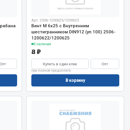
Запчасти КамАЗ
цепы
Арт. 2506-1200625/1200625
арабана
Винт М 6х25 с Внутренним
Двигатель
епов
шестигранником DIN912 (уп.100) 2506-
Система питания
1200622/1200625
В наличии
Система выпуска газа
8 ₽
Система охлаждения
Сцепление
Опт
Купить в один клик
Опт
Коробка передач
при полной предоплате
Коробка передач ZF
В корзину
Показать ещё
Весь раздел
Запчасти HOWO