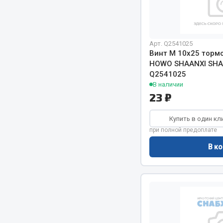
Арт. Q2541025
Винт М 10х25 торм
HOWO SHAANXI SHA
Q2541025
В наличии
23 ₽
Хозтовары
Шино
Купить в один кл
Горелки, баллоны, плитки газовые
Автохимия
при полной предоплате
Замки
Вентили
В ко
Лампы паяльные, керосиновые
Инструмен
Сантехника
шиномонт
Спецодежда
Материалы
Лестницы, стремянки
Товары для дома