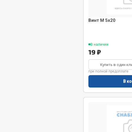
Двигатель
Система питания
Мост задн
Подвеска
Винт М 5х20
Система п
Тормозная система
Система вы
Двери
Система о
Окно ветровое
В наличии
19 ₽
Сцепление
Двигатель
Тормозная
Электрооборудование
Купить в один кл
при полной предоплате
Показать ещё
В ко
Весь раздел
Весь раздел
Запча
Запчасти SHAANXI (SHACMAN)
Подвеска
Система питания
Двигатель
Тормозная система