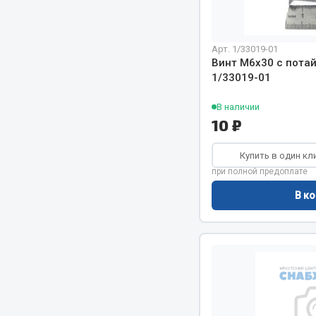
РТИ
Автом
Арт. 1/33019-01
Винт М6х30 с потай.
Кольца уплотнительные
1/33019-01
Автоламп
Лента конвейерная
Блоки реле
В наличии
Манжеты
Вилки наг
10 ₽
Паронит
Выключате
Патрубки
клавишны
Купить в один кл
Прокладки
Выключате
при полной предоплате
Рукава высокого давления
Выключате
В ко
Изолента
Показать ещё
Весь раздел
Весь раздел
Запча
Запчасти МАЗ