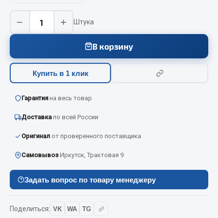
Вымпела
−
+
Штука
Показать ещё
В корзину
Весь раздел
Купить в 1 клик
Смазочные материалы
Гарантия
на весь товар
Масла
Охладжающие жидкости
Доставка
по всей России
Технические жидкости
Оригинал
от проверенного поставщика
Весь раздел
Самовывоз
Иркутск, Трактовая 9
МЕТИЗЫ
Задать вопрос по товару менеджеру
Болты
Поделиться:
VK
WA
TG
Гайки