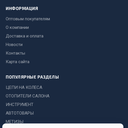
ИНФОРМАЦИЯ
Двигатель
Оптовым покупателям
Мост задний
Система питания
О компании
Система выпуска газа
Доставка и оплата
Система охлаждения
Новости
Сцепление
Контакты
Тормозная система
Карта сайта
Показать ещё
ПОПУЛЯРНЫЕ РАЗДЕЛЫ
Весь раздел
ЦЕПИ НА КОЛЕСА
ОТОПИТЕЛИ САЛОНА
Запчасти ЯМЗ
ИНСТРУМЕНТ
АВТОТОВАРЫ
Двигатель
МЕТИЗЫ
Система питания