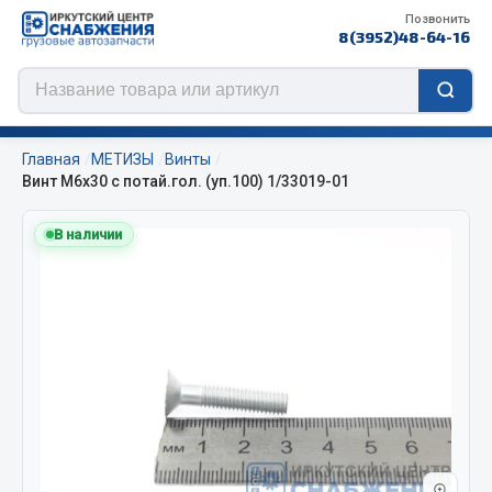
Позвонить
8(3952)48-64-16
Главная
МЕТИЗЫ
Винты
Винт М6х30 с потай.гол. (уп.100) 1/33019-01
В наличии
Цепи противоскольжения
ЦЕПИ РОССИЯ
ЦЕПИ BOHU (Китай)
Изготовление цепей на колеса BOHU
QITONG
Весь раздел