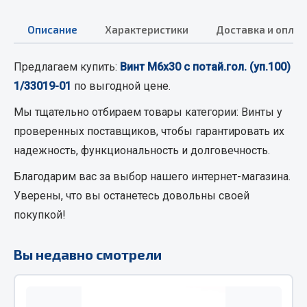
Кольца стопорные
Описание
Характеристики
Доставка и оплат
Пресс-масленки
Пробки
Предлагаем купить:
Винт М6х30 с потай.гол. (уп.100)
Пружины
1/33019-01
по выгодной цене.
Хомуты
Мы тщательно отбираем товары категории:
Винты
у
Показать ещё
проверенных поставщиков, чтобы гарантировать их
Весь раздел
надежность, функциональность и долговечность.
Благодарим вас за выбор нашего интернет-магазина.
Соединительные элементы
Уверены, что вы останетесь довольны своей
покупкой!
Camozzi
Адаптеры и переходники
Вы недавно смотрели
Тройники
Трубки, муфты, гайки
Угольники