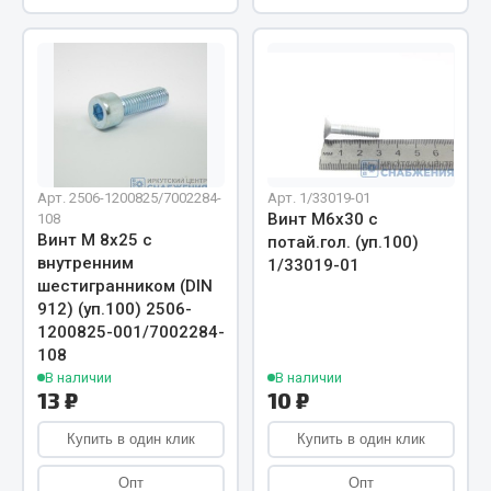
Показать ещё
Весь раздел
Автомобильная электрика
Автолампы
Арт. 2506-1200825/7002284-
Арт. 1/33019-01
Блоки реле и предохранителей
Винт М6х30 с
108
Винт М 8х25 с
потай.гол. (уп.100)
Вилки нагрузочные
внутренним
1/33019-01
Выключатели и переключатели клавишные
шестигранником (DIN
Выключатели кнопочные
912) (уп.100) 2506-
Выключатель массы
1200825-001/7002284-
108
Изолента
В наличии
В наличии
13 ₽
10 ₽
Показать ещё
Купить в один клик
Купить в один клик
Весь раздел
Опт
Опт