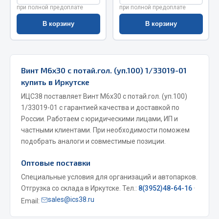
при полной предоплате
при полной предоплате
Запчасти на полуприцепы
В корзину
В корзину
Амортизаторы для полуприцепов
Весь раздел
Винт М6х30 с потай.гол. (уп.100) 1/33019-01
купить в Иркутске
Запчасти КамАЗ
ИЦС38 поставляет Винт М6х30 с потай.гол. (уп.100)
1/33019-01 с гарантией качества и доставкой по
Двигатель
России. Работаем с юридическими лицами, ИП и
Система питания
частными клиентами. При необходимости поможем
Система выпуска газа
подобрать аналоги и совместимые позиции.
Система охлаждения
Оптовые поставки
Сцепление
Специальные условия для организаций и автопарков.
Коробка передач
Отгрузка со склада в Иркутске. Тел.:
8(3952)48-64-16
·
Коробка передач ZF
sales@ics38.ru
Email:
Показать ещё