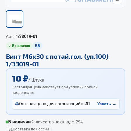
Отопители салона, подогреватели
Автономные воздушные отопители
Жидкостные подогреватели
Отопители салона
Арт.:
1/33019-01
Подогреватели тосола
В наличии
ББ
Весь раздел
Винт М6х30 с потай.гол. (уп.100)
1/33019-01
Автотовары
10 ₽
/ Штука
Автозвук
Настоящая цена действует при условии полной
предоплаты
Автокаталоги
Аксессуары автомобильные
Оптовая цена для организаций и ИП
Узнать →
Аптечки и знаки автомобильные
Брызговики
В наличии
Количество на складе: 294
Вентиляторы кабины
Доставка по России