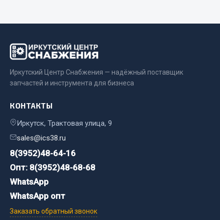
Весь раздел
Запчасти МАЗ
Система питания
Иркутский Центр Снабжения — надёжный поставщик
Подвеска
запчастей и инструмента для бизнеса
Тормозная система
КОНТАКТЫ
Двери
Окно ветровое
Иркутск, Трактовая улица, 9
Двигатель
sales@ics38.ru
Электрооборудование
8(3952)48-64-16
Показать ещё
Опт: 8(3952)48-68-68
WhatsApp
Весь раздел
WhatsApp опт
Заказать обратный звонок
Запчасти Урал