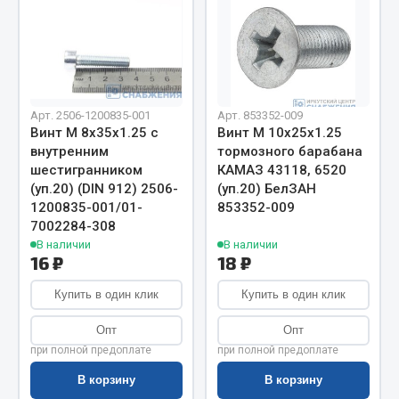
Весь раздел
Цепи подъёмные
Арт. 2506-1200835-001
Арт. 853352-009
Весь раздел
Винт М 8х35х1.25 с
Винт М 10х25х1.25
внутренним
тормозного барабана
шестигранником
КАМАЗ 43118, 6520
РТИ
(уп.20) (DIN 912) 2506-
(уп.20) БелЗАН
1200835-001/01-
853352-009
Кольца уплотнительные
7002284-308
В наличии
В наличии
Лента конвейерная
16 ₽
18 ₽
Манжеты
Паронит
Купить в один клик
Купить в один клик
Патрубки
Опт
Опт
Прокладки
при полной предоплате
при полной предоплате
Рукава высокого давления
В корзину
В корзину