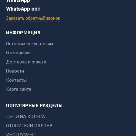
WhatsApp
Показать ещё
WhatsApp опт
Весь раздел
Заказать обратный звонок
ИНФОРМАЦИЯ
Автомобильная электрика
Оптовым покупателям
Автолампы
О компании
Блоки реле и предохранителей
Доставка и оплата
Вилки нагрузочные
Новости
Выключатели и переключатели клавишные
Контакты
Выключатели кнопочные
Карта сайта
Выключатель массы
Изолента
ПОПУЛЯРНЫЕ РАЗДЕЛЫ
Показать ещё
ЦЕПИ НА КОЛЕСА
Весь раздел
ОТОПИТЕЛИ САЛОНА
ИНСТРУМЕНТ