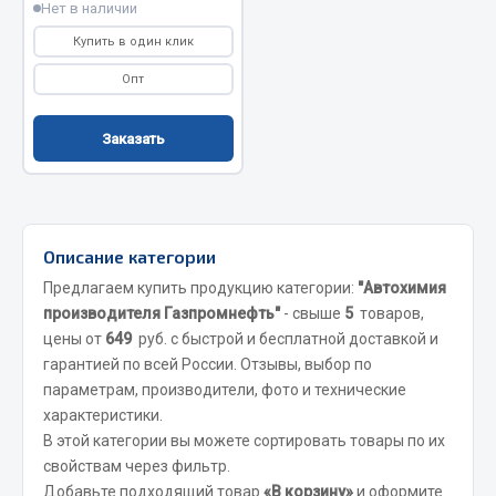
Нет в наличии
Кольца стопорные
Купить в один клик
Пресс-масленки
Опт
Пробки
Пружины
Заказать
Хомуты
Показать ещё
Весь раздел
Описание категории
Предлагаем купить продукцию категории:
"Автохимия
Соединительные элементы
производителя Газпромнефть"
- свыше
5
товаров,
цены от
649
руб. с быстрой и бесплатной доставкой и
гарантией по всей России. Отзывы, выбор по
Camozzi
параметрам, производители, фото и технические
Адаптеры и переходники
характеристики.
Тройники
В этой категории вы можете сортировать товары по их
Трубки, муфты, гайки
свойствам через фильтр.
Угольники
Добавьте подходящий товар
«В корзину»
и оформите