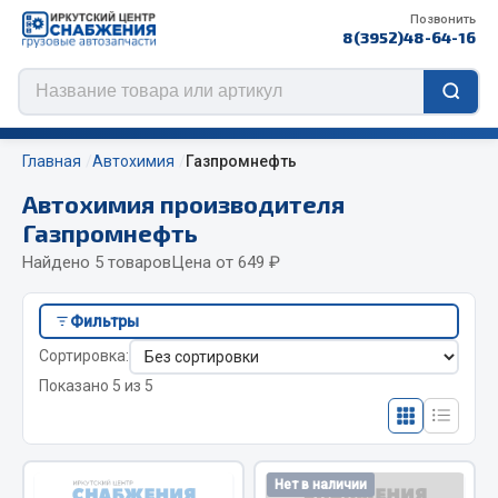
Позвонить
8(3952)48-64-16
Главная
Автохимия
Газпромнефть
ef60c285d8d5)
Автохимия производителя
Газпромнефть
Цепи противоскольжения
Найдено 5 товаров
Цена от 649 ₽
ЦЕПИ РОССИЯ
Фильтры
ЦЕПИ BOHU (Китай)
Сортировка:
Изготовление цепей на колеса BOHU
Показано 5 из 5
QITONG
Весь раздел
Нет в наличии