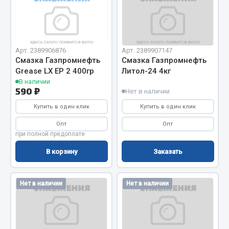
Отопители салона, подогреватели
Автономные воздушные отопители
Жидкостные подогреватели
Арт. 2389906876
Арт. 2389907147
Отопители салона
Смазка Газпромнефть
Смазка Газпромнефть
Grease LX EP 2 400гр
Литол-24 4кг
Подогреватели тосола
В наличии
590 ₽
Нет в наличии
Весь раздел
Купить в один клик
Купить в один клик
Опт
Опт
Автотовары
при полной предоплате
В корзину
Заказать
Автозвук
Автокаталоги
Аксессуары автомобильные
Нет в наличии
Нет в наличии
Аптечки и знаки автомобильные
Брызговики
Вентиляторы кабины