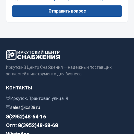
Весь раздел
Отправить вопрос
Цепи подъёмные
Весь раздел
РТИ
Иркутский Центр Снабжения — надёжный поставщик
запчастей и инструмента для бизнеса
Кольца уплотнительные
Лента конвейерная
КОНТАКТЫ
Манжеты
Иркутск, Трактовая улица, 9
Паронит
Патрубки
sales@ics38.ru
Прокладки
8(3952)48-64-16
Рукава высокого давления
Опт: 8(3952)48-68-68