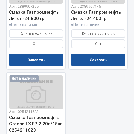
Вымпела
Арт. 2389907255
Арт. 2389907145
Смазка Газпромнефть
Смазка Газпромнефть
Показать ещё
Литол-24 800 гр
Литол-24 400 гр
Нет в наличии
Нет в наличии
Весь раздел
Купить в один клик
Купить в один клик
Опт
Опт
Смазочные материалы
Заказать
Заказать
Масла
Охладжающие жидкости
Технические жидкости
Нет в наличии
Весь раздел
МЕТИЗЫ
Арт. 0254211623
Смазка Газпромнефть
Grease LX EP 2 20л/18кг
Болты
0254211623
Гайки