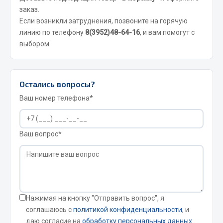
Фитинги
заказ.
Если возникли затруднения, позвоните на горячую
Штуцеры
линию по телефону
8(3952)48-64-16
, и вам помогут с
выбором.
Весь раздел
Инструмент
Остались вопросы?
Ваш номер телефона*
Автомобильный инструмент
Измерительный инструмент
Крепежный инструмент
Ваш вопрос*
Режущий инструмент
Силовое оборудование
Слесарный инструмент
Столярный инструмент
Нажимая на кнопку "Отправить вопрос", я
Показать ещё
соглашаюсь с
политикой конфиденциальности
, и
даю согласие на
обработку персональных данных