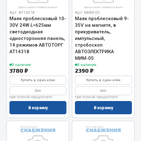
Сцепление
Арт. AT14318
Арт. МИМ-05
Маяк проблесковый 10-
Маяк проблесковый 9-
Показать ещё
30V 24W L=625мм
35V на магните, в
светодиодная
прикуриватель,
Весь раздел
односторонняя панель,
импульсный,
14 режимов АВТОТОРГ
стробоскоп
АТ14318
АВТОЭЛЕКТРИКА
Запчасти SHAANXI (SHACMAN)
МИМ-05
В наличии
В наличии
Система питания
3780 ₽
2390 ₽
Тормозная система
Купить в один клик
Купить в один клик
Колеса и шины
Опт
Опт
Система охлаждения
при полной предоплате
при полной предоплате
Подвеска
В корзину
В корзину
Кабина
Оперение кабины
Показать ещё