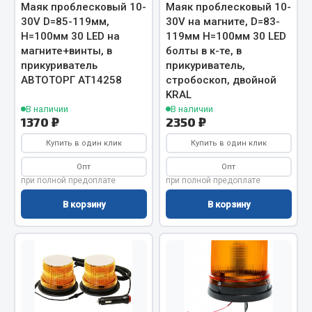
Маяк проблесковый 10-
Маяк проблесковый 10-
Запчасти на полуприцепы
30V D=85-119мм,
30V на магните, D=83-
H=100мм 30 LED на
119мм H=100мм 30 LED
магните+винты, в
болты в к-те, в
Амортизаторы для полуприцепов
прикуриватель
прикуриватель,
АВТОТОРГ АТ14258
стробоскоп, двойной
Весь раздел
KRAL
В наличии
В наличии
1370 ₽
2350 ₽
Запчасти КамАЗ
Купить в один клик
Купить в один клик
Двигатель
Опт
Опт
Система питания
при полной предоплате
при полной предоплате
Система выпуска газа
В корзину
В корзину
Система охлаждения
Сцепление
Коробка передач
Коробка передач ZF
Показать ещё