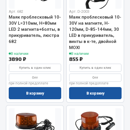
Вымпела
Арт. 682
Арт. D-2003
Показать ещё
Маяк проблесковый 10-
Маяк проблесковый 10-
30V L=310мм, H=80мм
30V на магните, H-
Весь раздел
LED 2 магнита+болты, в
120мм, D-85-144мм, 30
прикуриватель, люстра
LED в прикуриватель,
682
винты в к-те, двойной
Смазочные материалы
MOXI
В наличии
В наличии
3890 ₽
855 ₽
Масла
Охладжающие жидкости
Купить в один клик
Купить в один клик
Технические жидкости
Опт
Опт
при полной предоплате
при полной предоплате
Весь раздел
В корзину
В корзину
МЕТИЗЫ
Болты
Гайки