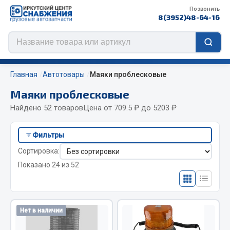
Позвонить
8(3952)48-64-16
Главная
Автотовары
Маяки проблесковые
Маяки проблесковые
Найдено 52 товаров
Цена от 709.5 ₽ до 5203 ₽
Цепи противоскольжения
Фильтры
ЦЕПИ РОССИЯ
Сортировка:
ЦЕПИ BOHU (Китай)
Показано 24 из 52
Изготовление цепей на колеса BOHU
QITONG
Весь раздел
Нет в наличии