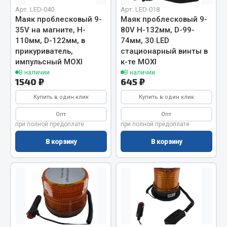
Весь раздел
Арт. LED-040
Арт. LED-018
Маяк проблесковый 9-
Маяк проблесковый 9-
35V на магните, H-
80V H-132мм, D-99-
Цепи подъёмные
110мм, D-122мм, в
74мм, 30 LED
прикуриватель,
стационарный винты в
импульсный MOXI
к-те MOXI
Весь раздел
В наличии
В наличии
1540 ₽
645 ₽
Купить в один клик
Купить в один клик
РТИ
Опт
Опт
при полной предоплате
при полной предоплате
Кольца уплотнительные
Лента конвейерная
В корзину
В корзину
Манжеты
Паронит
Патрубки
Прокладки
Рукава высокого давления