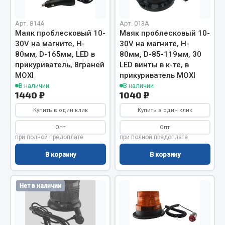
Кольца стопорные
Арт. 814A
Арт. 013A
Пресс-масленки
Маяк проблесковый 10-
Маяк проблесковый 10-
Пробки
30V на магните, H-
30V на магните, H-
Пружины
80мм, D-165мм, LED в
80мм, D-85-119мм, 30
прикуриватель, 8граней
LED винты в к-те, в
Хомуты
MOXI
прикуриватель MOXI
Показать ещё
В наличии
В наличии
1440 ₽
1040 ₽
Весь раздел
Купить в один клик
Купить в один клик
Опт
Опт
при полной предоплате
при полной предоплате
Соединительные элементы
В корзину
В корзину
Camozzi
Адаптеры и переходники
Нет в наличии
Тройники
Трубки, муфты, гайки
Угольники