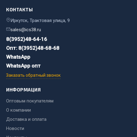
Весь раздел
КОНТАКТЫ
Иркутск, Трактовая улица, 9
Хозтовары
sales@ics38.ru
8(3952)48-64-16
Горелки, баллоны, плитки газовые
Опт: 8(3952)48-68-68
Замки
WhatsApp
Лампы паяльные, керосиновые
Сантехника
WhatsApp опт
Спецодежда
Заказать обратный звонок
Лестницы, стремянки
ИНФОРМАЦИЯ
Товары для дома
Оптовым покупателям
Весь раздел
О компании
Доставка и оплата
Шиномонтаж
Новости