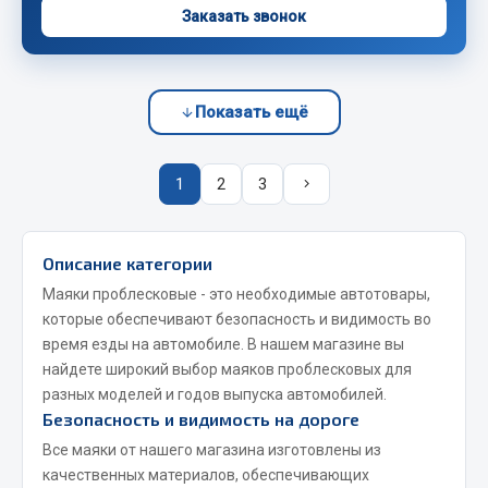
Заказать звонок
JSB
Mann-filter
Vic
Показать ещё
Автоторг
Дифа
1
2
3
Цитрон
Фильтры DONALDSON
Показать ещё
Описание категории
Маяки проблесковые - это необходимые автотовары,
Весь раздел
которые обеспечивают безопасность и видимость во
время езды на автомобиле. В нашем магазине вы
найдете широкий выбор маяков проблесковых для
Всё для сварки
разных моделей и годов выпуска автомобилей.
Безопасность и видимость на дороге
Газосварка
Все маяки от нашего магазина изготовлены из
Маски, краги сварщика
качественных материалов, обеспечивающих
Сварочное оборудование