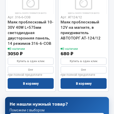
Весь раздел
Арт. 316-6-COB
Арт. AT124/12
Запчасти FAW
Маяк проблесковый 10-
Маяк проблесковый
30V 40W L=575мм
12V на магните, в
Подвеска
светодиодная
прикуриватель
Двигатель
двусторонняя панель,
АВТОТОРГ АТ-124/12
14 режимов 316-6-COB
Система охлаждения
В наличии
В наличии
Сцепление
3050 ₽
680 ₽
Ось передняя
Купить в один клик
Купить в один клик
Тормозная система
Опт
Опт
Электрооборудование
при полной предоплате
при полной предоплате
Показать ещё
В корзину
В корзину
Весь раздел
Не нашли нужный товар?
Фильтры
Поможем с выбором