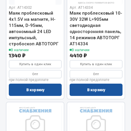
Арт. AT14302
Арт. AT14334
Двигатель
Маяк проблесковый
Маяк проблесковый 10-
4х1.5V на магните, H-
30V 32W L=905мм
Мост задний
115мм, D-95мм,
светодиодная
Система питания
автономный 24 LED
односторонняя панель,
Система выпуска газа
импульсный,
14 режимов АВТОТОРГ
Система охлаждения
стробоскоп АВТОТОРГ
АТ14334
В наличии
В наличии
Сцепление
1340 ₽
4410 ₽
Тормозная система
Купить в один клик
Купить в один клик
Показать ещё
Опт
Опт
при полной предоплате
при полной предоплате
Весь раздел
В корзину
В корзину
Запчасти ЯМЗ
Двигатель
Система питания