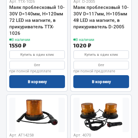
Показать ещё
Арт. TTX-1026
Арт. D-2005
Маяк проблесковый 10-
Маяк проблесковый 10-
30V D=140мм, H=120мм
30V D=117мм, Н=105мм
Весь раздел
72 LED на магните, в
48 LED на магните, в
прикуриватель TTX-
прикуриватель D-2005
1026
Автомобильная электрика
В наличии
В наличии
1550 ₽
1020 ₽
Автолампы
Купить в один клик
Купить в один клик
Блоки реле и предохранителей
Опт
Опт
Вилки нагрузочные
при полной предоплате
при полной предоплате
Выключатели и переключатели клавишные
В корзину
В корзину
Выключатели кнопочные
Выключатель массы
Изолента
Показать ещё
Весь раздел
Арт. AT14258
Арт. 4070