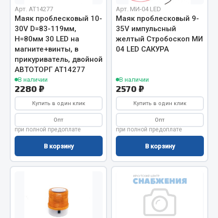
Арт. AT14277
Арт. МИ-04 LED
Весь раздел
Маяк проблесковый 10-
Маяк проблесковый 9-
30V D=83-119мм,
35V импульсный
H=80мм 30 LED на
желтый Стробоскоп МИ
Запчасти МАЗ
магните+винты, в
04 LED САКУРА
прикуриватель, двойной
Система питания
АВТОТОРГ АТ14277
Подвеска
В наличии
В наличии
2280 ₽
2570 ₽
Тормозная система
Купить в один клик
Купить в один клик
Двери
Окно ветровое
Опт
Опт
при полной предоплате
при полной предоплате
Двигатель
Электрооборудование
В корзину
В корзину
Показать ещё
Весь раздел
Запчасти Урал