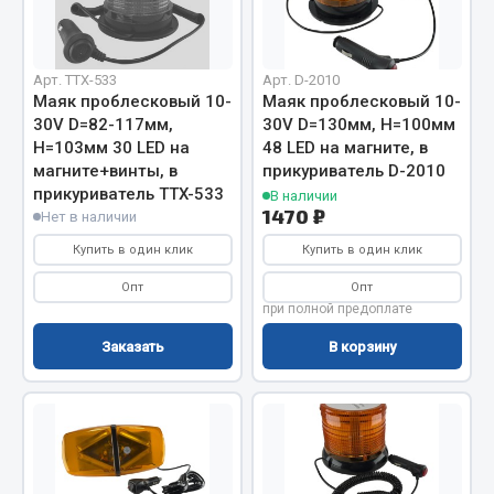
Отопители салона, подогреватели
Автономные воздушные отопители
Арт. TTX-533
Арт. D-2010
Жидкостные подогреватели
Маяк проблесковый 10-
Маяк проблесковый 10-
30V D=82-117мм,
30V D=130мм, H=100мм
Отопители салона
H=103мм 30 LED на
48 LED на магните, в
Подогреватели тосола
магните+винты, в
прикуриватель D-2010
ef60c285d8d5)
прикуриватель TTX-533
В наличии
Весь раздел
1470 ₽
Нет в наличии
Купить в один клик
Купить в один клик
ef60c285d8fd)
Автотовары
Опт
Опт
при полной предоплате
Автозвук
ef60c285d8d5)
Заказать
В корзину
Автокаталоги
Аксессуары автомобильные
Аптечки и знаки автомобильные
Брызговики
Вентиляторы кабины