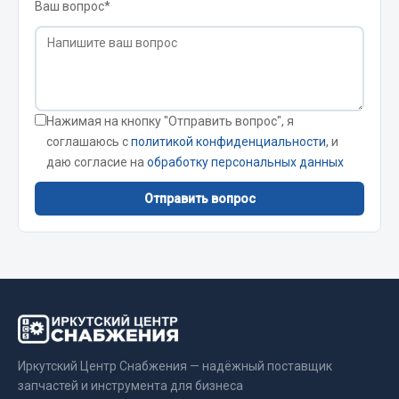
Стропы
Ваш вопрос*
Стяжки
Тросы
Весь раздел
Нажимая на кнопку "Отправить вопрос", я
соглашаюсь с
политикой конфиденциальности
, и
Автохимия
даю согласие на
обработку персональных данных
3 ton
Отправить вопрос
Abro
Agat auto
Alteco
Aвтосил
Chevron
Cosmo
Иркутский Центр Снабжения — надёжный поставщик
Показать ещё
запчастей и инструмента для бизнеса