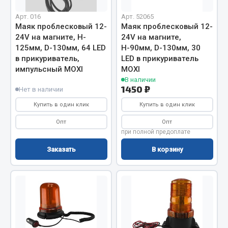
Фитинги
Арт. 016
Арт. 52065
Штуцеры
Маяк проблесковый 12-
Маяк проблесковый 12-
24V на магните, H-
24V на магните,
Весь раздел
125мм, D-130мм, 64 LED
Н-90мм, D-130мм, 30
в прикуриватель,
LED в прикуриватель
импульсный MOXI
MOXI
Инструмент
В наличии
1450 ₽
Нет в наличии
Купить в один клик
Купить в один клик
Автомобильный инструмент
Измерительный инструмент
Опт
Опт
при полной предоплате
Крепежный инструмент
Режущий инструмент
Заказать
В корзину
Силовое оборудование
Слесарный инструмент
Столярный инструмент
Показать ещё