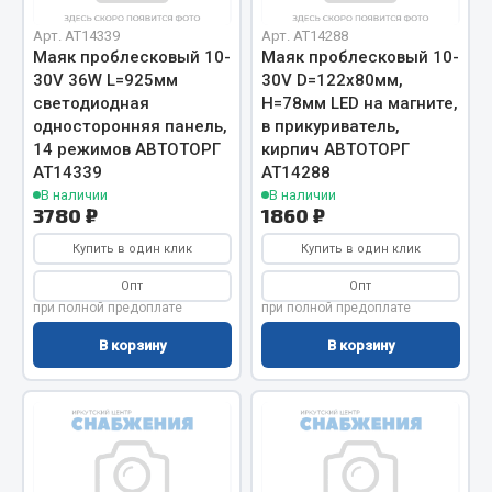
Система выпуска газа
Система охлаждения
Арт. AT14339
Арт. AT14288
Маяк проблесковый 10-
Маяк проблесковый 10-
Коробка передач
30V 36W L=925мм
30V D=122х80мм,
Рулевое управление
светодиодная
H=78мм LED на магните,
Тормозная система
односторонняя панель,
в прикуриватель,
14 режимов АВТОТОРГ
кирпич АВТОТОРГ
Показать ещё
АТ14339
АТ14288
В наличии
В наличии
3780 ₽
1860 ₽
Весь раздел
Купить в один клик
Купить в один клик
Запчасти HOWO
Опт
Опт
при полной предоплате
при полной предоплате
Тормозная система
В корзину
В корзину
Двигатель
Подвеска
Система питания
Система выпуска газа
Система охлаждения