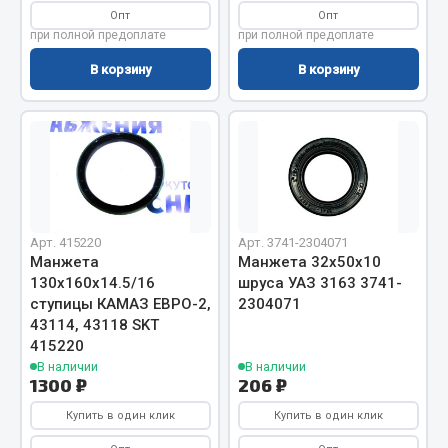
Опт
Опт
Кольца стопорные
при полной предоплате
при полной предоплате
Пресс-масленки
В корзину
В корзину
Пробки
Пружины
Хомуты
Показать ещё
Весь раздел
Арт. 415220
Арт. 3741-2304071
Манжета
Манжета 32х50х10
Соединительные элементы
130х160х14.5/16
шруса УАЗ 3163 3741-
ступицы КАМАЗ ЕВРО-2,
2304071
43114, 43118 SKT
Camozzi
415220
Адаптеры и переходники
В наличии
В наличии
1300 ₽
206 ₽
Тройники
Трубки, муфты, гайки
Купить в один клик
Купить в один клик
Угольники