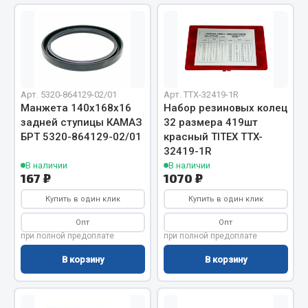
Двигатель
Мост задний
Система питания
Система выпуска газа
Арт. 5320-864129-02/01
Арт. TTX-32419-1R
Система охлаждения
Манжета 140х168х16
Набор резиновых колец
Сцепление
задней ступицы КАМАЗ
32 размера 419шт
БРТ 5320-864129-02/01
красный TITEX TTX-
Тормозная система
32419-1R
Показать ещё
В наличии
В наличии
167 ₽
1070 ₽
Весь раздел
Купить в один клик
Купить в один клик
Опт
Опт
при полной предоплате
при полной предоплате
Запчасти ЯМЗ
В корзину
В корзину
Двигатель
Система питания