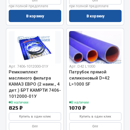
Опт
Опт
Фитинги
при полной предоплате
при полной предоплате
Штуцеры
В корзину
В корзину
Весь раздел
Инструмент
Автомобильный инструмент
Арт. 7406-1012000-01У
Арт. D42 L1000
Измерительный инструмент
Ремкомплект
Патрубок прямой
Крепежный инструмент
масляного фильтра
силиконовый D=42
КАМАЗ ЕВРО (2 наим., 4
L=1000 SF
Режущий инструмент
дет.) БРТ КАМРТИ 7406-
Силовое оборудование
1012000-01У
Слесарный инструмент
В наличии
В наличии
825 ₽
1070 ₽
Столярный инструмент
Купить в один клик
Купить в один клик
Показать ещё
Опт
Опт