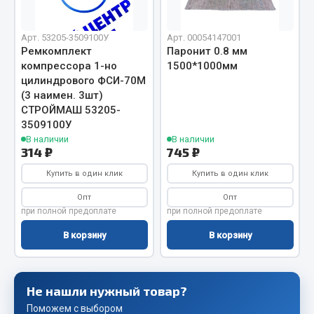
Весь раздел
Арт. 53205-3509100У
Арт. 00054147001
Запчасти FAW
Ремкомплект
Паронит 0.8 мм
компрессора 1-но
1500*1000мм
цилиндрового ФСИ-70М
Подвеска
(3 наимен. 3шт)
Двигатель
СТРОЙМАШ 53205-
Система охлаждения
3509100У
Сцепление
В наличии
В наличии
314 ₽
745 ₽
Ось передняя
Купить в один клик
Купить в один клик
Тормозная система
Электрооборудование
Опт
Опт
при полной предоплате
при полной предоплате
Показать ещё
В корзину
В корзину
Весь раздел
Не нашли нужный товар?
Фильтры
Поможем с выбором