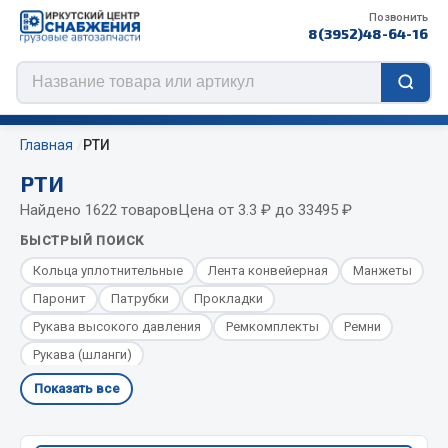
Позвонить
8(3952)48-64-16
Главная
РТИ
РТИ
Найдено 1622 товаров
Цена от 3.3 ₽ до 33495 ₽
Цепи противоскольжения
БЫСТРЫЙ ПОИСК
ЦЕПИ РОССИЯ
Кольца уплотнительные
Лента конвейерная
Манжеты
ЦЕПИ BOHU (Китай)
Паронит
Патрубки
Прокладки
Изготовление цепей на колеса BOHU
Рукава высокого давления
Ремкомплекты
Ремни
QITONG
Рукава (шланги)
Показать все
Весь раздел