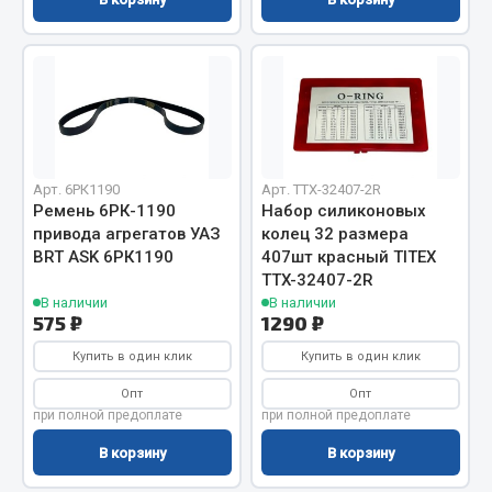
Весь раздел
Запчасти МАЗ
Система питания
Подвеска
Арт. 6РК1190
Арт. TTX-32407-2R
Тормозная система
Ремень 6РК-1190
Набор силиконовых
привода агрегатов УАЗ
колец 32 размера
Двери
BRT ASK 6РК1190
407шт красный TITEX
Окно ветровое
TTX-32407-2R
Двигатель
В наличии
В наличии
575 ₽
1290 ₽
Электрооборудование
Купить в один клик
Купить в один клик
Показать ещё
Опт
Опт
при полной предоплате
при полной предоплате
Весь раздел
В корзину
В корзину
Запчасти Урал