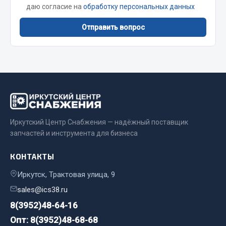
Стропы
даю согласие на
обработку персональных данных
Стяжки
Отправить вопрос
Тросы
Весь раздел
Автохимия
3 ton
Иркутский Центр Снабжения — надёжный поставщик
Abro
запчастей и инструмента для бизнеса
Agat auto
Alteco
КОНТАКТЫ
Aвтосил
Иркутск, Трактовая улица, 9
Chevron
sales@ics38.ru
Cosmo
8(3952)48-64-16
Показать ещё
Опт: 8(3952)48-68-68