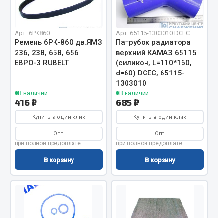
Сцепление
Показать ещё
Арт. 6РК860
Арт. 65115-1303010 DCEC
Ремень 6РК-860 дв.ЯМЗ
Патрубок радиатора
Весь раздел
236, 238, 658, 656
верхний КАМАЗ 65115
ЕВРО-3 RUBELT
(силикон, L=110*160,
d=60) DCEC, 65115-
Запчасти SHAANXI (SHACMAN)
1303010
В наличии
В наличии
416 ₽
685 ₽
Система питания
Тормозная система
Купить в один клик
Купить в один клик
Колеса и шины
Опт
Опт
Система охлаждения
при полной предоплате
при полной предоплате
Подвеска
В корзину
В корзину
Кабина
Оперение кабины
Показать ещё