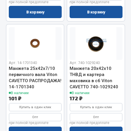
Весь раздел
при полной предоплате
при полной предоплате
В корзину
В корзину
Цепи подъёмные
Весь раздел
РТИ
Арт. 14-1701340
Арт. 740-1029240
Манжета 25х42х7/10
Манжета 20х42х10
Кольца уплотнительные
первичного вала Viton
ТНВД и картера
CAVETTO РАСПРОДАЖА!
маховика в сб Viton
Лента конвейерная
14-1701340
CAVETTO 740-1029240
Манжеты
В наличии
В наличии
Паронит
101 ₽
172 ₽
Патрубки
Купить в один клик
Купить в один клик
Прокладки
Опт
Опт
Рукава высокого давления
при полной предоплате
при полной предоплате