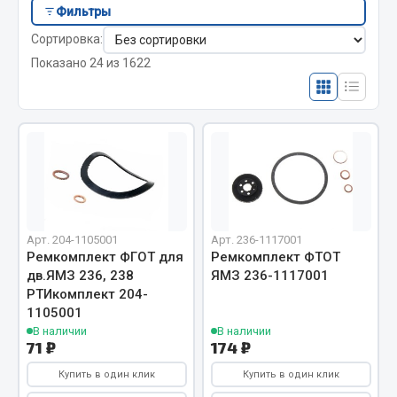
Отопители салона, подогреватели
Фильтры
Сортировка:
Автономные воздушные отопители
Показано 24 из 1622
Жидкостные подогреватели
Отопители салона
Подогреватели тосола
Весь раздел
Автотовары
Арт. 204-1105001
Арт. 236-1117001
Ремкомплект ФГОТ для
Ремкомплект ФТОТ
Автозвук
дв.ЯМЗ 236, 238
ЯМЗ 236-1117001
Автокаталоги
РТИкомплект 204-
Аксессуары автомобильные
1105001
В наличии
В наличии
Аптечки и знаки автомобильные
71 ₽
174 ₽
Брызговики
Купить в один клик
Купить в один клик
Вентиляторы кабины