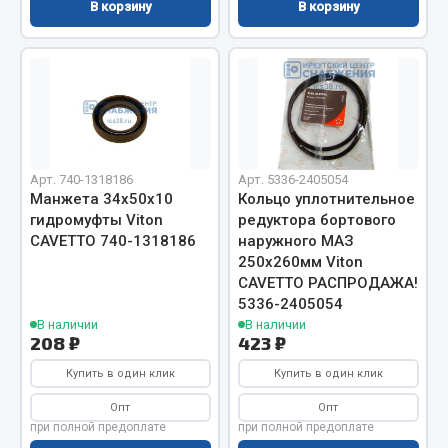
Показать ещё
В корзину
В корзину
Весь раздел
Автомобильная электрика
Автолампы
Арт. 740-1318186
Арт. 5336-2405054
Блоки реле и предохранителей
Манжета 34х50х10
Кольцо уплотнительное
гидромуфты Viton
редуктора бортового
Вилки нагрузочные
CAVETTO 740-1318186
наружного МАЗ
Выключатели и переключатели клавишные
250х260мм Viton
Выключатели кнопочные
CAVETTO РАСПРОДАЖА!
Выключатель массы
5336-2405054
В наличии
В наличии
Изолента
208 ₽
423 ₽
Показать ещё
Купить в один клик
Купить в один клик
Опт
Опт
Весь раздел
при полной предоплате
при полной предоплате