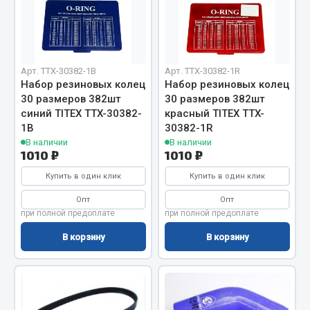
Система выпуска газа
Система охлаждения
Коробка передач
Рулевое управление
Арт. TTX-30382-1B
Арт. TTX-30382-1R
Тормозная система
Набор резиновых колец
Набор резиновых колец
30 размеров 382шт
30 размеров 382шт
Показать ещё
синий TITEX TTX-30382-
красный TITEX TTX-
1B
30382-1R
Весь раздел
В наличии
В наличии
1010 ₽
1010 ₽
Купить в один клик
Купить в один клик
Запчасти HOWO
Опт
Опт
Тормозная система
при полной предоплате
при полной предоплате
Двигатель
В корзину
В корзину
Подвеска
Система питания
Система выпуска газа
Система охлаждения