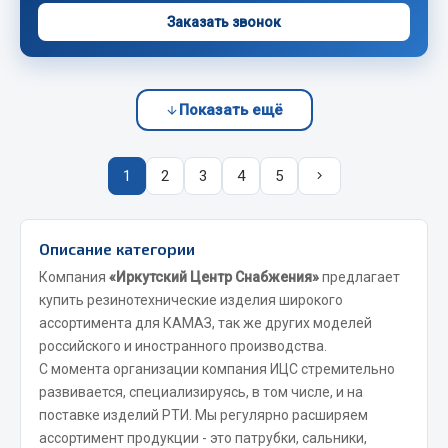
Заказать звонок
JSB
Mann-filter
Vic
Показать ещё
Автоторг
Дифа
Цитрон
1
2
3
4
5
Фильтры DONALDSON
Показать ещё
Описание категории
Компания
«Иркутский Центр Снабжения»
предлагает
Весь раздел
купить резинотехнические изделия широкого
ассортимента для КАМАЗ, так же других моделей
Всё для сварки
российского и иностранного производства.
С момента организации компания ИЦС стремительно
Газосварка
развивается, специализируясь, в том числе, и на
поставке изделий РТИ. Мы регулярно расширяем
Маски, краги сварщика
ассортимент продукции - это патрубки, сальники,
Сварочное оборудование