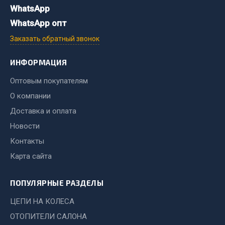
WhatsApp
Весь раздел
WhatsApp опт
Заказать обратный звонок
Хозтовары
ИНФОРМАЦИЯ
Горелки, баллоны, плитки газовые
Замки
Оптовым покупателям
Лампы паяльные, керосиновые
О компании
Сантехника
Доставка и оплата
Спецодежда
Новости
Лестницы, стремянки
Контакты
Товары для дома
Карта сайта
Весь раздел
ПОПУЛЯРНЫЕ РАЗДЕЛЫ
ЦЕПИ НА КОЛЕСА
Шиномонтаж
ОТОПИТЕЛИ САЛОНА