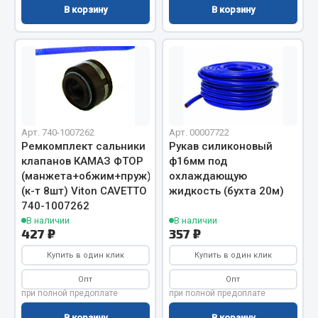
В корзину
В корзину
Запчасти на полуприцепы
Амортизаторы для полуприцепов
Весь раздел
Запчасти КамАЗ
Арт. 740-1007262
Арт. 00007722
Ремкомплект сальники
Рукав силиконовый
клапанов КАМАЗ ФТОР
ф16мм под
Двигатель
(манжета+обжим+пруж)
охлаждающую
Система питания
(к-т 8шт) Viton CAVETTO
жидкость (бухта 20м)
Система выпуска газа
740-1007262
Система охлаждения
В наличии
В наличии
427 ₽
357 ₽
Сцепление
Купить в один клик
Купить в один клик
Коробка передач
Коробка передач ZF
Опт
Опт
при полной предоплате
при полной предоплате
Показать ещё
В корзину
В корзину