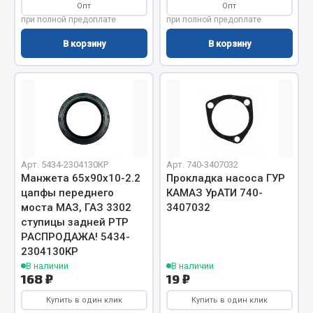
Опт
Опт
Вымпела
при полной предоплате
при полной предоплате
Показать ещё
В корзину
В корзину
Весь раздел
Смазочные материалы
Масла
Охладжающие жидкости
Арт. 5434-2304130КР
Арт. 740-3407032
Манжета 65х90х10-2.2
Прокладка насоса ГУР
Технические жидкости
цапфы переднего
КАМАЗ УрАТИ 740-
моста МАЗ, ГАЗ 3302
3407032
Весь раздел
ступицы задней РТР
РАСПРОДАЖА! 5434-
2304130КР
МЕТИЗЫ
В наличии
В наличии
168 ₽
19 ₽
Болты
Купить в один клик
Купить в один клик
Гайки