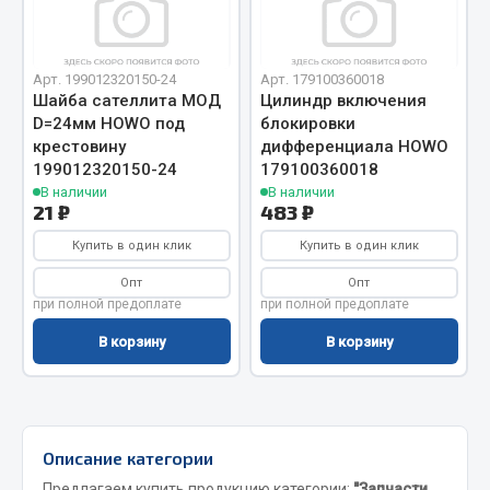
Отопители салона, подогреватели
Автономные воздушные отопители
Арт. 199012320150-24
Арт. 179100360018
Жидкостные подогреватели
Шайба сателлита МОД
Цилиндр включения
D=24мм HOWO под
блокировки
Отопители салона
крестовину
дифференциала HOWO
Подогреватели тосола
199012320150-24
179100360018
В наличии
В наличии
Весь раздел
21 ₽
483 ₽
Купить в один клик
Купить в один клик
Автотовары
Опт
Опт
при полной предоплате
при полной предоплате
Автозвук
В корзину
В корзину
Автокаталоги
Аксессуары автомобильные
Аптечки и знаки автомобильные
Брызговики
Описание категории
Вентиляторы кабины
Предлагаем купить продукцию категории:
"Запчасти