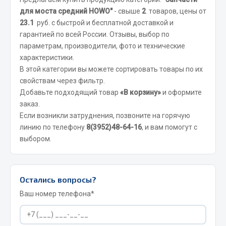
Вымпела
для моста средний HOWO"
- свыше
2
товаров, цены от
23.1
руб. с быстрой и бесплатной доставкой и
Показать ещё
гарантией по всей России. Отзывы, выбор по
параметрам, производители, фото и технические
Весь раздел
характеристики.
В этой категории вы можете сортировать товары по их
Смазочные материалы
свойствам через фильтр.
Добавьте подходящий товар
«В корзину»
и оформите
заказ.
Масла
Если возникли затруднения, позвоните на горячую
Охладжающие жидкости
линию по телефону
8(3952)48-64-16
, и вам помогут с
Технические жидкости
выбором.
Весь раздел
Остались вопросы?
МЕТИЗЫ
Ваш номер телефона*
Болты
Гайки