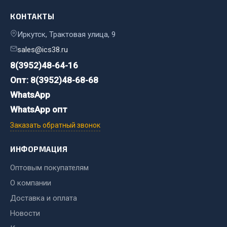
Фитинги
КОНТАКТЫ
Штуцеры
Иркутск, Трактовая улица, 9
Весь раздел
sales@ics38.ru
8(3952)48-64-16
Инструмент
Опт: 8(3952)48-68-68
WhatsApp
Автомобильный инструмент
WhatsApp опт
Измерительный инструмент
Заказать обратный звонок
Крепежный инструмент
Режущий инструмент
ИНФОРМАЦИЯ
Силовое оборудование
Оптовым покупателям
Слесарный инструмент
О компании
Столярный инструмент
Доставка и оплата
Показать ещё
Новости