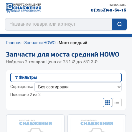
Позвонить
8(3952)48-64-16
Главная
Запчасти HOWO
Мост средний
Запчасти для моста средний HOWO
Найдено 2 товаров
Цена от 23.1 ₽ до 531.3 ₽
Цепи противоскольжения
Фильтры
ЦЕПИ РОССИЯ
Сортировка:
ЦЕПИ BOHU (Китай)
Показано 2 из 2
Изготовление цепей на колеса BOHU
QITONG
Весь раздел