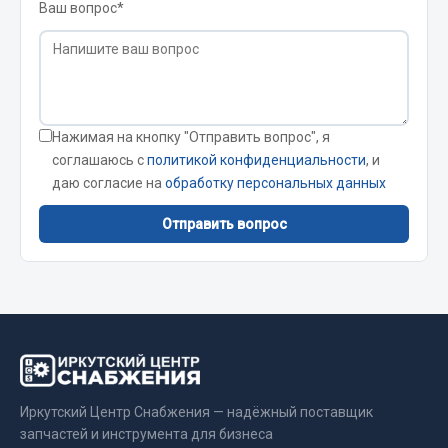
Ваш вопрос*
Кольца стопорные
Пресс-масленки
Пробки
Пружины
Хомуты
Нажимая на кнопку "Отправить вопрос", я
соглашаюсь с
политикой конфиденциальности
, и
Показать ещё
даю согласие на
обработку персональных данных
Весь раздел
Отправить вопрос
Соединительные элементы
Camozzi
Адаптеры и переходники
Тройники
Иркутский Центр Снабжения — надёжный поставщик
Трубки, муфты, гайки
запчастей и инструмента для бизнеса
Угольники